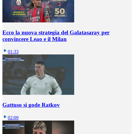
Ecco la nuova strategia del Galatasaray per
convincere Leao e il Milan
01:33
Gattuso si gode Ratkov
02:09