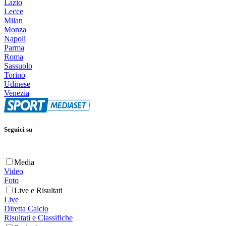
Lazio
Lecce
Milan
Monza
Napoli
Parma
Roma
Sassuolo
Torino
Udinese
Venezia
Seguici su
Media
Video
Foto
Live e Risultati
Live
Diretta Calcio
Risultati e Classifiche