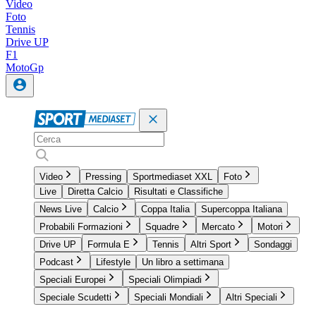
Video
Foto
Tennis
Drive UP
F1
MotoGp
Video
Pressing
Sportmediaset XXL
Foto
Live
Diretta Calcio
Risultati e Classifiche
News Live
Calcio
Coppa Italia
Supercoppa Italiana
Probabili Formazioni
Squadre
Mercato
Motori
Drive UP
Formula E
Tennis
Altri Sport
Sondaggi
Podcast
Lifestyle
Un libro a settimana
Speciali Europei
Speciali Olimpiadi
Speciale Scudetti
Speciali Mondiali
Altri Speciali