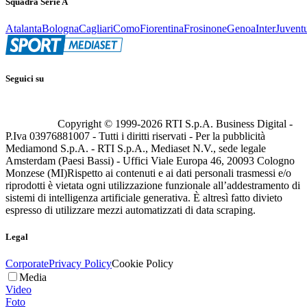
Squadra Serie A
Atalanta
Bologna
Cagliari
Como
Fiorentina
Frosinone
Genoa
Inter
Juvent
Seguici su
Copyright © 1999-
2026
RTI S.p.A. Business Digital -
P.Iva 03976881007 - Tutti i diritti riservati - Per la pubblicità
Mediamond S.p.A. - RTI S.p.A., Mediaset N.V., sede legale
Amsterdam (Paesi Bassi) - Uffici Viale Europa 46, 20093 Cologno
Monzese (MI)
Rispetto ai contenuti e ai dati personali trasmessi e/o
riprodotti è vietata ogni utilizzazione funzionale all’addestramento di
sistemi di intelligenza artificiale generativa. È altresì fatto divieto
espresso di utilizzare mezzi automatizzati di data scraping.
Legal
Corporate
Privacy Policy
Cookie Policy
Media
Video
Foto