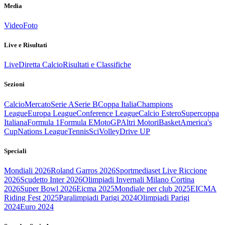
Media
Video
Foto
Live e Risultati
Live
Diretta Calcio
Risultati e Classifiche
Sezioni
Calcio
Mercato
Serie A
Serie B
Coppa Italia
Champions
League
Europa League
Conference League
Calcio Estero
Supercoppa
Italiana
Formula 1
Formula E
MotoGP
Altri Motori
Basket
America's
Cup
Nations League
Tennis
Sci
Volley
Drive UP
Speciali
Mondiali 2026
Roland Garros 2026
Sportmediaset Live Riccione
2026
Scudetto Inter 2026
Olimpiadi Invernali Milano Cortina
2026
Super Bowl 2026
Eicma 2025
Mondiale per club 2025
EICMA
Riding Fest 2025
Paralimpiadi Parigi 2024
Olimpiadi Parigi
2024
Euro 2024