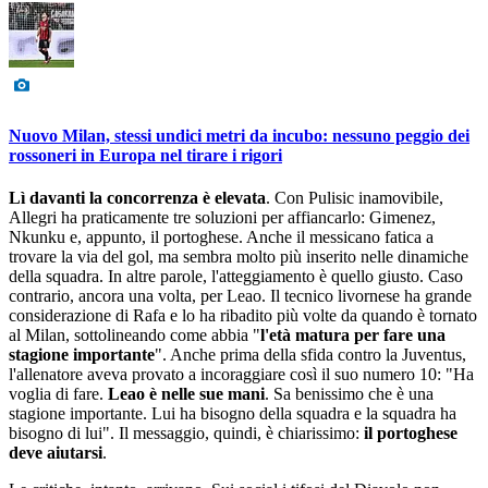
Nuovo Milan, stessi undici metri da incubo: nessuno peggio dei
rossoneri in Europa nel tirare i rigori
Lì davanti la concorrenza è elevata
. Con Pulisic inamovibile,
Allegri ha praticamente tre soluzioni per affiancarlo: Gimenez,
Nkunku e, appunto, il portoghese. Anche il messicano fatica a
trovare la via del gol, ma sembra molto più inserito nelle dinamiche
della squadra. In altre parole, l'atteggiamento è quello giusto. Caso
contrario, ancora una volta, per Leao. Il tecnico livornese ha grande
considerazione di Rafa e lo ha ribadito più volte da quando è tornato
al Milan, sottolineando come abbia "
l'età matura per fare una
stagione importante
". Anche prima della sfida contro la Juventus,
l'allenatore aveva provato a incoraggiare così il suo numero 10: "Ha
voglia di fare.
Leao è nelle sue mani
. Sa benissimo che è una
stagione importante. Lui ha bisogno della squadra e la squadra ha
bisogno di lui". Il messaggio, quindi, è chiarissimo:
il portoghese
deve aiutarsi
.