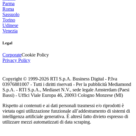
Parma
Roma
Sassuolo
Torino
Udinese
Venezia
Legal
Corporate
Cookie Policy
Privacy Policy
Copyright © 1999-
2026
RTI S.p.A. Business Digital - P.Iva
03976881007 - Tutti i diritti riservati - Per la pubblicità Mediamond
S.p.A. - RTI S.p.A., Mediaset N.V., sede legale Amsterdam (Paesi
Bassi) - Uffici Viale Europa 46, 20093 Cologno Monzese (MI)
Rispetto ai contenuti e ai dati personali trasmessi e/o riprodotti è
vietata ogni utilizzazione funzionale all’addestramento di sistemi di
intelligenza artificiale generativa. È altresì fatto divieto espresso di
utilizzare mezzi automatizzati di data scraping.