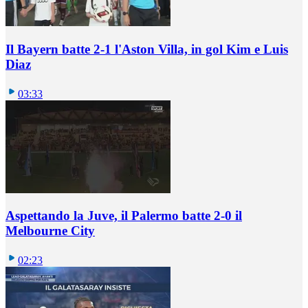
Il Bayern batte 2-1 l'Aston Villa, in gol Kim e Luis
Diaz
03:33
Aspettando la Juve, il Palermo batte 2-0 il
Melbourne City
02:23