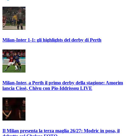
Milan-Inter 1-1: gli highlights del derby di Perth
Milan-Inter, a Perth il primo derby della stagione: Amorim
lancia Cissè, Chivu con Pio-Iddrissou LIVE
Il Milan presenta la terza maglia 26/27: Modric in posa, il