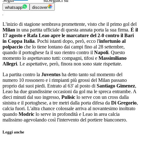
Segui
su
Seguici su
whatsapp
discover
L'inizio di stagione sembrava promettente, visto che il primo gol del
Milan
in una partita ufficiale di questa annata porta la sua firma.
È il
17 agosto e Rafa Leao apre le marcature del 2-0 contro il Bari
in Coppa Italia
. Pochi istanti dopo, però, ecco l'
infortunio al
polpaccio
che lo tiene lontano dai campi fino al 28 settembre,
quando il portoghese fa il suo rientro contro il
Napoli
. Questo
momento lo aspettavano tutti: compagni, tifosi e
Massimiliano
Allegri
. Le aspettative, però, finora non sono state rispettate.
La partita contro la
Juventus
ha detto tanto sul momento del
numero 10 rossonero e i rimpianti più grossi del Milan passano
proprio dai suoi piedi. Entrato al 63' al posto di
Santiago Gimenez
,
Leao ha due grandissime occasioni da gol ma le spreca entrambe. A
dieci minuti dal suo ingresso,
Pulisic
lo serve con un cross dalla
sinistra e il portoghese, a tre metri dalla porta difesa da
Di Gregorio
,
calcia fuori. L'altra chance colossale arriva al novantesimo inoltrato
quando
Modric
lo serve in profondità e Leao in area calcia
malissimo agevolando così l'intervento del portiere bianconero.
Leggi anche