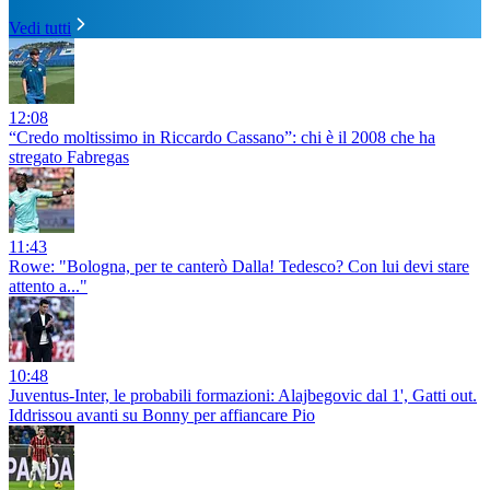
Vedi tutti
12:08
“Credo moltissimo in Riccardo Cassano”: chi è il 2008 che ha
stregato Fabregas
11:43
Rowe: "Bologna, per te canterò Dalla! Tedesco? Con lui devi stare
attento a..."
10:48
Juventus-Inter, le probabili formazioni: Alajbegovic dal 1', Gatti out.
Iddrissou avanti su Bonny per affiancare Pio