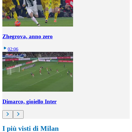
Zhegrova, anno zero
02:06
Dimarco, gioiello Inter
I più visti di Milan