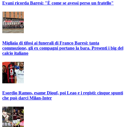
Evani ricorda Baresi: "È come se avessi perso un fratello"
Migliaia di tifosi ai funerali di Franco Baresi: tanta
commozione, gli ex compagni portano la bara. Presenti i big del
calcio italiano
Esordio Ramos, esame Diouf, poi Leao e i registi: cinque spunti
che può darci Milan-Inter