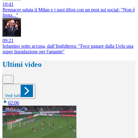
10:41
Bennacer saluta il Milan e i suoi tifosi con un post sui social: "Non è
finita..."
09:21
Infantino sotto accusa, dall’Inghilterra: "Fece pagare dalla Uefa una
super liquidazione per l'amante"
Ultimi video
Vedi tutti
02:06