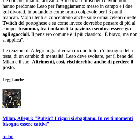
Le critiche, intanto, arrivano. Sui social i tifosi del Diavolo non
hanno perdonato Leao per l'atteggiamento messo in campo e i due
gol divorati, imputandolo come primo colpevole per i 3 punti
mancati. Molti utenti si concentrano anche sulle ormai celebri dirette
Twitch
del portoghese e su come invece dovrebbe pensare di più al
campo.
Insomma, tra i milanisti la pazienza sembra essere già
agli sgoccioli
. Il pensiero comune è il più classico: "È bravo, ma non
si applica".
Le reazioni di Allegri ai gol divorati dicono tutto: c'è bisogno della
testa, di un cambio di mentalità. Leao deve svoltare, per il bene del
Milan e il suo.
Altrimenti, così, rischierebbe anche di perdere il
posto
.
Leggi anche
Milan, Allegri: "Pulisic? I rigori si sbagliano. In certi momenti
bisogna essere cattivi"
milan