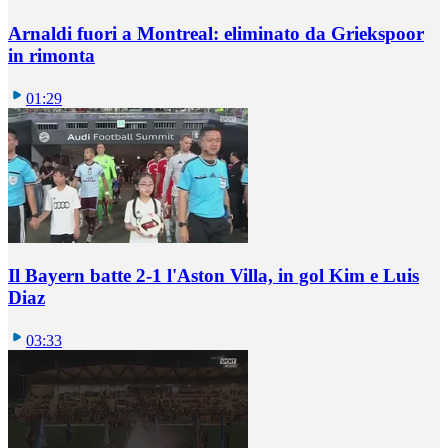
Arnaldi fuori a Montreal: eliminato da Griekspoor
in rimonta
01:29
Il Bayern batte 2-1 l'Aston Villa, in gol Kim e Luis
Diaz
03:33