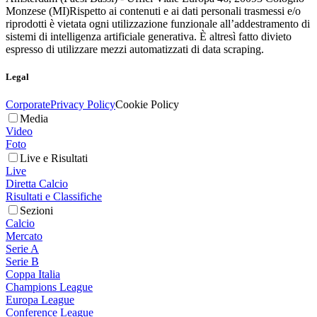
Monzese (MI)
Rispetto ai contenuti e ai dati personali trasmessi e/o
riprodotti è vietata ogni utilizzazione funzionale all’addestramento di
sistemi di intelligenza artificiale generativa. È altresì fatto divieto
espresso di utilizzare mezzi automatizzati di data scraping.
Legal
Corporate
Privacy Policy
Cookie Policy
Media
Video
Foto
Live e Risultati
Live
Diretta Calcio
Risultati e Classifiche
Sezioni
Calcio
Mercato
Serie A
Serie B
Coppa Italia
Champions League
Europa League
Conference League