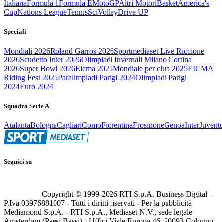
Italiana
Formula 1
Formula E
MotoGP
Altri Motori
Basket
America's
Cup
Nations League
Tennis
Sci
Volley
Drive UP
Speciali
Mondiali 2026
Roland Garros 2026
Sportmediaset Live Riccione
2026
Scudetto Inter 2026
Olimpiadi Invernali Milano Cortina
2026
Super Bowl 2026
Eicma 2025
Mondiale per club 2025
EICMA
Riding Fest 2025
Paralimpiadi Parigi 2024
Olimpiadi Parigi
2024
Euro 2024
Squadra Serie A
Atalanta
Bologna
Cagliari
Como
Fiorentina
Frosinone
Genoa
Inter
Juvent
Seguici su
Copyright © 1999-
2026
RTI S.p.A. Business Digital -
P.Iva 03976881007 - Tutti i diritti riservati - Per la pubblicità
Mediamond S.p.A. - RTI S.p.A., Mediaset N.V., sede legale
Amsterdam (Paesi Bassi) - Uffici Viale Europa 46, 20093 Cologno