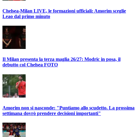
Chelsea-Milan LIVE, le formazioni ufficiali: Amorim sceglie
Leao dal primo minuto
Il Milan presenta la terza maglia 26/27: Modric in posa, il
debutto col Chelsea FOTO
Amorim non si nasconde: "Puntiamo allo scudetto. La prossima
settimana dovrò prendere decisioni importanti"