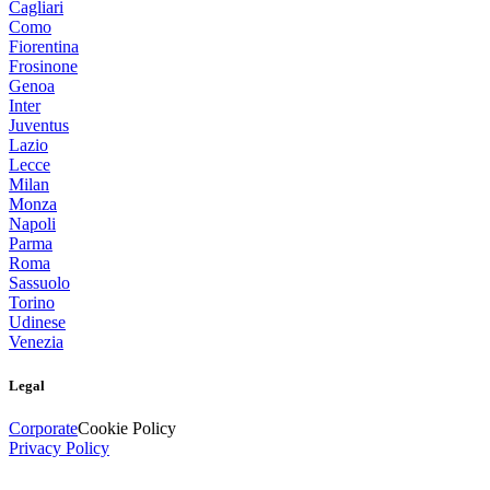
Cagliari
Como
Fiorentina
Frosinone
Genoa
Inter
Juventus
Lazio
Lecce
Milan
Monza
Napoli
Parma
Roma
Sassuolo
Torino
Udinese
Venezia
Legal
Corporate
Cookie Policy
Privacy Policy