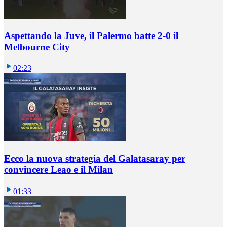
Aspettando la Juve, il Palermo batte 2-0 il
Melbourne City
02:23
Ecco la nuova strategia del Galatasaray per
convincere Leao e il Milan
01:33