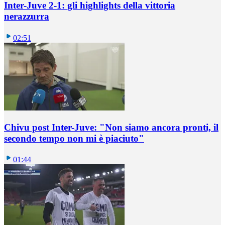
Inter-Juve 2-1: gli highlights della vittoria
nerazzurra
02:51
Chivu post Inter-Juve: "Non siamo ancora pronti, il
secondo tempo non mi è piaciuto"
01:44