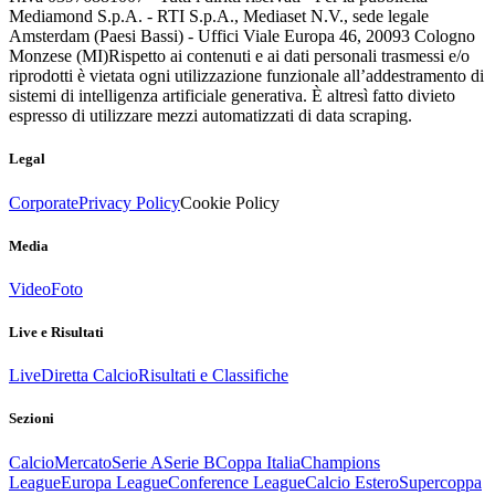
Mediamond S.p.A. - RTI S.p.A., Mediaset N.V., sede legale
Amsterdam (Paesi Bassi) - Uffici Viale Europa 46, 20093 Cologno
Monzese (MI)
Rispetto ai contenuti e ai dati personali trasmessi e/o
riprodotti è vietata ogni utilizzazione funzionale all’addestramento di
sistemi di intelligenza artificiale generativa. È altresì fatto divieto
espresso di utilizzare mezzi automatizzati di data scraping.
Legal
Corporate
Privacy Policy
Cookie Policy
Media
Video
Foto
Live e Risultati
Live
Diretta Calcio
Risultati e Classifiche
Sezioni
Calcio
Mercato
Serie A
Serie B
Coppa Italia
Champions
League
Europa League
Conference League
Calcio Estero
Supercoppa