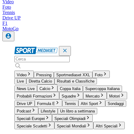
Video
Foto
Tennis
Drive UP
F1
MotoGp
Video
Pressing
Sportmediaset XXL
Foto
Live
Diretta Calcio
Risultati e Classifiche
News Live
Calcio
Coppa Italia
Supercoppa Italiana
Probabili Formazioni
Squadre
Mercato
Motori
Drive UP
Formula E
Tennis
Altri Sport
Sondaggi
Podcast
Lifestyle
Un libro a settimana
Speciali Europei
Speciali Olimpiadi
Speciale Scudetti
Speciali Mondiali
Altri Speciali