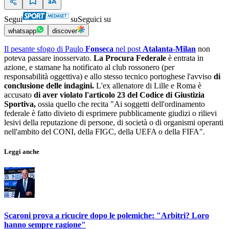
Segui
su
Seguici su
whatsapp
discover
Il pesante sfogo di Paulo
Fonseca
nel post
Atalanta-Milan
non
poteva passare inosservato.
La Procura Federale
è entrata in
azione, e stamane ha notificato al club rossonero (per
responsabilità oggettiva) e allo stesso tecnico portoghese l'avviso
di
conclusione delle indagini.
L'ex allenatore di Lille e Roma è
accusato
di aver violato l'articolo 23 del Codice di Giustizia
Sportiva,
ossia quello che recita "Ai soggetti dell'ordinamento
federale è fatto divieto di esprimere pubblicamente giudizi o rilievi
lesivi della reputazione di persone, di società o di organismi operanti
nell'ambito del CONI, della FIGC, della UEFA o della FIFA".
Leggi anche
Scaroni prova a ricucire dopo le polemiche: "Arbitri? Loro
hanno sempre ragione"