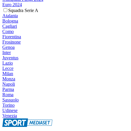
Euro 2024
Squadra Serie A
Atalanta
Bologna
Cagliari
Como
Fiorentina
Frosinone
Genoa
Inter
Juventus
Lazio
Lecce
Milan
Monza
Napoli
Parma
Roma
Sassuolo
Torino
Udinese
Venezia