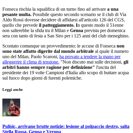
Fonseca rischia la squalifica di un turno fino ad arrivare
a una
pesante multa.
Possibile questo secondo scenario se il club di Via
Aldo Rossi dovesse decidere di affidarsi all'articolo 126 del CGS,
quello che prevede
il patteggiamento. I
n questo modo il 51enne
non salterebbe la sfida tra il Milan e
Genoa
prevista per domenica
sera con tanto di festa a San Siro per i 125 anni del club meneghino.
Scontato comunque un provvedimento: le accuse di Fonseca
non
sono state affatto digerite dal mondo arbitrale
al quale il numero
uno del Milan, Paolo Scaroni,
ha provato a tendere la mano per
alleggerire il clima di tensione.
"Non discuto mai sulle decisioni,
gli
arbitri hanno sempre ragione per definizione"
l'uscita del
presidente dei 19 volte Campioni d'Italia allo scopo di buttare acqua
sul fuoco dopo giorni di furenti polemiche.
Leggi anche
Pulisic, arrivano brutte notizie: lesione al polpaccio destro, salta
Stella Rossa, Genoa e Verona