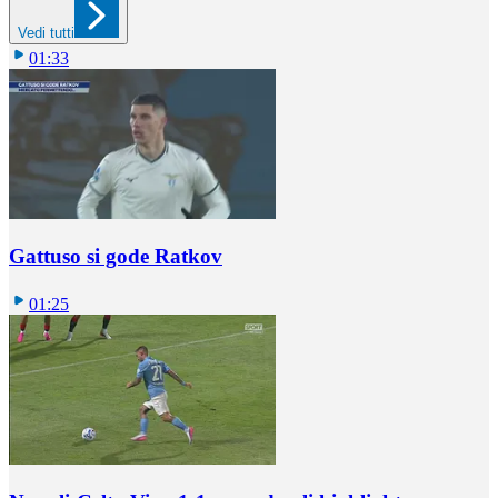
Vedi tutti
01:33
Gattuso si gode Ratkov
01:25