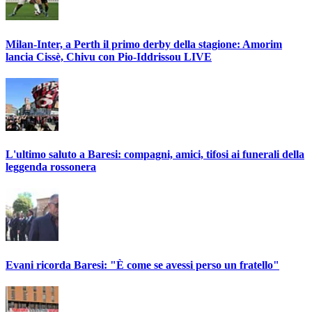
Milan-Inter, a Perth il primo derby della stagione: Amorim
lancia Cissè, Chivu con Pio-Iddrissou LIVE
L'ultimo saluto a Baresi: compagni, amici, tifosi ai funerali della
leggenda rossonera
Evani ricorda Baresi: "È come se avessi perso un fratello"