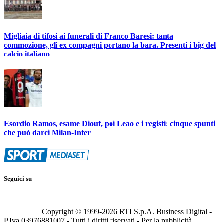
Migliaia di tifosi ai funerali di Franco Baresi: tanta
commozione, gli ex compagni portano la bara. Presenti i big del
calcio italiano
Esordio Ramos, esame Diouf, poi Leao e i registi: cinque spunti
che può darci Milan-Inter
Seguici su
Copyright © 1999-
2026
RTI S.p.A. Business Digital -
P.Iva 03976881007 - Tutti i diritti riservati - Per la pubblicità