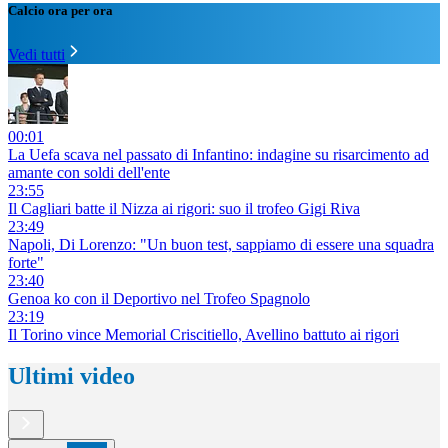
Calcio ora per ora
Vedi tutti
00:01
La Uefa scava nel passato di Infantino: indagine su risarcimento ad
amante con soldi dell'ente
23:55
Il Cagliari batte il Nizza ai rigori: suo il trofeo Gigi Riva
23:49
Napoli, Di Lorenzo: "Un buon test, sappiamo di essere una squadra
forte"
23:40
Genoa ko con il Deportivo nel Trofeo Spagnolo
23:19
Il Torino vince Memorial Criscitiello, Avellino battuto ai rigori
Ultimi video