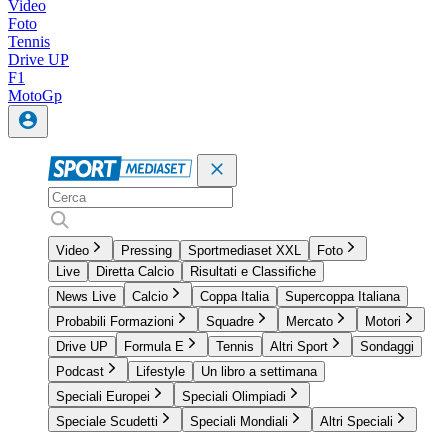
Video
Foto
Tennis
Drive UP
F1
MotoGp
Video
Pressing
Sportmediaset XXL
Foto
Live
Diretta Calcio
Risultati e Classifiche
News Live
Calcio
Coppa Italia
Supercoppa Italiana
Probabili Formazioni
Squadre
Mercato
Motori
Drive UP
Formula E
Tennis
Altri Sport
Sondaggi
Podcast
Lifestyle
Un libro a settimana
Speciali Europei
Speciali Olimpiadi
Speciale Scudetti
Speciali Mondiali
Altri Speciali