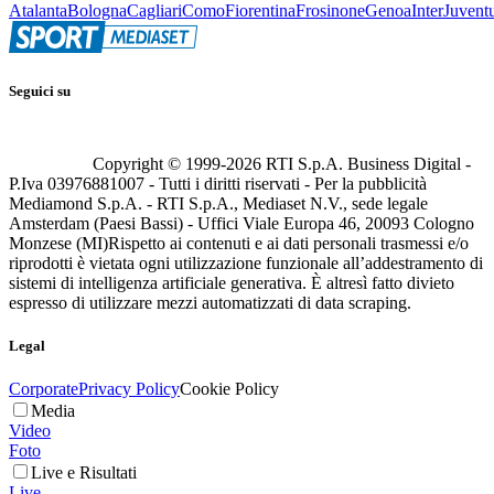
Atalanta
Bologna
Cagliari
Como
Fiorentina
Frosinone
Genoa
Inter
Juvent
Seguici su
Copyright © 1999-
2026
RTI S.p.A. Business Digital -
P.Iva 03976881007 - Tutti i diritti riservati - Per la pubblicità
Mediamond S.p.A. - RTI S.p.A., Mediaset N.V., sede legale
Amsterdam (Paesi Bassi) - Uffici Viale Europa 46, 20093 Cologno
Monzese (MI)
Rispetto ai contenuti e ai dati personali trasmessi e/o
riprodotti è vietata ogni utilizzazione funzionale all’addestramento di
sistemi di intelligenza artificiale generativa. È altresì fatto divieto
espresso di utilizzare mezzi automatizzati di data scraping.
Legal
Corporate
Privacy Policy
Cookie Policy
Media
Video
Foto
Live e Risultati
Live