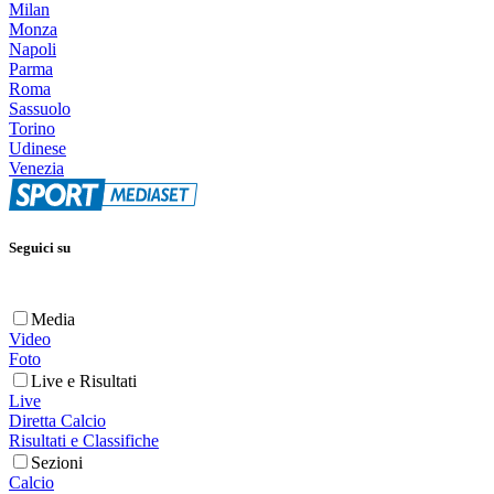
Milan
Monza
Napoli
Parma
Roma
Sassuolo
Torino
Udinese
Venezia
Seguici su
Media
Video
Foto
Live e Risultati
Live
Diretta Calcio
Risultati e Classifiche
Sezioni
Calcio