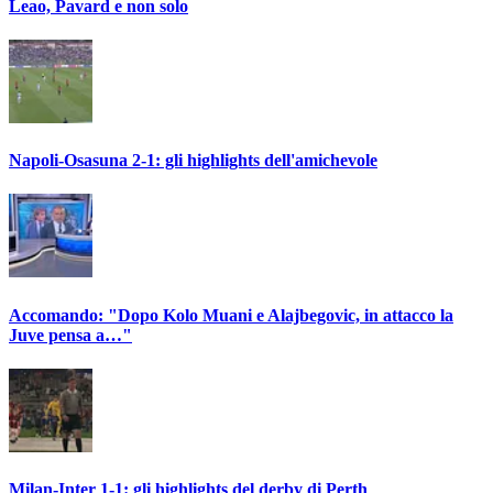
Leao, Pavard e non solo
Napoli-Osasuna 2-1: gli highlights dell'amichevole
Accomando: "Dopo Kolo Muani e Alajbegovic, in attacco la
Juve pensa a…"
Milan-Inter 1-1: gli highlights del derby di Perth