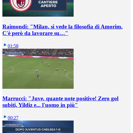
Raimondi: "Milan, si vede la filosofia di Amorim.
C'è però da lavorare su…"
01:58
Marrucci: "Juve, quante note positive! Zero gol
subiti, Yildiz e... l'uomo in più"
00:27