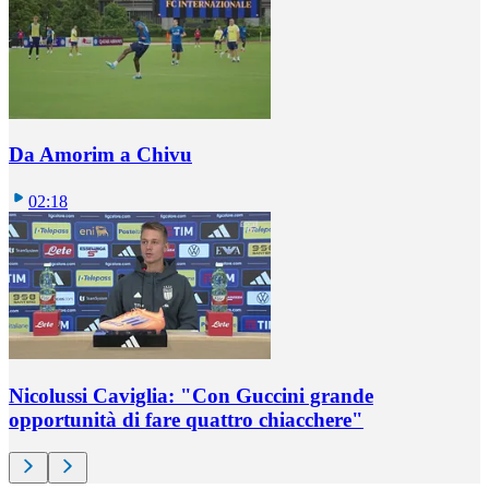
Da Amorim a Chivu
02:18
Nicolussi Caviglia: "Con Guccini grande
opportunità di fare quattro chiacchere"