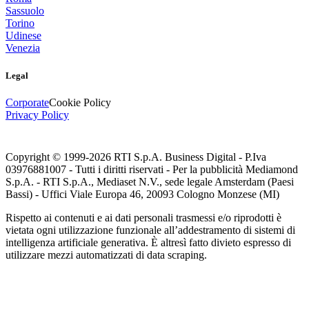
Sassuolo
Torino
Udinese
Venezia
Legal
Corporate
Cookie Policy
Privacy Policy
Copyright © 1999-
2026
RTI S.p.A. Business Digital - P.Iva
03976881007 - Tutti i diritti riservati - Per la pubblicità Mediamond
S.p.A. - RTI S.p.A., Mediaset N.V., sede legale Amsterdam (Paesi
Bassi) - Uffici Viale Europa 46, 20093 Cologno Monzese (MI)
Rispetto ai contenuti e ai dati personali trasmessi e/o riprodotti è
vietata ogni utilizzazione funzionale all’addestramento di sistemi di
intelligenza artificiale generativa. È altresì fatto divieto espresso di
utilizzare mezzi automatizzati di data scraping.