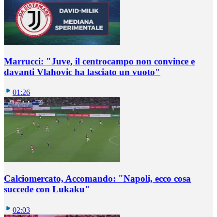
Marrucci: "Juve, il centrocampo non convince e
davanti Vlahovic ha lasciato un vuoto"
01:26
Calciomercato, Accomando: "Napoli, ecco cosa
succede con Lukaku"
02:03