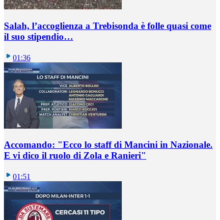
Salah, l’accoglienza a Trebisonda è folle quasi come
il suo stipendio…
01:36
Accomando: "Ecco lo staff di Mancini in Nazionale.
E vi dico il ruolo di Zola e Ranieri"
01:51