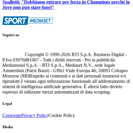
Spalletti: "Dobbiamo entrare per forza in Champions perché la
Juve non può stare fuori"
Seguici su
Copyright © 1999-
2026
RTI S.p.A. Business Digital -
P.Iva 03976881007 - Tutti i diritti riservati - Per la pubblicità
Mediamond S.p.A. - RTI S.p.A., Mediaset N.V., sede legale
Amsterdam (Paesi Bassi) - Uffici Viale Europa 46, 20093 Cologno
Monzese (MI)
Rispetto ai contenuti e ai dati personali trasmessi e/o
riprodotti è vietata ogni utilizzazione funzionale all’addestramento di
sistemi di intelligenza artificiale generativa. È altresì fatto divieto
espresso di utilizzare mezzi automatizzati di data scraping.
Legal
Corporate
Privacy Policy
Cookie Policy
Media