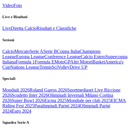
Video
Foto
Live e Risultati
Live
Diretta Calcio
Risultati e Classifiche
Sezioni
Calcio
Mercato
Serie A
Serie B
Coppa Italia
Champions
League
Europa League
Conference League
Calcio Estero
Supercoppa
Italiana
Formula 1
Formula E
MotoGP
Altri Motori
Basket
America's
Cup
Nations League
Tennis
Sci
Volley
Drive UP
Speciali
Mondiali 2026
Roland Garros 2026
Sportmediaset Live Riccione
2026
Scudetto Inter 2026
Olimpiadi Invernali Milano Cortina
2026
Super Bowl 2026
Eicma 2025
Mondiale per club 2025
EICMA
Riding Fest 2025
Paralimpiadi Parigi 2024
Olimpiadi Parigi
2024
Euro 2024
Squadra Serie A