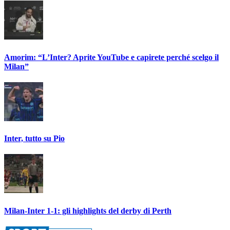
Amorim: “L’Inter? Aprite YouTube e capirete perché scelgo il
Milan”
Inter, tutto su Pio
Milan-Inter 1-1: gli highlights del derby di Perth