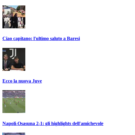
Ciao capitano: l'ultimo saluto a Baresi
Ecco la nuova Juve
Napoli-Osasuna 2-1: gli highlights dell'amichevole