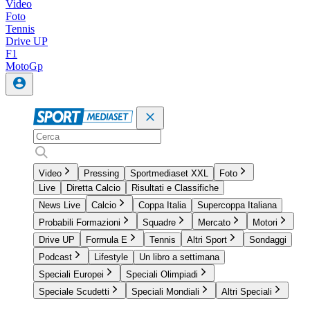
Video
Foto
Tennis
Drive UP
F1
MotoGp
Video
Pressing
Sportmediaset XXL
Foto
Live
Diretta Calcio
Risultati e Classifiche
News Live
Calcio
Coppa Italia
Supercoppa Italiana
Probabili Formazioni
Squadre
Mercato
Motori
Drive UP
Formula E
Tennis
Altri Sport
Sondaggi
Podcast
Lifestyle
Un libro a settimana
Speciali Europei
Speciali Olimpiadi
Speciale Scudetti
Speciali Mondiali
Altri Speciali