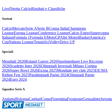
Live
Diretta Calcio
Risultati e Classifiche
Sezioni
Calcio
Mercato
Serie A
Serie B
Coppa Italia
Champions
League
Europa League
Conference League
Calcio Estero
Supercoppa
Italiana
Formula 1
Formula E
MotoGP
Altri Motori
Basket
America's
Cup
Nations League
Tennis
Sci
Volley
Drive UP
Speciali
Mondiali 2026
Roland Garros 2026
Sportmediaset Live Riccione
2026
Scudetto Inter 2026
Olimpiadi Invernali Milano Cortina
2026
Super Bowl 2026
Eicma 2025
Mondiale per club 2025
EICMA
Riding Fest 2025
Paralimpiadi Parigi 2024
Olimpiadi Parigi
2024
Euro 2024
Squadra Serie A
Atalanta
Bologna
Cagliari
Como
Fiorentina
Frosinone
Genoa
Inter
Juvent