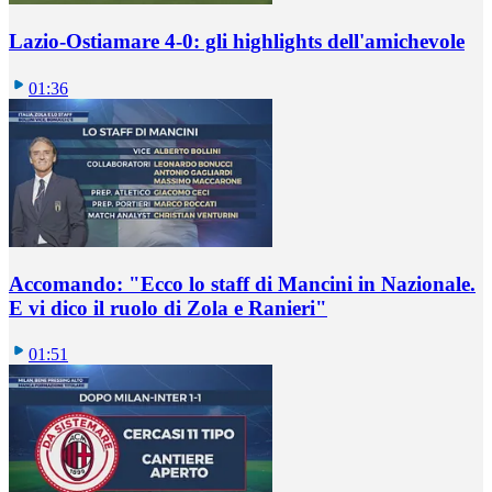
Lazio-Ostiamare 4-0: gli highlights dell'amichevole
01:36
Accomando: "Ecco lo staff di Mancini in Nazionale.
E vi dico il ruolo di Zola e Ranieri"
01:51