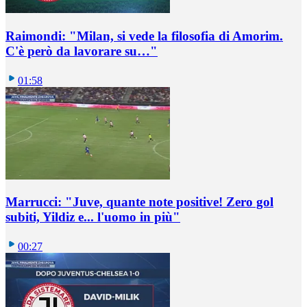
Raimondi: "Milan, si vede la filosofia di Amorim.
C'è però da lavorare su…"
01:58
Marrucci: "Juve, quante note positive! Zero gol
subiti, Yildiz e... l'uomo in più"
00:27