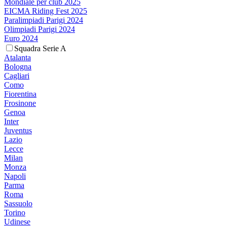
Mondiale per club 2025
EICMA Riding Fest 2025
Paralimpiadi Parigi 2024
Olimpiadi Parigi 2024
Euro 2024
Squadra Serie A
Atalanta
Bologna
Cagliari
Como
Fiorentina
Frosinone
Genoa
Inter
Juventus
Lazio
Lecce
Milan
Monza
Napoli
Parma
Roma
Sassuolo
Torino
Udinese