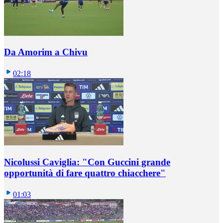
Da Amorim a Chivu
02:18
Nicolussi Caviglia: "Con Guccini grande
opportunità di fare quattro chiacchere"
01:03