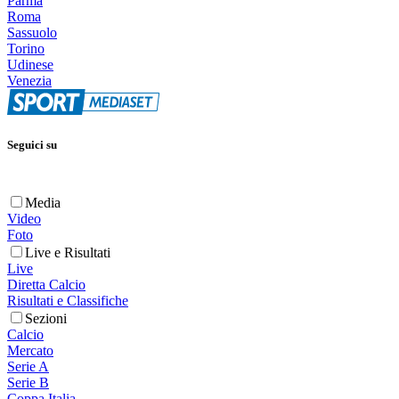
Parma
Roma
Sassuolo
Torino
Udinese
Venezia
Seguici su
Media
Video
Foto
Live e Risultati
Live
Diretta Calcio
Risultati e Classifiche
Sezioni
Calcio
Mercato
Serie A
Serie B
Coppa Italia