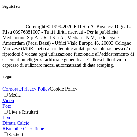
Seguici su
Copyright © 1999-
2026
RTI S.p.A. Business Digital -
P.Iva 03976881007 - Tutti i diritti riservati - Per la pubblicità
Mediamond S.p.A. - RTI S.p.A., Mediaset N.V., sede legale
Amsterdam (Paesi Bassi) - Uffici Viale Europa 46, 20093 Cologno
Monzese (MI)
Rispetto ai contenuti e ai dati personali trasmessi e/o
riprodotti è vietata ogni utilizzazione funzionale all’addestramento di
sistemi di intelligenza artificiale generativa. È altresì fatto divieto
espresso di utilizzare mezzi automatizzati di data scraping.
Legal
Corporate
Privacy Policy
Cookie Policy
Media
Video
Foto
Live e Risultati
Live
Diretta Calcio
Risultati e Classifiche
Sezioni