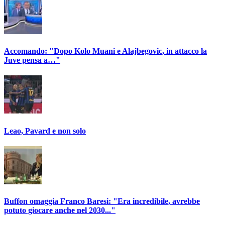
Accomando: "Dopo Kolo Muani e Alajbegovic, in attacco la
Juve pensa a…"
Leao, Pavard e non solo
Buffon omaggia Franco Baresi: "Era incredibile, avrebbe
potuto giocare anche nel 2030..."