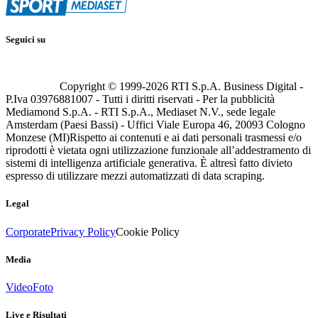
Seguici su
Copyright © 1999-
2026
RTI S.p.A. Business Digital -
P.Iva 03976881007 - Tutti i diritti riservati - Per la pubblicità
Mediamond S.p.A. - RTI S.p.A., Mediaset N.V., sede legale
Amsterdam (Paesi Bassi) - Uffici Viale Europa 46, 20093 Cologno
Monzese (MI)
Rispetto ai contenuti e ai dati personali trasmessi e/o
riprodotti è vietata ogni utilizzazione funzionale all’addestramento di
sistemi di intelligenza artificiale generativa. È altresì fatto divieto
espresso di utilizzare mezzi automatizzati di data scraping.
Legal
Corporate
Privacy Policy
Cookie Policy
Media
Video
Foto
Live e Risultati