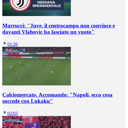
Marrucci: "Juve, il centrocampo non convince e
davanti Vlahovic ha lasciato un vuoto"
01:26
Calciomercato, Accomando: "Napoli, ecco cosa
succede con Lukaku"
02:03