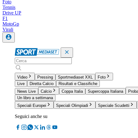
Foto
Tennis
Drive UP
F1
MotoGp
Virali
Video
Pressing
Sportmediaset XXL
Foto
Live
Diretta Calcio
Risultati e Classifiche
News Live
Calcio
Coppa Italia
Supercoppa Italiana
Proba
Un libro a settimana
Speciali Europei
Speciali Olimpiadi
Speciale Scudetti
Seguici anche su