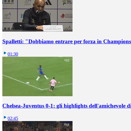
Spalletti: "Dobbiamo entrare per forza in Champions
01:30
Chelsea-Juventus 0-1: gli highlights dell'amichevole
02:45