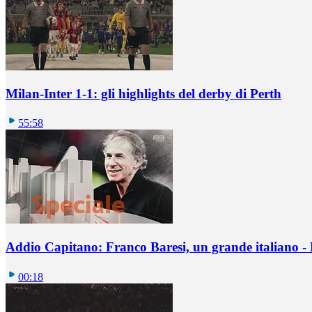
Milan-Inter 1-1: gli highlights del derby di Perth
55:58
Addio Capitano: Franco Baresi, un grande italiano - L
00:18