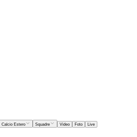
Calcio Estero
Squadre
Video
Foto
Live