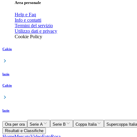
Area personale
Help e Faq
Info e contatti
Termini del servizio
Utilizzo dati e privacy
Cookie Policy
Calcio
lazio
Calcio
lazio
Ora per ora
Serie A
Serie B
Coppa Italia
Supercoppa Itali
Risultati e Classifiche
Home
Mercato
Video
Foto
Rosa