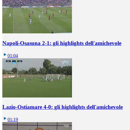
Napoli-Osasuna 2-1: gli highlights dell'amichevole
01:04
Lazio-Ostiamare 4-0: gli highlights dell'amichevole
01:19