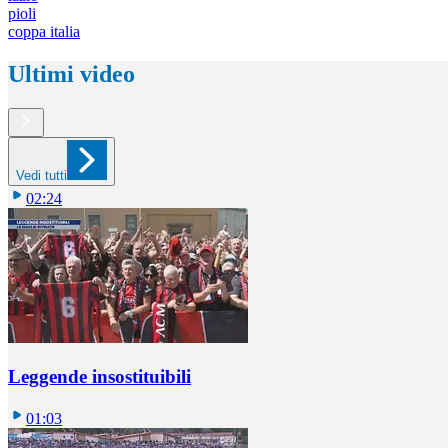
pioli
coppa italia
Ultimi video
Vedi tutti
02:24
Leggende insostituibili
01:03