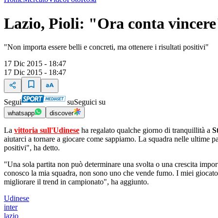
Lazio, Pioli: "Ora conta vincer
"Non importa essere belli e concreti, ma ottenere i risultati positivi"
17 Dic 2015 - 18:47
17 Dic 2015 - 18:47
Segui
su
Seguici su
whatsapp
discover
La
vittoria sull'Udinese
ha regalato qualche giorno di tranquillità a
S
aiutarci a tornare a giocare come sappiamo. La squadra nelle ultime pa
positivi", ha detto.
"Una sola partita non può determinare una svolta o una crescita impor
conosco la mia squadra, non sono uno che vende fumo. I miei giocatori 
migliorare il trend in campionato", ha aggiunto.
Udinese
inter
lazio