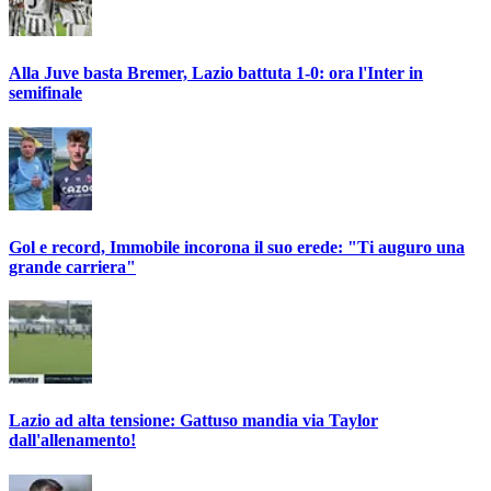
Alla Juve basta Bremer, Lazio battuta 1-0: ora l'Inter in
semifinale
Gol e record, Immobile incorona il suo erede: "Ti auguro una
grande carriera"
Lazio ad alta tensione: Gattuso mandia via Taylor
dall'allenamento!