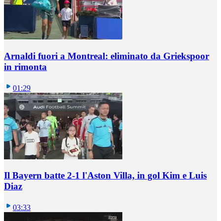
Arnaldi fuori a Montreal: eliminato da Griekspoor
in rimonta
01:29
Il Bayern batte 2-1 l'Aston Villa, in gol Kim e Luis
Diaz
03:33