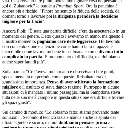
vita. Ci servivano i tre punti, potete immaginare cosa ho pensato al
gol di Zukanovic" le parole a
Premium Sport
. Ora la panchina è
ancora più a rischio: "Finora ho sentito la fiducia della società, da
domani torno a lavorare poi
la dirigenza prenderà la decisione
migliore per la Lazio
".
Ancora Pioli: "È stata una partita difficile, c’era da aspettarselo in un
momento del genere. Detto questo l’avevamo in mano, ma questo è
il nostro momento:
paghiamo care delle leggerezze
. Ho lavorato
con concentrazione e attenzione come hanno fatto i ragazzi: è
incredibile come lavoriamo bene in settimana e come
diventa tutto
complicato in partita
. È un momento di difficoltà, ma dobbiamo
anche saper fare di più".
Sulla partita: "Ce l’avevamo in mano e ci servivano i tre punti,
specialmente in un periodo come questo. Il risultato era di
grandissima importanza.
Penso di aver schierato la formazione
migliore
e il risultato ci stava dando ragione. Purtroppo in alcune
situazioni ci è mancato l’ultimo passaggio, ma la Sampdoria stava
tutta nella sua metà campo e in questa situazione era difficile trovare
gli spazi giusti".
Sul cambio di modulo: "Lo abbiamo fatto: stiamo provando tante
soluzioni". Secondo il tecnico laziale manca anche la spinta dei
tifosi: "Quello è sicuro, ma noi
dobbiamo pensare prima a
mettere in campo prestazioni migliori
se vogliamo riportare i