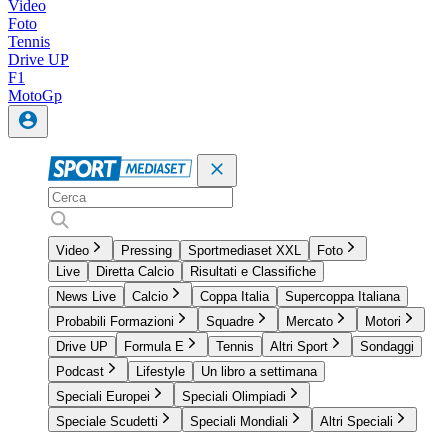
Video
Foto
Tennis
Drive UP
F1
MotoGp
Video
Pressing
Sportmediaset XXL
Foto
Live
Diretta Calcio
Risultati e Classifiche
News Live
Calcio
Coppa Italia
Supercoppa Italiana
Probabili Formazioni
Squadre
Mercato
Motori
Drive UP
Formula E
Tennis
Altri Sport
Sondaggi
Podcast
Lifestyle
Un libro a settimana
Speciali Europei
Speciali Olimpiadi
Speciale Scudetti
Speciali Mondiali
Altri Speciali