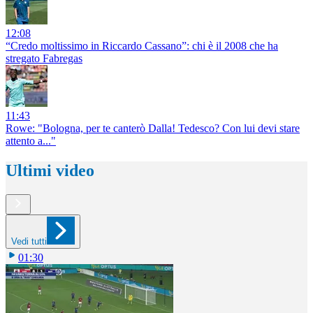
12:08
“Credo moltissimo in Riccardo Cassano”: chi è il 2008 che ha
stregato Fabregas
11:43
Rowe: "Bologna, per te canterò Dalla! Tedesco? Con lui devi stare
attento a..."
Ultimi video
Vedi tutti
01:30