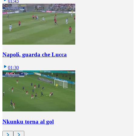
01:45
Napoli, guarda che Lucca
01:30
Nkunku torna al gol