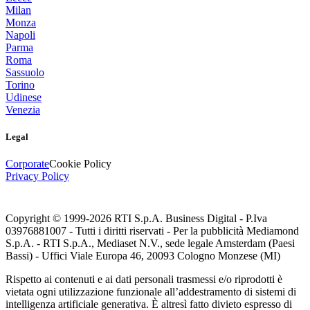
Milan
Monza
Napoli
Parma
Roma
Sassuolo
Torino
Udinese
Venezia
Legal
Corporate
Cookie Policy
Privacy Policy
Copyright © 1999-
2026
RTI S.p.A. Business Digital - P.Iva
03976881007 - Tutti i diritti riservati - Per la pubblicità Mediamond
S.p.A. - RTI S.p.A., Mediaset N.V., sede legale Amsterdam (Paesi
Bassi) - Uffici Viale Europa 46, 20093 Cologno Monzese (MI)
Rispetto ai contenuti e ai dati personali trasmessi e/o riprodotti è
vietata ogni utilizzazione funzionale all’addestramento di sistemi di
intelligenza artificiale generativa. È altresì fatto divieto espresso di