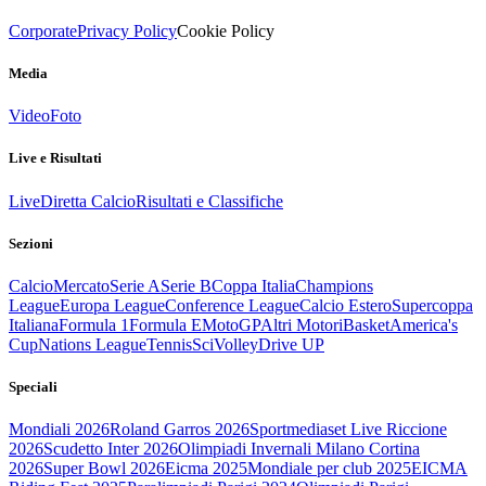
Corporate
Privacy Policy
Cookie Policy
Media
Video
Foto
Live e Risultati
Live
Diretta Calcio
Risultati e Classifiche
Sezioni
Calcio
Mercato
Serie A
Serie B
Coppa Italia
Champions
League
Europa League
Conference League
Calcio Estero
Supercoppa
Italiana
Formula 1
Formula E
MotoGP
Altri Motori
Basket
America's
Cup
Nations League
Tennis
Sci
Volley
Drive UP
Speciali
Mondiali 2026
Roland Garros 2026
Sportmediaset Live Riccione
2026
Scudetto Inter 2026
Olimpiadi Invernali Milano Cortina
2026
Super Bowl 2026
Eicma 2025
Mondiale per club 2025
EICMA