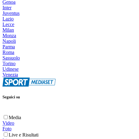
Genoa
Inter
Juventus
Lazio
Lecce
Milan
Monza
Napoli
Parma
Roma
Sassuolo
Torino
Udinese
Venezia
Seguici su
Media
Video
Foto
Live e Risultati