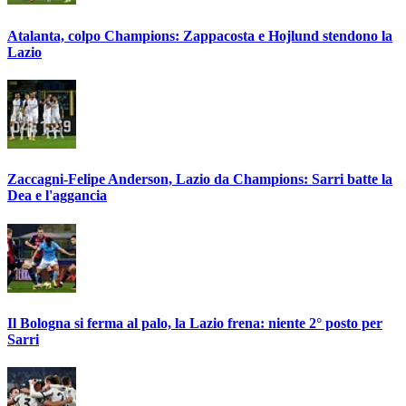
Atalanta, colpo Champions: Zappacosta e Hojlund stendono la
Lazio
Zaccagni-Felipe Anderson, Lazio da Champions: Sarri batte la
Dea e l'aggancia
Il Bologna si ferma al palo, la Lazio frena: niente 2° posto per
Sarri