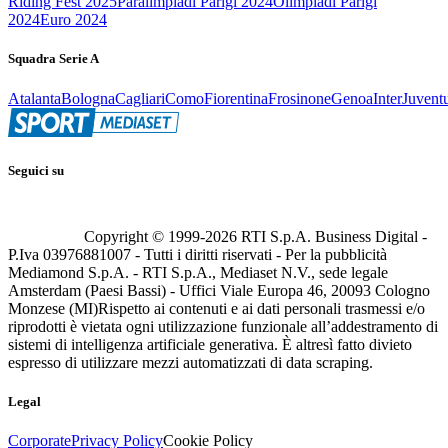
Riding Fest 2025
Paralimpiadi Parigi 2024
Olimpiadi Parigi
2024
Euro 2024
Squadra Serie A
Atalanta
Bologna
Cagliari
Como
Fiorentina
Frosinone
Genoa
Inter
Juvent
Seguici su
Copyright © 1999-
2026
RTI S.p.A. Business Digital -
P.Iva 03976881007 - Tutti i diritti riservati - Per la pubblicità
Mediamond S.p.A. - RTI S.p.A., Mediaset N.V., sede legale
Amsterdam (Paesi Bassi) - Uffici Viale Europa 46, 20093 Cologno
Monzese (MI)
Rispetto ai contenuti e ai dati personali trasmessi e/o
riprodotti è vietata ogni utilizzazione funzionale all’addestramento di
sistemi di intelligenza artificiale generativa. È altresì fatto divieto
espresso di utilizzare mezzi automatizzati di data scraping.
Legal
Corporate
Privacy Policy
Cookie Policy