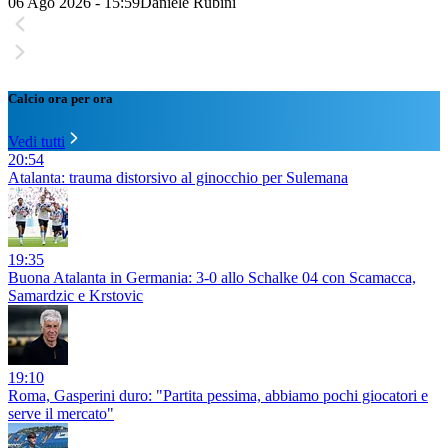
06 Ago 2026 - 15:59
Daniele Rubini
Calcio ora per ora
Vedi tutti
20:54
Atalanta: trauma distorsivo al ginocchio per Sulemana
19:35
Buona Atalanta in Germania: 3-0 allo Schalke 04 con Scamacca,
Samardzic e Krstovic
19:10
Roma, Gasperini duro: "Partita pessima, abbiamo pochi giocatori e
serve il mercato"