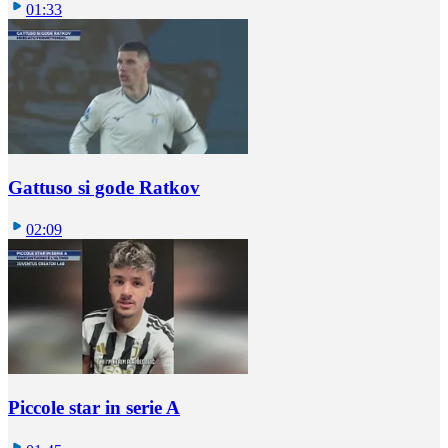
01:33
Gattuso si gode Ratkov
02:09
Piccole star in serie A