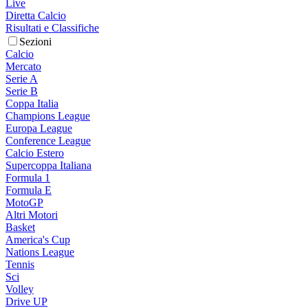
Live
Diretta Calcio
Risultati e Classifiche
Sezioni
Calcio
Mercato
Serie A
Serie B
Coppa Italia
Champions League
Europa League
Conference League
Calcio Estero
Supercoppa Italiana
Formula 1
Formula E
MotoGP
Altri Motori
Basket
America's Cup
Nations League
Tennis
Sci
Volley
Drive UP