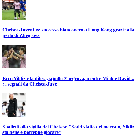
Chelsea-Juventus: successo bianconero a Hong Kong grazie alla
perla di Zhegrova
Ecco Yildiz e la difesa, squillo Zhegrova, mentre Milik e David...
: i segnali da Chelsea-Juve
Spalletti alla vigilia del Chelsea: "Soddisfatto del mercato, Yildiz
sta bene e potrebbe giocare"