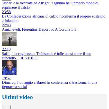
Jashari e la frecciata ad Allegri: "Ognuno ha il proprio modo di
esprimere il calcio"
23:58
La Confederazione africana di calcio riconferma il proprio sostegno
a Infantino
22:43
Amichevoli, Fiorentina-Deportivo A Coruna 1-1
22:13
Salah, l’accoglienza a Trebisonda è folle quasi come il suo
stipendio… IL VIDEO
18:57
Dimarco, l’omaggio a Baresi in conferenza si trasforma in una
figuraccia social
Ultimi video