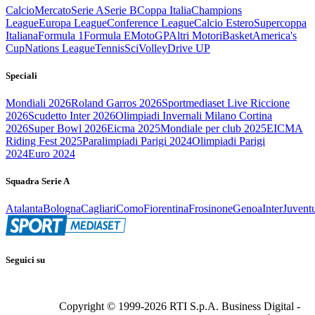
Calcio
Mercato
Serie A
Serie B
Coppa Italia
Champions
League
Europa League
Conference League
Calcio Estero
Supercoppa
Italiana
Formula 1
Formula E
MotoGP
Altri Motori
Basket
America's
Cup
Nations League
Tennis
Sci
Volley
Drive UP
Speciali
Mondiali 2026
Roland Garros 2026
Sportmediaset Live Riccione
2026
Scudetto Inter 2026
Olimpiadi Invernali Milano Cortina
2026
Super Bowl 2026
Eicma 2025
Mondiale per club 2025
EICMA
Riding Fest 2025
Paralimpiadi Parigi 2024
Olimpiadi Parigi
2024
Euro 2024
Squadra Serie A
Atalanta
Bologna
Cagliari
Como
Fiorentina
Frosinone
Genoa
Inter
Juvent
Seguici su
Copyright © 1999-
2026
RTI S.p.A. Business Digital -