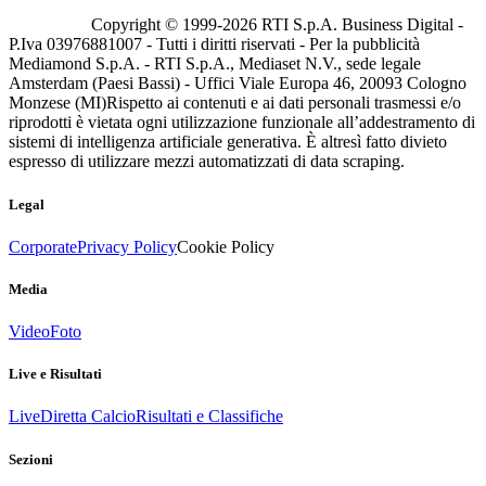
Copyright © 1999-
2026
RTI S.p.A. Business Digital -
P.Iva 03976881007 - Tutti i diritti riservati - Per la pubblicità
Mediamond S.p.A. - RTI S.p.A., Mediaset N.V., sede legale
Amsterdam (Paesi Bassi) - Uffici Viale Europa 46, 20093 Cologno
Monzese (MI)
Rispetto ai contenuti e ai dati personali trasmessi e/o
riprodotti è vietata ogni utilizzazione funzionale all’addestramento di
sistemi di intelligenza artificiale generativa. È altresì fatto divieto
espresso di utilizzare mezzi automatizzati di data scraping.
Legal
Corporate
Privacy Policy
Cookie Policy
Media
Video
Foto
Live e Risultati
Live
Diretta Calcio
Risultati e Classifiche
Sezioni