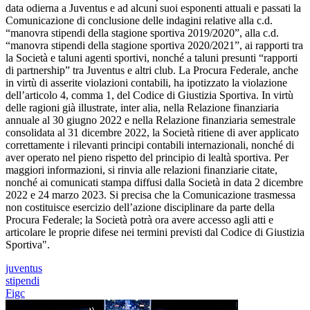
data odierna a Juventus e ad alcuni suoi esponenti attuali e passati la
Comunicazione di conclusione delle indagini relative alla c.d.
“manovra stipendi della stagione sportiva 2019/2020”, alla c.d.
“manovra stipendi della stagione sportiva 2020/2021”, ai rapporti tra
la Società e taluni agenti sportivi, nonché a taluni presunti “rapporti
di partnership” tra Juventus e altri club. La Procura Federale, anche
in virtù di asserite violazioni contabili, ha ipotizzato la violazione
dell’articolo 4, comma 1, del Codice di Giustizia Sportiva. In virtù
delle ragioni già illustrate, inter alia, nella Relazione finanziaria
annuale al 30 giugno 2022 e nella Relazione finanziaria semestrale
consolidata al 31 dicembre 2022, la Società ritiene di aver applicato
correttamente i rilevanti principi contabili internazionali, nonché di
aver operato nel pieno rispetto del principio di lealtà sportiva. Per
maggiori informazioni, si rinvia alle relazioni finanziarie citate,
nonché ai comunicati stampa diffusi dalla Società in data 2 dicembre
2022 e 24 marzo 2023. Si precisa che la Comunicazione trasmessa
non costituisce esercizio dell’azione disciplinare da parte della
Procura Federale; la Società potrà ora avere accesso agli atti e
articolare le proprie difese nei termini previsti dal Codice di Giustizia
Sportiva".
juventus
stipendi
Figc