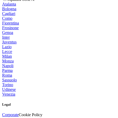
Atalanta
Bologna
Cagliari
Como
Fiorentina
Frosinone
Genoa
Inter
Juventus
Lazio
Lecce
Milan
Monza
Napoli
Parma
Roma
Sassuolo
Torino
Udinese
Venezia
Legal
Corporate
Cookie Policy