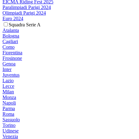
EICMA Riding Fest 2025
Paralimpiadi Parigi 2024
Olimpiadi Parigi 2024
Euro 2024
Squadra Serie A
Atalanta
Bologna
Cagliari
Como
Fiorentina
Frosinone
Genoa
Inter
Juventus
Lazio
Lecce
Milan
Monza
Napoli
Parma
Roma
Sassuolo
Torino
Udinese
Venezia