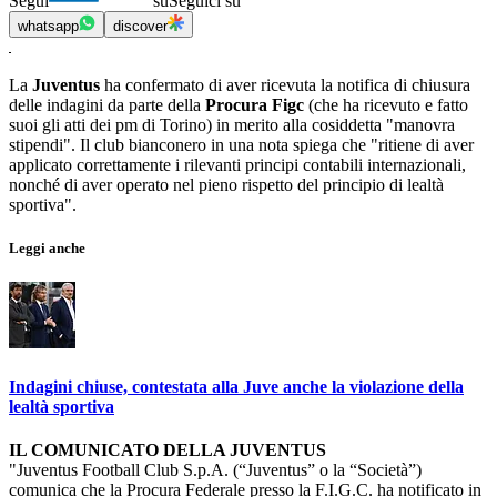
Segui
su
Seguici su
whatsapp
discover
La
Juventus
ha confermato di aver ricevuta la notifica di chiusura
delle indagini da parte della
Procura Figc
(che ha ricevuto e fatto
suoi gli atti dei pm di Torino)
in merito alla cosiddetta "manovra
stipendi". Il club bianconero in una nota spiega che "ritiene di aver
applicato correttamente i rilevanti principi contabili internazionali,
nonché di aver operato nel pieno rispetto del principio di lealtà
sportiva".
Leggi anche
Indagini chiuse, contestata alla Juve anche la violazione della
lealtà sportiva
IL COMUNICATO DELLA JUVENTUS
"Juventus Football Club S.p.A. (“Juventus” o la “Società”)
comunica che la Procura Federale presso la F.I.G.C. ha notificato in