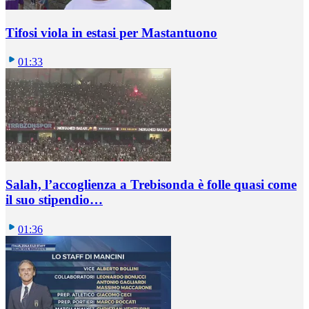
Tifosi viola in estasi per Mastantuono
01:33
Salah, l’accoglienza a Trebisonda è folle quasi come
il suo stipendio…
01:36