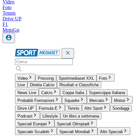
Video
Foto
Tennis
Drive UP
F1
MotoGp
Video
Pressing
Sportmediaset XXL
Foto
Live
Diretta Calcio
Risultati e Classifiche
News Live
Calcio
Coppa Italia
Supercoppa Italiana
Probabili Formazioni
Squadre
Mercato
Motori
Drive UP
Formula E
Tennis
Altri Sport
Sondaggi
Podcast
Lifestyle
Un libro a settimana
Speciali Europei
Speciali Olimpiadi
Speciale Scudetti
Speciali Mondiali
Altri Speciali