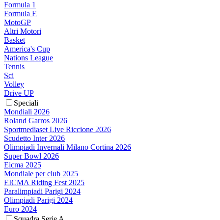
Formula 1
Formula E
MotoGP
Altri Motori
Basket
America's Cup
Nations League
Tennis
Sci
Volley
Drive UP
Speciali
Mondiali 2026
Roland Garros 2026
Sportmediaset Live Riccione 2026
Scudetto Inter 2026
Olimpiadi Invernali Milano Cortina 2026
Super Bowl 2026
Eicma 2025
Mondiale per club 2025
EICMA Riding Fest 2025
Paralimpiadi Parigi 2024
Olimpiadi Parigi 2024
Euro 2024
Squadra Serie A