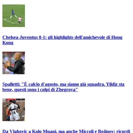
Chelsea-Juventus 0-1: gli highlights dell'amichevole di Hong
Kong
Spalletti: "È calcio d'agosto, ma siamo già squadra. Yildiz sta
bene, questi sono i colpi di Zhegrova"
Da Vlahovic a Kolo Muani, ma anche Miccoli e Bojinov: ricordi