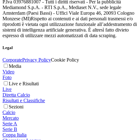
P.Iva 03976881007 - Tutti i diritti riservati - Per la pubblicità
Mediamond S.p.A. - RTI S.p.A., Mediaset N.V., sede legale
Amsterdam (Paesi Bassi) - Uffici Viale Europa 46, 20093 Cologno
Monzese (MI)
Rispetto ai contenuti e ai dati personali trasmessi e/o
riprodotti è vietata ogni utilizzazione funzionale all’addestramento di
sistemi di intelligenza artificiale generativa. È altresì fatto divieto
espresso di utilizzare mezzi automatizzati di data scraping.
Legal
Corporate
Privacy Policy
Cookie Policy
Media
Video
Foto
Live e Risultati
Live
Diretta Calcio
Risultati e Classifiche
Sezioni
Calcio
Mercato
Serie A
Serie B
Coppa Italia