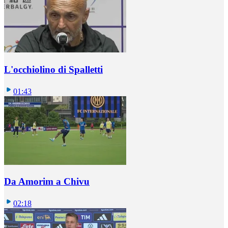
L'occhiolino di Spalletti
01:43
Da Amorim a Chivu
02:18