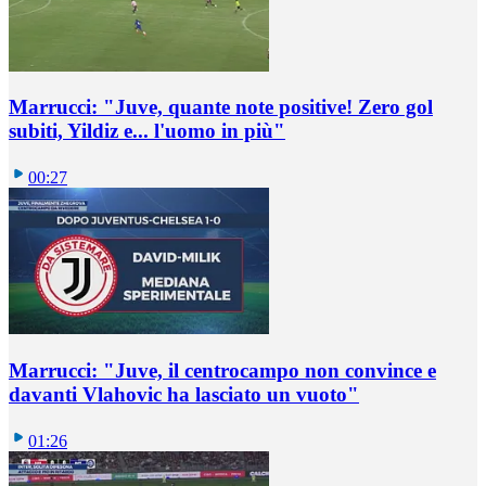
Marrucci: "Juve, quante note positive! Zero gol
subiti, Yildiz e... l'uomo in più"
00:27
Marrucci: "Juve, il centrocampo non convince e
davanti Vlahovic ha lasciato un vuoto"
01:26