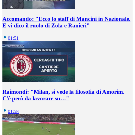
Accomando: "Ecco lo staff di Mancini in Nazionale.
E vi dico il ruolo di Zola e Ranieri"
01:51
Raimondi: "Milan, si vede la filosofia di Amorim.
C'è però da lavorare su…"
01:58