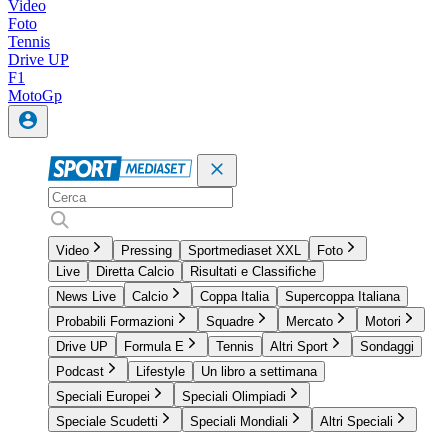
Video
Foto
Tennis
Drive UP
F1
MotoGp
Video
Pressing
Sportmediaset XXL
Foto
Live
Diretta Calcio
Risultati e Classifiche
News Live
Calcio
Coppa Italia
Supercoppa Italiana
Probabili Formazioni
Squadre
Mercato
Motori
Drive UP
Formula E
Tennis
Altri Sport
Sondaggi
Podcast
Lifestyle
Un libro a settimana
Speciali Europei
Speciali Olimpiadi
Speciale Scudetti
Speciali Mondiali
Altri Speciali