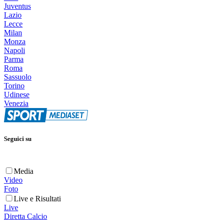
Juventus
Lazio
Lecce
Milan
Monza
Napoli
Parma
Roma
Sassuolo
Torino
Udinese
Venezia
Seguici su
Media
Video
Foto
Live e Risultati
Live
Diretta Calcio