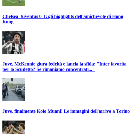
Chelsea-Juventus 0-1: gli highlights dell'amichevole di Hong
Kong
Juve, McKennie giura fedeltà e lancia la sfida: "Inter favorita
per lo Scudetto? Se rimaniamo concentrati..."
Juve, finalmente Kolo Muani! Le immagini dell'arrivo a Torino