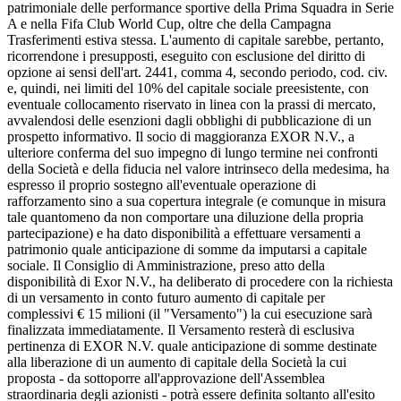
patrimoniale delle performance sportive della Prima Squadra in Serie
A e nella Fifa Club World Cup, oltre che della Campagna
Trasferimenti estiva stessa. L'aumento di capitale sarebbe, pertanto,
ricorrendone i presupposti, eseguito con esclusione del diritto di
opzione ai sensi dell'art. 2441, comma 4, secondo periodo, cod. civ.
e, quindi, nei limiti del 10% del capitale sociale preesistente, con
eventuale collocamento riservato in linea con la prassi di mercato,
avvalendosi delle esenzioni dagli obblighi di pubblicazione di un
prospetto informativo. Il socio di maggioranza EXOR N.V., a
ulteriore conferma del suo impegno di lungo termine nei confronti
della Società e della fiducia nel valore intrinseco della medesima, ha
espresso il proprio sostegno all'eventuale operazione di
rafforzamento sino a sua copertura integrale (e comunque in misura
tale quantomeno da non comportare una diluzione della propria
partecipazione) e ha dato disponibilità a effettuare versamenti a
patrimonio quale anticipazione di somme da imputarsi a capitale
sociale. Il Consiglio di Amministrazione, preso atto della
disponibilità di Exor N.V., ha deliberato di procedere con la richiesta
di un versamento in conto futuro aumento di capitale per
complessivi € 15 milioni (il "Versamento") la cui esecuzione sarà
finalizzata immediatamente. Il Versamento resterà di esclusiva
pertinenza di EXOR N.V. quale anticipazione di somme destinate
alla liberazione di un aumento di capitale della Società la cui
proposta - da sottoporre all'approvazione dell'Assemblea
straordinaria degli azionisti - potrà essere definita soltanto all'esito