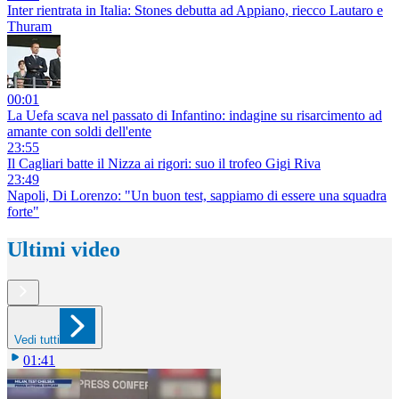
Inter rientrata in Italia: Stones debutta ad Appiano, riecco Lautaro e
Thuram
00:01
La Uefa scava nel passato di Infantino: indagine su risarcimento ad
amante con soldi dell'ente
23:55
Il Cagliari batte il Nizza ai rigori: suo il trofeo Gigi Riva
23:49
Napoli, Di Lorenzo: "Un buon test, sappiamo di essere una squadra
forte"
Ultimi video
Vedi tutti
01:41