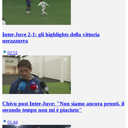
Inter-Juve 2-1: gli highlights della vittoria
nerazzurra
02:51
Chivu post Inter-Juve: "Non siamo ancora pronti, il
secondo tempo non mi è piaciuto"
01:44