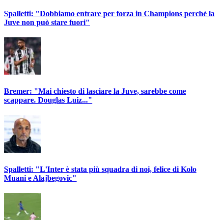
Spalletti: "Dobbiamo entrare per forza in Champions perché la
Juve non può stare fuori"
Bremer: "Mai chiesto di lasciare la Juve, sarebbe come
scappare. Douglas Luiz..."
Spalletti: "L'Inter è stata più squadra di noi, felice di Kolo
Muani e Alajbegovic"