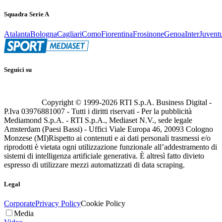
Squadra Serie A
Atalanta
Bologna
Cagliari
Como
Fiorentina
Frosinone
Genoa
Inter
Juvent
Seguici su
Copyright © 1999-
2026
RTI S.p.A. Business Digital -
P.Iva 03976881007 - Tutti i diritti riservati - Per la pubblicità
Mediamond S.p.A. - RTI S.p.A., Mediaset N.V., sede legale
Amsterdam (Paesi Bassi) - Uffici Viale Europa 46, 20093 Cologno
Monzese (MI)
Rispetto ai contenuti e ai dati personali trasmessi e/o
riprodotti è vietata ogni utilizzazione funzionale all’addestramento di
sistemi di intelligenza artificiale generativa. È altresì fatto divieto
espresso di utilizzare mezzi automatizzati di data scraping.
Legal
Corporate
Privacy Policy
Cookie Policy
Media