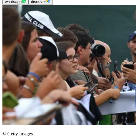
whatsapp
discover
© Getty Images