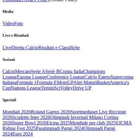
Media
Video
Foto
Live e Risultati
Live
Diretta Calcio
Risultati e Classifiche
Sezioni
Calcio
Mercato
Serie A
Serie B
Coppa Italia
Champions
League
Europa League
Conference League
Calcio Estero
Supercoppa
Italiana
Formula 1
Formula E
MotoGP
Altri Motori
Basket
America's
Cup
Nations League
Tennis
Sci
Volley
Drive UP
Speciali
Mondiali 2026
Roland Garros 2026
Sportmediaset Live Riccione
2026
Scudetto Inter 2026
Olimpiadi Invernali Milano Cortina
2026
Super Bowl 2026
Eicma 2025
Mondiale per club 2025
EICMA
Riding Fest 2025
Paralimpiadi Parigi 2024
Olimpiadi Parigi
2024
Euro 2024