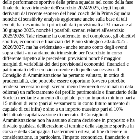
delle performance sportive della prima squadra nel corso della fase
finale del terzo trimestre dell'esercizio 2024/2025, degli impatti
derivanti dal recente esonero del head coach della Prima Squadra
nonché di sensitivity analysis aggiornate anche sulla base di tali
eventi, ha riesaminato i principali dati previsionali al 31 marzo e al
30 giugno 2025, nonché i possibili scenari relativi all'esercizio
2025/2026. Tale riesame ha confermato, nel complesso, gli obiettivi
sportivi, economici e finanziari del Piano strategico 2024/2025 -
2026/2027, ma ha evidenziato - anche tenuto conto degli eventi
sopra citati - un andamento trimestrale per l'esercizio in corso
differente rispetto alle precedenti previsioni nonché maggiori
margini di variabilità dei dati previsionali economici, finanziari e
patrimoniali dell'esercizio corrente e di quello successivo. Il
Consiglio di Amministrazione ha pertanto valutato, in ottica di
prudenzialità, che potrebbe essere opportuno (ovvero potrebbe
rendersi necessario negli scenari meno favorevoli esaminati in data
odierna) un rafforzamento del profilo patrimoniale e finanziario della
Società mediante aumento di capitale, per un importo minimo pari a
15 milioni di euro (pari al versamento in conto futuro aumento di
capitale di cui infra) e sino a un importo massimo pari al 10%
dell'attuale capitalizzazione di mercato. Il Consiglio di
Amministrazione non ha assunto alcuna decisione in proposito e ha
rinviato qualsiasi deliberazione al termine della stagione sportiva in
corso e della Campagna Trasferimenti estiva, al fine di tenere in
considerazione, in particolare, l'impatto economico, finanziario e