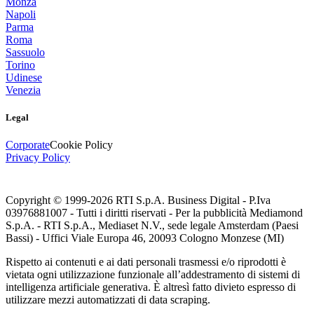
Monza
Napoli
Parma
Roma
Sassuolo
Torino
Udinese
Venezia
Legal
Corporate
Cookie Policy
Privacy Policy
Copyright © 1999-
2026
RTI S.p.A. Business Digital - P.Iva
03976881007 - Tutti i diritti riservati - Per la pubblicità Mediamond
S.p.A. - RTI S.p.A., Mediaset N.V., sede legale Amsterdam (Paesi
Bassi) - Uffici Viale Europa 46, 20093 Cologno Monzese (MI)
Rispetto ai contenuti e ai dati personali trasmessi e/o riprodotti è
vietata ogni utilizzazione funzionale all’addestramento di sistemi di
intelligenza artificiale generativa. È altresì fatto divieto espresso di
utilizzare mezzi automatizzati di data scraping.