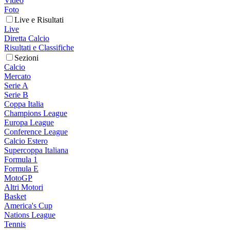
Video
Foto
Live e Risultati
Live
Diretta Calcio
Risultati e Classifiche
Sezioni
Calcio
Mercato
Serie A
Serie B
Coppa Italia
Champions League
Europa League
Conference League
Calcio Estero
Supercoppa Italiana
Formula 1
Formula E
MotoGP
Altri Motori
Basket
America's Cup
Nations League
Tennis