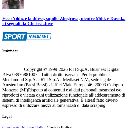
Ecco Yildiz e la difesa, squillo Zhegrova, mentre Milik e David...
: i segnali da Chelsea-Juve
Seguici su
Copyright © 1999-
2026
RTI S.p.A. Business Digital -
P.Iva 03976881007 - Tutti i diritti riservati - Per la pubblicità
Mediamond S.p.A. - RTI S.p.A., Mediaset N.V., sede legale
Amsterdam (Paesi Bassi) - Uffici Viale Europa 46, 20093 Cologno
Monzese (MI)
Rispetto ai contenuti e ai dati personali trasmessi e/o
riprodotti è vietata ogni utilizzazione funzionale all’addestramento di
sistemi di intelligenza artificiale generativa. È altresì fatto divieto
espresso di utilizzare mezzi automatizzati di data scraping.
Legal
Corporate
Privacy Policy
Cookie Policy