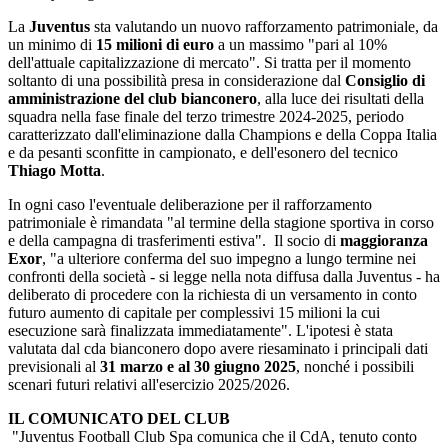
La
Juventus
sta valutando un nuovo rafforzamento patrimoniale, da
un minimo di
15 milioni di euro
a un massimo "pari al 10%
dell'attuale capitalizzazione di mercato". Si tratta per il momento
soltanto di una possibilità presa in considerazione dal
Consiglio di
amministrazione del club bianconero
, alla luce dei risultati della
squadra nella fase finale del terzo trimestre 2024-2025, periodo
caratterizzato dall'eliminazione dalla Champions e della Coppa Italia
e da pesanti sconfitte in campionato, e dell'esonero del tecnico
Thiago Motta
.
In ogni caso l'eventuale deliberazione per il rafforzamento
patrimoniale è rimandata "al termine della stagione sportiva in corso
e della campagna di trasferimenti estiva". Il socio di
maggioranza
Exor
, "a ulteriore conferma del suo impegno a lungo termine nei
confronti della società - si legge nella nota diffusa dalla Juventus - ha
deliberato di procedere con la richiesta di un versamento in conto
futuro aumento di capitale per complessivi 15 milioni la cui
esecuzione sarà finalizzata immediatamente". L'ipotesi è stata
valutata dal cda bianconero dopo avere riesaminato i principali dati
previsionali al
31 marzo e al 30 giugno 2025
, nonché i possibili
scenari futuri relativi all'esercizio 2025/2026.
IL COMUNICATO DEL CLUB
"Juventus Football Club Spa comunica che il CdA, tenuto conto