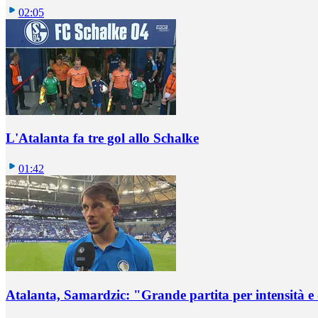
02:05
L'Atalanta fa tre gol allo Schalke
01:42
Atalanta, Samardzic: "Grande partita per intensità e