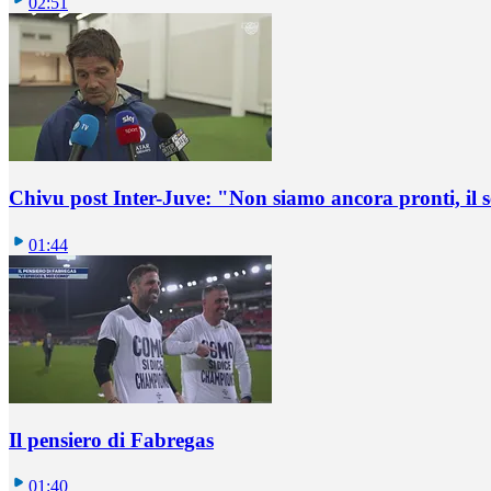
02:51
Chivu post Inter-Juve: "Non siamo ancora pronti, il
01:44
Il pensiero di Fabregas
01:40