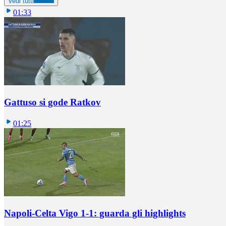
Vedi tutti
01:33
Gattuso si gode Ratkov
01:25
Napoli-Celta Vigo 1-1: guarda gli highlights