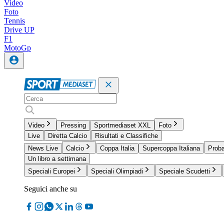
Video
Foto
Tennis
Drive UP
F1
MotoGp
Video
Pressing
Sportmediaset XXL
Foto
Live
Diretta Calcio
Risultati e Classifiche
News Live
Calcio
Coppa Italia
Supercoppa Italiana
Proba
Un libro a settimana
Speciali Europei
Speciali Olimpiadi
Speciale Scudetti
Seguici anche su