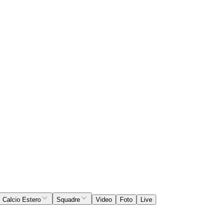
Calcio Estero
Squadre
Video
Foto
Live