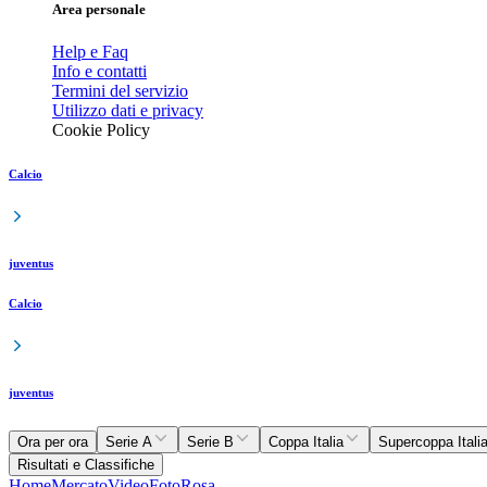
Area personale
Help e Faq
Info e contatti
Termini del servizio
Utilizzo dati e privacy
Cookie Policy
Calcio
juventus
Calcio
juventus
Ora per ora
Serie A
Serie B
Coppa Italia
Supercoppa Itali
Risultati e Classifiche
Home
Mercato
Video
Foto
Rosa