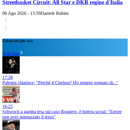
Streetbasket Circuit: All Star e DKB regine d'Italia
06 Ago 2026 - 15:59
Daniele Rubini
Calcio ora per ora
Vedi tutti
17:28
Palestra chiarisce: "Perché il Chelsea? Ho sempre sognato di..."
16:25
Schwoch a gamba tesa sul caso Roggero, è bufera social: "Errore
non aver ammazzato il terzo"