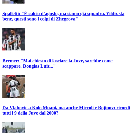
Spalletti: "È calcio d'agosto, ma siamo già squadra. Yildiz sta
bene, questi sono i colpi di Zhegrova"
Bremer: "Mai chiesto di lasciare la Juve, sarebbe come
scappare. Douglas Luiz..."
Da Vlahovic a Kolo Muani, ma anche Miccoli e Bojinov: ricordi
tutti i 9 della Juve dal 2000?