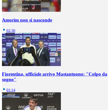
Amorim non si nasconde
02:30
Fiorentina, ufficiale arrivo Mastantuono: "Colpo da
sogno"
01:14