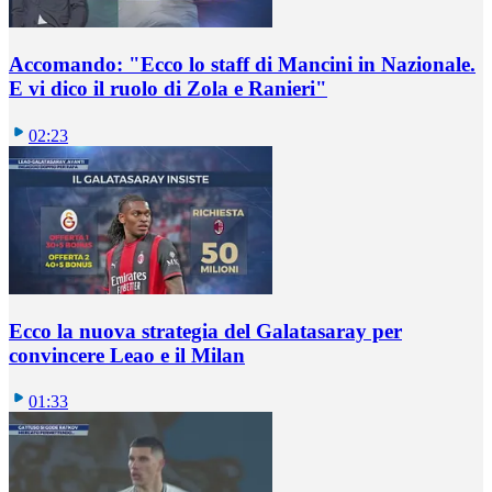
Accomando: "Ecco lo staff di Mancini in Nazionale.
E vi dico il ruolo di Zola e Ranieri"
02:23
Ecco la nuova strategia del Galatasaray per
convincere Leao e il Milan
01:33