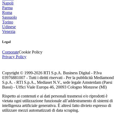
Napoli
Parma
Roma
Sassuolo
Torino
Udinese
Venezia
Legal
Corporate
Cookie Policy
Privacy Policy
Copyright © 1999-
2026
RTI S.p.A. Business Digital - P.Iva
03976881007 - Tutti i diritti riservati - Per la pubblicità Mediamond
S.p.A. - RTI S.p.A., Mediaset N.V., sede legale Amsterdam (Paesi
Bassi) - Uffici Viale Europa 46, 20093 Cologno Monzese (MI)
Rispetto ai contenuti e ai dati personali trasmessi e/o riprodotti è
vietata ogni utilizzazione funzionale all’addestramento di sistemi di
intelligenza artificiale generativa. È altresì fatto divieto espresso di
utilizzare mezzi automatizzati di data scraping.