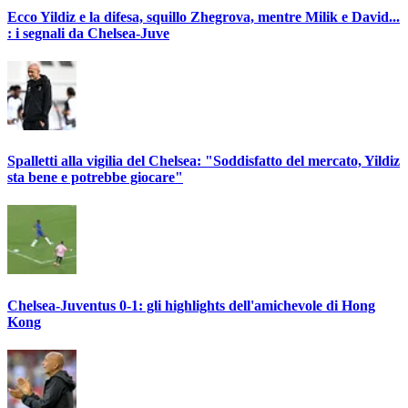
Ecco Yildiz e la difesa, squillo Zhegrova, mentre Milik e David...
: i segnali da Chelsea-Juve
Spalletti alla vigilia del Chelsea: "Soddisfatto del mercato, Yildiz
sta bene e potrebbe giocare"
Chelsea-Juventus 0-1: gli highlights dell'amichevole di Hong
Kong