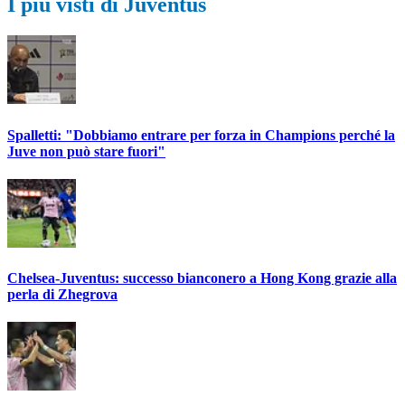
I più visti di Juventus
Spalletti: "Dobbiamo entrare per forza in Champions perché la
Juve non può stare fuori"
Chelsea-Juventus: successo bianconero a Hong Kong grazie alla
perla di Zhegrova