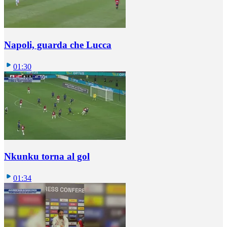
Napoli, guarda che Lucca
01:30
Nkunku torna al gol
01:34