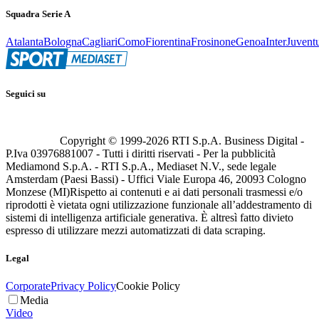
Squadra Serie A
Atalanta
Bologna
Cagliari
Como
Fiorentina
Frosinone
Genoa
Inter
Juvent
Seguici su
Copyright © 1999-
2026
RTI S.p.A. Business Digital -
P.Iva 03976881007 - Tutti i diritti riservati - Per la pubblicità
Mediamond S.p.A. - RTI S.p.A., Mediaset N.V., sede legale
Amsterdam (Paesi Bassi) - Uffici Viale Europa 46, 20093 Cologno
Monzese (MI)
Rispetto ai contenuti e ai dati personali trasmessi e/o
riprodotti è vietata ogni utilizzazione funzionale all’addestramento di
sistemi di intelligenza artificiale generativa. È altresì fatto divieto
espresso di utilizzare mezzi automatizzati di data scraping.
Legal
Corporate
Privacy Policy
Cookie Policy
Media
Video