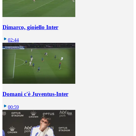
Dimarco, gioiello Inter
02:44
Domani c'è Juventus-Inter
00:59