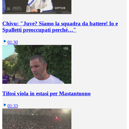
Chivu: "Juve? Siamo la squadra da battere! Io e
Spalletti preoccupati perché…"
01:30
Tifosi viola in estasi per Mastantuono
01:33