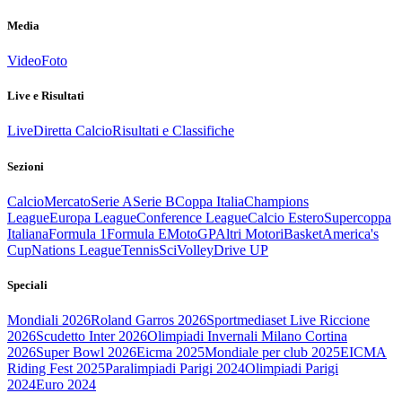
Media
Video
Foto
Live e Risultati
Live
Diretta Calcio
Risultati e Classifiche
Sezioni
Calcio
Mercato
Serie A
Serie B
Coppa Italia
Champions
League
Europa League
Conference League
Calcio Estero
Supercoppa
Italiana
Formula 1
Formula E
MotoGP
Altri Motori
Basket
America's
Cup
Nations League
Tennis
Sci
Volley
Drive UP
Speciali
Mondiali 2026
Roland Garros 2026
Sportmediaset Live Riccione
2026
Scudetto Inter 2026
Olimpiadi Invernali Milano Cortina
2026
Super Bowl 2026
Eicma 2025
Mondiale per club 2025
EICMA
Riding Fest 2025
Paralimpiadi Parigi 2024
Olimpiadi Parigi
2024
Euro 2024