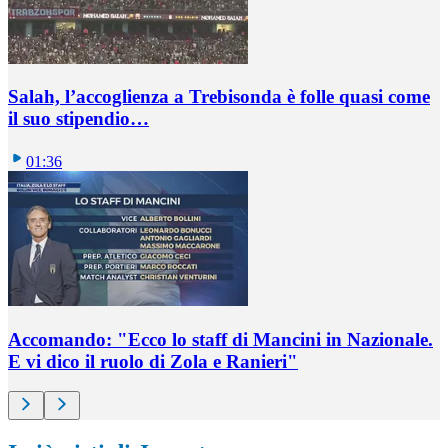
Salah, l’accoglienza a Trebisonda è folle quasi come
il suo stipendio…
01:36
Accomando: "Ecco lo staff di Mancini in Nazionale.
E vi dico il ruolo di Zola e Ranieri"