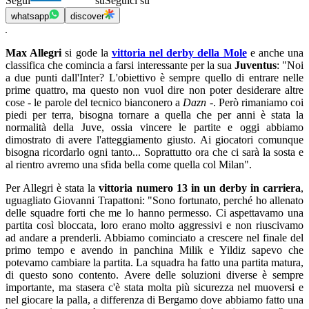
Segui
su
Seguici su
whatsapp
discover
Max Allegri
si gode la
vittoria nel derby della Mole
e anche una
classifica che comincia a farsi interessante per la sua
Juventus
: "Noi
a due punti dall'Inter? L'obiettivo è sempre quello di entrare nelle
prime quattro, ma questo non vuol dire non poter desiderare altre
cose - le parole del tecnico bianconero a
Dazn
-. Però rimaniamo coi
piedi per terra, bisogna tornare a quella che per anni è stata la
normalità della Juve, ossia vincere le partite e oggi abbiamo
dimostrato di avere l'atteggiamento giusto. Ai giocatori comunque
bisogna ricordarlo ogni tanto... Soprattutto ora che ci sarà la sosta e
al rientro avremo una sfida bella come quella col Milan".
Per Allegri è stata la
vittoria numero 13 in un derby in carriera
,
uguagliato Giovanni Trapattoni: "Sono fortunato, perché ho allenato
delle squadre forti che me lo hanno permesso. Ci aspettavamo una
partita così bloccata, loro erano molto aggressivi e non riuscivamo
ad andare a prenderli. Abbiamo cominciato a crescere nel finale del
primo tempo e avendo in panchina Milik e Yildiz sapevo che
potevamo cambiare la partita. La squadra ha fatto una partita matura,
di questo sono contento. Avere delle soluzioni diverse è sempre
importante, ma stasera c'è stata molta più sicurezza nel muoversi e
nel giocare la palla, a differenza di Bergamo dove abbiamo fatto una