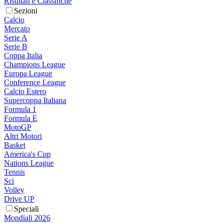
Risultati e Classifiche
Sezioni
Calcio
Mercato
Serie A
Serie B
Coppa Italia
Champions League
Europa League
Conference League
Calcio Estero
Supercoppa Italiana
Formula 1
Formula E
MotoGP
Altri Motori
Basket
America's Cup
Nations League
Tennis
Sci
Volley
Drive UP
Speciali
Mondiali 2026