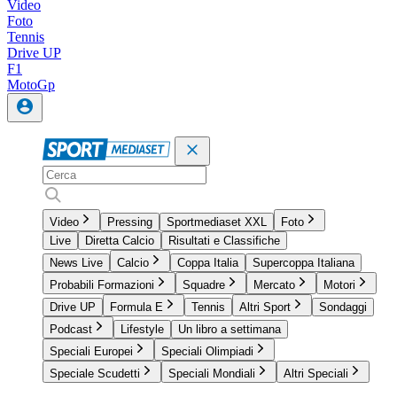
Video
Foto
Tennis
Drive UP
F1
MotoGp
Video
Pressing
Sportmediaset XXL
Foto
Live
Diretta Calcio
Risultati e Classifiche
News Live
Calcio
Coppa Italia
Supercoppa Italiana
Probabili Formazioni
Squadre
Mercato
Motori
Drive UP
Formula E
Tennis
Altri Sport
Sondaggi
Podcast
Lifestyle
Un libro a settimana
Speciali Europei
Speciali Olimpiadi
Speciale Scudetti
Speciali Mondiali
Altri Speciali