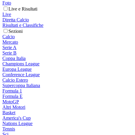
Foto
Live e Risultati
Live
Diretta Calcio
Risultati e Classifiche
Sezioni
Calcio
Mercato
Serie A
Serie B
Coppa Italia
Champions League
Europa League
Conference League
Calcio Estero
Supercoppa Italiana
Formula 1
Formula E
MotoGP
Altri Motori
Basket
America's Cup
Nations League
Tennis
Sci