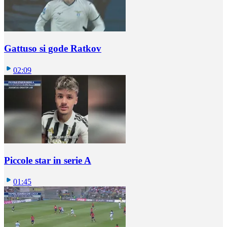
Gattuso si gode Ratkov
02:09
Piccole star in serie A
01:45