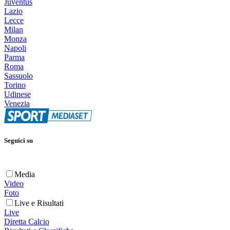
Juventus
Lazio
Lecce
Milan
Monza
Napoli
Parma
Roma
Sassuolo
Torino
Udinese
Venezia
Seguici su
Media
Video
Foto
Live e Risultati
Live
Diretta Calcio