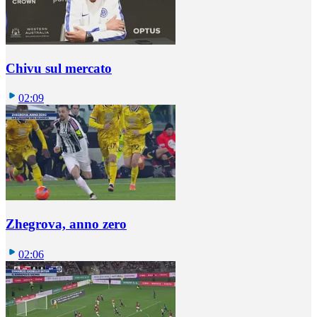
Chivu sul mercato
02:09
Zhegrova, anno zero
02:06