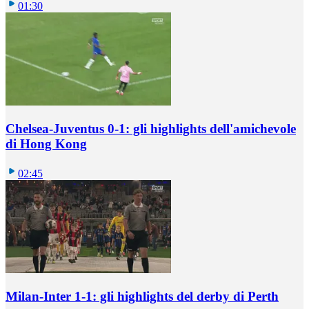
01:30
Chelsea-Juventus 0-1: gli highlights dell'amichevole
di Hong Kong
02:45
Milan-Inter 1-1: gli highlights del derby di Perth