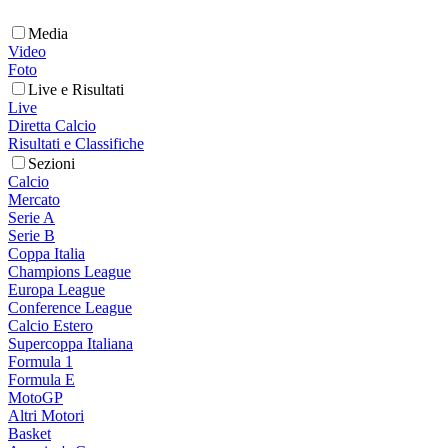
Media
Video
Foto
Live e Risultati
Live
Diretta Calcio
Risultati e Classifiche
Sezioni
Calcio
Mercato
Serie A
Serie B
Coppa Italia
Champions League
Europa League
Conference League
Calcio Estero
Supercoppa Italiana
Formula 1
Formula E
MotoGP
Altri Motori
Basket