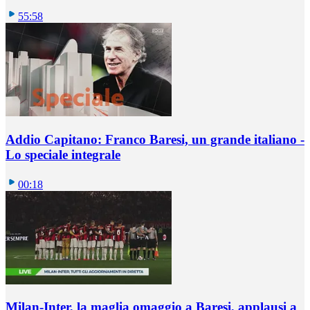
55:58
Addio Capitano: Franco Baresi, un grande italiano -
Lo speciale integrale
00:18
Milan-Inter, la maglia omaggio a Baresi, applausi a