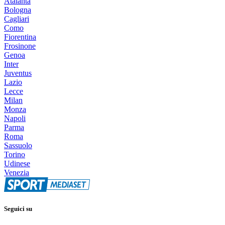
Atalanta
Bologna
Cagliari
Como
Fiorentina
Frosinone
Genoa
Inter
Juventus
Lazio
Lecce
Milan
Monza
Napoli
Parma
Roma
Sassuolo
Torino
Udinese
Venezia
Seguici su