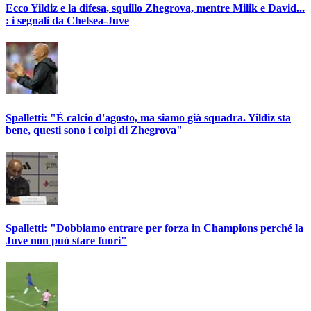
Ecco Yildiz e la difesa, squillo Zhegrova, mentre Milik e David...
: i segnali da Chelsea-Juve
Spalletti: "È calcio d'agosto, ma siamo già squadra. Yildiz sta
bene, questi sono i colpi di Zhegrova"
Spalletti: "Dobbiamo entrare per forza in Champions perché la
Juve non può stare fuori"