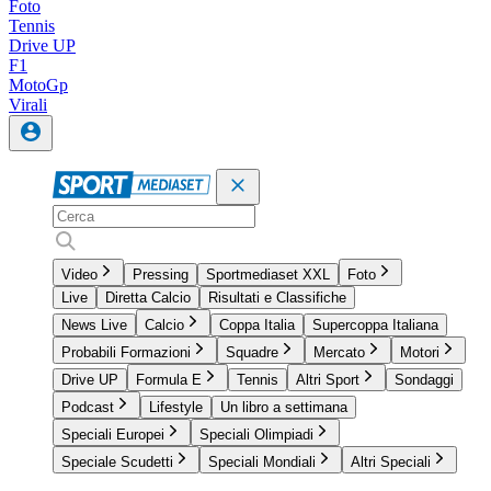
Foto
Tennis
Drive UP
F1
MotoGp
Virali
Video
Pressing
Sportmediaset XXL
Foto
Live
Diretta Calcio
Risultati e Classifiche
News Live
Calcio
Coppa Italia
Supercoppa Italiana
Probabili Formazioni
Squadre
Mercato
Motori
Drive UP
Formula E
Tennis
Altri Sport
Sondaggi
Podcast
Lifestyle
Un libro a settimana
Speciali Europei
Speciali Olimpiadi
Speciale Scudetti
Speciali Mondiali
Altri Speciali