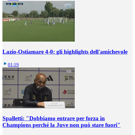
Lazio-Ostiamare 4-0: gli highlights dell'amichevole
01:19
Spalletti: "Dobbiamo entrare per forza in
Champions perché la Juve non può stare fuori"