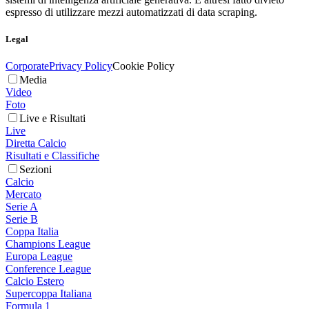
espresso di utilizzare mezzi automatizzati di data scraping.
Legal
Corporate
Privacy Policy
Cookie Policy
Media
Video
Foto
Live e Risultati
Live
Diretta Calcio
Risultati e Classifiche
Sezioni
Calcio
Mercato
Serie A
Serie B
Coppa Italia
Champions League
Europa League
Conference League
Calcio Estero
Supercoppa Italiana
Formula 1