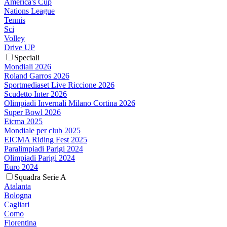
America's Cup
Nations League
Tennis
Sci
Volley
Drive UP
Speciali
Mondiali 2026
Roland Garros 2026
Sportmediaset Live Riccione 2026
Scudetto Inter 2026
Olimpiadi Invernali Milano Cortina 2026
Super Bowl 2026
Eicma 2025
Mondiale per club 2025
EICMA Riding Fest 2025
Paralimpiadi Parigi 2024
Olimpiadi Parigi 2024
Euro 2024
Squadra Serie A
Atalanta
Bologna
Cagliari
Como
Fiorentina