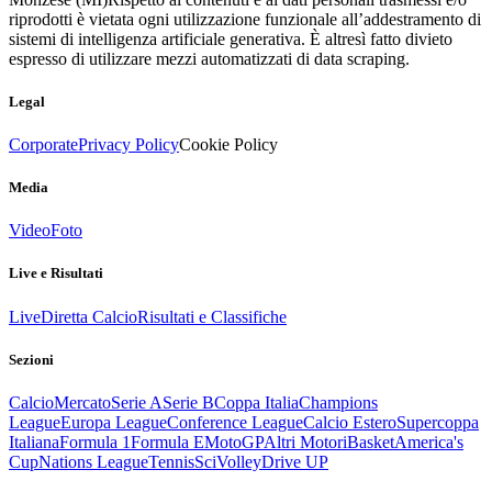
riprodotti è vietata ogni utilizzazione funzionale all’addestramento di
sistemi di intelligenza artificiale generativa. È altresì fatto divieto
espresso di utilizzare mezzi automatizzati di data scraping.
Legal
Corporate
Privacy Policy
Cookie Policy
Media
Video
Foto
Live e Risultati
Live
Diretta Calcio
Risultati e Classifiche
Sezioni
Calcio
Mercato
Serie A
Serie B
Coppa Italia
Champions
League
Europa League
Conference League
Calcio Estero
Supercoppa
Italiana
Formula 1
Formula E
MotoGP
Altri Motori
Basket
America's
Cup
Nations League
Tennis
Sci
Volley
Drive UP