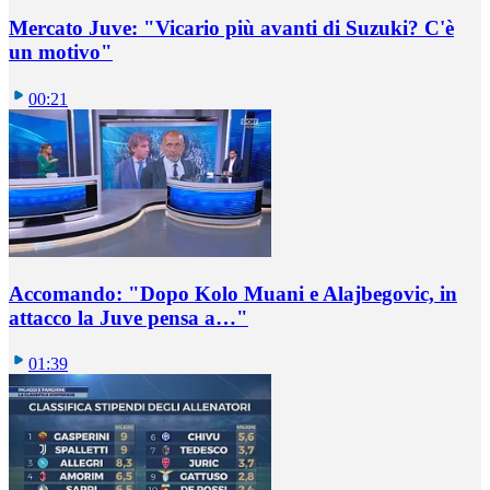
Mercato Juve: "Vicario più avanti di Suzuki? C'è
un motivo"
00:21
Accomando: "Dopo Kolo Muani e Alajbegovic, in
attacco la Juve pensa a…"
01:39