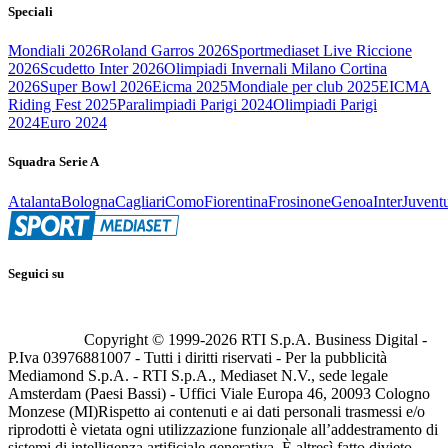
Speciali
Mondiali 2026
Roland Garros 2026
Sportmediaset Live Riccione
2026
Scudetto Inter 2026
Olimpiadi Invernali Milano Cortina
2026
Super Bowl 2026
Eicma 2025
Mondiale per club 2025
EICMA
Riding Fest 2025
Paralimpiadi Parigi 2024
Olimpiadi Parigi
2024
Euro 2024
Squadra Serie A
Atalanta
Bologna
Cagliari
Como
Fiorentina
Frosinone
Genoa
Inter
Juvent
Seguici su
Copyright © 1999-
2026
RTI S.p.A. Business Digital -
P.Iva 03976881007 - Tutti i diritti riservati - Per la pubblicità
Mediamond S.p.A. - RTI S.p.A., Mediaset N.V., sede legale
Amsterdam (Paesi Bassi) - Uffici Viale Europa 46, 20093 Cologno
Monzese (MI)
Rispetto ai contenuti e ai dati personali trasmessi e/o
riprodotti è vietata ogni utilizzazione funzionale all’addestramento di
sistemi di intelligenza artificiale generativa. È altresì fatto divieto