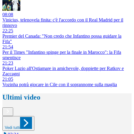
08:08
Vinicius, telenovela finita: c'è l'accordo con il Real Madrid per il
rinnovo
22:25
Premier del Canada: "Non credo che Infantino possa guidare la
Fifa"
21:54
Per il Times "Infantino spinge per la finale in Marocco": la Fifa
smentisce
21:23
Poker Lazio all'Ostiamare in amichevole, doppiette per Ratkov e
Zaccagni
21:05
Vozinha potrà giocare in Cile con il soprannome sulla maglia
Ultimi video
Vedi tutti