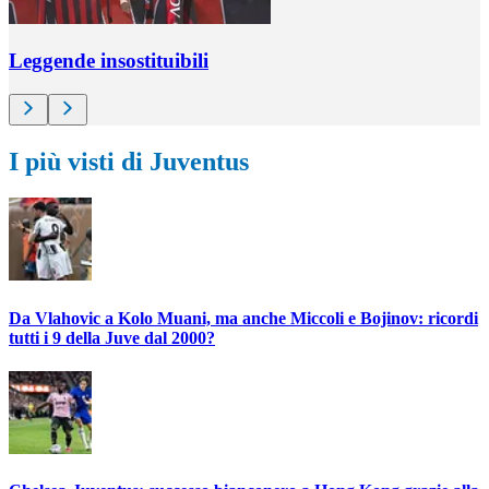
Leggende insostituibili
I più visti di Juventus
Da Vlahovic a Kolo Muani, ma anche Miccoli e Bojinov: ricordi
tutti i 9 della Juve dal 2000?