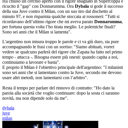
Ha chiuso un cerchio aperto con il rigore sbagliato in Supercoppa e
ricucito il "gap" con Donnarumma. Ora
Dybala
si gode il successo
della sua Juve contro il Milan, con un suo tiro dal dischetto al
minuto 97, e non risparmia qualche stoccata ai rossoneri: "Tutti si
ricordavano dell’ultimo rigore che mi aveva parato
Donnarumma
,
per fortuna questa volta l’ho tirata meglio. Le polemiche finali?
Sono sei anni che il Milan si lamenta".
L'argentino non misura troppo le parole e ci va giù duro, sia pure
accompagnando le frasi con un sorriso: "Siamo abituati, vorrei
vedere se qualcuno parlerà del rigore che Zapata ha fatto nel primo
tempo - attacca -. Bisogna essere più onesti: quando capita a noi,
continuiamo a lavorare e basta".
E proprio il Milan è l'obiettivo principale dell'argentino: "I milanisti
sono sei anni che si lamentano contro la Juve, secondo me devono
usare altri metodi, non lamentarsi con l’arbitro".
Resta il tempo per parlare del rinnovo di contratto: "Ho dato la
parola alla società che voglio continuare: dopo la sosta ci saranno
novità, ma non dipende solo da me".
dybala
juve
milan