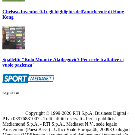
Chelsea-Juventus 0-1: gli highlights dell'amichevole di Hong
Kong
Spalletti: "Kolo Muani e Alajbegovic? Per certe trattative ci
vuole pazienza"
Seguici su
Copyright © 1999-
2026
RTI S.p.A. Business Digital -
P.Iva 03976881007 - Tutti i diritti riservati - Per la pubblicità
Mediamond S.p.A. - RTI S.p.A., Mediaset N.V., sede legale
Amsterdam (Paesi Bassi) - Uffici Viale Europa 46, 20093 Cologno
Monzese (MI)
Rispetto ai contenuti e ai dati personali trasmessi e/o