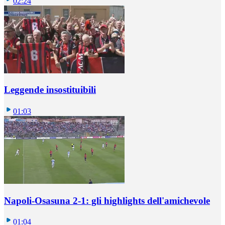
02:24
Leggende insostituibili
01:03
Napoli-Osasuna 2-1: gli highlights dell'amichevole
01:04