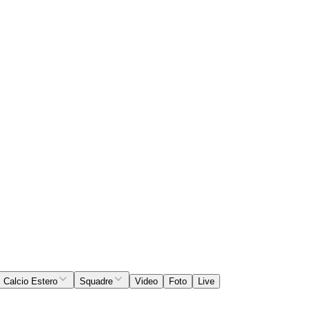
Calcio Estero
Squadre
Video
Foto
Live