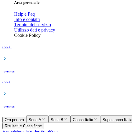
Area personale
Help e Faq
Info e contatti
Termini del servizio
Utilizzo dati e privacy
Cookie Policy
Calcio
juventus
Calcio
juventus
Ora per ora
Serie A
Serie B
Coppa Italia
Supercoppa Itali
Risultati e Classifiche
Home
Mercato
Video
Foto
Rosa