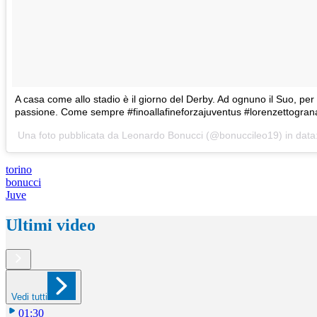
A casa come allo stadio è il giorno del Derby. Ad ognuno il Suo, per 
passione. Come sempre #finoallafineforzajuventus #lorenzettogra
Una foto pubblicata da Leonardo Bonucci (@bonuccileo19) in data
torino
bonucci
Juve
Ultimi video
Vedi tutti
01:30