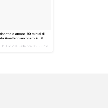
rispetto e amore. 90 minuti di
nata #matteobianconero #LB19
:
11 Dic 2016 alle ore 05:55 PST