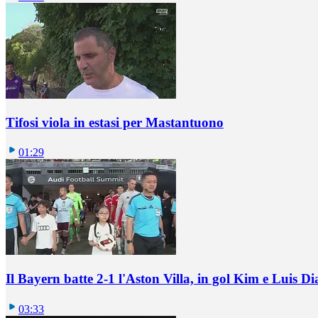
Tifosi viola in estasi per Mastantuono
01:29
Il Bayern batte 2-1 l'Aston Villa, in gol Kim e Luis Di
03:33