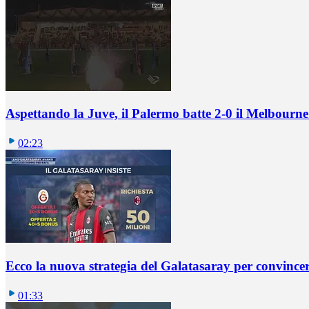
Aspettando la Juve, il Palermo batte 2-0 il Melbourne
02:23
Ecco la nuova strategia del Galatasaray per convincer
01:33