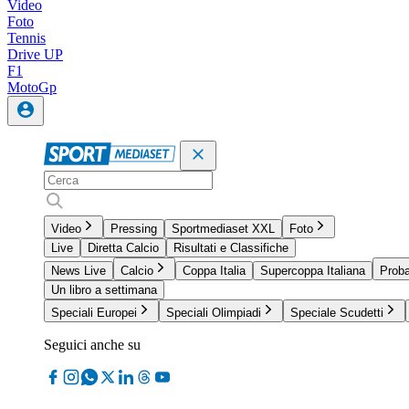
Video
Foto
Tennis
Drive UP
F1
MotoGp
Video
Pressing
Sportmediaset XXL
Foto
Live
Diretta Calcio
Risultati e Classifiche
News Live
Calcio
Coppa Italia
Supercoppa Italiana
Proba
Un libro a settimana
Speciali Europei
Speciali Olimpiadi
Speciale Scudetti
Seguici anche su