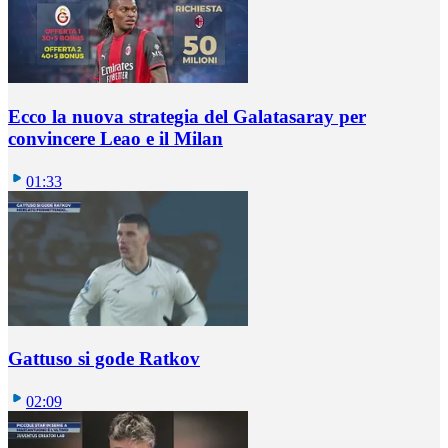
Ecco la nuova strategia del Galatasaray per
convincere Leao e il Milan
01:33
Gattuso si gode Ratkov
02:09