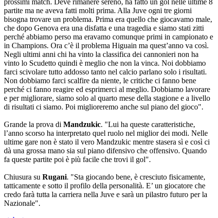
prossimi match. Deve rimanere sereno, ha fatto un gol nelle ultime 8
partite ma ne aveva fatti molti prima. Alla Juve ogni tre giorni
bisogna trovare un problema. Prima era quello che giocavamo male,
che dopo Genova era una disfatta e una tragedia e siamo stati zitti
perché abbiamo perso ma eravamo comunque primi in campionato e
in Champions. Ora c’è il problema Higuain ma quest’anno va così.
Negli ultimi anni chi ha vinto la classifica dei cannonieri non ha
vinto lo Scudetto quindi è meglio che non la vinca. Noi dobbiamo
farci scivolare tutto addosso tanto nel calcio parlano solo i risultati.
Non dobbiamo farci scalfire da niente, le critiche ci fanno bene
perché ci fanno reagire ed esprimerci al meglio. Dobbiamo lavorare
e per migliorare, siamo solo al quarto mese della stagione e a livello
di risultati ci siamo. Poi miglioreremo anche sul piano del gioco".
Grande la prova di
Mandzukic
. "Lui ha queste caratteristiche,
l’anno scorso ha interpretato quel ruolo nel miglior dei modi. Nelle
ultime gare non è stato il vero Mandzukic mentre stasera sì e così ci
dà una grossa mano sia sul piano difensivo che offensivo. Quando
fa queste partite poi è più facile che trovi il gol".
Chiusura su
Rugani
. "Sta giocando bene, è cresciuto fisicamente,
tatticamente e sotto il profilo della personalità. E’ un giocatore che
credo farà tutta la carriera nella Juve e sarà un pilastro futuro per la
Nazionale".