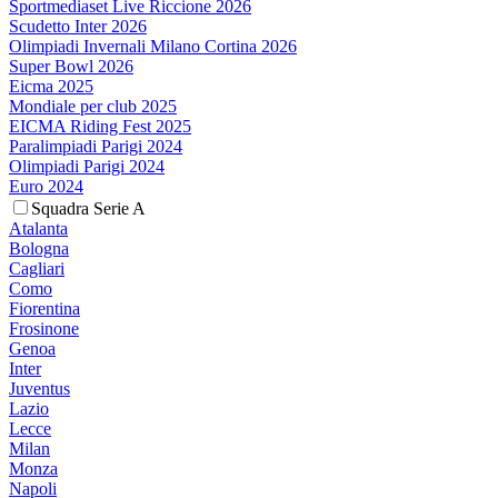
Sportmediaset Live Riccione 2026
Scudetto Inter 2026
Olimpiadi Invernali Milano Cortina 2026
Super Bowl 2026
Eicma 2025
Mondiale per club 2025
EICMA Riding Fest 2025
Paralimpiadi Parigi 2024
Olimpiadi Parigi 2024
Euro 2024
Squadra Serie A
Atalanta
Bologna
Cagliari
Como
Fiorentina
Frosinone
Genoa
Inter
Juventus
Lazio
Lecce
Milan
Monza
Napoli