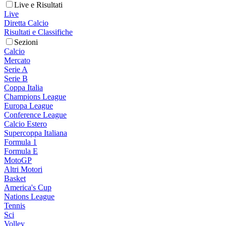
Live e Risultati
Live
Diretta Calcio
Risultati e Classifiche
Sezioni
Calcio
Mercato
Serie A
Serie B
Coppa Italia
Champions League
Europa League
Conference League
Calcio Estero
Supercoppa Italiana
Formula 1
Formula E
MotoGP
Altri Motori
Basket
America's Cup
Nations League
Tennis
Sci
Volley