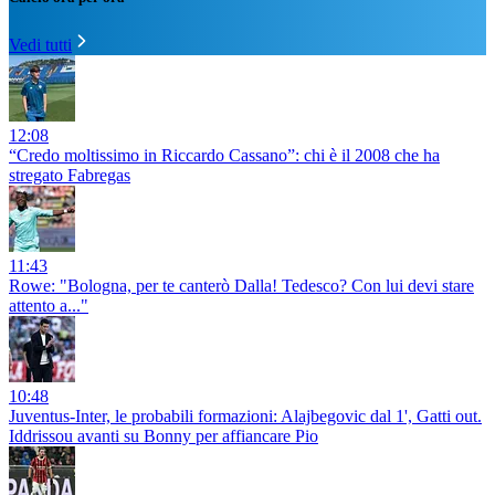
Vedi tutti
12:08
“Credo moltissimo in Riccardo Cassano”: chi è il 2008 che ha
stregato Fabregas
11:43
Rowe: "Bologna, per te canterò Dalla! Tedesco? Con lui devi stare
attento a..."
10:48
Juventus-Inter, le probabili formazioni: Alajbegovic dal 1', Gatti out.
Iddrissou avanti su Bonny per affiancare Pio