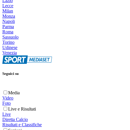
Lazio
Lecce
Milan
Monza
Napoli
Parma
Roma
Sassuolo
Torino
Udinese
Venezia
Seguici su
Media
Video
Foto
Live e Risultati
Live
Diretta Calcio
Risultati e Classifiche