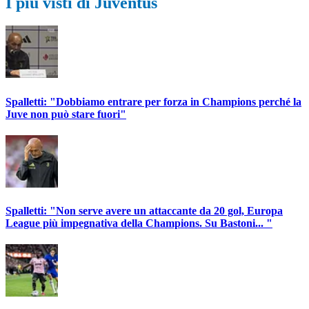
I più visti di Juventus
Spalletti: "Dobbiamo entrare per forza in Champions perché la
Juve non può stare fuori"
Spalletti: "Non serve avere un attaccante da 20 gol, Europa
League più impegnativa della Champions. Su Bastoni... "