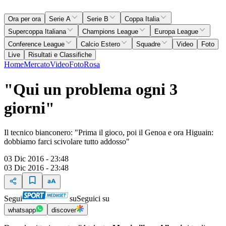
Ora per ora
Serie A
Serie B
Coppa Italia
Supercoppa Italiana
Champions League
Europa League
Conference League
Calcio Estero
Squadre
Video
Foto
Live
Risultati e Classifiche
Home
Mercato
Video
Foto
Rosa
"Qui un problema ogni 3
giorni"
Il tecnico bianconero: "Prima il gioco, poi il Genoa e ora Higuain:
dobbiamo farci scivolare tutto addosso"
03 Dic 2016 - 23:48
03 Dic 2016 - 23:48
Segui
su
Seguici su
whatsapp
discover