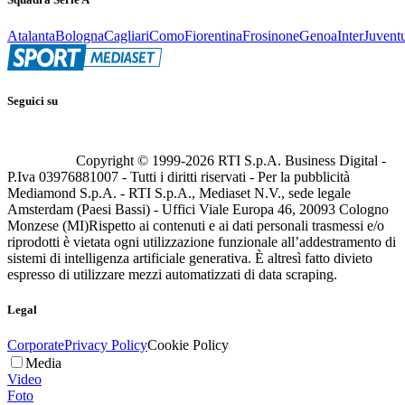
Atalanta
Bologna
Cagliari
Como
Fiorentina
Frosinone
Genoa
Inter
Juvent
Seguici su
Copyright © 1999-
2026
RTI S.p.A. Business Digital -
P.Iva 03976881007 - Tutti i diritti riservati - Per la pubblicità
Mediamond S.p.A. - RTI S.p.A., Mediaset N.V., sede legale
Amsterdam (Paesi Bassi) - Uffici Viale Europa 46, 20093 Cologno
Monzese (MI)
Rispetto ai contenuti e ai dati personali trasmessi e/o
riprodotti è vietata ogni utilizzazione funzionale all’addestramento di
sistemi di intelligenza artificiale generativa. È altresì fatto divieto
espresso di utilizzare mezzi automatizzati di data scraping.
Legal
Corporate
Privacy Policy
Cookie Policy
Media
Video
Foto