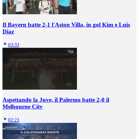
Il Bayern batte 2-1 l'Aston Villa, in gol Kim e Luis
Diaz
03:33
Aspettando la Juve, il Palermo batte 2-0 il
Melbourne City
02:23