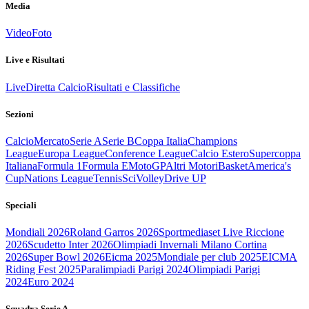
Media
Video
Foto
Live e Risultati
Live
Diretta Calcio
Risultati e Classifiche
Sezioni
Calcio
Mercato
Serie A
Serie B
Coppa Italia
Champions
League
Europa League
Conference League
Calcio Estero
Supercoppa
Italiana
Formula 1
Formula E
MotoGP
Altri Motori
Basket
America's
Cup
Nations League
Tennis
Sci
Volley
Drive UP
Speciali
Mondiali 2026
Roland Garros 2026
Sportmediaset Live Riccione
2026
Scudetto Inter 2026
Olimpiadi Invernali Milano Cortina
2026
Super Bowl 2026
Eicma 2025
Mondiale per club 2025
EICMA
Riding Fest 2025
Paralimpiadi Parigi 2024
Olimpiadi Parigi
2024
Euro 2024
Squadra Serie A