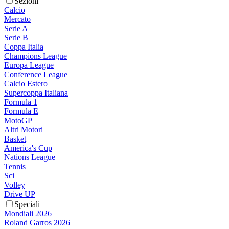
Sezioni
Calcio
Mercato
Serie A
Serie B
Coppa Italia
Champions League
Europa League
Conference League
Calcio Estero
Supercoppa Italiana
Formula 1
Formula E
MotoGP
Altri Motori
Basket
America's Cup
Nations League
Tennis
Sci
Volley
Drive UP
Speciali
Mondiali 2026
Roland Garros 2026