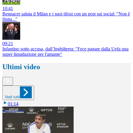
10:41
Bennacer saluta il Milan e i suoi tifosi con un post sui social: "Non è
finita..."
09:21
Infantino sotto accusa, dall’Inghilterra: "Fece pagare dalla Uefa una
super liquidazione per l'amante"
Ultimi video
Vedi tutti
01:14