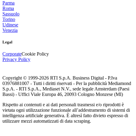
Parma
Roma
Sassuolo
Torino
Udinese
Venezia
Legal
Corporate
Cookie Policy
Privacy Policy
Copyright © 1999-
2026
RTI S.p.A. Business Digital - P.Iva
03976881007 - Tutti i diritti riservati - Per la pubblicità Mediamond
S.p.A. - RTI S.p.A., Mediaset N.V., sede legale Amsterdam (Paesi
Bassi) - Uffici Viale Europa 46, 20093 Cologno Monzese (MI)
Rispetto ai contenuti e ai dati personali trasmessi e/o riprodotti è
vietata ogni utilizzazione funzionale all’addestramento di sistemi di
intelligenza artificiale generativa. È altresì fatto divieto espresso di
utilizzare mezzi automatizzati di data scraping.