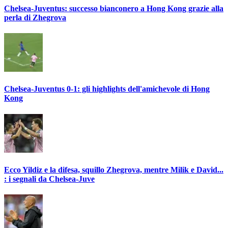
Chelsea-Juventus: successo bianconero a Hong Kong grazie alla
perla di Zhegrova
Chelsea-Juventus 0-1: gli highlights dell'amichevole di Hong
Kong
Ecco Yildiz e la difesa, squillo Zhegrova, mentre Milik e David...
: i segnali da Chelsea-Juve