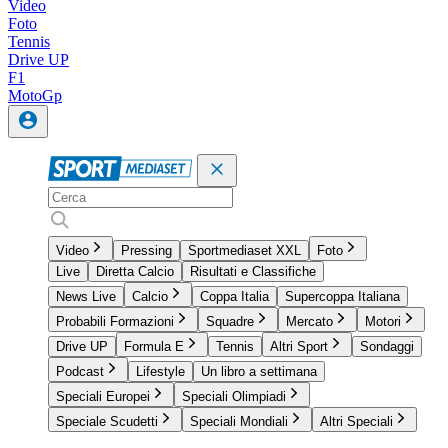
Video
Foto
Tennis
Drive UP
F1
MotoGp
Video
Pressing
Sportmediaset XXL
Foto
Live
Diretta Calcio
Risultati e Classifiche
News Live
Calcio
Coppa Italia
Supercoppa Italiana
Probabili Formazioni
Squadre
Mercato
Motori
Drive UP
Formula E
Tennis
Altri Sport
Sondaggi
Podcast
Lifestyle
Un libro a settimana
Speciali Europei
Speciali Olimpiadi
Speciale Scudetti
Speciali Mondiali
Altri Speciali