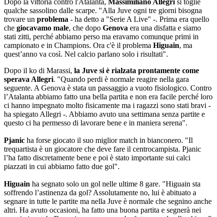
Dopo la vittoria contro l'Atalanta,
Massimiliano Allegri
si toglie
qualche sassolino dalle scarpe. "Alla Juve ogni tre giorni bisogna
trovare un
problema
- ha detto a "Serie A Live" -. Prima era quello
che
giocavamo male
, che dopo
Genova
era una disfatta e siamo
stati zitti, perché abbiamo perso ma eravamo comunque primi in
campionato e in Champions. Ora c'è il problema
Higuain
, ma
quest’anno va così. Nel calcio parlano solo i risultati".
Dopo il ko di Marassi,
la Juve si è rialzata prontamente come
sperava Allegri
. "Quando perdi è normale reagire nella gara
seguente. A Genova è stata un passaggio a vuoto fisiologico. Contro
l’Atalanta abbiamo fatto una bella partita e non era facile perché loro
ci hanno impegnato molto fisicamente ma i ragazzi sono stati bravi -
ha spiegato Allegri -. Abbiamo avuto una settimana senza partite e
questo ci ha permesso di lavorare bene e in maniera serena".
Pjanic
ha forse giocato il suo miglior match in bianconero. "Il
trequartista è un giocatore che deve fare il centrocampista. Pjanic
l’ha fatto discretamente bene e poi è stato importante sui calci
piazzati in cui abbiamo fatto due gol".
Higuain
ha segnato solo un gol nelle ultime 8 gare. "Higuain sta
soffrendo l’astinenza da gol? Assolutamente no, lui è abituato a
segnare in tutte le partite ma nella Juve è normale che segnino anche
altri. Ha avuto occasioni, ha fatto una buona partita e segnerà nei