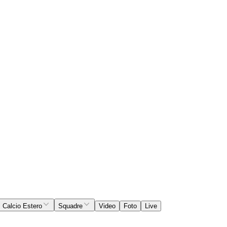
Calcio Estero
Squadre
Video
Foto
Live