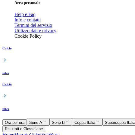
Area personale
Help e Faq
Info e contatti
Termini del servizio
Utilizzo dati e privacy
Cookie Policy
Calcio
inter
Calcio
inter
Ora per ora
Serie A
Serie B
Coppa Italia
Supercoppa Itali
Risultati e Classifiche
Home
Mercato
Video
Foto
Rosa