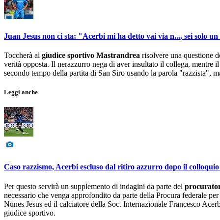
Juan Jesus non ci sta: "Acerbi mi ha detto vai via n..., sei solo un 
Toccherà al
giudice sportivo
Mastrandrea
risolvere una questione de
verità opposta. Il nerazzurro nega di aver insultato il collega, mentre i
secondo tempo della partita di San Siro usando la parola "razzista", m
Leggi anche
Caso razzismo, Acerbi escluso dal ritiro azzurro dopo il colloquio 
Per questo servirà un supplemento di indagini da parte del
procurator
necessario che venga approfondito da parte della Procura federale per ri
Nunes Jesus ed il calciatore della Soc. Internazionale Francesco Acerbi 
giudice sportivo.