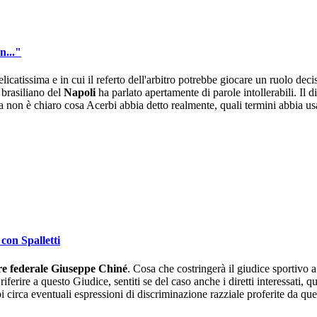
n..."
licatissima e in cui il referto dell'arbitro potrebbe giocare un ruolo dec
l brasiliano del
Napoli
ha parlato apertamente di parole intollerabili. Il d
a non è chiaro cosa Acerbi abbia detto realmente, quali termini abbia us
con Spalletti
e federale Giuseppe Chiné
. Cosa che costringerà il giudice sportivo a 
ferire a questo Giudice, sentiti se del caso anche i diretti interessati, 
circa eventuali espressioni di discriminazione razziale proferite da ques