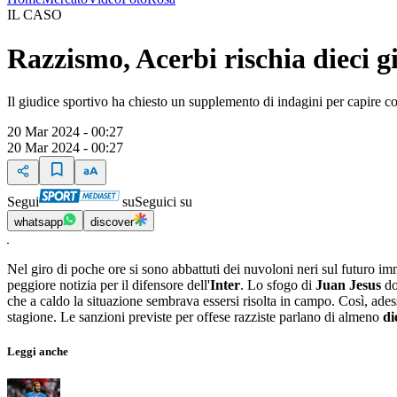
IL CASO
Razzismo, Acerbi rischia dieci g
Il giudice sportivo ha chiesto un supplemento di indagini per capire cos
20 Mar 2024 - 00:27
20 Mar 2024 - 00:27
Segui
su
Seguici su
whatsapp
discover
Nel giro di poche ore si sono abbattuti dei nuvoloni neri sul futuro i
peggiore notizia per il difensore dell'
Inter
. Lo sfogo di
Juan Jesus
do
che a caldo la situazione sembrava essersi risolta in campo. Così, ades
stagione. Le sanzioni previste per offese razziste parlano di almeno
di
Leggi anche