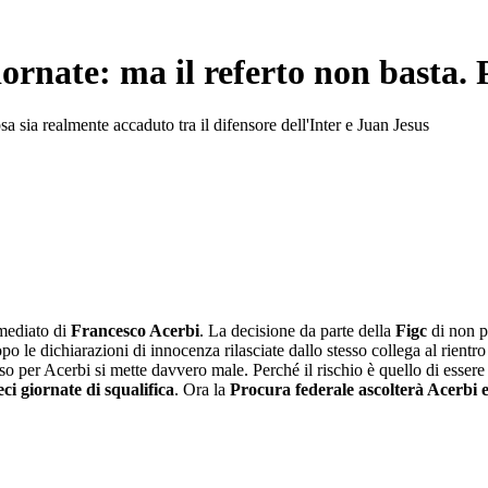
iornate: ma il referto non basta.
a sia realmente accaduto tra il difensore dell'Inter e Juan Jesus
mmediato di
Francesco Acerbi
. La decisione da parte della
Figc
di non p
po le dichiarazioni di innocenza rilasciate dallo stesso collega al rientr
so per Acerbi si mette davvero male. Perché il rischio è quello di essere 
eci giornate di squalifica
. Ora la
Procura federale ascolterà Acerbi 