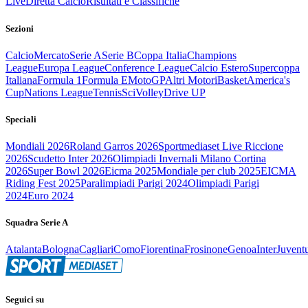
Live
Diretta Calcio
Risultati e Classifiche
Sezioni
Calcio
Mercato
Serie A
Serie B
Coppa Italia
Champions
League
Europa League
Conference League
Calcio Estero
Supercoppa
Italiana
Formula 1
Formula E
MotoGP
Altri Motori
Basket
America's
Cup
Nations League
Tennis
Sci
Volley
Drive UP
Speciali
Mondiali 2026
Roland Garros 2026
Sportmediaset Live Riccione
2026
Scudetto Inter 2026
Olimpiadi Invernali Milano Cortina
2026
Super Bowl 2026
Eicma 2025
Mondiale per club 2025
EICMA
Riding Fest 2025
Paralimpiadi Parigi 2024
Olimpiadi Parigi
2024
Euro 2024
Squadra Serie A
Atalanta
Bologna
Cagliari
Como
Fiorentina
Frosinone
Genoa
Inter
Juvent
Seguici su