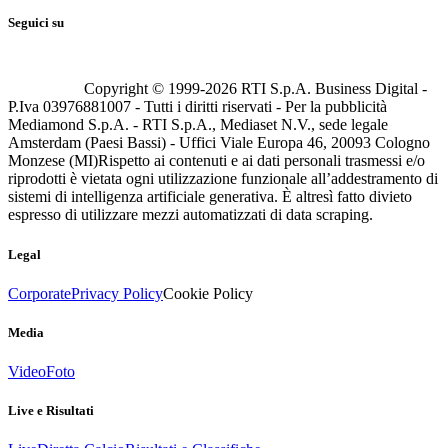
Seguici su
Copyright © 1999-
2026
RTI S.p.A. Business Digital -
P.Iva 03976881007 - Tutti i diritti riservati - Per la pubblicità
Mediamond S.p.A. - RTI S.p.A., Mediaset N.V., sede legale
Amsterdam (Paesi Bassi) - Uffici Viale Europa 46, 20093 Cologno
Monzese (MI)
Rispetto ai contenuti e ai dati personali trasmessi e/o
riprodotti è vietata ogni utilizzazione funzionale all’addestramento di
sistemi di intelligenza artificiale generativa. È altresì fatto divieto
espresso di utilizzare mezzi automatizzati di data scraping.
Legal
Corporate
Privacy Policy
Cookie Policy
Media
Video
Foto
Live e Risultati