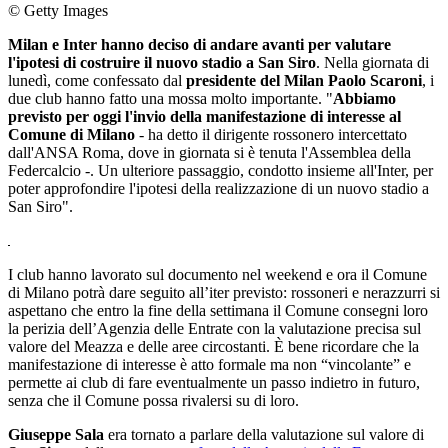
© Getty Images
Milan e Inter hanno deciso di andare avanti per valutare
l'ipotesi di costruire il nuovo stadio a San Siro
. Nella giornata di
lunedì, come confessato dal
presidente del Milan Paolo Scaroni
, i
due club hanno fatto una mossa molto importante. "
Abbiamo
previsto per oggi l'invio della manifestazione di interesse al
Comune di Milano
- ha detto il dirigente rossonero intercettato
dall'ANSA Roma, dove in giornata si è tenuta l'Assemblea della
Federcalcio -. Un ulteriore passaggio, condotto insieme all'Inter, per
poter approfondire l'ipotesi della realizzazione di un nuovo stadio a
San Siro".
I club hanno lavorato sul documento nel weekend e ora il Comune
di Milano potrà dare seguito all’iter previsto: rossoneri e nerazzurri si
aspettano che entro la fine della settimana il Comune consegni loro
la perizia dell’Agenzia delle Entrate con la valutazione precisa sul
valore del Meazza e delle aree circostanti. È bene ricordare che la
manifestazione di interesse è atto formale ma non “vincolante” e
permette ai club di fare eventualmente un passo indietro in futuro,
senza che il Comune possa rivalersi su di loro.
Giuseppe Sala
era tornato a parlare della valutazione sul valore di