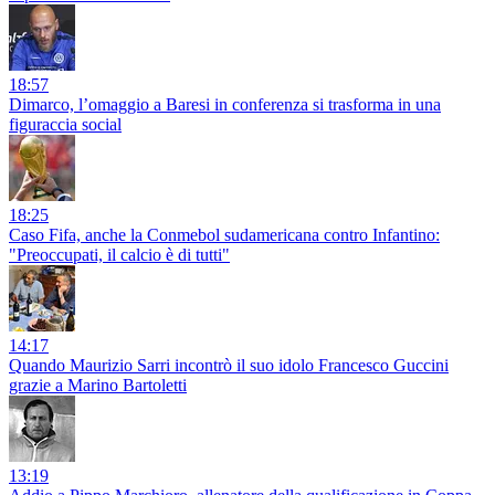
18:57
Dimarco, l’omaggio a Baresi in conferenza si trasforma in una
figuraccia social
18:25
Caso Fifa, anche la Conmebol sudamericana contro Infantino:
"Preoccupati, il calcio è di tutti"
14:17
Quando Maurizio Sarri incontrò il suo idolo Francesco Guccini
grazie a Marino Bartoletti
13:19