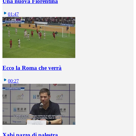
Una nuova Fiorentina
01:47
Ecco la Roma che verrà
00:27
Xabi pazzo di palestra