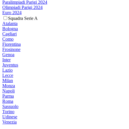
Paralimpiadi Parigi 2024
Olimpiadi Parigi 2024
Euro 2024
Squadra Serie A
Atalanta
Bologna
Cagliari
Como
Fiorentina
Frosinone
Genoa
Inter
Juventus
Lazio
Lecce
Milan
Monza
Napoli
Parma
Roma
Sassuolo
Torino
Udinese
Venezia