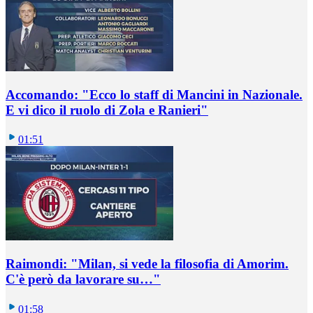
Accomando: "Ecco lo staff di Mancini in Nazionale.
E vi dico il ruolo di Zola e Ranieri"
01:51
Raimondi: "Milan, si vede la filosofia di Amorim.
C'è però da lavorare su…"
01:58