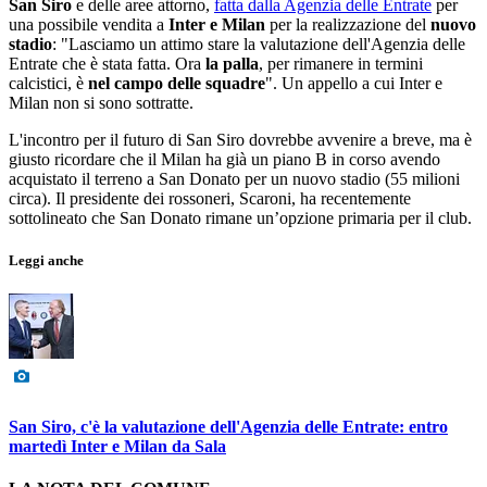
San Siro
e delle aree attorno,
fatta dalla Agenzia delle Entrate
per
una possibile vendita a
Inter e Milan
per la realizzazione del
nuovo
stadio
: "Lasciamo un attimo stare la valutazione dell'Agenzia delle
Entrate che è stata fatta. Ora
la palla
, per rimanere in termini
calcistici, è
nel campo delle squadre
". Un appello a cui Inter e
Milan non si sono sottratte.
L'incontro per il futuro di San Siro dovrebbe avvenire a breve, ma è
giusto ricordare che il Milan ha già un piano B in corso avendo
acquistato il terreno a San Donato per un nuovo stadio (55 milioni
circa). Il presidente dei rossoneri, Scaroni, ha recentemente
sottolineato che San Donato rimane un’opzione primaria per il club.
Leggi anche
San Siro, c'è la valutazione dell'Agenzia delle Entrate: entro
martedì Inter e Milan da Sala