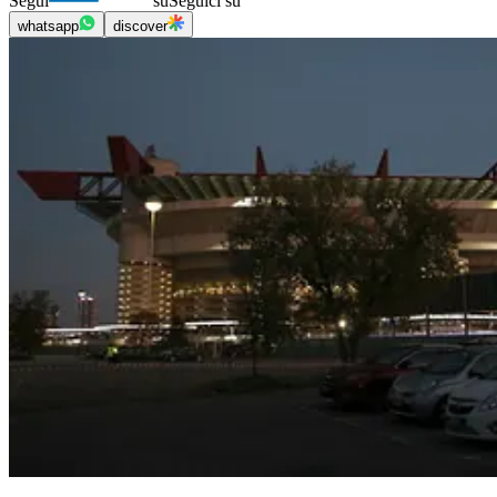
Segui
su
Seguici su
whatsapp
discover