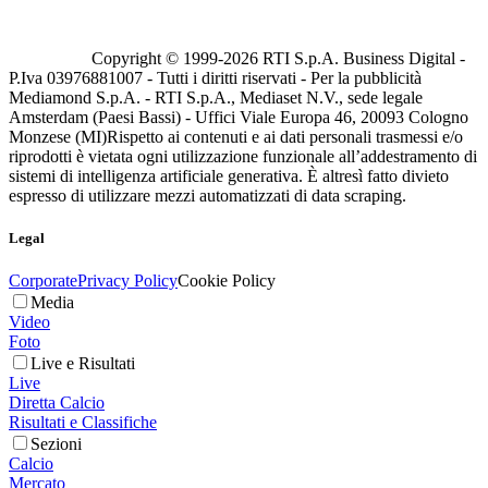
Copyright © 1999-
2026
RTI S.p.A. Business Digital -
P.Iva 03976881007 - Tutti i diritti riservati - Per la pubblicità
Mediamond S.p.A. - RTI S.p.A., Mediaset N.V., sede legale
Amsterdam (Paesi Bassi) - Uffici Viale Europa 46, 20093 Cologno
Monzese (MI)
Rispetto ai contenuti e ai dati personali trasmessi e/o
riprodotti è vietata ogni utilizzazione funzionale all’addestramento di
sistemi di intelligenza artificiale generativa. È altresì fatto divieto
espresso di utilizzare mezzi automatizzati di data scraping.
Legal
Corporate
Privacy Policy
Cookie Policy
Media
Video
Foto
Live e Risultati
Live
Diretta Calcio
Risultati e Classifiche
Sezioni
Calcio
Mercato