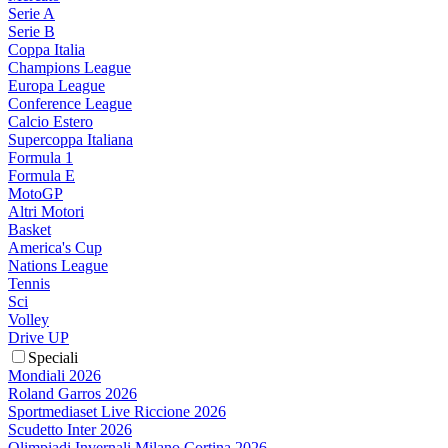
Serie A
Serie B
Coppa Italia
Champions League
Europa League
Conference League
Calcio Estero
Supercoppa Italiana
Formula 1
Formula E
MotoGP
Altri Motori
Basket
America's Cup
Nations League
Tennis
Sci
Volley
Drive UP
Speciali
Mondiali 2026
Roland Garros 2026
Sportmediaset Live Riccione 2026
Scudetto Inter 2026
Olimpiadi Invernali Milano Cortina 2026