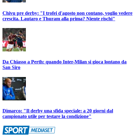
Chivu pre derby: "I trofei d'agosto non contano, voglio vedere
crescita. Lautaro e Thuram alla prima? Niente rischi"
Da Chiasso a Perth: quando Inter-Milan si gioca lontano da
San Siro
Dimarco: "Il derby una sfida speciale: a 20 giorni dal
campionato utile per testare la condizione"