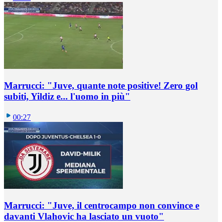
Marrucci: "Juve, quante note positive! Zero gol
subiti, Yildiz e... l'uomo in più"
00:27
Marrucci: "Juve, il centrocampo non convince e
davanti Vlahovic ha lasciato un vuoto"