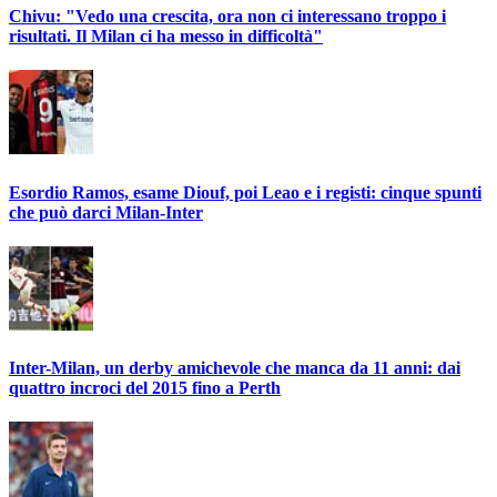
Chivu: "Vedo una crescita, ora non ci interessano troppo i
risultati. Il Milan ci ha messo in difficoltà"
Esordio Ramos, esame Diouf, poi Leao e i registi: cinque spunti
che può darci Milan-Inter
Inter-Milan, un derby amichevole che manca da 11 anni: dai
quattro incroci del 2015 fino a Perth