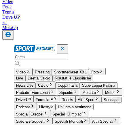
Video
Foto
Tennis
Drive UP
F1
MotoGp
Video
Pressing
Sportmediaset XXL
Foto
Live
Diretta Calcio
Risultati e Classifiche
News Live
Calcio
Coppa Italia
Supercoppa Italiana
Probabili Formazioni
Squadre
Mercato
Motori
Drive UP
Formula E
Tennis
Altri Sport
Sondaggi
Podcast
Lifestyle
Un libro a settimana
Speciali Europei
Speciali Olimpiadi
Speciale Scudetti
Speciali Mondiali
Altri Speciali