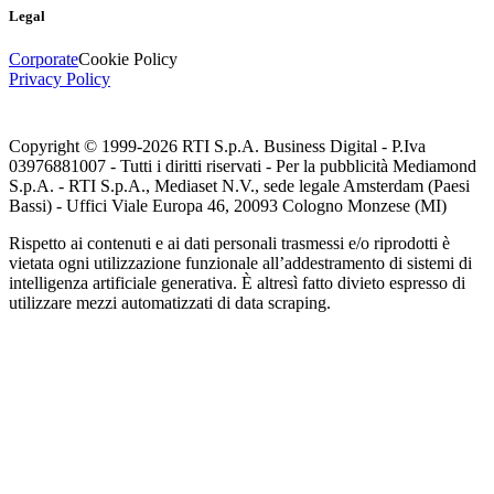
Legal
Corporate
Cookie Policy
Privacy Policy
Copyright © 1999-
2026
RTI S.p.A. Business Digital - P.Iva
03976881007 - Tutti i diritti riservati - Per la pubblicità Mediamond
S.p.A. - RTI S.p.A., Mediaset N.V., sede legale Amsterdam (Paesi
Bassi) - Uffici Viale Europa 46, 20093 Cologno Monzese (MI)
Rispetto ai contenuti e ai dati personali trasmessi e/o riprodotti è
vietata ogni utilizzazione funzionale all’addestramento di sistemi di
intelligenza artificiale generativa. È altresì fatto divieto espresso di
utilizzare mezzi automatizzati di data scraping.