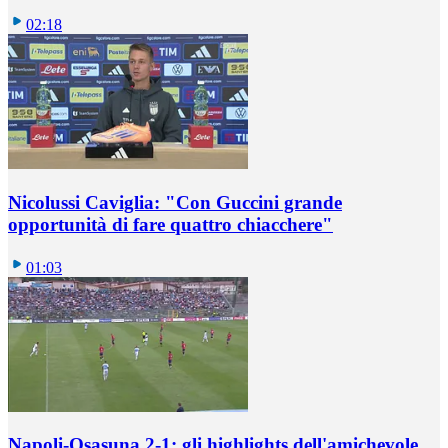
02:18
Nicolussi Caviglia: "Con Guccini grande
opportunità di fare quattro chiacchere"
01:03
Napoli-Osasuna 2-1: gli highlights dell'amichevole