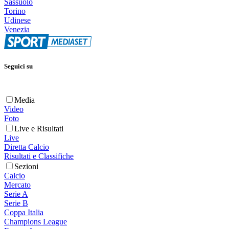
Sassuolo
Torino
Udinese
Venezia
Seguici su
Media
Video
Foto
Live e Risultati
Live
Diretta Calcio
Risultati e Classifiche
Sezioni
Calcio
Mercato
Serie A
Serie B
Coppa Italia
Champions League