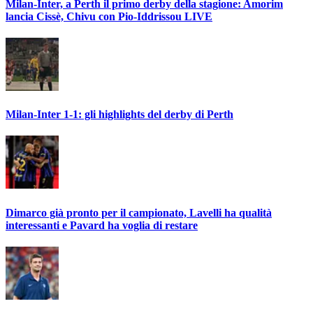
Milan-Inter, a Perth il primo derby della stagione: Amorim
lancia Cissè, Chivu con Pio-Iddrissou LIVE
Milan-Inter 1-1: gli highlights del derby di Perth
Dimarco già pronto per il campionato, Lavelli ha qualità
interessanti e Pavard ha voglia di restare