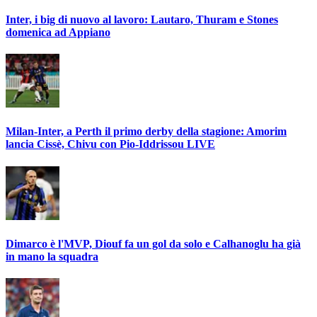
Inter, i big di nuovo al lavoro: Lautaro, Thuram e Stones
domenica ad Appiano
Milan-Inter, a Perth il primo derby della stagione: Amorim
lancia Cissè, Chivu con Pio-Iddrissou LIVE
Dimarco è l'MVP, Diouf fa un gol da solo e Calhanoglu ha già
in mano la squadra