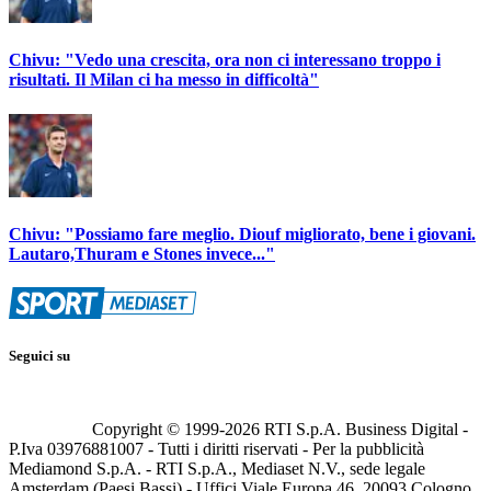
Chivu: "Vedo una crescita, ora non ci interessano troppo i
risultati. Il Milan ci ha messo in difficoltà"
Chivu: "Possiamo fare meglio. Diouf migliorato, bene i giovani.
Lautaro,Thuram e Stones invece..."
Seguici su
Copyright © 1999-
2026
RTI S.p.A. Business Digital -
P.Iva 03976881007 - Tutti i diritti riservati - Per la pubblicità
Mediamond S.p.A. - RTI S.p.A., Mediaset N.V., sede legale
Amsterdam (Paesi Bassi) - Uffici Viale Europa 46, 20093 Cologno