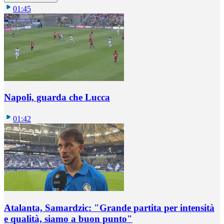
01:45
Napoli, guarda che Lucca
01:42
Atalanta, Samardzic: "Grande partita per intensità
e qualità, siamo a buon punto"