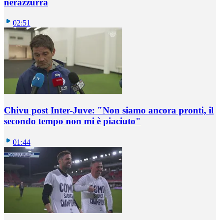
nerazzurra
02:51
Chivu post Inter-Juve: "Non siamo ancora pronti, il
secondo tempo non mi è piaciuto"
01:44