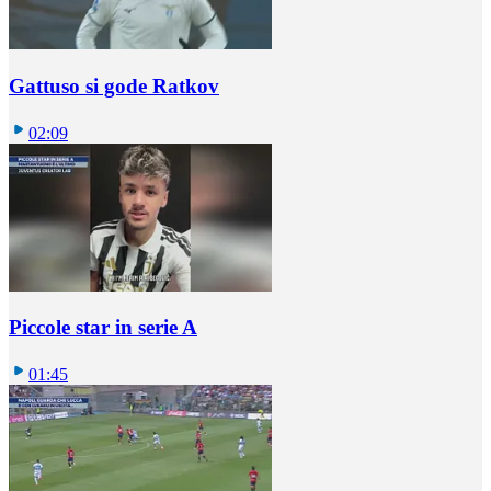
Gattuso si gode Ratkov
02:09
Piccole star in serie A
01:45