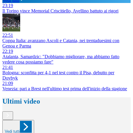
Vedi tutti
23:19
Il Torino vince Memorial Criscitiello, Avellino battuto ai rigori
22:51
Coppa Italia: avanzano Ascoli e Catania, nei trentaduesimi con
Genoa e Parma
22:19
Atalanta, Samardzic: "Dobbiamo migliorare, ma abbiamo fatto
vedere cosa possiamo fare"
21:41
Bologna: sconfitta per 4-1 nel test contro il Pisa, debutto per
Dovbyk
21:09
Venezia: pari a Brest nell'ultimo test prima dell'inizio della stagione
Ultimi video
Vedi tutti