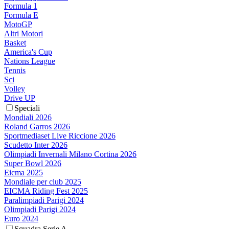
Formula 1
Formula E
MotoGP
Altri Motori
Basket
America's Cup
Nations League
Tennis
Sci
Volley
Drive UP
Speciali
Mondiali 2026
Roland Garros 2026
Sportmediaset Live Riccione 2026
Scudetto Inter 2026
Olimpiadi Invernali Milano Cortina 2026
Super Bowl 2026
Eicma 2025
Mondiale per club 2025
EICMA Riding Fest 2025
Paralimpiadi Parigi 2024
Olimpiadi Parigi 2024
Euro 2024
Squadra Serie A