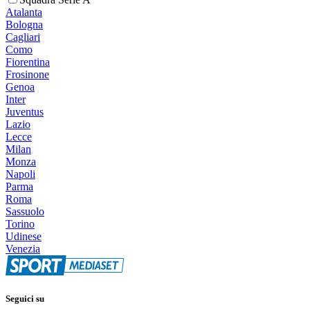
Atalanta
Bologna
Cagliari
Como
Fiorentina
Frosinone
Genoa
Inter
Juventus
Lazio
Lecce
Milan
Monza
Napoli
Parma
Roma
Sassuolo
Torino
Udinese
Venezia
Seguici su