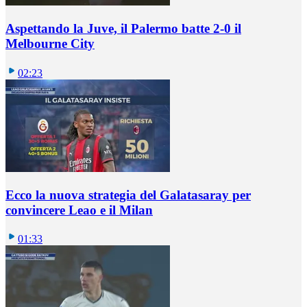
Aspettando la Juve, il Palermo batte 2-0 il
Melbourne City
02:23
Ecco la nuova strategia del Galatasaray per
convincere Leao e il Milan
01:33