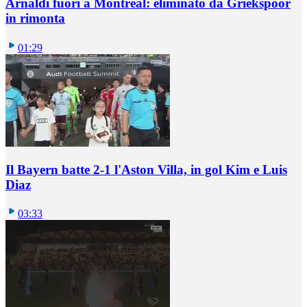
Arnaldi fuori a Montreal: eliminato da Griekspoor
in rimonta
01:29
Il Bayern batte 2-1 l'Aston Villa, in gol Kim e Luis
Diaz
03:33