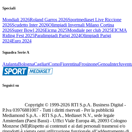
Speciali
Mondiali 2026
Roland Garros 2026
Sportmediaset Live Riccione
2026
Scudetto Inter 2026
Olimpiadi Invernali Milano Cortina
2026
Super Bowl 2026
Eicma 2025
Mondiale per club 2025
EICMA
Riding Fest 2025
Paralimpiadi Parigi 2024
Olimpiadi Parigi
2024
Euro 2024
Squadra Serie A
Atalanta
Bologna
Cagliari
Como
Fiorentina
Frosinone
Genoa
Inter
Juvent
Seguici su
Copyright © 1999-
2026
RTI S.p.A. Business Digital -
P.Iva 03976881007 - Tutti i diritti riservati - Per la pubblicità
Mediamond S.p.A. - RTI S.p.A., Mediaset N.V., sede legale
Amsterdam (Paesi Bassi) - Uffici Viale Europa 46, 20093 Cologno
Monzese (MI)
Rispetto ai contenuti e ai dati personali trasmessi e/o
riprodotti è vietata ogni utilizzazione funzionale all’addestramento di