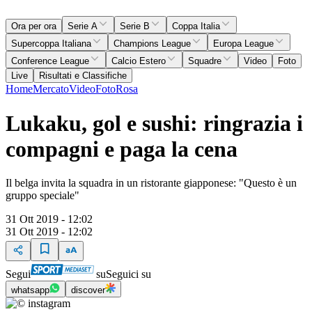
Ora per ora
Serie A
Serie B
Coppa Italia
Supercoppa Italiana
Champions League
Europa League
Conference League
Calcio Estero
Squadre
Video
Foto
Live
Risultati e Classifiche
Home
Mercato
Video
Foto
Rosa
Lukaku, gol e sushi: ringrazia i
compagni e paga la cena
Il belga invita la squadra in un ristorante giapponese: "Questo è un
gruppo speciale"
31 Ott 2019 - 12:02
31 Ott 2019 - 12:02
Segui
su
Seguici su
whatsapp
discover