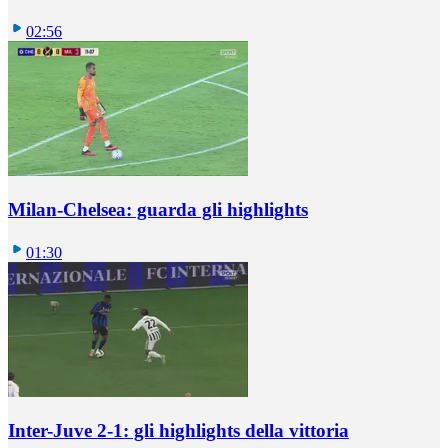
02:56
Milan-Chelsea: guarda gli highlights
01:30
Inter-Juve 2-1: gli highlights della vittoria