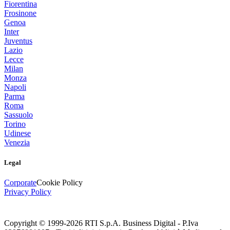
Fiorentina
Frosinone
Genoa
Inter
Juventus
Lazio
Lecce
Milan
Monza
Napoli
Parma
Roma
Sassuolo
Torino
Udinese
Venezia
Legal
Corporate
Cookie Policy
Privacy Policy
Copyright © 1999-
2026
RTI S.p.A. Business Digital - P.Iva