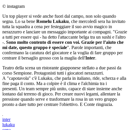
© instagram
Un top player si vede anche fuori dal campo, non solo quando
segna. Lo sa bene
Romelu Lukaku
, che mercoledì sera ha invitato
tutta la squadra a cena per festeggiare il suo avvio magico in
nerazzurro e lanciare un messaggio importante ai compagni. "Grazie
a tutti per essere qui - ha detto l'attaccante belga tra un sushi e l'altro
-.
Sono molto contento di essere con voi. Grazie per l’aiuto che
mi date, questo gruppo è speciale
". Parole importanti, che
confermano la caratura del giocatore e la voglia di fare gruppo per
centrare il bersaglio grosso con la maglia dell'
Inter
.
Teatro della scena un ristorante giapponese stellato a due passi da
corso Sempione. Protagonisti tutti i giocatori nerazzurri.
A "capotavola" c'è Lukaku, che parla in italiano, ride, scherza e alla
fine paga il conto. Ma a colpire è il clima e l'alchimia tra i
presenti. Un team sempre più unito, capace di stare insieme anche
lontano dal terreno di gioco. Per creare nuovi legami, allentare la
pressione quando serve e trasformare la rosa in un vero gruppo
pronto a dare tutto per centrare l'obiettivo. E Conte ringrazia.
inter
lukaku
cena