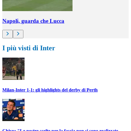
Napoli, guarda che Lucca
I più visti di Inter
Milan-Inter 1-1: gli highlights del derby di Perth
Chivu: "Le nostre scelte per la fascia non si sono realizzate.