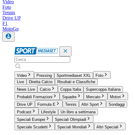
Video
Foto
Tennis
Drive UP
F1
MotoGp
Video
Pressing
Sportmediaset XXL
Foto
Live
Diretta Calcio
Risultati e Classifiche
News Live
Calcio
Coppa Italia
Supercoppa Italiana
Probabili Formazioni
Squadre
Mercato
Motori
Drive UP
Formula E
Tennis
Altri Sport
Sondaggi
Podcast
Lifestyle
Un libro a settimana
Speciali Europei
Speciali Olimpiadi
Speciale Scudetti
Speciali Mondiali
Altri Speciali