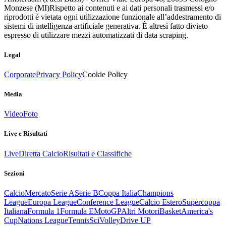
Monzese (MI)
Rispetto ai contenuti e ai dati personali trasmessi e/o
riprodotti è vietata ogni utilizzazione funzionale all’addestramento di
sistemi di intelligenza artificiale generativa. È altresì fatto divieto
espresso di utilizzare mezzi automatizzati di data scraping.
Legal
Corporate
Privacy Policy
Cookie Policy
Media
Video
Foto
Live e Risultati
Live
Diretta Calcio
Risultati e Classifiche
Sezioni
Calcio
Mercato
Serie A
Serie B
Coppa Italia
Champions
League
Europa League
Conference League
Calcio Estero
Supercoppa
Italiana
Formula 1
Formula E
MotoGP
Altri Motori
Basket
America's
Cup
Nations League
Tennis
Sci
Volley
Drive UP