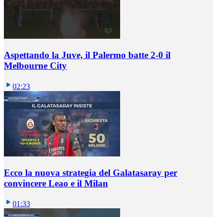
Aspettando la Juve, il Palermo batte 2-0 il
Melbourne City
02:23
Ecco la nuova strategia del Galatasaray per
convincere Leao e il Milan
01:33