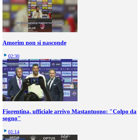
Amorim non si nasconde
02:30
Fiorentina, ufficiale arrivo Mastantuono: "Colpo da
sogno"
01:14