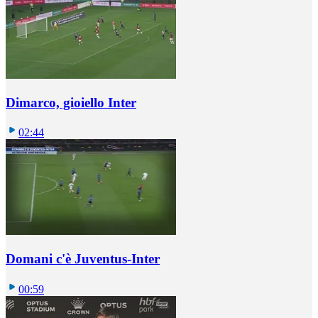
Dimarco, gioiello Inter
02:44
Domani c'è Juventus-Inter
00:59