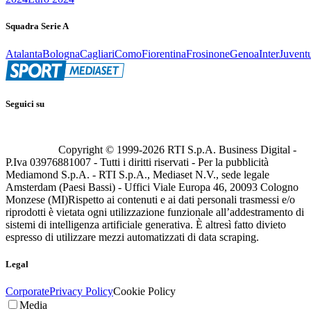
Squadra Serie A
Atalanta
Bologna
Cagliari
Como
Fiorentina
Frosinone
Genoa
Inter
Juvent
Seguici su
Copyright © 1999-
2026
RTI S.p.A. Business Digital -
P.Iva 03976881007 - Tutti i diritti riservati - Per la pubblicità
Mediamond S.p.A. - RTI S.p.A., Mediaset N.V., sede legale
Amsterdam (Paesi Bassi) - Uffici Viale Europa 46, 20093 Cologno
Monzese (MI)
Rispetto ai contenuti e ai dati personali trasmessi e/o
riprodotti è vietata ogni utilizzazione funzionale all’addestramento di
sistemi di intelligenza artificiale generativa. È altresì fatto divieto
espresso di utilizzare mezzi automatizzati di data scraping.
Legal
Corporate
Privacy Policy
Cookie Policy
Media