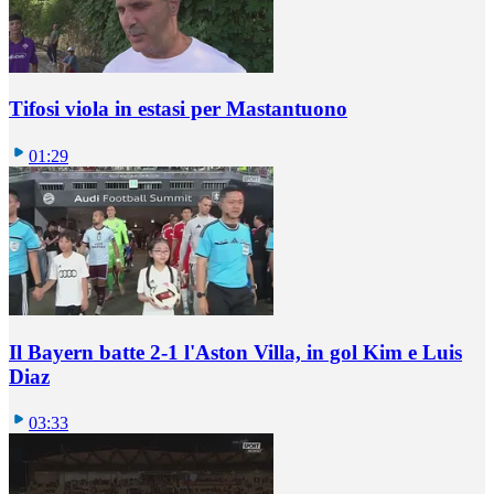
Tifosi viola in estasi per Mastantuono
01:29
Il Bayern batte 2-1 l'Aston Villa, in gol Kim e Luis
Diaz
03:33