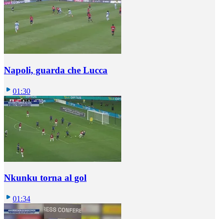
Napoli, guarda che Lucca
01:30
Nkunku torna al gol
01:34