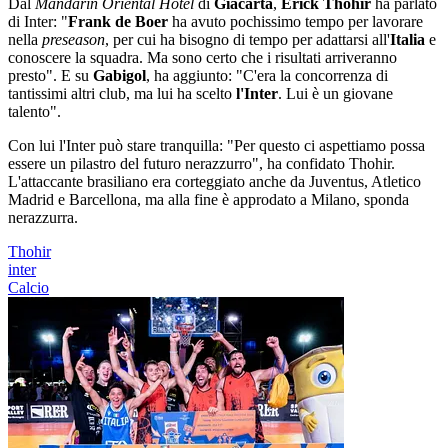
Dal
Mandarin Oriental Hotel
di
Giacarta
,
Erick Thohir
ha parlato
di Inter: "
Frank de Boer
ha avuto pochissimo tempo per lavorare
nella
preseason
, per cui ha bisogno di tempo per adattarsi all'
Italia
e
conoscere la squadra. Ma sono certo che i risultati arriveranno
presto". E su
Gabigol
, ha aggiunto: "C'era la concorrenza di
tantissimi altri club, ma lui ha scelto
l'Inter
. Lui è un giovane
talento".
Con lui l'Inter può stare tranquilla: "Per questo ci aspettiamo possa
essere un pilastro del futuro nerazzurro", ha confidato Thohir.
L'attaccante brasiliano era corteggiato anche da Juventus, Atletico
Madrid e Barcellona, ma alla fine è approdato a Milano, sponda
nerazzurra.
Thohir
inter
Calcio