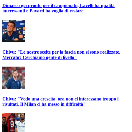
Dimarco già pronto per il campionato, Lavelli ha qualità
interessanti e Pavard ha voglia di restare
Chivu: "Le nostre scelte per la fascia non si sono realizzate.
Mercato? Cerchiamo gente di livello"
Chivu: "Vedo una crescita, ora non ci interessano troppo i
risultati. Il Milan ci ha messo in difficoltà"