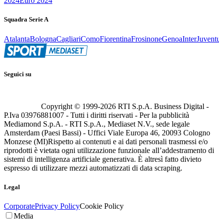
2024
Euro 2024
Squadra Serie A
Atalanta
Bologna
Cagliari
Como
Fiorentina
Frosinone
Genoa
Inter
Juvent
Seguici su
Copyright © 1999-
2026
RTI S.p.A. Business Digital -
P.Iva 03976881007 - Tutti i diritti riservati - Per la pubblicità
Mediamond S.p.A. - RTI S.p.A., Mediaset N.V., sede legale
Amsterdam (Paesi Bassi) - Uffici Viale Europa 46, 20093 Cologno
Monzese (MI)
Rispetto ai contenuti e ai dati personali trasmessi e/o
riprodotti è vietata ogni utilizzazione funzionale all’addestramento di
sistemi di intelligenza artificiale generativa. È altresì fatto divieto
espresso di utilizzare mezzi automatizzati di data scraping.
Legal
Corporate
Privacy Policy
Cookie Policy
Media