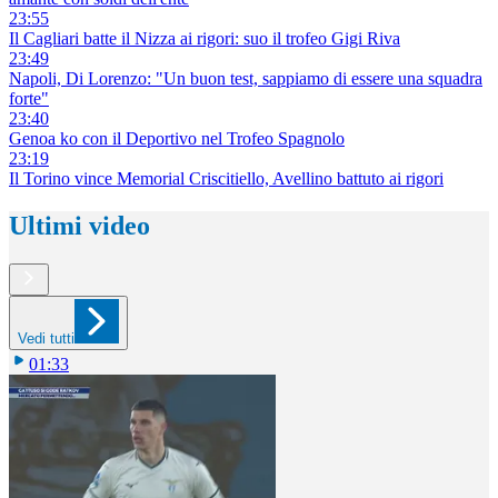
23:55
Il Cagliari batte il Nizza ai rigori: suo il trofeo Gigi Riva
23:49
Napoli, Di Lorenzo: "Un buon test, sappiamo di essere una squadra
forte"
23:40
Genoa ko con il Deportivo nel Trofeo Spagnolo
23:19
Il Torino vince Memorial Criscitiello, Avellino battuto ai rigori
Ultimi video
Vedi tutti
01:33