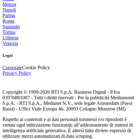
Monza
Napoli
Parma
Roma
Sassuolo
Torino
Udinese
Venezia
Legal
Corporate
Cookie Policy
Privacy Policy
Copyright © 1999-
2026
RTI S.p.A. Business Digital - P.Iva
03976881007 - Tutti i diritti riservati - Per la pubblicità Mediamond
S.p.A. - RTI S.p.A., Mediaset N.V., sede legale Amsterdam (Paesi
Bassi) - Uffici Viale Europa 46, 20093 Cologno Monzese (MI)
Rispetto ai contenuti e ai dati personali trasmessi e/o riprodotti è
vietata ogni utilizzazione funzionale all’addestramento di sistemi di
intelligenza artificiale generativa. È altresì fatto divieto espresso di
utilizzare mezzi automatizzati di data scraping.