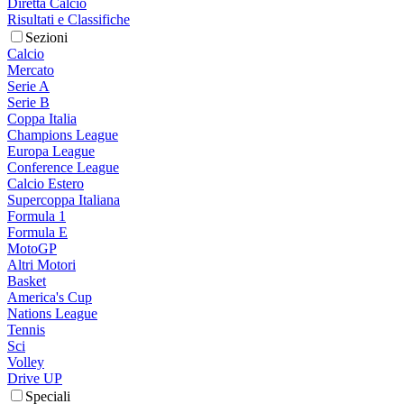
Diretta Calcio
Risultati e Classifiche
Sezioni
Calcio
Mercato
Serie A
Serie B
Coppa Italia
Champions League
Europa League
Conference League
Calcio Estero
Supercoppa Italiana
Formula 1
Formula E
MotoGP
Altri Motori
Basket
America's Cup
Nations League
Tennis
Sci
Volley
Drive UP
Speciali