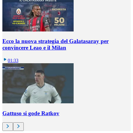
Ecco la nuova strategia del Galatasaray per
convincere Leao e il Milan
01:33
Gattuso si gode Ratkov