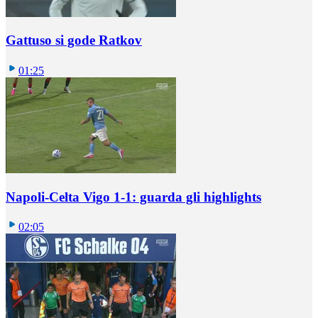
Gattuso si gode Ratkov
01:25
Napoli-Celta Vigo 1-1: guarda gli highlights
02:05