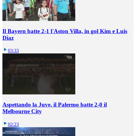
Il Bayern batte 2-1 l'Aston Villa, in gol Kim e Luis
Diaz
03:33
Aspettando la Juve, il Palermo batte 2-0 il
Melbourne City
02:23