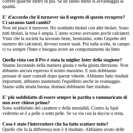
correre qualche metro di più. Se ne fanno meno si avvantaggia la
qualità.
E' d'accordo che il turnover sia il segreto di questo recupero?
Ci saranno tanti cambi?
Non mi piace il turnover. Ho sostituito titolari con altri titolari. Sono
tutti titolari, la rosa è ampia. L'anno scorso avevamo pochi calciatori.
Visto che la società ha lavorato bene, benissimo, sotto l'aspetto del
numero dei calciatori, devono essere usati. Poi sulla scelta, in campo
ci va sempre l'Inter e bisogna avere un comportamento da Inter.
Quella vista con il Psv è stata la miglior Inter della stagione?
Stiamo lavorando nella maniera giusta e nella giusta direzione. Non
abbiamo ancora espresso il nostro massimo. E non dobbiamo
pensare di stare comodi dopo queste vittorie. Abbiamo fatto risultati
importanti, abbiamo mantenuto l'equilibrio anche in svantaggio.
Siamo sulla strada buona, domani dobbiamo fare risultato.
E' più soddisfatto di essere sempre in partita o rammaricato di
non aver chiuso prima?
Sono soddisfatto del carattere e della mentalità. Contro la Spal
vedremo se è a pelle o sotto pelle. Se va via con la doccia o resta.
Cosa è stato l'interruttore che ha fatto scattare tutto?
Quello che fa la differenza non è il risultato. Abbiamo avuto delle