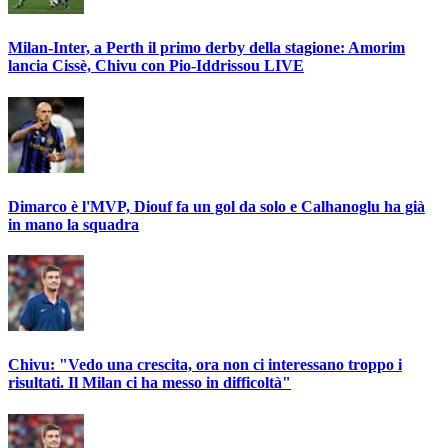
Milan-Inter, a Perth il primo derby della stagione: Amorim
lancia Cissè, Chivu con Pio-Iddrissou LIVE
Dimarco è l'MVP, Diouf fa un gol da solo e Calhanoglu ha già
in mano la squadra
Chivu: "Vedo una crescita, ora non ci interessano troppo i
risultati. Il Milan ci ha messo in difficoltà"