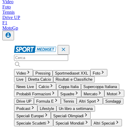
Video
Foto
Tennis
Drive UP
F1
MotoGp
Video
Pressing
Sportmediaset XXL
Foto
Live
Diretta Calcio
Risultati e Classifiche
News Live
Calcio
Coppa Italia
Supercoppa Italiana
Probabili Formazioni
Squadre
Mercato
Motori
Drive UP
Formula E
Tennis
Altri Sport
Sondaggi
Podcast
Lifestyle
Un libro a settimana
Speciali Europei
Speciali Olimpiadi
Speciale Scudetti
Speciali Mondiali
Altri Speciali