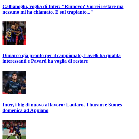
Calhanoglu, voglia di Inter: "Rinnovo? Vorrei restare ma
nessuno mi ha chiamato. E sul trapianto..."
Dimarco già pronto per il campionato, Lavelli ha qualità
interessanti e Pavard ha voglia di restare
Inter, i big di nuovo al lavoro: Lautaro, Thuram e Stones
domenica ad Appiano