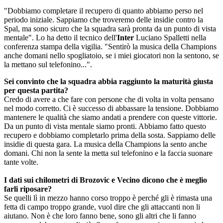
"Dobbiamo completare il recupero di quanto abbiamo perso nel
periodo iniziale. Sappiamo che troveremo delle insidie contro la
Spal, ma sono sicuro che la squadra sarà pronta da un punto di vista
mentale". Lo ha detto il tecnico dell'
Inter
Luciano Spalletti nella
conferenza stampa della vigilia. "Sentirò la musica della Champions
anche domani nello spogliatoio, se i miei giocatori non la sentono, se
la mettano sul telefonino...".
Sei convinto che la squadra abbia raggiunto la maturità giusta
per questa partita?
Credo di avere a che fare con persone che di volta in volta pensano
nel modo corretto. Ci è successo di abbassare la tensione. Dobbiamo
mantenere le qualità che siamo andati a prendere con queste vittorie.
Da un punto di vista mentale siamo pronti. Abbiamo fatto questo
recupero e dobbiamo completarlo prima della sosta. Sappiamo delle
insidie di questa gara. La musica della Champions la sento anche
domani. Chi non la sente la metta sul telefonino e la faccia suonare
tante volte.
I dati sui chilometri di Brozovic e Vecino dicono che è meglio
farli riposare?
Se quelli lì in mezzo hanno corso troppo è perché gli è rimasta una
fetta di campo troppo grande, vuol dire che gli attaccanti non li
aiutano. Non è che loro fanno bene, sono gli altri che li fanno