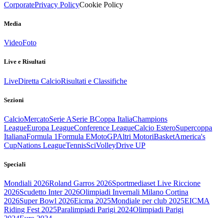
Corporate
Privacy Policy
Cookie Policy
Media
Video
Foto
Live e Risultati
Live
Diretta Calcio
Risultati e Classifiche
Sezioni
Calcio
Mercato
Serie A
Serie B
Coppa Italia
Champions
League
Europa League
Conference League
Calcio Estero
Supercoppa
Italiana
Formula 1
Formula E
MotoGP
Altri Motori
Basket
America's
Cup
Nations League
Tennis
Sci
Volley
Drive UP
Speciali
Mondiali 2026
Roland Garros 2026
Sportmediaset Live Riccione
2026
Scudetto Inter 2026
Olimpiadi Invernali Milano Cortina
2026
Super Bowl 2026
Eicma 2025
Mondiale per club 2025
EICMA
Riding Fest 2025
Paralimpiadi Parigi 2024
Olimpiadi Parigi