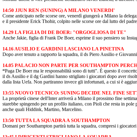
14:50 JJUN REN (SUNING) A MILANO VENERDI'
Come anticipato nelle scorse ore, venerdì giungerà a Milano la deleg
e il presidente Erick Thohir, colpito nelle scorse ore dal lutto del pad
14.29 LA FIGLIA DI DE BOER: "ORGOGLIOSA DI TE"
Anche Jakie, figlia di Frank De Boer, esprime il suo pensiero su Insta
14.16 AUSILIO E GARDINI LASCIANO LA PINETINA
Dopo aver tenuto a rapporto la squadra, il ds Piero Ausilio e Giovann
14.05 PALACIO NON PARTE PER SOUTHAMPTON PERC
“
Paga De Boer ma le responsabilità sono di tutti". È questo il concetto 
il ds Ausilio e il dg Gardini hanno strigliato i giocatori dopo aver ri
dalla lista Uefa. Non partiranno invece gli infortunati, a cui si è aggi
13:55 NUOVO TECNICO: SUNING DECIDE NEL FINE SE
La proprietà cinese dell'Inter arriverà a Milano il prossimo fine settim
starebbe spingendo per un profilo italiano, con Pioli che resta in pole 
anche
quali Hiddink, Martino, Marcelino.
13:50 TUTTA LA SQUADRA A SOUTHAMPTON
Domani per Southampton partirà tutta la squadra, compresi i giocatori e
13:45 I DIRIGENTI STRIGLIANO LA SQUADRA