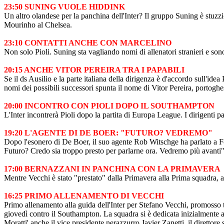
23:50 SUNING VUOLE HIDDINK
Un altro olandese per la panchina dell'Inter? Il gruppo Suning è stuzz
Mourinho al Chelsea.
23:10 CONTATTI ANCHE CON MARCELINO
Non solo Pioli. Suning sta vagliando nomi di allenatori stranieri e sono
20:15 ANCHE VITOR PEREIRA TRA I PAPABILI
Se il ds Ausilio e la parte italiana della dirigenza è d'accordo sull'idea
nomi dei possibili successori spunta il nome di Vitor Pereira, portoghe
20:00 INCONTRO CON PIOLI DOPO IL SOUTHAMPTON
L'Inter incontrerà Pioli dopo la partita di Europa League. I dirigenti p
19:20 L'AGENTE DI DE BOER: "FUTURO? VEDREMO"
Dopo l'esonero di De Boer, il suo agente Rob Witschge ha parlato a Fc
Futuro? Credo sia troppo presto per parlarne ora. Vedremo più avanti"
17:00 BERNAZZANI IN PANCHINA CON LA PRIMAVERA
Mentre Vecchi è stato "prestato" dalla Primavera alla Prima squadra, a
16:25 PRIMO ALLENAMENTO DI VECCHI
Primo allenamento alla guida dell'Inter per Stefano Vecchi, promoss
giovedì contro il Southampton. La squadra si è dedicata inizialmente a u
Moratti' anche il vice presidente nerazzurro Javier Zanetti, il direttor