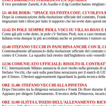
Il vice presidente Zanetti, il ds Ausilio e il dg Gardini hanno striglia
12: 46 DE BOER: "SPIACE SIA FINITA COSI', CI VOLEV
Dopo la comunicazione della risoluzione ufficiale del contratto, Frank
ringraziare tutti i tifosi per tutto il supporto che mi avete dato questi m
12:42 IN POLE SEMPRE PIOLI, VOCI SU VILLAS BOAS 
Come già più volte detto, in pole c'è Stefano Pioli, non a caso rientrat
italiana resta dunque la più accreditata anche se persistono i rumors
12:40 STEFANO VECCHI IN PANCHINA ANCHE CON IL 
Contestualmente all'annuncio della risoluzione ufficiale del contratt
contro il Crotone. La squadra farà rientro dall'Inghilterra solo venerd
12:36 COMUNICATO UFFICIALE: RISOLTO IL CONTRA
F.C. Internazionale Milano annuncia di aver risolto nella giornata di 
Stefano Vecchi, che sarà sulla panchina nerazzurra per il match di UE
per il futuro. Ulteriori aggiornamenti riguardanti la guida tecnica de
ORE 11.40: STEFANO VECCHI ALLA PINETINA
Dopo l'incontro tra la dirigenza nerazzurra e Frank De Boer durante il q
Appiano per dirigere l'allenamento. Il tecnico della Primavera, incaric
ORE 11:00 SLITTA L'INIZIO DELL'ALLENAMENTO: RI