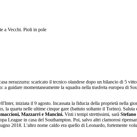
 a Vecchi. Pioli in pole
asa nerazzurra: scaricato il tecnico olandese dopo un bilancio di 5 vitto
tto: a guidare momentaneamente la squadra nella trasferta europea di S
l'Inter, iniziata il 9 agosto. Incassata la fiducia della proprietà nella gio
 la quarta nelle ultime cinque gare (battuto soltanto il Torino). Saluta 
amaccioni, Mazzarri e Mancini.
Visti i tempi strettissimi, sarà
Stefano
ropa League in casa del Southampton. Poi, salvo altri clamorosi ripensam
a giugno 2018. L'altro nome caldo era quello di Leonardo, fortemente vol