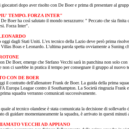
to i giocatori dopo aver risolto con De Boer e prima di presentare al gru
A PIU' TEMPO. FORZA INTER"
 De Boer ha così salutato il mondo nerazzurro: " Peccato che sia finita 
esi. Forza Inter".
E LEONARDO
o oggi dagli Stati Uniti. L'ex tecnico della Lazio deve però prima risolve
 su Villas Boas e Leonardo. L'ultima parola spetta ovviamente a Suning 
CROTONE
o con De Boer, emerge che Stefano Vecchi sarà in panchina non solo con
ì e non ci sarebbe in pratica il tempo per consegnare il gruppo al nuovo t
TTO CON DE BOER
oggi il contratto dell'allenatore Frank de Boer. La guida della prima sq
FA Europa League contro il Southampton. La Società ringrazia Frank e il 
lla prima squadra verranno comunicati successivamente.
uale al tecnico olandese è stata comunicata la decisione di sollevarlo da
ato di guidare momentaneamente la squadra, è arrivato in questi minuti a
CHIAMATO VECCHI AD APPIANO