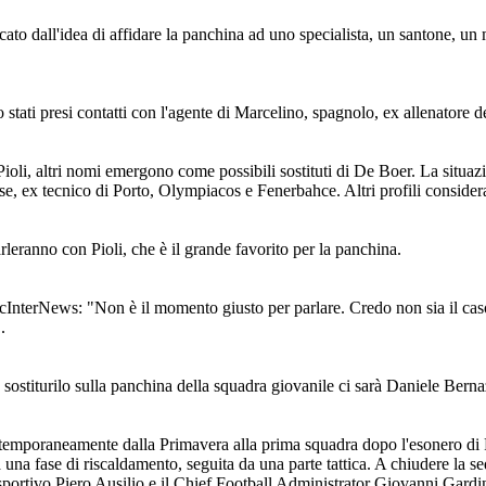
icato dall'idea di affidare la panchina ad uno specialista, un santone,
 stati presi contatti con l'agente di Marcelino, spagnolo, ex allenatore d
 Pioli, altri nomi emergono come possibili sostituti di De Boer. La situazi
se, ex tecnico di Porto, Olympiacos e Fenerbahce. Altri profili consider
arleranno con Pioli, che è il grande favorito per la panchina.
InterNews: "Non è il momento giusto per parlare. Credo non sia il caso
.
 sostiturilo sulla panchina della squadra giovanile ci sarà Daniele Berna
o temporaneamente dalla Primavera alla prima squadra dopo l'esonero d
na fase di riscaldamento, seguita da una parte tattica. A chiudere la sed
e sportivo Piero Ausilio e il Chief Football Administrator Giovanni Gardin