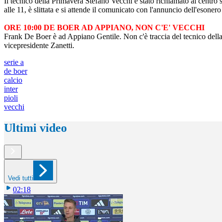
Il tecnico della Primavera Stefano Vecchi è stato richiamato al centro 
alle 11, è slittata e si attende il comunicato con l'annuncio dell'eson
ORE 10:00 DE BOER AD APPIANO, NON C'E' VECCHI
Frank De Boer è ad Appiano Gentile. Non c'è traccia del tecnico della
vicepresidente Zanetti.
serie a
de boer
calcio
inter
pioli
vecchi
Ultimi video
Vedi tutti
02:18