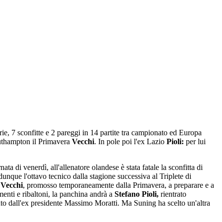
rie, 7 sconfitte e 2 pareggi in 14 partite tra campionato ed Europa
outhampton il Primavera
Vecchi
. In pole poi l'ex Lazio
Pioli:
per lui
rnata di venerdì, all'allenatore olandese è stata fatale la sconfitta di
dunque l'ottavo tecnico dalla stagione successiva al Triplete di
 Vecchi
, promosso temporaneamente dalla Primavera, a preparare e a
enti e ribaltoni, la panchina andrà a
Stefano Pioli,
rientrato
uto dall'ex presidente Massimo Moratti. Ma Suning ha scelto un'altra