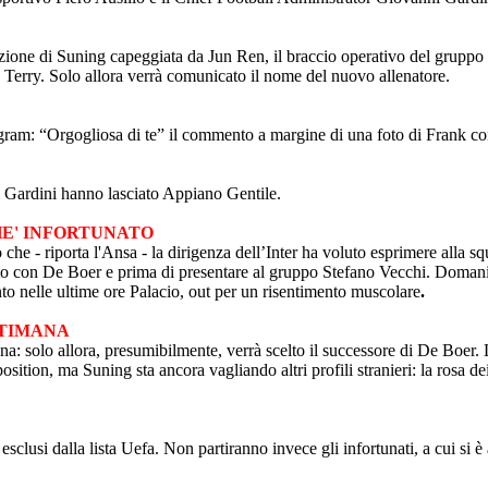
azione di Suning capeggiata da Jun Ren, il braccio operativo del grupp
re Terry. Solo allora verrà comunicato il nome del nuovo allenatore.
gram: “Orgogliosa di te” il commento a margine di una foto di Frank con 
i Gardini hanno lasciato Appiano Gentile.
HE' INFORTUNATO
che - riporta l'Ansa - la dirigenza dell’Inter ha voluto esprimere alla sq
solto con De Boer e prima di presentare al gruppo Stefano Vecchi. Domani
unto nelle ultime ore Palacio, out per un risentimento muscolare
.
TTIMANA
ana: solo allora, presumibilmente, verrà scelto il successore di De Boer.
position, ma Suning sta ancora vagliando altri profili stranieri: la rosa 
sclusi dalla lista Uefa. Non partiranno invece gli infortunati, a cui si 