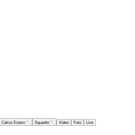
Calcio Estero
Squadre
Video
Foto
Live