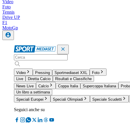
Video
Foto
Tennis
Drive UP
F1
MotoGp
Video
Pressing
Sportmediaset XXL
Foto
Live
Diretta Calcio
Risultati e Classifiche
News Live
Calcio
Coppa Italia
Supercoppa Italiana
Proba
Un libro a settimana
Speciali Europei
Speciali Olimpiadi
Speciale Scudetti
Seguici anche su