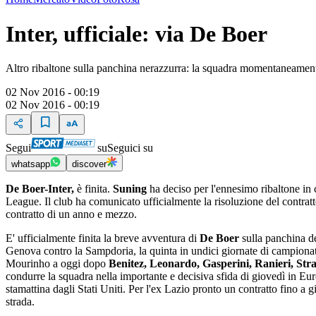
Inter, ufficiale: via De Boer
Altro ribaltone sulla panchina nerazzurra: la squadra momentaneamente
02 Nov 2016 - 00:19
02 Nov 2016 - 00:19
Segui
su
Seguici su
whatsapp
discover
De Boer-Inter,
è finita.
Suning
ha deciso per l'ennesimo ribaltone in c
League. Il club ha comunicato ufficialmente la risoluzione del contra
contratto di un anno e mezzo.
E' ufficialmente finita la breve avventura di
De Boer
sulla panchina del
Genova contro la Sampdoria, la quinta in undici giornate di campionato,
Mourinho a oggi dopo
Benitez, Leonardo, Gasperini, Ranieri, Str
condurre la squadra nella importante e decisiva sfida di giovedì in Eu
stamattina dagli Stati Uniti. Per l'ex Lazio pronto un contratto fino 
strada.