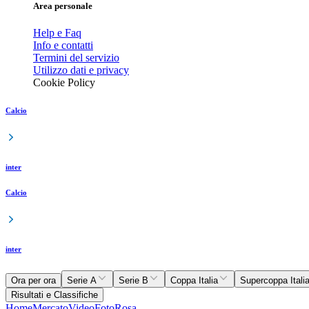
Area personale
Help e Faq
Info e contatti
Termini del servizio
Utilizzo dati e privacy
Cookie Policy
Calcio
inter
Calcio
inter
Ora per ora
Serie A
Serie B
Coppa Italia
Supercoppa Itali
Risultati e Classifiche
Home
Mercato
Video
Foto
Rosa