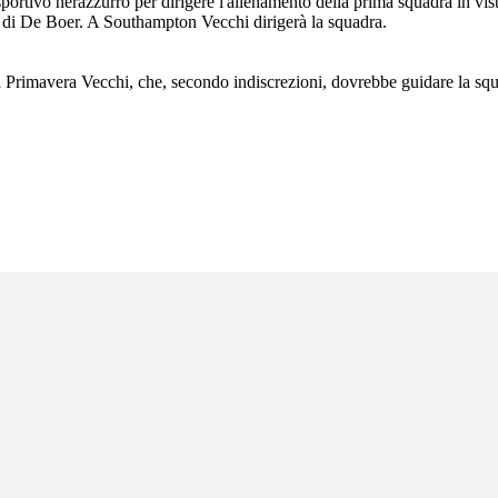
sportivo nerazzurro per dirigere l'allenamento della prima squadra in vis
ero di De Boer. A Southampton Vecchi dirigerà la squadra.
 Primavera Vecchi, che, secondo indiscrezioni, dovrebbe guidare la squa