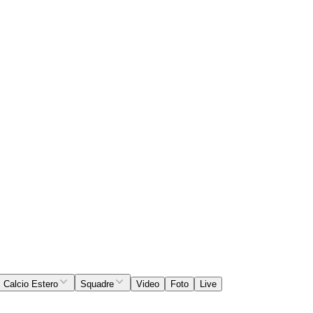
Calcio Estero
Squadre
Video
Foto
Live