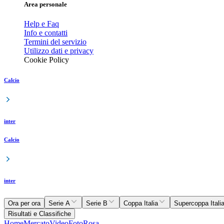
Area personale
Help e Faq
Info e contatti
Termini del servizio
Utilizzo dati e privacy
Cookie Policy
Calcio
inter
Calcio
inter
Ora per ora
Serie A
Serie B
Coppa Italia
Supercoppa Itali
Risultati e Classifiche
Home
Mercato
Video
Foto
Rosa