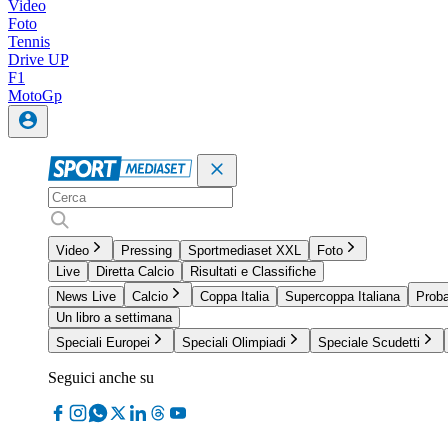
Video
Foto
Tennis
Drive UP
F1
MotoGp
Video
Pressing
Sportmediaset XXL
Foto
Live
Diretta Calcio
Risultati e Classifiche
News Live
Calcio
Coppa Italia
Supercoppa Italiana
Proba
Un libro a settimana
Speciali Europei
Speciali Olimpiadi
Speciale Scudetti
Seguici anche su