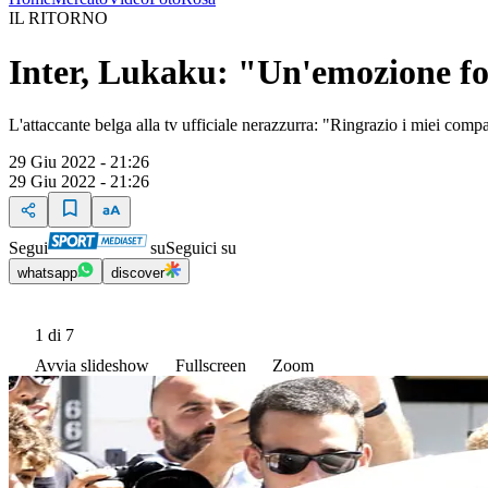
IL RITORNO
Inter, Lukaku: "Un'emozione for
L'attaccante belga alla tv ufficiale nerazzurra: "Ringrazio i miei comp
29 Giu 2022 - 21:26
29 Giu 2022 - 21:26
Segui
su
Seguici su
whatsapp
discover
1
di 7
Avvia slideshow
Fullscreen
Zoom