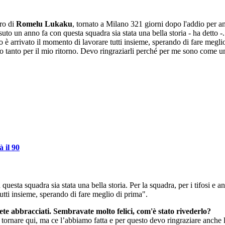
ro di
Romelu Lukaku
, tornato a Milano 321 giorni dopo l'addio per and
suto un anno fa con questa squadra sia stata una bella storia - ha detto -
o è arrivato il momento di lavorare tutti insieme, sperando di fare meg
o tanto per il mio ritorno. Devo ringraziarli perché per me sono come una
 il 90
esta squadra sia stata una bella storia. Per la squadra, per i tifosi e 
utti insieme, sperando di fare meglio di prima".
iete abbracciati. Sembravate molto felici, com'è stato rivederlo?
rnare qui, ma ce l’abbiamo fatta e per questo devo ringraziare anche lu