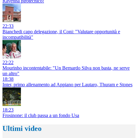
Ravenna pirotecnico!
22:33
Bianchedi capo delegazione, il Coni: "Valutare opportunità e
incompatibilità"
22:22
Mourinho incontentabile: "Un Bernardo Silva non basta, ne serve
un altro"
18:38
Inter, primo allenamento ad Appiano per Lautaro, Thuram e Stones
18:23
Frosinone: il club passa a un fondo Usa
Ultimi video