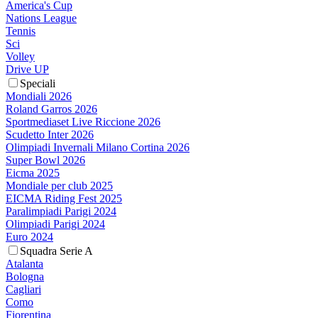
America's Cup
Nations League
Tennis
Sci
Volley
Drive UP
Speciali
Mondiali 2026
Roland Garros 2026
Sportmediaset Live Riccione 2026
Scudetto Inter 2026
Olimpiadi Invernali Milano Cortina 2026
Super Bowl 2026
Eicma 2025
Mondiale per club 2025
EICMA Riding Fest 2025
Paralimpiadi Parigi 2024
Olimpiadi Parigi 2024
Euro 2024
Squadra Serie A
Atalanta
Bologna
Cagliari
Como
Fiorentina