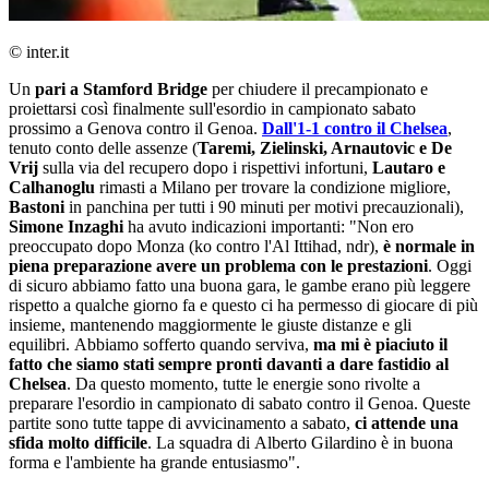
© inter.it
Un
pari a Stamford Bridge
per chiudere il precampionato e
proiettarsi così finalmente sull'esordio in campionato sabato
prossimo a Genova contro il Genoa.
Dall'1-1 contro il Chelsea
,
tenuto conto delle assenze (
Taremi, Zielinski, Arnautovic e De
Vrij
sulla via del recupero dopo i rispettivi infortuni,
Lautaro e
Calhanoglu
rimasti a Milano per trovare la condizione migliore,
Bastoni
in panchina per tutti i 90 minuti per motivi precauzionali),
Simone Inzaghi
ha avuto indicazioni importanti: "Non ero
preoccupato dopo Monza (ko contro l'Al Ittihad, ndr),
è normale in
piena preparazione avere un problema con le prestazioni
. Oggi
di sicuro abbiamo fatto una buona gara, le gambe erano più leggere
rispetto a qualche giorno fa e questo ci ha permesso di giocare di più
insieme, mantenendo maggiormente le giuste distanze e gli
equilibri. Abbiamo sofferto quando serviva,
ma mi è piaciuto il
fatto che siamo stati sempre pronti davanti a dare fastidio al
Chelsea
. Da questo momento, tutte le energie sono rivolte a
preparare l'esordio in campionato di sabato contro il Genoa. Queste
partite sono tutte tappe di avvicinamento a sabato,
ci attende una
sfida molto difficile
. La squadra di Alberto Gilardino è in buona
forma e l'ambiente ha grande entusiasmo".