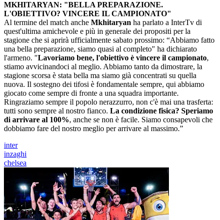
MKHITARYAN: "BELLA PREPARAZIONE.
L'OBIETTIVO? VINCERE IL CAMPIONATO"
Al termine del match anche
Mkhitaryan
ha parlato a InterTv di
quest'ultima amichevole e più in generale dei propositi per la
stagione che si aprirà ufficialmente sabato prossimo: “Abbiamo fatto
una bella preparazione, siamo quasi al completo" ha dichiarato
l'armeno. "
Lavoriamo bene, l'obiettivo è vincere il campionato
,
stiamo avvicinandoci al meglio. Abbiamo tanto da dimostrare, la
stagione scorsa è stata bella ma siamo già concentrati su quella
nuova. Il sostegno dei tifosi è fondamentale sempre, qui abbiamo
giocato come sempre di fronte a una squadra importante.
Ringraziamo sempre il popolo nerazzurro, non c'è mai una trasferta:
tutti sono sempre al nostro fianco.
La condizione fisica? Speriamo
di arrivare al 100%
, anche se non è facile. Siamo consapevoli che
dobbiamo fare del nostro meglio per arrivare al massimo.”
inter
inzaghi
chelsea