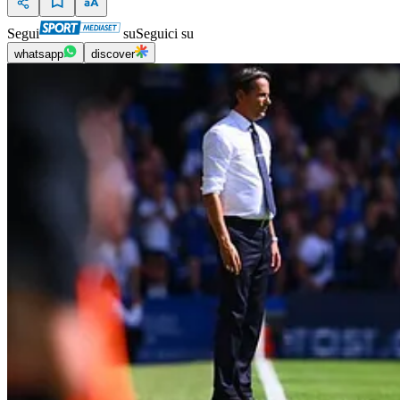
Segui
su
Seguici su
whatsapp
discover