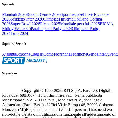
Speciali
Mondiali 2026
Roland Garros 2026
Sportmediaset Live Riccione
2026
Scudetto Inter 2026
Olimpiadi Invernali Milano Cortina
2026
Super Bowl 2026
Eicma 2025
Mondiale per club 2025
EICMA
Riding Fest 2025
Paralimpiadi Parigi 2024
Olimpiadi Parigi
2024
Euro 2024
Squadra Serie A
Atalanta
Bologna
Cagliari
Como
Fiorentina
Frosinone
Genoa
Inter
Juvent
Seguici su
Copyright © 1999-
2026
RTI S.p.A. Business Digital -
P.Iva 03976881007 - Tutti i diritti riservati - Per la pubblicità
Mediamond S.p.A. - RTI S.p.A., Mediaset N.V., sede legale
Amsterdam (Paesi Bassi) - Uffici Viale Europa 46, 20093 Cologno
Monzese (MI)
Rispetto ai contenuti e ai dati personali trasmessi e/o
riprodotti è vietata ogni utilizzazione funzionale all’addestramento di