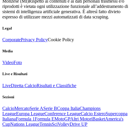
Monzese (MI)
Rispetto ai contenuti e ai dati personali trasmessi e/o
riprodotti è vietata ogni utilizzazione funzionale all’addestramento di
sistemi di intelligenza artificiale generativa. È altresì fatto divieto
espresso di utilizzare mezzi automatizzati di data scraping.
Legal
Corporate
Privacy Policy
Cookie Policy
Media
Video
Foto
Live e Risultati
Live
Diretta Calcio
Risultati e Classifiche
Sezioni
Calcio
Mercato
Serie A
Serie B
Coppa Italia
Champions
League
Europa League
Conference League
Calcio Estero
Supercoppa
Italiana
Formula 1
Formula E
MotoGP
Altri Motori
Basket
America's
Cup
Nations League
Tennis
Sci
Volley
Drive UP