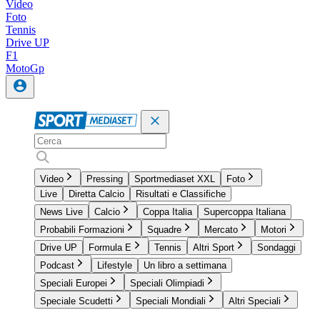
Video
Foto
Tennis
Drive UP
F1
MotoGp
Video
Pressing
Sportmediaset XXL
Foto
Live
Diretta Calcio
Risultati e Classifiche
News Live
Calcio
Coppa Italia
Supercoppa Italiana
Probabili Formazioni
Squadre
Mercato
Motori
Drive UP
Formula E
Tennis
Altri Sport
Sondaggi
Podcast
Lifestyle
Un libro a settimana
Speciali Europei
Speciali Olimpiadi
Speciale Scudetti
Speciali Mondiali
Altri Speciali