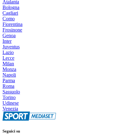
Atalanta
Bologna
Cagliari
Como
Fiorentina
Frosinone
Genoa
Inter
Juventus
Lazio
Lecce
Milan
Monza
Napoli
Parma
Roma
Sassuolo
Torino
Udinese
Venezia
Seguici su