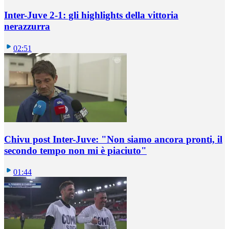
Inter-Juve 2-1: gli highlights della vittoria
nerazzurra
02:51
Chivu post Inter-Juve: "Non siamo ancora pronti, il
secondo tempo non mi è piaciuto"
01:44