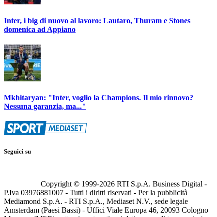
Inter, i big di nuovo al lavoro: Lautaro, Thuram e Stones
domenica ad Appiano
Mkhitaryan: "Inter, voglio la Champions. Il mio rinnovo?
Nessuna garanzia, ma..."
Seguici su
Copyright © 1999-
2026
RTI S.p.A. Business Digital -
P.Iva 03976881007 - Tutti i diritti riservati - Per la pubblicità
Mediamond S.p.A. - RTI S.p.A., Mediaset N.V., sede legale
Amsterdam (Paesi Bassi) - Uffici Viale Europa 46, 20093 Cologno