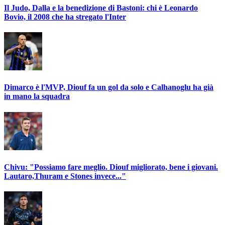
Il Judo, Dalla e la benedizione di Bastoni: chi è Leonardo
Bovio, il 2008 che ha stregato l'Inter
Dimarco è l'MVP, Diouf fa un gol da solo e Calhanoglu ha già
in mano la squadra
Chivu: "Possiamo fare meglio. Diouf migliorato, bene i giovani.
Lautaro,Thuram e Stones invece..."