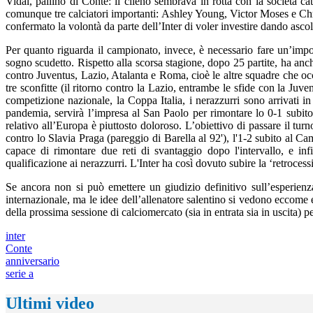
Vidal, pallino di Conte: il cileno sembrava in rotta con la società cat
comunque tre calciatori importanti: Ashley Young, Victor Moses e Chri
confermato la volontà da parte dell’Inter di voler investire dando ascol
Per quanto riguarda il campionato, invece, è necessario fare un’impo
sogno scudetto. Rispetto alla scorsa stagione, dopo 25 partite, ha anche
contro Juventus, Lazio, Atalanta e Roma, cioè le altre squadre che occ
tre sconfitte (il ritorno contro la Lazio, entrambe le sfide con la Ju
competizione nazionale, la Coppa Italia, i nerazzurri sono arrivati in 
pandemia, servirà l’impresa al San Paolo per rimontare lo 0-1 subito c
relativo all’Europa è piuttosto doloroso. L’obiettivo di passare il tu
contro lo Slavia Praga (pareggio di Barella al 92'), l'1-2 subito al 
capace di rimontare due reti di svantaggio dopo l'intervallo, e in
qualificazione ai nerazzurri. L'Inter ha così dovuto subire la ‘retroces
Se ancora non si può emettere un giudizio definitivo sull’esperien
internazionale, ma le idee dell’allenatore salentino si vedono eccome 
della prossima sessione di calciomercato (sia in entrata sia in uscita) pe
inter
Conte
anniversario
serie a
Ultimi video