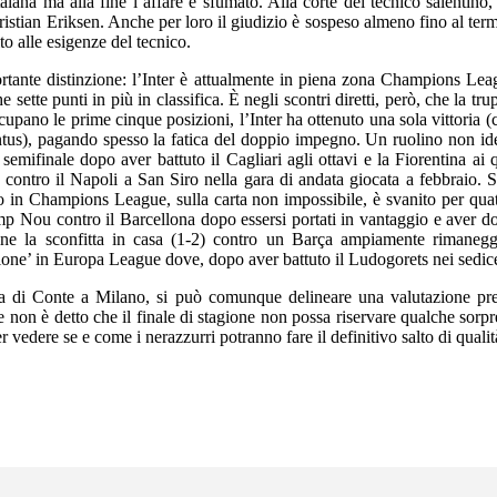
alana ma alla fine l’affare è sfumato. Alla corte del tecnico salentino,
stian Eriksen. Anche per loro il giudizio è sospeso almeno fino al termi
to alle esigenze del tecnico.
rtante distinzione: l’Inter è attualmente in piena zona Champions Leagu
 sette punti in più in classifica. È negli scontri diretti, però, che la 
upano le prime cinque posizioni, l’Inter ha ottenuto una sola vittoria (
ventus), pagando spesso la fatica del doppio impegno. Un ruolino non idea
semifinale dopo aver battuto il Cagliari agli ottavi e la Fiorentina ai q
ontro il Napoli a San Siro nella gara di andata giocata a febbraio. Se 
rno in Champions League, sulla carta non impossibile, è svanito per quat
Camp Nou contro il Barcellona dopo essersi portati in vantaggio e aver d
fine la sconfitta in casa (1-2) contro un Barça ampiamente rimanegg
sione’ in Europa League dove, dopo aver battuto il Ludogorets nei sedices
za di Conte a Milano, si può comunque delineare una valutazione prel
e non è detto che il finale di stagione non possa riservare qualche sorp
r vedere se e come i nerazzurri potranno fare il definitivo salto di qualità