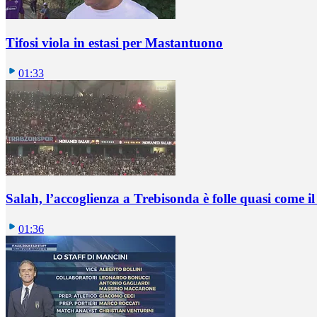
Tifosi viola in estasi per Mastantuono
01:33
Salah, l’accoglienza a Trebisonda è folle quasi come i
01:36