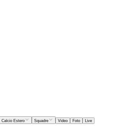
Calcio Estero
Squadre
Video
Foto
Live