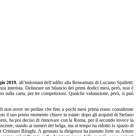
gio 2019
, all’indomani dell’addio alla Beneamata di Luciano Spalletti:
nza interista. Delineare un bilancio dei primi dodici mesi, però, non è
o sulla carta, per tre competizioni. Qualche valutazione, però, si può
za di non avere tre pedine che fino a pochi mesi prima erano considerate
to il suo primo momento chiave in estate: dopo gli acquisti di Stefano
orni, ha poi deciso di rinnovare con la Roma, per il secondo invece la
incente, stando ai numeri del belga, ma al tempo ha ridotto lo spazio di
 di Cristiano Biraghi. A gennaio la dirigenza ha puntato forte su Arturo