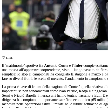
© ansa
Il ‘matrimonio’ sportivo fra
Antonio Conte
e l’
Inter
compie esattamen
una mossa all’apparenza sorprendente, visto il lungo passato da fiero 
semplice: lo stop ai campionati ha congelato la stagione a marzo e og
fare su diversi fronti: le scelte di mercato, l’andamento in campionato
La prima chiave di lettura della stagione di Conte è quella relativa al
importanti se non fondamentali come Ivan Perisic, Radja Nainggolan e 
Sensi e Nicolò Barella, i nerazzurri hanno tentato l'assalto a Edin D
dirigenza ha compiuto un importante sacrificio economico (65 milioni) p
manovra nelle operazioni estive, limitate nelle ultime settimane di ago