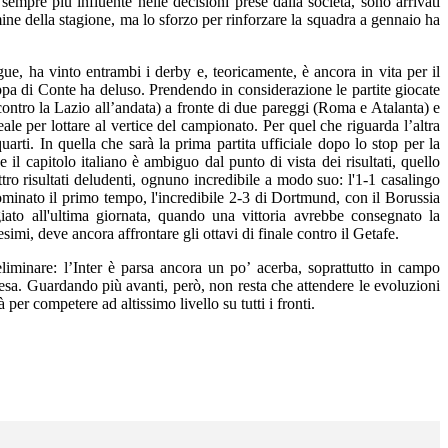
 sempre più influente nelle decisioni prese dalla società, sono arrivati
ne della stagione, ma lo sforzo per rinforzare la squadra a gennaio ha
e, ha vinto entrambi i derby e, teoricamente, è ancora in vita per il
truppa di Conte ha deluso. Prendendo in considerazione le partite giocate
contro la Lazio all’andata) a fronte di due pareggi (Roma e Atalanta) e
le per lottare al vertice del campionato. Per quel che riguarda l’altra
uarti. In quella che sarà la prima partita ufficiale dopo lo stop per la
il capitolo italiano è ambiguo dal punto di vista dei risultati, quello
tro risultati deludenti, ognuno incredibile a modo suo: l'1-1 casalingo
ominato il primo tempo, l'incredibile 2-3 di Dortmund, con il Borussia
iato all'ultima giornata, quando una vittoria avrebbe consegnato la
imi, deve ancora affrontare gli ottavi di finale contro il Getafe.
iminare: l’Inter è parsa ancora un po’ acerba, soprattutto in campo
resa. Guardando più avanti, però, non resta che attendere le evoluzioni
 per competere ad altissimo livello su tutti i fronti.