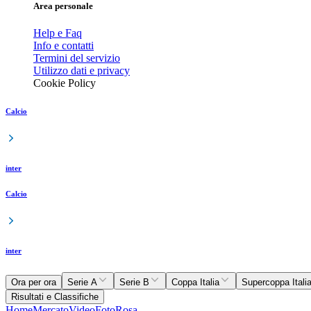
Area personale
Help e Faq
Info e contatti
Termini del servizio
Utilizzo dati e privacy
Cookie Policy
Calcio
inter
Calcio
inter
Ora per ora
Serie A
Serie B
Coppa Italia
Supercoppa Itali
Risultati e Classifiche
Home
Mercato
Video
Foto
Rosa