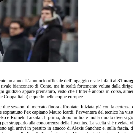
te un anno. L’annuncio ufficiale dell’ingaggio risale infatti al
31 mag
rivale bianconero di Conte, ma in realtà fortemente voluta dalla dirige
ni giudizio appare prematuro, visto che l’Inter è ancora in corsa, almen
 (e Coppa Italia) e quello nelle coppe europee.
le due sessioni di mercato finora affrontate. Iniziata già con la certez
soprattutto l’ex capitano Mauro Icardi, l’avventura del tecnico ha vissu
zeko e Romelu Lukaku. Il primo, dopo un tira e molla durato diversi gi
er strapparlo alla concorrenza della Juventus. La scelta si è rivelata v
sto agli arrivi in prestito in attacco di Alexis Sanchez e, sulla fascia,