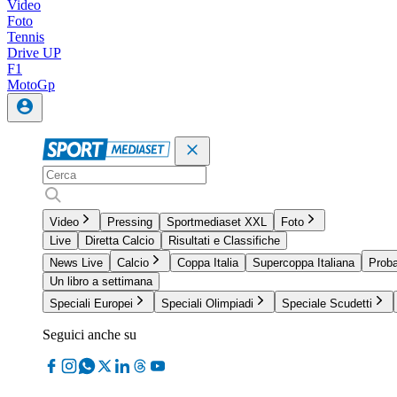
Video
Foto
Tennis
Drive UP
F1
MotoGp
Video
Pressing
Sportmediaset XXL
Foto
Live
Diretta Calcio
Risultati e Classifiche
News Live
Calcio
Coppa Italia
Supercoppa Italiana
Proba
Un libro a settimana
Speciali Europei
Speciali Olimpiadi
Speciale Scudetti
Seguici anche su