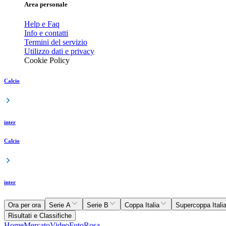
Area personale
Help e Faq
Info e contatti
Termini del servizio
Utilizzo dati e privacy
Cookie Policy
Calcio
inter
Calcio
inter
Ora per ora
Serie A
Serie B
Coppa Italia
Supercoppa Itali
Risultati e Classifiche
Home
Mercato
Video
Foto
Rosa