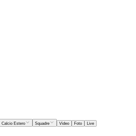
Calcio Estero
Squadre
Video
Foto
Live