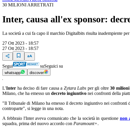
30 MILIONI ARRETRATI
Inter, causa all'ex sponsor: dec
La società a cui fa capo il marchio Digitalbits risulta inadempiente per
27 Ott 2023 - 18:57
27 Ott 2023 - 18:57
Segui
su
Seguici su
whatsapp
discover
L'
Inter
ha deciso di fare causa a
Zytara Labs
per gli oltre
30 milioni
Milano, che ha emesso un
decreto ingiuntivo
nei confronti della piat
"Il Tribunale di Milano ha emesso il decreto ingiuntivo nei confront
controparte", si legge in una nota.
A febbraio l'Inter aveva comunicato che la società in questione
non a
squadra, prima del nuovo accordo con
Paramount+
.