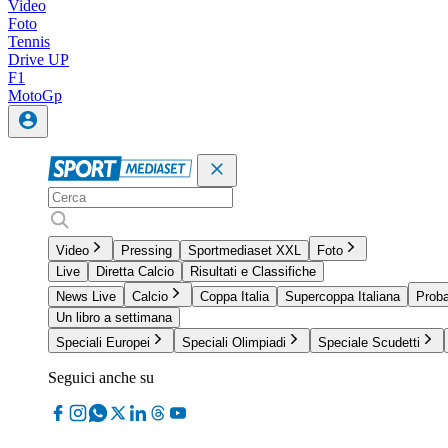
Video
Foto
Tennis
Drive UP
F1
MotoGp
Video
Pressing
Sportmediaset XXL
Foto
Live
Diretta Calcio
Risultati e Classifiche
News Live
Calcio
Coppa Italia
Supercoppa Italiana
Proba
Un libro a settimana
Speciali Europei
Speciali Olimpiadi
Speciale Scudetti
Seguici anche su