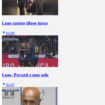
Leao contro tifoso turco
02:00
Leao, Pavard e non solo
01:47