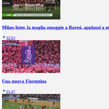
Milan-Inter, la maglia omaggio a Baresi, applausi a 
02:03
Una nuova Fiorentina
01:47