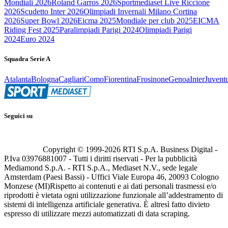
Mondiali 2026
Roland Garros 2026
Sportmediaset Live Riccione
2026
Scudetto Inter 2026
Olimpiadi Invernali Milano Cortina
2026
Super Bowl 2026
Eicma 2025
Mondiale per club 2025
EICMA
Riding Fest 2025
Paralimpiadi Parigi 2024
Olimpiadi Parigi
2024
Euro 2024
Squadra Serie A
Atalanta
Bologna
Cagliari
Como
Fiorentina
Frosinone
Genoa
Inter
Juvent
Seguici su
Copyright © 1999-
2026
RTI S.p.A. Business Digital -
P.Iva 03976881007 - Tutti i diritti riservati - Per la pubblicità
Mediamond S.p.A. - RTI S.p.A., Mediaset N.V., sede legale
Amsterdam (Paesi Bassi) - Uffici Viale Europa 46, 20093 Cologno
Monzese (MI)
Rispetto ai contenuti e ai dati personali trasmessi e/o
riprodotti è vietata ogni utilizzazione funzionale all’addestramento di
sistemi di intelligenza artificiale generativa. È altresì fatto divieto
espresso di utilizzare mezzi automatizzati di data scraping.