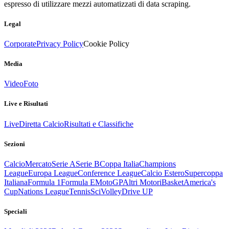
espresso di utilizzare mezzi automatizzati di data scraping.
Legal
Corporate
Privacy Policy
Cookie Policy
Media
Video
Foto
Live e Risultati
Live
Diretta Calcio
Risultati e Classifiche
Sezioni
Calcio
Mercato
Serie A
Serie B
Coppa Italia
Champions
League
Europa League
Conference League
Calcio Estero
Supercoppa
Italiana
Formula 1
Formula E
MotoGP
Altri Motori
Basket
America's
Cup
Nations League
Tennis
Sci
Volley
Drive UP
Speciali