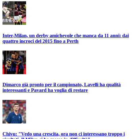
Inter-Milan, un derby amichevole che manca da 11 anni: dai
quattro incroci del 2015 fino a Perth
Dimarco già pronto per il campionato, Lavelli ha qualità
interessanti e Pavard ha voglia di restare
Chivu: "Vedo una crescita, ora non ci interessano troppo i