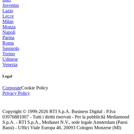
Juventus
Lazio
Lecce
Milan
Monza
Napoli
Parma
Roma
Sassuolo
Torino
Udinese
Venezia
Legal
Corporate
Cookie Policy
Privacy Policy
Copyright © 1999-
2026
RTI S.p.A. Business Digital - P.Iva
03976881007 - Tutti i diritti riservati - Per la pubblicità Mediamond
S.p.A. - RTI S.p.A., Mediaset N.V., sede legale Amsterdam (Paesi
Bassi) - Uffici Viale Europa 46, 20093 Cologno Monzese (MI)