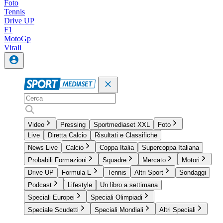
Foto
Tennis
Drive UP
F1
MotoGp
Virali
Video
Pressing
Sportmediaset XXL
Foto
Live
Diretta Calcio
Risultati e Classifiche
News Live
Calcio
Coppa Italia
Supercoppa Italiana
Probabili Formazioni
Squadre
Mercato
Motori
Drive UP
Formula E
Tennis
Altri Sport
Sondaggi
Podcast
Lifestyle
Un libro a settimana
Speciali Europei
Speciali Olimpiadi
Speciale Scudetti
Speciali Mondiali
Altri Speciali