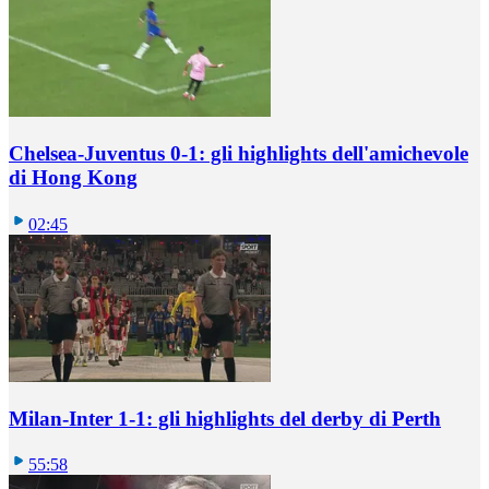
Chelsea-Juventus 0-1: gli highlights dell'amichevole
di Hong Kong
02:45
Milan-Inter 1-1: gli highlights del derby di Perth
55:58