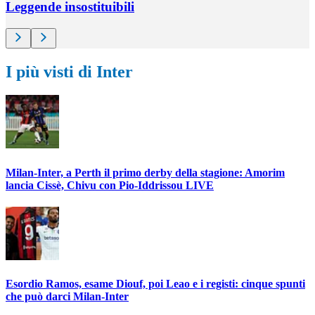
Leggende insostituibili
I più visti di Inter
Milan-Inter, a Perth il primo derby della stagione: Amorim
lancia Cissè, Chivu con Pio-Iddrissou LIVE
Esordio Ramos, esame Diouf, poi Leao e i registi: cinque spunti
che può darci Milan-Inter