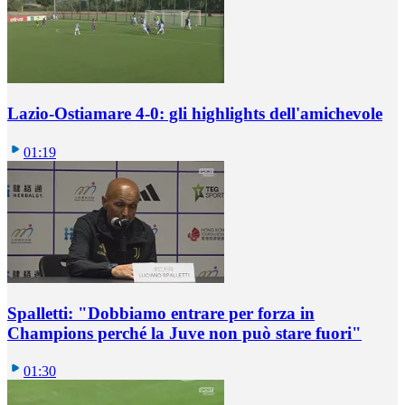
Lazio-Ostiamare 4-0: gli highlights dell'amichevole
01:19
Spalletti: "Dobbiamo entrare per forza in
Champions perché la Juve non può stare fuori"
01:30