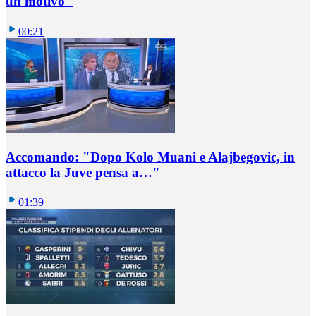
un motivo"
00:21
Accomando: "Dopo Kolo Muani e Alajbegovic, in
attacco la Juve pensa a…"
01:39