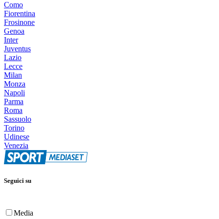
Como
Fiorentina
Frosinone
Genoa
Inter
Juventus
Lazio
Lecce
Milan
Monza
Napoli
Parma
Roma
Sassuolo
Torino
Udinese
Venezia
Seguici su
Media