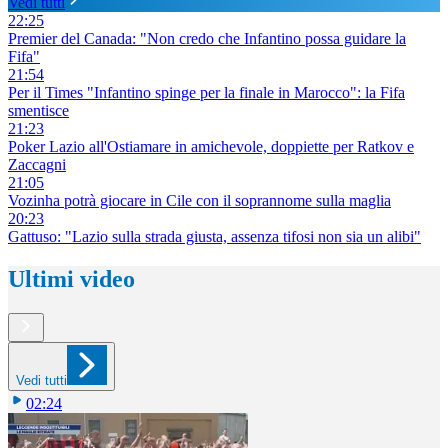
Vedi tutti
22:25
Premier del Canada: "Non credo che Infantino possa guidare la
Fifa"
21:54
Per il Times "Infantino spinge per la finale in Marocco": la Fifa
smentisce
21:23
Poker Lazio all'Ostiamare in amichevole, doppiette per Ratkov e
Zaccagni
21:05
Vozinha potrà giocare in Cile con il soprannome sulla maglia
20:23
Gattuso: "Lazio sulla strada giusta, assenza tifosi non sia un alibi"
Ultimi video
Vedi tutti
02:24