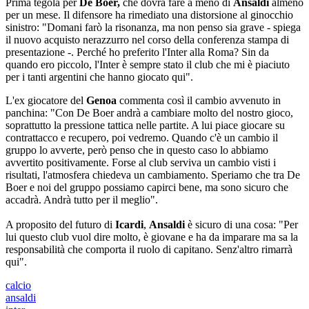
Prima tegola per
De Boer,
che dovrà fare a meno di
Ansaldi
almeno
per un mese. Il difensore ha rimediato una distorsione al ginocchio
sinistro: "Domani farò la risonanza, ma non penso sia grave - spiega
il nuovo acquisto nerazzurro nel corso della conferenza stampa di
presentazione -. Perché ho preferito l'Inter alla Roma? Sin da
quando ero piccolo, l'Inter è sempre stato il club che mi è piaciuto
per i tanti argentini che hanno giocato qui".
L'ex giocatore del
Genoa
commenta così il cambio avvenuto in
panchina: "Con De Boer andrà a cambiare molto del nostro gioco,
soprattutto la pressione tattica nelle partite. A lui piace giocare su
contrattacco e recupero, poi vedremo. Quando c'è un cambio il
gruppo lo avverte, però penso che in questo caso lo abbiamo
avvertito positivamente. Forse al club serviva un cambio visti i
risultati, l'atmosfera chiedeva un cambiamento. Speriamo che tra De
Boer e noi del gruppo possiamo capirci bene, ma sono sicuro che
accadrà. Andrà tutto per il meglio".
A proposito del futuro di
Icardi
,
Ansaldi
è sicuro di una cosa: "Per
lui questo club vuol dire molto, è giovane e ha da imparare ma sa la
responsabilità che comporta il ruolo di capitano. Senz'altro rimarrà
qui".
calcio
ansaldi