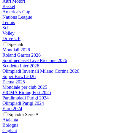
Altri Motori
Basket
America's Cup
Nations League
Tennis
Sci
Volley
Drive UP
Speciali
Mondiali 2026
Roland Garros 2026
Sportmediaset Live Riccione 2026
Scudetto Inter 2026
Olimpiadi Invernali Milano Cortina 2026
Super Bowl 2026
Eicma 2025
Mondiale per club 2025
EICMA Riding Fest 2025
Paralimpiadi Parigi 2024
Olimpiadi Parigi 2024
Euro 2024
Squadra Serie A
Atalanta
Bologna
Cagliari