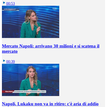
00:53
Mercato Napoli: arrivano 30 milioni e si scatena il
mercato
00:39
Napoli, Lukaku non va in ritiro: c'è aria di addio