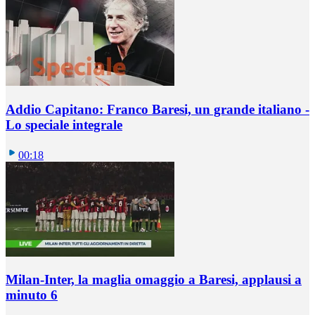
Addio Capitano: Franco Baresi, un grande italiano -
Lo speciale integrale
00:18
Milan-Inter, la maglia omaggio a Baresi, applausi a
minuto 6