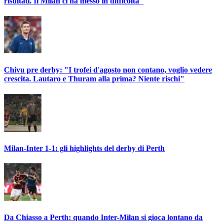
risultati. Il Milan ci ha messo in difficoltà"
Chivu pre derby: "I trofei d'agosto non contano, voglio vedere
crescita. Lautaro e Thuram alla prima? Niente rischi"
Milan-Inter 1-1: gli highlights del derby di Perth
Da Chiasso a Perth: quando Inter-Milan si gioca lontano da