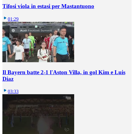
Tifosi viola in estasi per Mastantuono
01:29
Il Bayern batte 2-1 l'Aston Villa, in gol Kim e Luis
Diaz
03:33