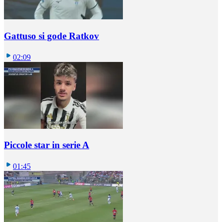
Gattuso si gode Ratkov
02:09
Piccole star in serie A
01:45