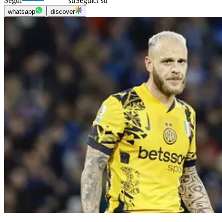
Segui
su
Seguici su
whatsapp
discover