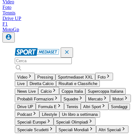
Video
Foto
Tennis
Drive UP
F1
MotoGp
Video
Pressing
Sportmediaset XXL
Foto
Live
Diretta Calcio
Risultati e Classifiche
News Live
Calcio
Coppa Italia
Supercoppa Italiana
Probabili Formazioni
Squadre
Mercato
Motori
Drive UP
Formula E
Tennis
Altri Sport
Sondaggi
Podcast
Lifestyle
Un libro a settimana
Speciali Europei
Speciali Olimpiadi
Speciale Scudetti
Speciali Mondiali
Altri Speciali