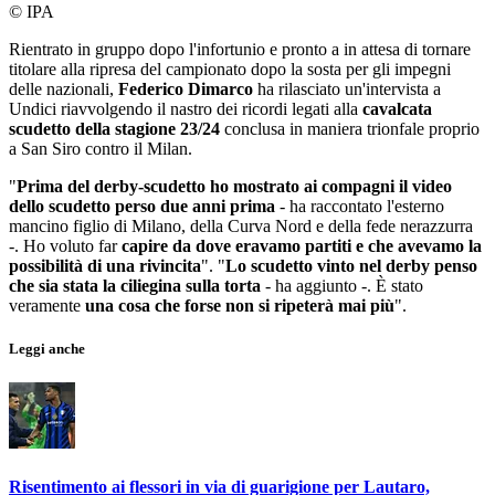
© IPA
Rientrato in gruppo dopo l'infortunio e pronto a in attesa di tornare
titolare alla ripresa del campionato dopo la sosta per gli impegni
delle nazionali,
Federico Dimarco
ha rilasciato un'intervista a
Undici riavvolgendo il nastro dei ricordi legati alla
cavalcata
scudetto della stagione 23/24
conclusa in maniera trionfale proprio
a San Siro contro il Milan.
"
Prima del derby-scudetto ho mostrato ai compagni il video
dello scudetto perso due anni prima
- ha raccontato l'esterno
mancino figlio di Milano, della Curva Nord e della fede nerazzurra
-. Ho voluto far
capire da dove eravamo partiti e che avevamo la
possibilità di una rivincita
". "
Lo scudetto vinto nel derby penso
che sia stata la ciliegina sulla torta
- ha aggiunto -. È stato
veramente
una cosa che forse non si ripeterà mai più
".
Leggi anche
Risentimento ai flessori in via di guarigione per Lautaro,