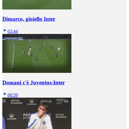
Dimarco, gioiello Inter
02:44
Domani c'è Juventus-Inter
00:59