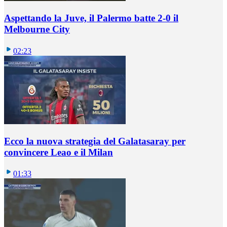
Aspettando la Juve, il Palermo batte 2-0 il
Melbourne City
02:23
Ecco la nuova strategia del Galatasaray per
convincere Leao e il Milan
01:33