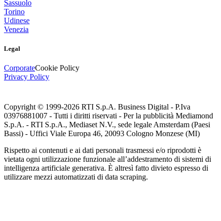
Sassuolo
Torino
Udinese
Venezia
Legal
Corporate
Cookie Policy
Privacy Policy
Copyright © 1999-
2026
RTI S.p.A. Business Digital - P.Iva
03976881007 - Tutti i diritti riservati - Per la pubblicità Mediamond
S.p.A. - RTI S.p.A., Mediaset N.V., sede legale Amsterdam (Paesi
Bassi) - Uffici Viale Europa 46, 20093 Cologno Monzese (MI)
Rispetto ai contenuti e ai dati personali trasmessi e/o riprodotti è
vietata ogni utilizzazione funzionale all’addestramento di sistemi di
intelligenza artificiale generativa. È altresì fatto divieto espresso di
utilizzare mezzi automatizzati di data scraping.