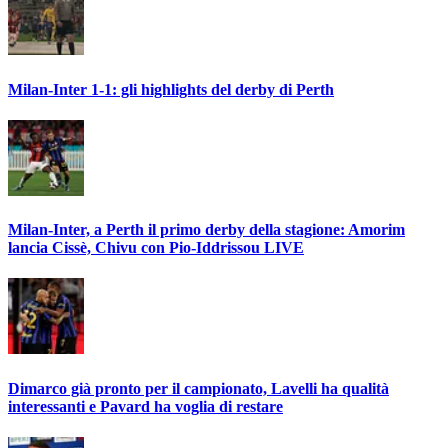
Milan-Inter 1-1: gli highlights del derby di Perth
Milan-Inter, a Perth il primo derby della stagione: Amorim
lancia Cissè, Chivu con Pio-Iddrissou LIVE
Dimarco già pronto per il campionato, Lavelli ha qualità
interessanti e Pavard ha voglia di restare