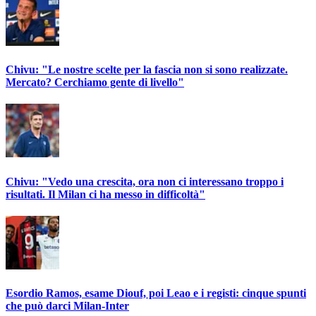
Chivu: "Le nostre scelte per la fascia non si sono realizzate.
Mercato? Cerchiamo gente di livello"
Chivu: "Vedo una crescita, ora non ci interessano troppo i
risultati. Il Milan ci ha messo in difficoltà"
Esordio Ramos, esame Diouf, poi Leao e i registi: cinque spunti
che può darci Milan-Inter