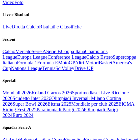
Video
Foto
Live e Risultati
Live
Diretta Calcio
Risultati e Classifiche
Sezioni
Calcio
Mercato
Serie A
Serie B
Coppa Italia
Champions
League
Europa League
Conference League
Calcio Estero
Supercoppa
Italiana
Formula 1
Formula E
MotoGP
Altri Motori
Basket
America's
Cup
Nations League
Tennis
Sci
Volley
Drive UP
Speciali
Mondiali 2026
Roland Garros 2026
Sportmediaset Live Riccione
2026
Scudetto Inter 2026
Olimpiadi Invernali Milano Cortina
2026
Super Bowl 2026
Eicma 2025
Mondiale per club 2025
EICMA
Riding Fest 2025
Paralimpiadi Parigi 2024
Olimpiadi Parigi
2024
Euro 2024
Squadra Serie A
Atalanta
Bologna
Cagliari
Como
Fiorentina
Frosinone
Genoa
Inter
Juvent