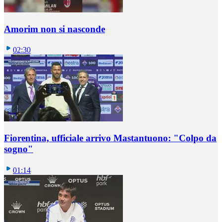
Amorim non si nasconde
02:30
Fiorentina, ufficiale arrivo Mastantuono: "Colpo da
sogno"
01:14