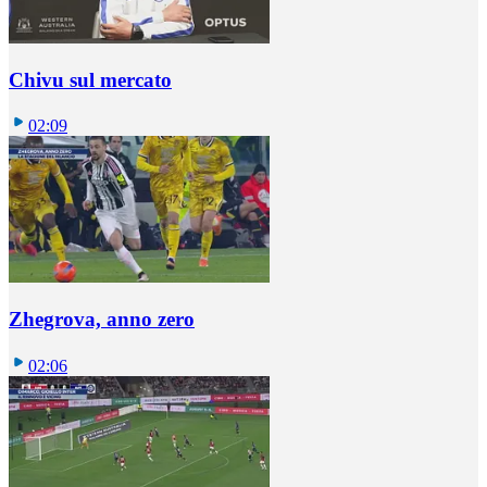
Chivu sul mercato
02:09
Zhegrova, anno zero
02:06