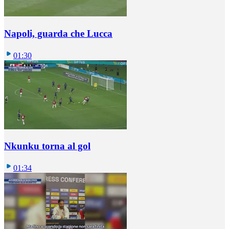
Napoli, guarda che Lucca
01:30
Nkunku torna al gol
01:34