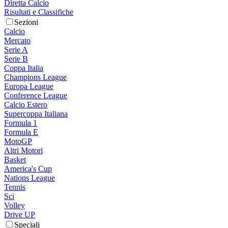
Diretta Calcio
Risultati e Classifiche
Sezioni
Calcio
Mercato
Serie A
Serie B
Coppa Italia
Champions League
Europa League
Conference League
Calcio Estero
Supercoppa Italiana
Formula 1
Formula E
MotoGP
Altri Motori
Basket
America's Cup
Nations League
Tennis
Sci
Volley
Drive UP
Speciali