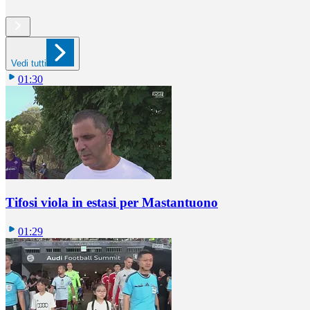
Vedi tutti
01:30
Tifosi viola in estasi per Mastantuono
01:29