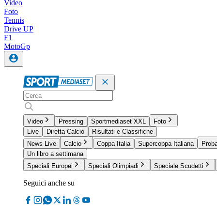
Video
Foto
Tennis
Drive UP
F1
MotoGp
Video
Pressing
Sportmediaset XXL
Foto
Live
Diretta Calcio
Risultati e Classifiche
News Live
Calcio
Coppa Italia
Supercoppa Italiana
Proba
Un libro a settimana
Speciali Europei
Speciali Olimpiadi
Speciale Scudetti
Seguici anche su