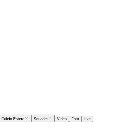
Calcio Estero
Squadre
Video
Foto
Live