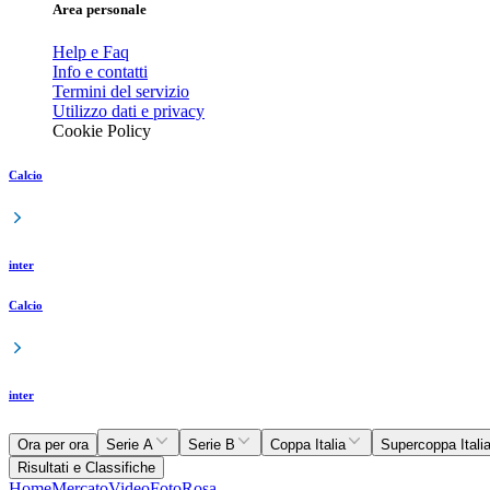
Area personale
Help e Faq
Info e contatti
Termini del servizio
Utilizzo dati e privacy
Cookie Policy
Calcio
inter
Calcio
inter
Ora per ora
Serie A
Serie B
Coppa Italia
Supercoppa Itali
Risultati e Classifiche
Home
Mercato
Video
Foto
Rosa