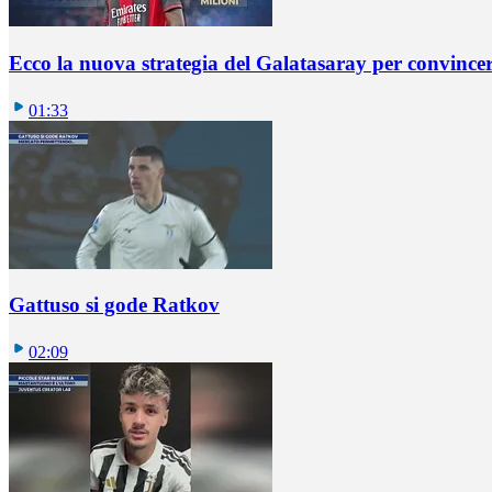
Ecco la nuova strategia del Galatasaray per convincer
01:33
Gattuso si gode Ratkov
02:09