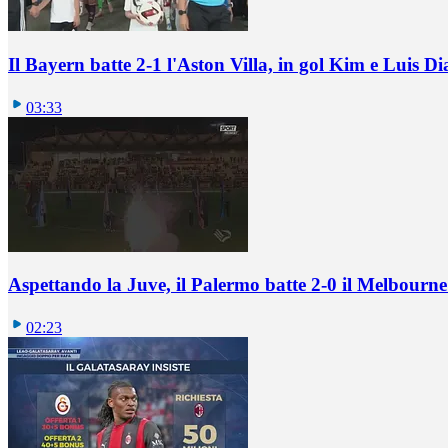
Il Bayern batte 2-1 l'Aston Villa, in gol Kim e Luis Di
03:33
Aspettando la Juve, il Palermo batte 2-0 il Melbourne
02:23