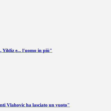
 Yildiz e... l'uomo in più"
nti Vlahovic ha lasciato un vuoto"