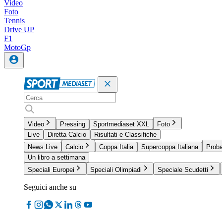
Video
Foto
Tennis
Drive UP
F1
MotoGp
Video
Pressing
Sportmediaset XXL
Foto
Live
Diretta Calcio
Risultati e Classifiche
News Live
Calcio
Coppa Italia
Supercoppa Italiana
Proba
Un libro a settimana
Speciali Europei
Speciali Olimpiadi
Speciale Scudetti
Seguici anche su