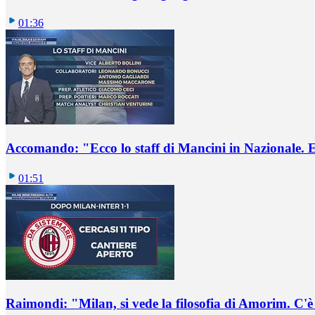
01:36
Accomando: "Ecco lo staff di Mancini in Nazionale. E 
01:51
Raimondi: "Milan, si vede la filosofia di Amorim. C'