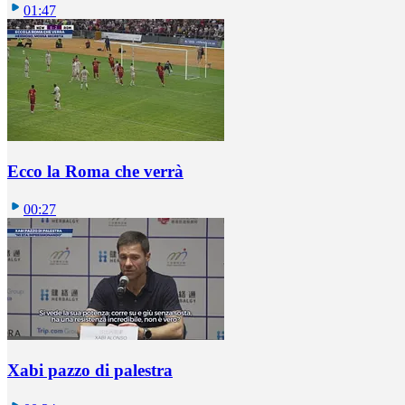
01:47
Ecco la Roma che verrà
00:27
Xabi pazzo di palestra