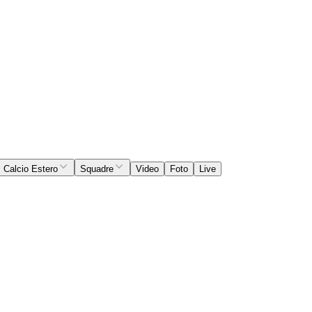
Calcio Estero
Squadre
Video
Foto
Live