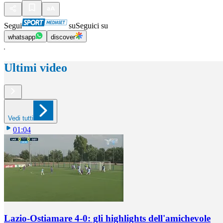
Segui
su
Seguici su
whatsapp
discover
Ultimi video
Vedi tutti
01:04
Lazio-Ostiamare 4-0: gli highlights dell'amichevole