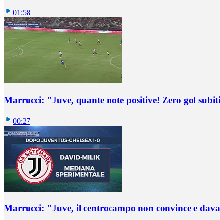
01:58
Marrucci: "Juve, quante note positive! Zero gol subiti,
00:27
Marrucci: "Juve, il centrocampo non convince e dava