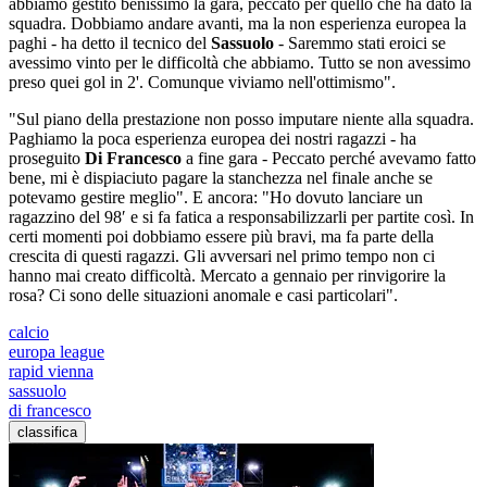
abbiamo gestito benissimo la gara, peccato per quello che ha dato la
squadra. Dobbiamo andare avanti, ma la non esperienza europea la
paghi - ha detto il tecnico del
Sassuolo
- Saremmo stati eroici se
avessimo vinto per le difficoltà che abbiamo. Tutto se non avessimo
preso quei gol in 2'. Comunque viviamo nell'ottimismo".
"Sul piano della prestazione non posso imputare niente alla squadra.
Paghiamo la poca esperienza europea dei nostri ragazzi - ha
proseguito
Di Francesco
a fine gara - Peccato perché avevamo fatto
bene, mi è dispiaciuto pagare la stanchezza nel finale anche se
potevamo gestire meglio". E ancora: "Ho dovuto lanciare un
ragazzino del 98′ e si fa fatica a responsabilizzarli per partite così. In
certi momenti poi dobbiamo essere più bravi, ma fa parte della
crescita di questi ragazzi. Gli avversari nel primo tempo non ci
hanno mai creato difficoltà. Mercato a gennaio per rinvigorire la
rosa? Ci sono delle situazioni anomale e casi particolari".
calcio
europa league
rapid vienna
sassuolo
di francesco
classifica