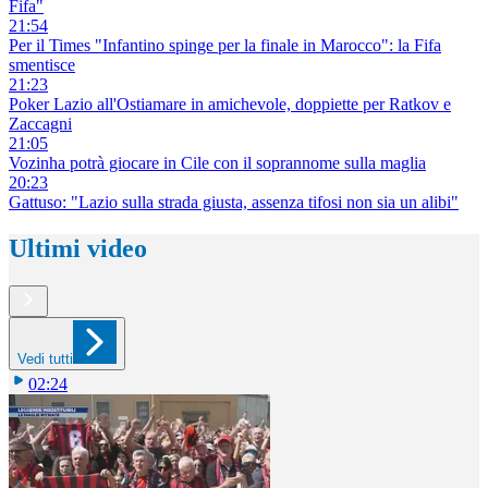
Fifa"
21:54
Per il Times "Infantino spinge per la finale in Marocco": la Fifa
smentisce
21:23
Poker Lazio all'Ostiamare in amichevole, doppiette per Ratkov e
Zaccagni
21:05
Vozinha potrà giocare in Cile con il soprannome sulla maglia
20:23
Gattuso: "Lazio sulla strada giusta, assenza tifosi non sia un alibi"
Ultimi video
Vedi tutti
02:24