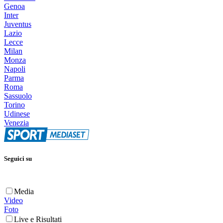
Genoa
Inter
Juventus
Lazio
Lecce
Milan
Monza
Napoli
Parma
Roma
Sassuolo
Torino
Udinese
Venezia
Seguici su
Media
Video
Foto
Live e Risultati