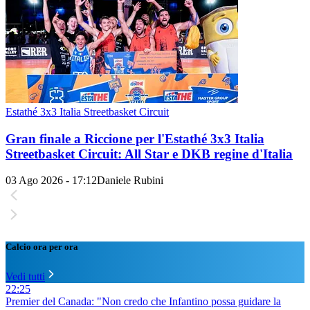
Estathé 3x3 Italia Streetbasket Circuit
Gran finale a Riccione per l'Estathé 3x3 Italia
Streetbasket Circuit: All Star e DKB regine d'Italia
03 Ago 2026 - 17:12
Daniele Rubini
Calcio ora per ora
Vedi tutti
22:25
Premier del Canada: "Non credo che Infantino possa guidare la