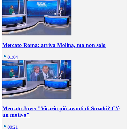
Mercato Roma: arriva Molina, ma non solo
01:04
Mercato Juve: "Vicario più avanti di Suzuki? C'è
un motivo"
00:21