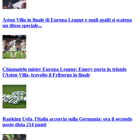
Aston Villa in finale di Europa League e sugli spalti si scatena
un tifoso speciale...
Chiamatelo mister Europa League: Emery porta in trionfo
l'Aston Villa, travolto il Friburgo in finale
Ranking Uefa, l'Italia accorcia sulla Germania: ora il secondo
posto dista 214 punti