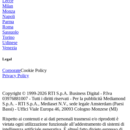
Lecce
Milan
Monza
Napoli
Parma
Roma
Sassuolo
Torino
Udinese
Venezia
Legal
Corporate
Cookie Policy
Privacy Policy
Copyright © 1999-
2026
RTI S.p.A. Business Digital - P.Iva
03976881007 - Tutti i diritti riservati - Per la pubblicità Mediamond
S.p.A. - RTI S.p.A., Mediaset N.V., sede legale Amsterdam (Paesi
Bassi) - Uffici Viale Europa 46, 20093 Cologno Monzese (MI)
Rispetto ai contenuti e ai dati personali trasmessi e/o riprodotti è
vietata ogni utilizzazione funzionale all’addestramento di sistemi di
intelligenza artificiale generativa. È altresì fatto divieto espresso di