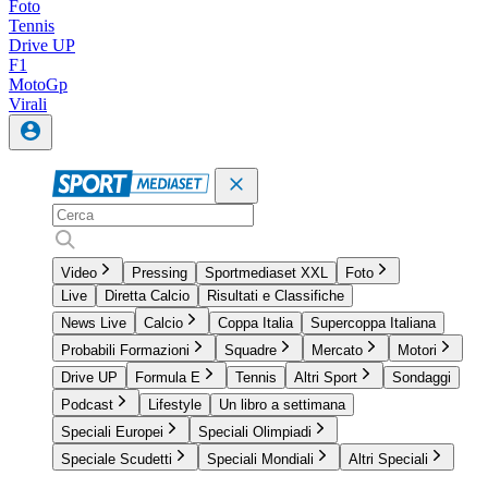
Foto
Tennis
Drive UP
F1
MotoGp
Virali
Video
Pressing
Sportmediaset XXL
Foto
Live
Diretta Calcio
Risultati e Classifiche
News Live
Calcio
Coppa Italia
Supercoppa Italiana
Probabili Formazioni
Squadre
Mercato
Motori
Drive UP
Formula E
Tennis
Altri Sport
Sondaggi
Podcast
Lifestyle
Un libro a settimana
Speciali Europei
Speciali Olimpiadi
Speciale Scudetti
Speciali Mondiali
Altri Speciali