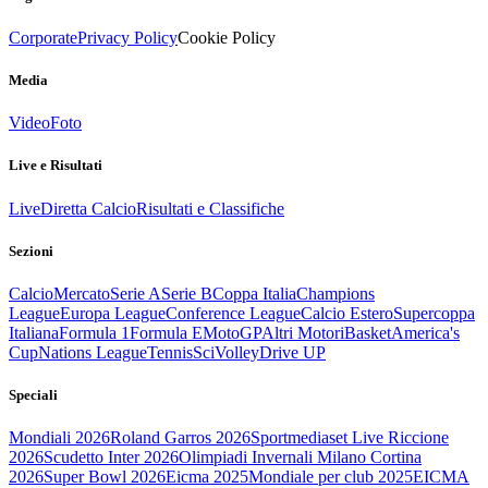
Corporate
Privacy Policy
Cookie Policy
Media
Video
Foto
Live e Risultati
Live
Diretta Calcio
Risultati e Classifiche
Sezioni
Calcio
Mercato
Serie A
Serie B
Coppa Italia
Champions
League
Europa League
Conference League
Calcio Estero
Supercoppa
Italiana
Formula 1
Formula E
MotoGP
Altri Motori
Basket
America's
Cup
Nations League
Tennis
Sci
Volley
Drive UP
Speciali
Mondiali 2026
Roland Garros 2026
Sportmediaset Live Riccione
2026
Scudetto Inter 2026
Olimpiadi Invernali Milano Cortina
2026
Super Bowl 2026
Eicma 2025
Mondiale per club 2025
EICMA