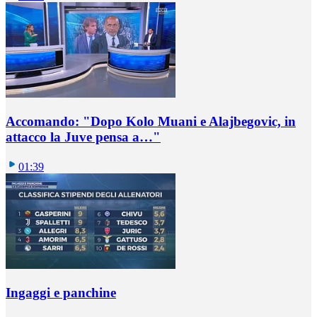
Accomando: "Dopo Kolo Muani e Alajbegovic, in
attacco la Juve pensa a…"
01:39
Ingaggi e panchine