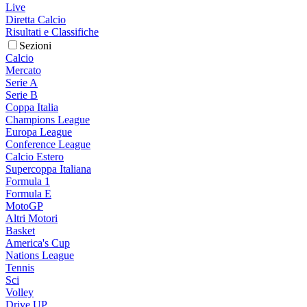
Live
Diretta Calcio
Risultati e Classifiche
Sezioni
Calcio
Mercato
Serie A
Serie B
Coppa Italia
Champions League
Europa League
Conference League
Calcio Estero
Supercoppa Italiana
Formula 1
Formula E
MotoGP
Altri Motori
Basket
America's Cup
Nations League
Tennis
Sci
Volley
Drive UP