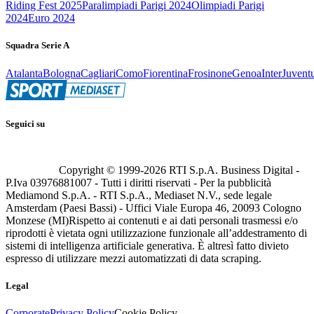
Riding Fest 2025
Paralimpiadi Parigi 2024
Olimpiadi Parigi
2024
Euro 2024
Squadra Serie A
Atalanta
Bologna
Cagliari
Como
Fiorentina
Frosinone
Genoa
Inter
Juvent
Seguici su
Copyright © 1999-
2026
RTI S.p.A. Business Digital -
P.Iva 03976881007 - Tutti i diritti riservati - Per la pubblicità
Mediamond S.p.A. - RTI S.p.A., Mediaset N.V., sede legale
Amsterdam (Paesi Bassi) - Uffici Viale Europa 46, 20093 Cologno
Monzese (MI)
Rispetto ai contenuti e ai dati personali trasmessi e/o
riprodotti è vietata ogni utilizzazione funzionale all’addestramento di
sistemi di intelligenza artificiale generativa. È altresì fatto divieto
espresso di utilizzare mezzi automatizzati di data scraping.
Legal
Corporate
Privacy Policy
Cookie Policy