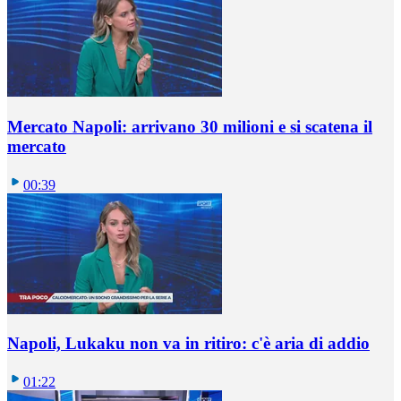
Mercato Napoli: arrivano 30 milioni e si scatena il
mercato
00:39
Napoli, Lukaku non va in ritiro: c'è aria di addio
01:22