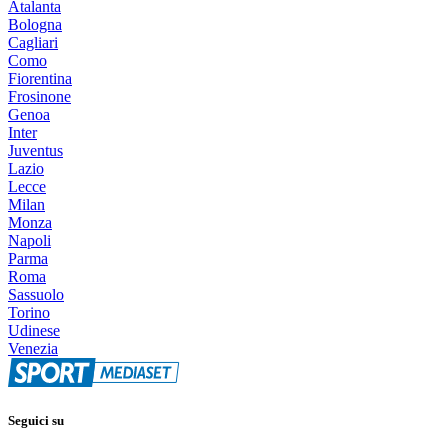
Atalanta
Bologna
Cagliari
Como
Fiorentina
Frosinone
Genoa
Inter
Juventus
Lazio
Lecce
Milan
Monza
Napoli
Parma
Roma
Sassuolo
Torino
Udinese
Venezia
Seguici su