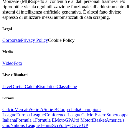
Monzese (MI)
Rispetto ai contenuti e ai dati personali trasmessi e/o
riprodotti è vietata ogni utilizzazione funzionale all’addestramento di
sistemi di intelligenza artificiale generativa. È altresì fatto divieto
espresso di utilizzare mezzi automatizzati di data scraping.
Legal
Corporate
Privacy Policy
Cookie Policy
Media
Video
Foto
Live e Risultati
Live
Diretta Calcio
Risultati e Classifiche
Sezioni
Calcio
Mercato
Serie A
Serie B
Coppa Italia
Champions
League
Europa League
Conference League
Calcio Estero
Supercoppa
Italiana
Formula 1
Formula E
MotoGP
Altri Motori
Basket
America's
Cup
Nations League
Tennis
Sci
Volley
Drive UP