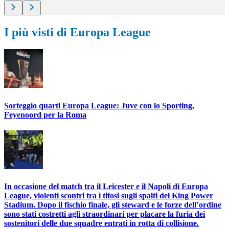
I più visti di Europa League
Sorteggio quarti Europa League: Juve con lo Sporting,
Feyenoord per la Roma
In occasione del match tra il Leicester e il Napoli di Europa
League, violenti scontri tra i tifosi sugli spalti del King Power
Stadium. Dopo il fischio finale, gli steward e le forze dell’ordine
sono stati costretti agli straordinari per placare la furia dei
sostenitori delle due squadre entrati in rotta di collisione.