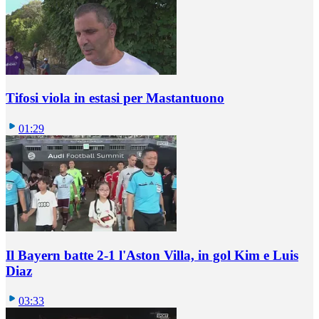
Tifosi viola in estasi per Mastantuono
01:29
Il Bayern batte 2-1 l'Aston Villa, in gol Kim e Luis
Diaz
03:33