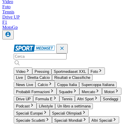
Video
Foto
Tennis
Drive UP
F1
MotoGp
Video
Pressing
Sportmediaset XXL
Foto
Live
Diretta Calcio
Risultati e Classifiche
News Live
Calcio
Coppa Italia
Supercoppa Italiana
Probabili Formazioni
Squadre
Mercato
Motori
Drive UP
Formula E
Tennis
Altri Sport
Sondaggi
Podcast
Lifestyle
Un libro a settimana
Speciali Europei
Speciali Olimpiadi
Speciale Scudetti
Speciali Mondiali
Altri Speciali