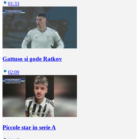
01:33
Gattuso si gode Ratkov
02:09
Piccole star in serie A