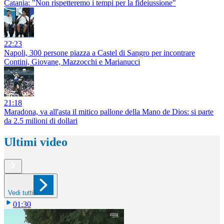
Catania: "Non rispetteremo i tempi per la fideiussione"
22:23
Napoli, 300 persone piazza a Castel di Sangro per incontrare
Contini, Giovane, Mazzocchi e Marianucci
21:18
Maradona, va all'asta il mitico pallone della Mano de Dios: si parte
da 2.5 milioni di dollari
Ultimi video
Vedi tutti
01:30