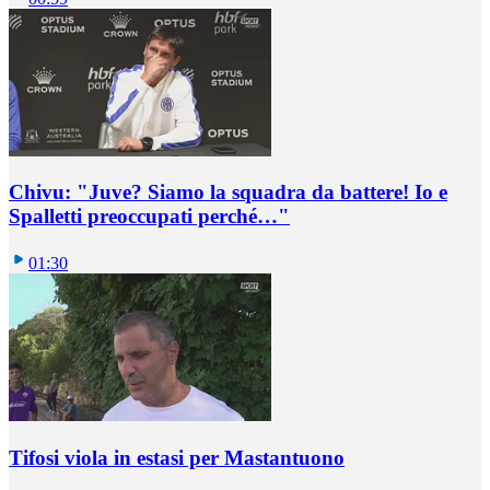
Chivu: "Juve? Siamo la squadra da battere! Io e
Spalletti preoccupati perché…"
01:30
Tifosi viola in estasi per Mastantuono