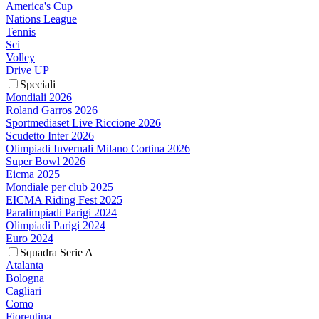
America's Cup
Nations League
Tennis
Sci
Volley
Drive UP
Speciali
Mondiali 2026
Roland Garros 2026
Sportmediaset Live Riccione 2026
Scudetto Inter 2026
Olimpiadi Invernali Milano Cortina 2026
Super Bowl 2026
Eicma 2025
Mondiale per club 2025
EICMA Riding Fest 2025
Paralimpiadi Parigi 2024
Olimpiadi Parigi 2024
Euro 2024
Squadra Serie A
Atalanta
Bologna
Cagliari
Como
Fiorentina