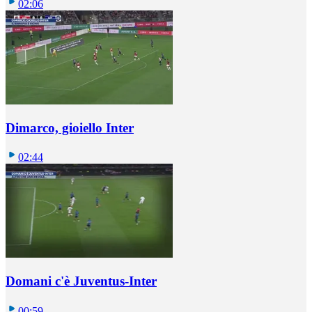
02:06
Dimarco, gioiello Inter
02:44
Domani c'è Juventus-Inter
00:59