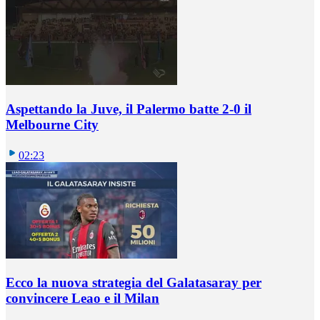
Aspettando la Juve, il Palermo batte 2-0 il
Melbourne City
02:23
Ecco la nuova strategia del Galatasaray per
convincere Leao e il Milan