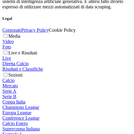
sistemi di intelligenza artificiale generativa. È altresì fatto divieto
espresso di utilizzare mezzi automatizzati di data scraping.
Legal
Corporate
Privacy Policy
Cookie Policy
Media
Video
Foto
Live e Risultati
Live
Diretta Calcio
Risultati e Classifiche
Sezioni
Calcio
Mercato
Serie A
Serie B
Coppa Italia
Champions League
Europa League
Conference League
Calcio Estero
Supercoppa Italiana