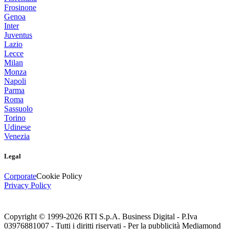
Frosinone
Genoa
Inter
Juventus
Lazio
Lecce
Milan
Monza
Napoli
Parma
Roma
Sassuolo
Torino
Udinese
Venezia
Legal
Corporate
Cookie Policy
Privacy Policy
Copyright © 1999-
2026
RTI S.p.A. Business Digital - P.Iva
03976881007 - Tutti i diritti riservati - Per la pubblicità Mediamond