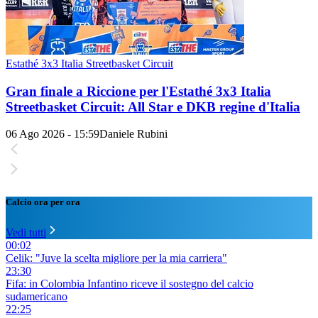
Estathé 3x3 Italia Streetbasket Circuit
Gran finale a Riccione per l'Estathé 3x3 Italia
Streetbasket Circuit: All Star e DKB regine d'Italia
06 Ago 2026 - 15:59
Daniele Rubini
Calcio ora per ora
Vedi tutti
00:02
Celik: "Juve la scelta migliore per la mia carriera"
23:30
Fifa: in Colombia Infantino riceve il sostegno del calcio
sudamericano
22:25