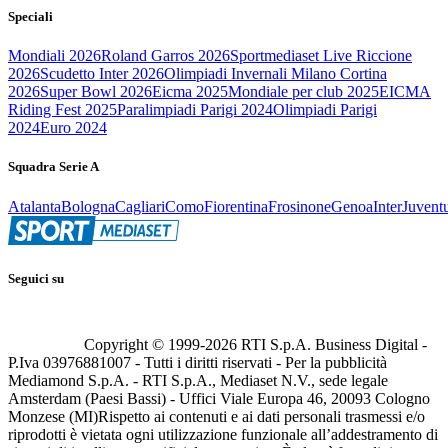
Speciali
Mondiali 2026
Roland Garros 2026
Sportmediaset Live Riccione
2026
Scudetto Inter 2026
Olimpiadi Invernali Milano Cortina
2026
Super Bowl 2026
Eicma 2025
Mondiale per club 2025
EICMA
Riding Fest 2025
Paralimpiadi Parigi 2024
Olimpiadi Parigi
2024
Euro 2024
Squadra Serie A
Atalanta
Bologna
Cagliari
Como
Fiorentina
Frosinone
Genoa
Inter
Juvent
Seguici su
Copyright © 1999-
2026
RTI S.p.A. Business Digital -
P.Iva 03976881007 - Tutti i diritti riservati - Per la pubblicità
Mediamond S.p.A. - RTI S.p.A., Mediaset N.V., sede legale
Amsterdam (Paesi Bassi) - Uffici Viale Europa 46, 20093 Cologno
Monzese (MI)
Rispetto ai contenuti e ai dati personali trasmessi e/o
riprodotti è vietata ogni utilizzazione funzionale all’addestramento di