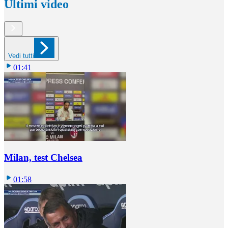
Ultimi video
Vedi tutti
01:41
Milan, test Chelsea
01:58