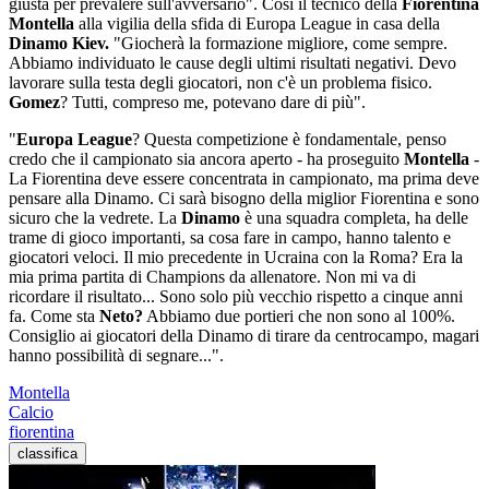
giusta per prevalere sull'avversario". Così il tecnico della
Fiorentina
Montella
alla vigilia della sfida di Europa League in casa della
Dinamo Kiev.
"Giocherà la formazione migliore, come sempre.
Abbiamo individuato le cause degli ultimi risultati negativi. Devo
lavorare sulla testa degli giocatori, non c'è un problema fisico.
Gomez
? Tutti, compreso me, potevano dare di più".
"
Europa League
? Questa competizione è fondamentale, penso
credo che il campionato sia ancora aperto - ha proseguito
Montella
-
La Fiorentina deve essere concentrata in campionato, ma prima deve
pensare alla Dinamo. Ci sarà bisogno della miglior Fiorentina e sono
sicuro che la vedrete. La
Dinamo
è una squadra completa, ha delle
trame di gioco importanti, sa cosa fare in campo, hanno talento e
giocatori veloci. Il mio precedente in Ucraina con la Roma? Era la
mia prima partita di Champions da allenatore. Non mi va di
ricordare il risultato... Sono solo più vecchio rispetto a cinque anni
fa. Come sta
Neto?
Abbiamo due portieri che non sono al 100%.
Consiglio ai giocatori della Dinamo di tirare da centrocampo, magari
hanno possibilità di segnare...".
Montella
Calcio
fiorentina
classifica