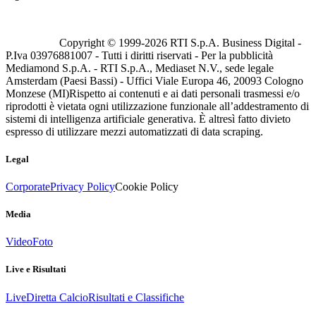
Copyright © 1999-
2026
RTI S.p.A. Business Digital -
P.Iva 03976881007 - Tutti i diritti riservati - Per la pubblicità
Mediamond S.p.A. - RTI S.p.A., Mediaset N.V., sede legale
Amsterdam (Paesi Bassi) - Uffici Viale Europa 46, 20093 Cologno
Monzese (MI)
Rispetto ai contenuti e ai dati personali trasmessi e/o
riprodotti è vietata ogni utilizzazione funzionale all’addestramento di
sistemi di intelligenza artificiale generativa. È altresì fatto divieto
espresso di utilizzare mezzi automatizzati di data scraping.
Legal
Corporate
Privacy Policy
Cookie Policy
Media
Video
Foto
Live e Risultati
Live
Diretta Calcio
Risultati e Classifiche