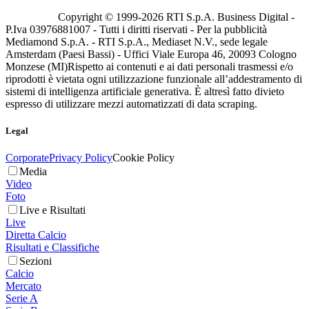
Copyright © 1999-
2026
RTI S.p.A. Business Digital -
P.Iva 03976881007 - Tutti i diritti riservati - Per la pubblicità
Mediamond S.p.A. - RTI S.p.A., Mediaset N.V., sede legale
Amsterdam (Paesi Bassi) - Uffici Viale Europa 46, 20093 Cologno
Monzese (MI)
Rispetto ai contenuti e ai dati personali trasmessi e/o
riprodotti è vietata ogni utilizzazione funzionale all’addestramento di
sistemi di intelligenza artificiale generativa. È altresì fatto divieto
espresso di utilizzare mezzi automatizzati di data scraping.
Legal
Corporate
Privacy Policy
Cookie Policy
Media
Video
Foto
Live e Risultati
Live
Diretta Calcio
Risultati e Classifiche
Sezioni
Calcio
Mercato
Serie A