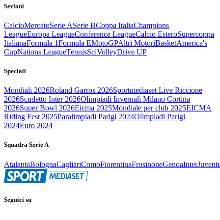
Sezioni
Calcio
Mercato
Serie A
Serie B
Coppa Italia
Champions
League
Europa League
Conference League
Calcio Estero
Supercoppa
Italiana
Formula 1
Formula E
MotoGP
Altri Motori
Basket
America's
Cup
Nations League
Tennis
Sci
Volley
Drive UP
Speciali
Mondiali 2026
Roland Garros 2026
Sportmediaset Live Riccione
2026
Scudetto Inter 2026
Olimpiadi Invernali Milano Cortina
2026
Super Bowl 2026
Eicma 2025
Mondiale per club 2025
EICMA
Riding Fest 2025
Paralimpiadi Parigi 2024
Olimpiadi Parigi
2024
Euro 2024
Squadra Serie A
Atalanta
Bologna
Cagliari
Como
Fiorentina
Frosinone
Genoa
Inter
Juvent
Seguici su