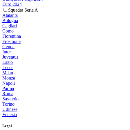
Euro 2024
Squadra Serie A
Atalanta
Bologna
Cagliari
Como
Fiorentina
Frosinone
Genoa
Inter
Juventus
Lazio
Lecce
Milan
Monza
Napoli
Parma
Roma
Sassuolo
Torino
Udinese
Venezia
Legal