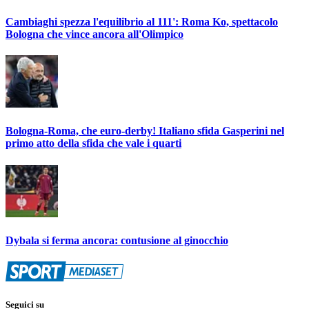
Cambiaghi spezza l'equilibrio al 111': Roma Ko, spettacolo
Bologna che vince ancora all'Olimpico
Bologna-Roma, che euro-derby! Italiano sfida Gasperini nel
primo atto della sfida che vale i quarti
Dybala si ferma ancora: contusione al ginocchio
Seguici su