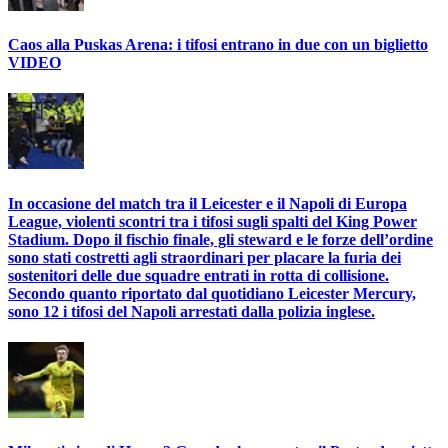
Caos alla Puskas Arena: i tifosi entrano in due con un biglietto
VIDEO
In occasione del match tra il Leicester e il Napoli di Europa
League, violenti scontri tra i tifosi sugli spalti del King Power
Stadium. Dopo il fischio finale, gli steward e le forze dell’ordine
sono stati costretti agli straordinari per placare la furia dei
sostenitori delle due squadre entrati in rotta di collisione.
Secondo quanto riportato dal quotidiano Leicester Mercury,
sono 12 i tifosi del Napoli arrestati dalla polizia inglese.