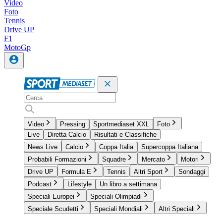
Video
Foto
Tennis
Drive UP
F1
MotoGp
Video
Pressing
Sportmediaset XXL
Foto
Live
Diretta Calcio
Risultati e Classifiche
News Live
Calcio
Coppa Italia
Supercoppa Italiana
Probabili Formazioni
Squadre
Mercato
Motori
Drive UP
Formula E
Tennis
Altri Sport
Sondaggi
Podcast
Lifestyle
Un libro a settimana
Speciali Europei
Speciali Olimpiadi
Speciale Scudetti
Speciali Mondiali
Altri Speciali