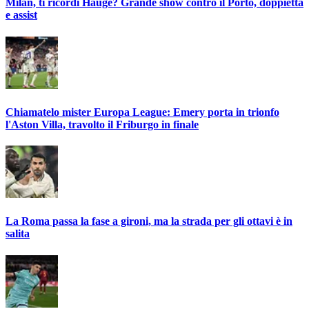
Milan, ti ricordi Hauge? Grande show contro il Porto, doppietta
e assist
Chiamatelo mister Europa League: Emery porta in trionfo
l'Aston Villa, travolto il Friburgo in finale
La Roma passa la fase a gironi, ma la strada per gli ottavi è in
salita