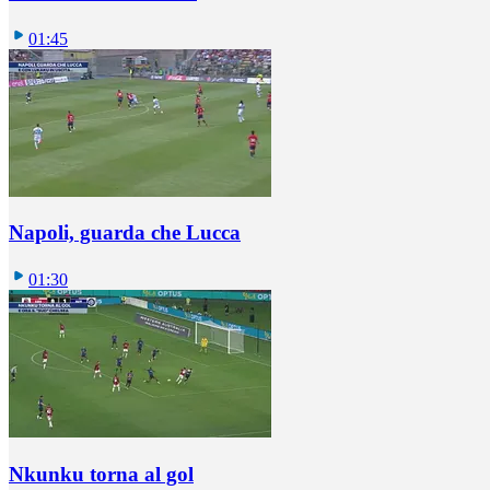
01:45
Napoli, guarda che Lucca
01:30
Nkunku torna al gol