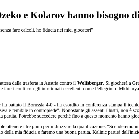
zeko e Kolarov hanno bisogno di
 senza fare calcoli, ho fiducia nei miei giocatori"
attesa dalla trasferta in Austria contro il
Wolfsberger
. Si giocherà a Gra
 fare i conti con gli infortunati eccellenti come Pellegrini e Mkhitar
 ha battuto il Borussia 4-0 - ha esordito in conferenza stampa il tecni
siva e temibile in contropiede". Nonostante gli assenti illustri, non è 
la partita. Potrebbe succedere perché fino a questo momento hanno giocato
le ottenere i tre punti per indirizzare la qualificazione: "Scenderemo 
 della mia fiducia e faremo una buona partita. Kalinic partirà dall'ini