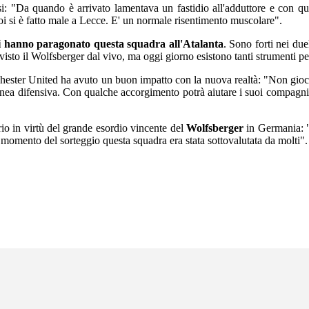
ssi: "Da quando è arrivato lamentava un fastidio all'adduttore e con qu
oi si è fatto male a Lecce. E' un normale risentimento muscolare".
 hanno paragonato questa squadra all'Atalanta
. Sono forti nei d
 visto il Wolfsberger dal vivo, ma oggi giorno esistono tanti strumenti per
hester United ha avuto un buon impatto con la nuova realtà: "Non giocav
nea difensiva. Con qualche accorgimento potrà aiutare i suoi compagni, 
io in virtù del grande esordio vincente del
Wolfsberger
in Germania: "
momento del sorteggio questa squadra era stata sottovalutata da molti".