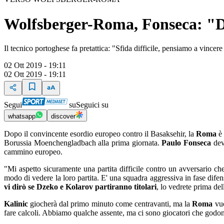
Wolfsberger-Roma, Fonseca: "D
Il tecnico portoghese fa pretattica: "Sfida difficile, pensiamo a vincere
02 Ott 2019 - 19:11
02 Ott 2019 - 19:11
Segui
su
Seguici su
whatsapp
discover
Dopo il convincente esordio europeo contro il Basaksehir, la
Roma
è 
Borussia Moenchengladbach alla prima giornata.
Paulo Fonseca
deve
cammino europeo.
"Mi aspetto sicuramente una partita difficile contro un avversario che
modo di vedere la loro partita. E' una squadra aggressiva in fase difen
vi dirò se Dzeko e Kolarov partiranno titolari
, lo vedrete prima del
Kalinic
giocherà dal primo minuto come centravanti, ma la
Roma
vuo
fare calcoli. Abbiamo qualche assente, ma ci sono giocatori che godono