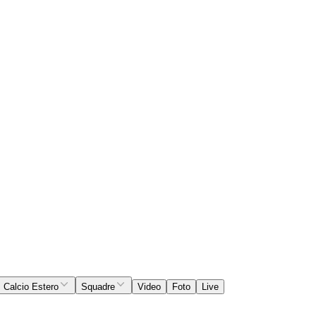
Calcio Estero
Squadre
Video
Foto
Live