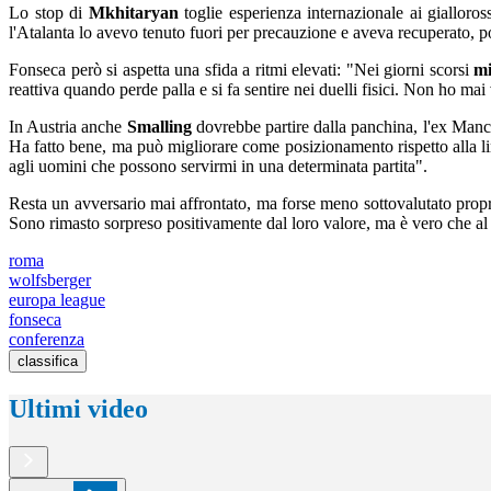
Lo stop di
Mkhitaryan
toglie esperienza internazionale ai gialloro
l'Atalanta lo avevo tenuto fuori per precauzione e aveva recuperato, p
Fonseca però si aspetta una sfida a ritmi elevati: "Nei giorni scorsi
mi
reattiva quando perde palla e si fa sentire nei duelli fisici. Non ho mai
In Austria anche
Smalling
dovrebbe partire dalla panchina, l'ex Manc
Ha fatto bene, ma può migliorare come posizionamento rispetto alla li
agli uomini che possono servirmi in una determinata partita".
Resta un avversario mai affrontato, ma forse meno sottovalutato propr
Sono rimasto sorpreso positivamente dal loro valore, ma è vero che al 
roma
wolfsberger
europa league
fonseca
conferenza
classifica
Ultimi video