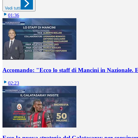
Vedi tutti
01:36
Accomando: "Ecco lo staff di Mancini in Nazionale. E 
02:23
Ecco la nuova strategia del Galatasaray per convincer