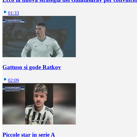
01:33
Gattuso si gode Ratkov
02:09
Piccole star in serie A