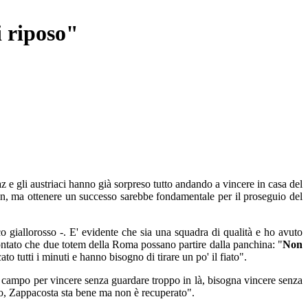
 riposo"
z e gli austriaci hanno già sorpreso tutto andando a vincere in casa del
yan, ma ottenere un successo sarebbe fondamentale per il proseguio del
co giallorosso -. E' evidente che sia una squadra di qualità e ho avuto
scontato che due totem della Roma possano partire dalla panchina: "
Non
 tutti i minuti e hanno bisogno di tirare un po' il fiato".
in campo per vincere senza guardare troppo in là, bisogna vincere senza
zio, Zappacosta sta bene ma non è recuperato".