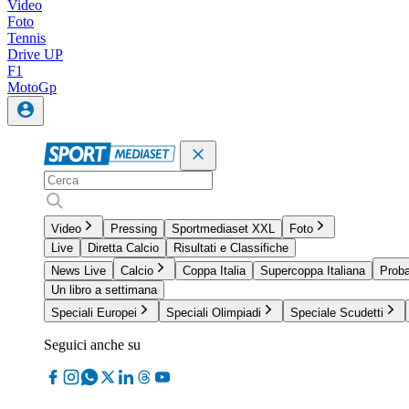
Video
Foto
Tennis
Drive UP
F1
MotoGp
Video
Pressing
Sportmediaset XXL
Foto
Live
Diretta Calcio
Risultati e Classifiche
News Live
Calcio
Coppa Italia
Supercoppa Italiana
Proba
Un libro a settimana
Speciali Europei
Speciali Olimpiadi
Speciale Scudetti
Seguici anche su