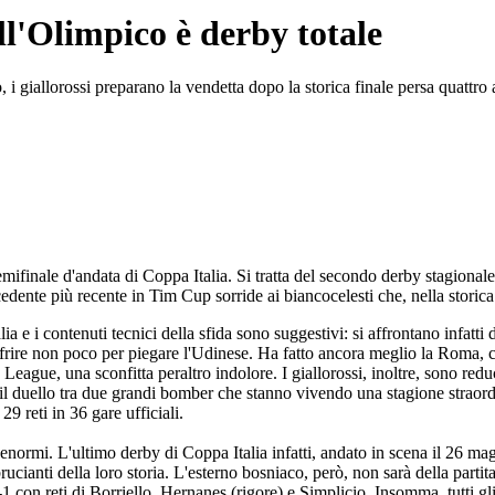
ll'Olimpico è derby totale
, i giallorossi preparano la vendetta dopo la storica finale persa quattro 
ifinale d'andata di Coppa Italia. Si tratta del secondo derby stagionale
edente più recente in Tim Cup sorride ai biancocelesti che, nella storica
 e i contenuti tecnici della sfida sono suggestivi: si affrontano infatti
frire non poco per piegare l'Udinese. Ha fatto ancora meglio la Roma, che
a League, una sconfitta peraltro indolore. I giallorossi, inoltre, sono red
 il duello tra due grandi bomber che stanno vivendo una stagione straord
9 reti in 36 gare ufficiali.
ormi. L'ultimo derby di Coppa Italia infatti, andato in scena il 26 magg
ù brucianti della loro storia. L'esterno bosniaco, però, non sarà della part
1 con reti di Borriello, Hernanes (rigore) e Simplicio. Insomma, tutti gli 