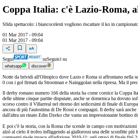
Coppa Italia: c'è Lazio-Roma, a
Sfida spettacolo: i biancocelesti vogliono riscattare il ko in campionato
01 Mar 2017 - 09:04
01 Mar 2017 - 09:04
Segui
su
Seguici su
whatsapp
discover
Notte da brividi all'Olimpico dove Lazio e Roma si affrontano nella sem
0 con i gol firmati da Strootman e Nainggolan nella ripresa. Ma il prec
Il derby romano numero 166 della storia ha come cornice la Coppa Italia
delle ultime cinque partite disputate, anche se domenica ha dovuto sof
scorso contro il Villarreal nel ritorno dei sedicesimi di finale di Europ
ancora di più l'autostima di De Rossi e compagni. Il derby sarà anche
dall'altra un rinato Edin Dzeko che vanta un impressionante bottino di 2
E poi c'è la storia, con la Roma che scende in campo con motivazioni en
alzò al cielo il trofeo infliggendo ai giallorossi una delle sconfitte pi
compagni risale invece all'edizione 2010-11: agli ottavi di finale finì 2-