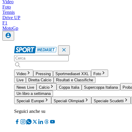
Video
Foto
Tennis
Drive UP
F1
MotoGp
Video
Pressing
Sportmediaset XXL
Foto
Live
Diretta Calcio
Risultati e Classifiche
News Live
Calcio
Coppa Italia
Supercoppa Italiana
Proba
Un libro a settimana
Speciali Europei
Speciali Olimpiadi
Speciale Scudetti
Seguici anche su