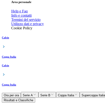
Area personale
Help e Faq
Info e contatti
Termini del servizio
Utilizzo dati e privacy
Cookie Policy
Calcio
Coppa Italia
Calcio
Coppa Italia
Ora per ora
Serie A
Serie B
Coppa Italia
Supercoppa Itali
Risultati e Classifiche