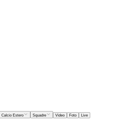
Calcio Estero
Squadre
Video
Foto
Live