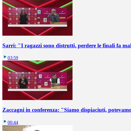
Sarri: "I ragazzi sono distrutti, perdere le finali fa ma
03:59
Zaccagni in conferenza: "Siamo dispiaciuti, potevamo
00:44