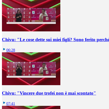
Chivu: "Le cose dette sui miei figli? Sono ferito per
06:28
Chivu: "Vincere due trofei non è mai scontato"
07:41