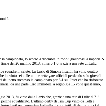
anni fa
: in campionato, lo scorso 4 dicembre, furono i giallorossi a imporsi 2-
 finale del 26 maggio 2013, vinsero 1-0 grazie a una rete di Lulic.
 due squadre in salute. La Lazio di Simone Inzaghi ha vinto quattro
 ha vinto sei delle ultime sette gare ufficiali perdendo solo giovedì
uci dal netto successo in campionato per 3-1 sull'Inter che ha rinforzato
inaria: da una parte Ciro Immobile, a segno già 15 volte quest'anno,
io 2013, fu vinto dalla Lazio che, grazie a una rete di Lulic al 71',
ita perché squalificato. L'ultimo derby di Tim Cup vinto da Totti e
ingredienti per l'ennesima battaglia ci sono tutti: di sicuro non ci si