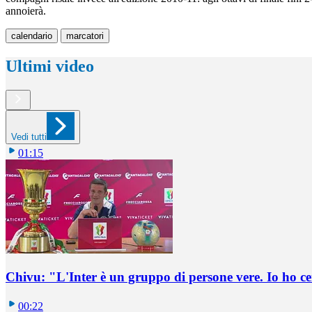
annoierà.
calendario
marcatori
Ultimi video
Vedi tutti
01:15
Chivu: "L'Inter è un gruppo di persone vere. Io ho ce
00:22