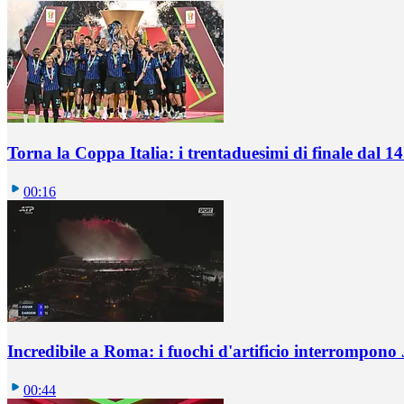
Torna la Coppa Italia: i trentaduesimi di finale dal 1
00:16
Incredibile a Roma: i fuochi d'artificio interrompono
00:44