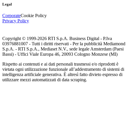
Legal
Corporate
Cookie Policy
Privacy Policy
Copyright © 1999-
2026
RTI S.p.A. Business Digital - P.Iva
03976881007 - Tutti i diritti riservati - Per la pubblicità Mediamond
S.p.A. - RTI S.p.A., Mediaset N.V., sede legale Amsterdam (Paesi
Bassi) - Uffici Viale Europa 46, 20093 Cologno Monzese (MI)
Rispetto ai contenuti e ai dati personali trasmessi e/o riprodotti è
vietata ogni utilizzazione funzionale all’addestramento di sistemi di
intelligenza artificiale generativa. È altresì fatto divieto espresso di
utilizzare mezzi automatizzati di data scraping.