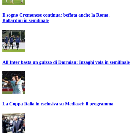
Il sogno Cremonese continua: beffata anche la Roma,
Ballardini in semifinale
All'Inter basta un guizzo di Darmian: Inzaghi vola in semifinale
La Coppa Italia in esclusiva su Mediaset: il programma