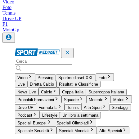
Video
Foto
Tennis
Drive UP
F1
MotoGp
Video
Pressing
Sportmediaset XXL
Foto
Live
Diretta Calcio
Risultati e Classifiche
News Live
Calcio
Coppa Italia
Supercoppa Italiana
Probabili Formazioni
Squadre
Mercato
Motori
Drive UP
Formula E
Tennis
Altri Sport
Sondaggi
Podcast
Lifestyle
Un libro a settimana
Speciali Europei
Speciali Olimpiadi
Speciale Scudetti
Speciali Mondiali
Altri Speciali