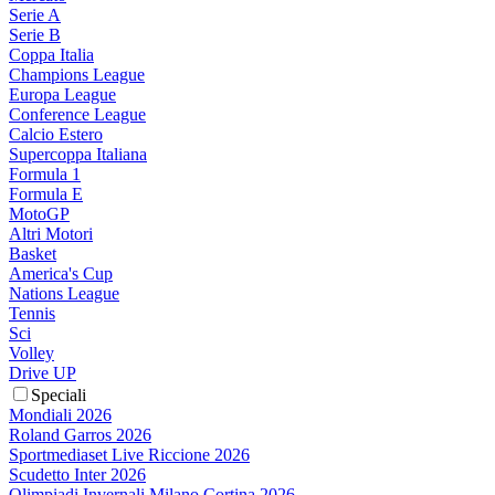
Serie A
Serie B
Coppa Italia
Champions League
Europa League
Conference League
Calcio Estero
Supercoppa Italiana
Formula 1
Formula E
MotoGP
Altri Motori
Basket
America's Cup
Nations League
Tennis
Sci
Volley
Drive UP
Speciali
Mondiali 2026
Roland Garros 2026
Sportmediaset Live Riccione 2026
Scudetto Inter 2026
Olimpiadi Invernali Milano Cortina 2026