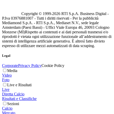
Copyright © 1999-
2026
RTI S.p.A. Business Digital -
P.Iva 03976881007 - Tutti i diritti riservati - Per la pubblicità
Mediamond S.p.A. - RTI S.p.A., Mediaset N.V., sede legale
Amsterdam (Paesi Bassi) - Uffici Viale Europa 46, 20093 Cologno
Monzese (MI)
Rispetto ai contenuti e ai dati personali trasmessi e/o
riprodotti è vietata ogni utilizzazione funzionale all’addestramento di
sistemi di intelligenza artificiale generativa. È altresì fatto divieto
espresso di utilizzare mezzi automatizzati di data scraping.
Legal
Corporate
Privacy Policy
Cookie Policy
Media
Video
Foto
Live e Risultati
Live
Diretta Calcio
Risultati e Classifiche
Sezioni
Calcio
Mercato