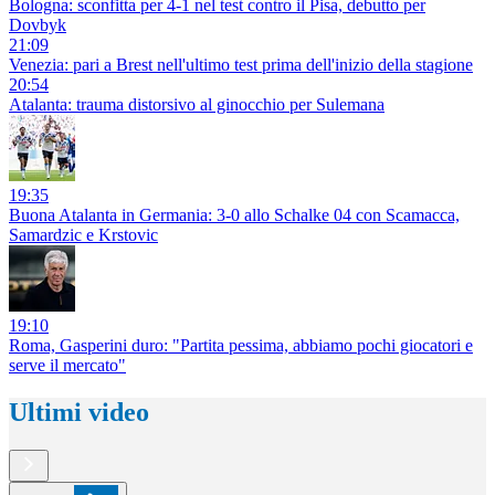
Bologna: sconfitta per 4-1 nel test contro il Pisa, debutto per
Dovbyk
21:09
Venezia: pari a Brest nell'ultimo test prima dell'inizio della stagione
20:54
Atalanta: trauma distorsivo al ginocchio per Sulemana
19:35
Buona Atalanta in Germania: 3-0 allo Schalke 04 con Scamacca,
Samardzic e Krstovic
19:10
Roma, Gasperini duro: "Partita pessima, abbiamo pochi giocatori e
serve il mercato"
Ultimi video