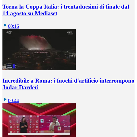
Torna la Coppa Italia: i trentaduesimi di finale dal
14 agosto su Mediaset
00:16
Incredibile a Roma: i fuochi d'artificio interrompono
Jodar-Darderi
00:44