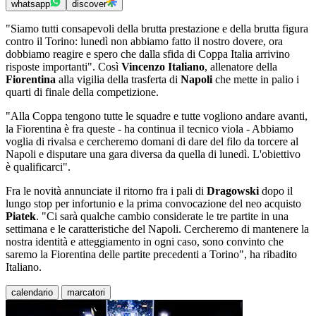
whatsapp
discover
"Siamo tutti consapevoli della brutta prestazione e della brutta figura
contro il Torino: lunedì non abbiamo fatto il nostro dovere, ora
dobbiamo reagire e spero che dalla sfida di Coppa Italia arrivino
risposte importanti". Così
Vincenzo Italiano
, allenatore della
Fiorentina
alla vigilia della trasferta di
Napoli
che mette in palio i
quarti di finale della competizione.
"Alla Coppa tengono tutte le squadre e tutte vogliono andare avanti,
la Fiorentina è fra queste - ha continua il tecnico viola - Abbiamo
voglia di rivalsa e cercheremo domani di dare del filo da torcere al
Napoli e disputare una gara diversa da quella di lunedì. L'obiettivo
è qualificarci".
Fra le novità annunciate il ritorno fra i pali di
Dragowski
dopo il
lungo stop per infortunio e la prima convocazione del neo acquisto
Piatek
. "Ci sarà qualche cambio considerate le tre partite in una
settimana e le caratteristiche del Napoli. Cercheremo di mantenere la
nostra identità e atteggiamento in ogni caso, sono convinto che
saremo la Fiorentina delle partite precedenti a Torino", ha ribadito
Italiano.
calendario
marcatori