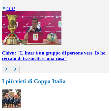
01:15
Chivu: "L'Inter è un gruppo di persone vere. Io ho
cercato di trasmettere una cosa"
I più visti di Coppa Italia