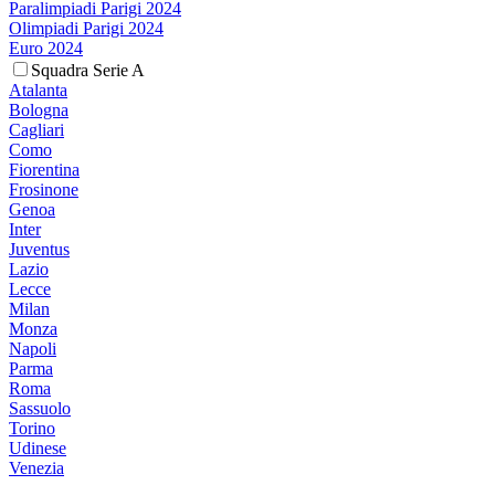
Paralimpiadi Parigi 2024
Olimpiadi Parigi 2024
Euro 2024
Squadra Serie A
Atalanta
Bologna
Cagliari
Como
Fiorentina
Frosinone
Genoa
Inter
Juventus
Lazio
Lecce
Milan
Monza
Napoli
Parma
Roma
Sassuolo
Torino
Udinese
Venezia