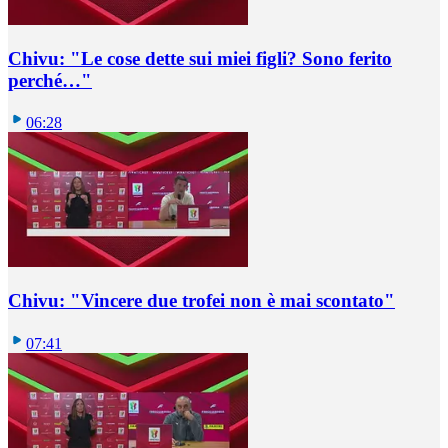
Chivu: "Le cose dette sui miei figli? Sono ferito
perché…"
06:28
Chivu: "Vincere due trofei non è mai scontato"
07:41