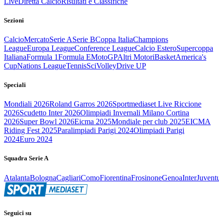
Live
Diretta Calcio
Risultati e Classifiche
Sezioni
Calcio
Mercato
Serie A
Serie B
Coppa Italia
Champions
League
Europa League
Conference League
Calcio Estero
Supercoppa
Italiana
Formula 1
Formula E
MotoGP
Altri Motori
Basket
America's
Cup
Nations League
Tennis
Sci
Volley
Drive UP
Speciali
Mondiali 2026
Roland Garros 2026
Sportmediaset Live Riccione
2026
Scudetto Inter 2026
Olimpiadi Invernali Milano Cortina
2026
Super Bowl 2026
Eicma 2025
Mondiale per club 2025
EICMA
Riding Fest 2025
Paralimpiadi Parigi 2024
Olimpiadi Parigi
2024
Euro 2024
Squadra Serie A
Atalanta
Bologna
Cagliari
Como
Fiorentina
Frosinone
Genoa
Inter
Juvent
Seguici su