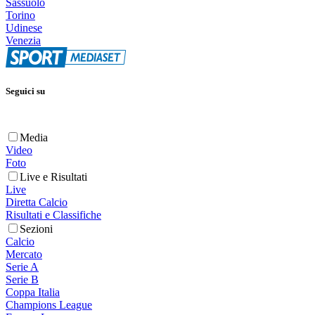
Sassuolo
Torino
Udinese
Venezia
Seguici su
Media
Video
Foto
Live e Risultati
Live
Diretta Calcio
Risultati e Classifiche
Sezioni
Calcio
Mercato
Serie A
Serie B
Coppa Italia
Champions League