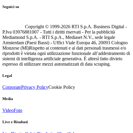
Seguici su
Copyright © 1999-
2026
RTI S.p.A. Business Digital -
P.Iva 03976881007 - Tutti i diritti riservati - Per la pubblicità
Mediamond S.p.A. - RTI S.p.A., Mediaset N.V., sede legale
Amsterdam (Paesi Bassi) - Uffici Viale Europa 46, 20093 Cologno
Monzese (MI)
Rispetto ai contenuti e ai dati personali trasmessi e/o
riprodotti è vietata ogni utilizzazione funzionale all’addestramento di
sistemi di intelligenza artificiale generativa. È altresì fatto divieto
espresso di utilizzare mezzi automatizzati di data scraping.
Legal
Corporate
Privacy Policy
Cookie Policy
Media
Video
Foto
Live e Risultati