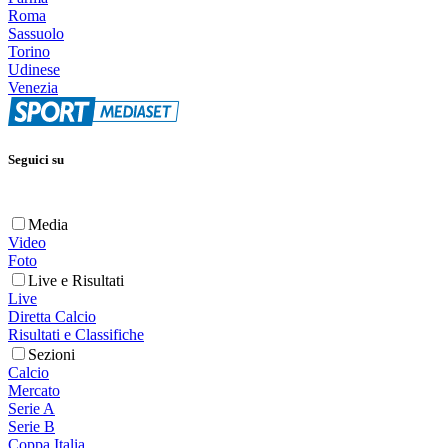
Roma
Sassuolo
Torino
Udinese
Venezia
Seguici su
Media
Video
Foto
Live e Risultati
Live
Diretta Calcio
Risultati e Classifiche
Sezioni
Calcio
Mercato
Serie A
Serie B
Coppa Italia