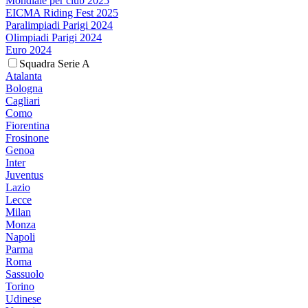
Mondiale per club 2025
EICMA Riding Fest 2025
Paralimpiadi Parigi 2024
Olimpiadi Parigi 2024
Euro 2024
Squadra Serie A
Atalanta
Bologna
Cagliari
Como
Fiorentina
Frosinone
Genoa
Inter
Juventus
Lazio
Lecce
Milan
Monza
Napoli
Parma
Roma
Sassuolo
Torino
Udinese