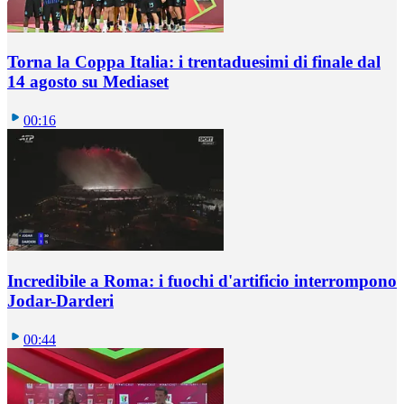
Torna la Coppa Italia: i trentaduesimi di finale dal
14 agosto su Mediaset
00:16
Incredibile a Roma: i fuochi d'artificio interrompono
Jodar-Darderi
00:44