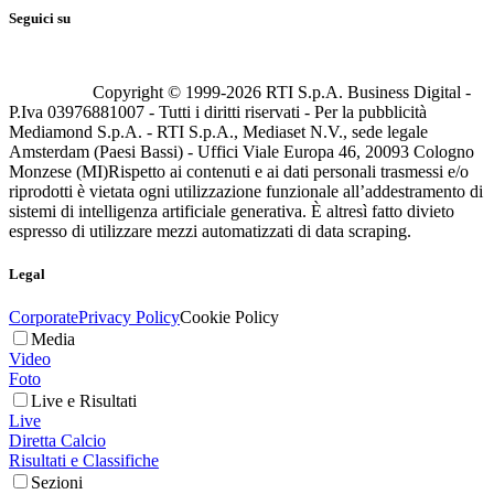
Seguici su
Copyright © 1999-
2026
RTI S.p.A. Business Digital -
P.Iva 03976881007 - Tutti i diritti riservati - Per la pubblicità
Mediamond S.p.A. - RTI S.p.A., Mediaset N.V., sede legale
Amsterdam (Paesi Bassi) - Uffici Viale Europa 46, 20093 Cologno
Monzese (MI)
Rispetto ai contenuti e ai dati personali trasmessi e/o
riprodotti è vietata ogni utilizzazione funzionale all’addestramento di
sistemi di intelligenza artificiale generativa. È altresì fatto divieto
espresso di utilizzare mezzi automatizzati di data scraping.
Legal
Corporate
Privacy Policy
Cookie Policy
Media
Video
Foto
Live e Risultati
Live
Diretta Calcio
Risultati e Classifiche
Sezioni