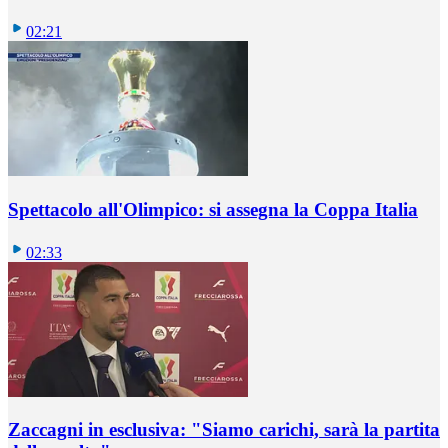
02:21
Spettacolo all'Olimpico: si assegna la Coppa Italia
02:33
Zaccagni in esclusiva: "Siamo carichi, sarà la partita