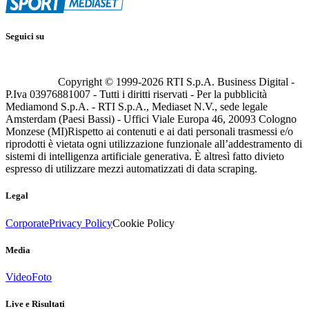
Seguici su
Copyright © 1999-
2026
RTI S.p.A. Business Digital -
P.Iva 03976881007 - Tutti i diritti riservati - Per la pubblicità
Mediamond S.p.A. - RTI S.p.A., Mediaset N.V., sede legale
Amsterdam (Paesi Bassi) - Uffici Viale Europa 46, 20093 Cologno
Monzese (MI)
Rispetto ai contenuti e ai dati personali trasmessi e/o
riprodotti è vietata ogni utilizzazione funzionale all’addestramento di
sistemi di intelligenza artificiale generativa. È altresì fatto divieto
espresso di utilizzare mezzi automatizzati di data scraping.
Legal
Corporate
Privacy Policy
Cookie Policy
Media
Video
Foto
Live e Risultati