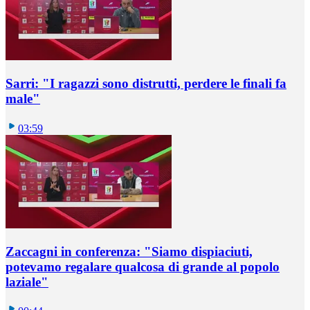
Sarri: "I ragazzi sono distrutti, perdere le finali fa
male"
03:59
Zaccagni in conferenza: "Siamo dispiaciuti,
potevamo regalare qualcosa di grande al popolo
laziale"