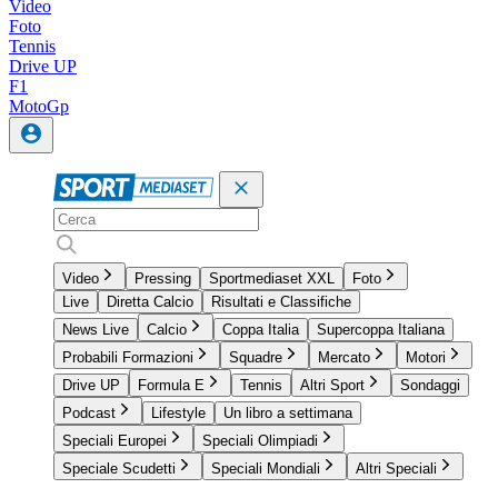
Video
Foto
Tennis
Drive UP
F1
MotoGp
Video
Pressing
Sportmediaset XXL
Foto
Live
Diretta Calcio
Risultati e Classifiche
News Live
Calcio
Coppa Italia
Supercoppa Italiana
Probabili Formazioni
Squadre
Mercato
Motori
Drive UP
Formula E
Tennis
Altri Sport
Sondaggi
Podcast
Lifestyle
Un libro a settimana
Speciali Europei
Speciali Olimpiadi
Speciale Scudetti
Speciali Mondiali
Altri Speciali