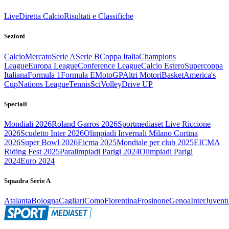
Live
Diretta Calcio
Risultati e Classifiche
Sezioni
Calcio
Mercato
Serie A
Serie B
Coppa Italia
Champions
League
Europa League
Conference League
Calcio Estero
Supercoppa
Italiana
Formula 1
Formula E
MotoGP
Altri Motori
Basket
America's
Cup
Nations League
Tennis
Sci
Volley
Drive UP
Speciali
Mondiali 2026
Roland Garros 2026
Sportmediaset Live Riccione
2026
Scudetto Inter 2026
Olimpiadi Invernali Milano Cortina
2026
Super Bowl 2026
Eicma 2025
Mondiale per club 2025
EICMA
Riding Fest 2025
Paralimpiadi Parigi 2024
Olimpiadi Parigi
2024
Euro 2024
Squadra Serie A
Atalanta
Bologna
Cagliari
Como
Fiorentina
Frosinone
Genoa
Inter
Juvent