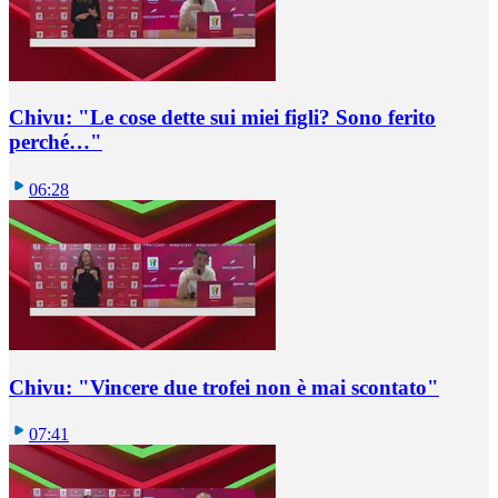
Chivu: "Le cose dette sui miei figli? Sono ferito
perché…"
06:28
Chivu: "Vincere due trofei non è mai scontato"
07:41