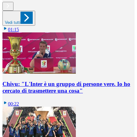
Vedi tutti
01:15
Chivu: "L'Inter è un gruppo di persone vere. Io ho
cercato di trasmettere una cosa"
00:22