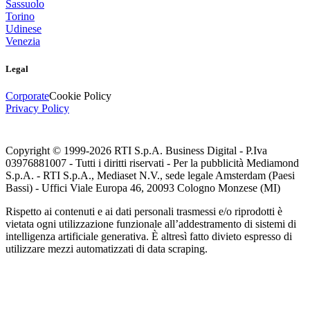
Sassuolo
Torino
Udinese
Venezia
Legal
Corporate
Cookie Policy
Privacy Policy
Copyright © 1999-
2026
RTI S.p.A. Business Digital - P.Iva
03976881007 - Tutti i diritti riservati - Per la pubblicità Mediamond
S.p.A. - RTI S.p.A., Mediaset N.V., sede legale Amsterdam (Paesi
Bassi) - Uffici Viale Europa 46, 20093 Cologno Monzese (MI)
Rispetto ai contenuti e ai dati personali trasmessi e/o riprodotti è
vietata ogni utilizzazione funzionale all’addestramento di sistemi di
intelligenza artificiale generativa. È altresì fatto divieto espresso di
utilizzare mezzi automatizzati di data scraping.