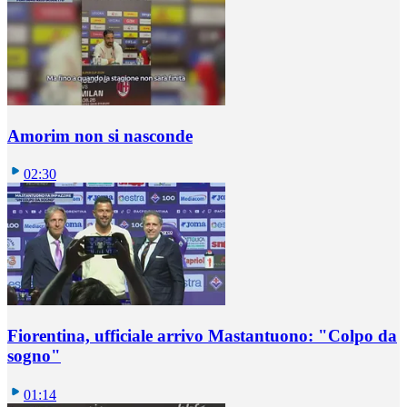
Amorim non si nasconde
02:30
Fiorentina, ufficiale arrivo Mastantuono: "Colpo da
sogno"
01:14