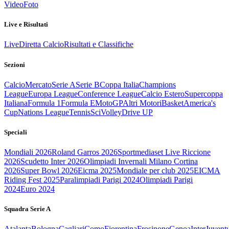
Video
Foto
Live e Risultati
Live
Diretta Calcio
Risultati e Classifiche
Sezioni
Calcio
Mercato
Serie A
Serie B
Coppa Italia
Champions
League
Europa League
Conference League
Calcio Estero
Supercoppa
Italiana
Formula 1
Formula E
MotoGP
Altri Motori
Basket
America's
Cup
Nations League
Tennis
Sci
Volley
Drive UP
Speciali
Mondiali 2026
Roland Garros 2026
Sportmediaset Live Riccione
2026
Scudetto Inter 2026
Olimpiadi Invernali Milano Cortina
2026
Super Bowl 2026
Eicma 2025
Mondiale per club 2025
EICMA
Riding Fest 2025
Paralimpiadi Parigi 2024
Olimpiadi Parigi
2024
Euro 2024
Squadra Serie A
Atalanta
Bologna
Cagliari
Como
Fiorentina
Frosinone
Genoa
Inter
Juvent