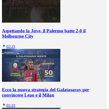
Aspettando la Juve, il Palermo batte 2-0 il
Melbourne City
02:23
Ecco la nuova strategia del Galatasaray per
convincere Leao e il Milan
01:33