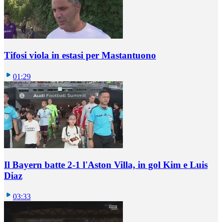
Tifosi viola in estasi per Mastantuono
01:29
Il Bayern batte 2-1 l'Aston Villa, in gol Kim e Luis
Diaz
03:33