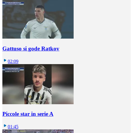
Gattuso si gode Ratkov
02:09
Piccole star in serie A
01:45