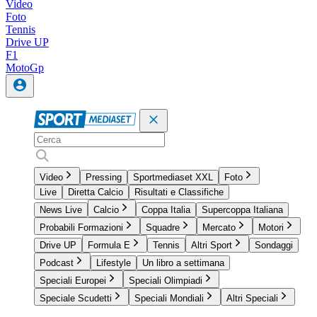
Video
Foto
Tennis
Drive UP
F1
MotoGp
Video
Pressing
Sportmediaset XXL
Foto
Live
Diretta Calcio
Risultati e Classifiche
News Live
Calcio
Coppa Italia
Supercoppa Italiana
Probabili Formazioni
Squadre
Mercato
Motori
Drive UP
Formula E
Tennis
Altri Sport
Sondaggi
Podcast
Lifestyle
Un libro a settimana
Speciali Europei
Speciali Olimpiadi
Speciale Scudetti
Speciali Mondiali
Altri Speciali