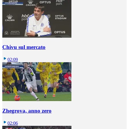
Chivu sul mercato
02:09
Zhegrova, anno zero
02:06