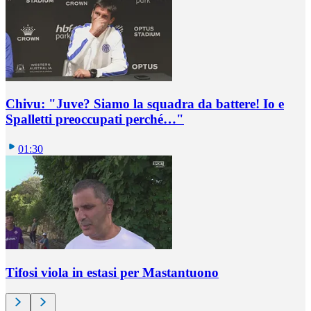
Chivu: "Juve? Siamo la squadra da battere! Io e
Spalletti preoccupati perché…"
01:30
Tifosi viola in estasi per Mastantuono