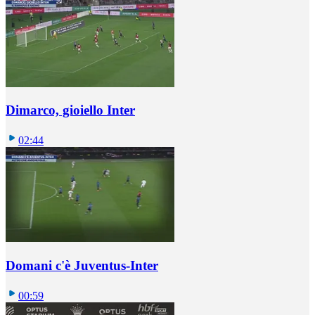
Dimarco, gioiello Inter
02:44
Domani c'è Juventus-Inter
00:59