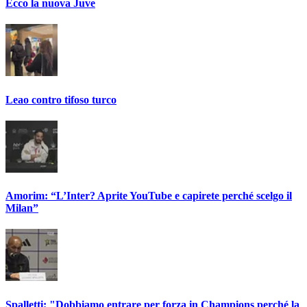
Ecco la nuova Juve
Leao contro tifoso turco
Amorim: “L’Inter? Aprite YouTube e capirete perché scelgo il
Milan”
Spalletti: "Dobbiamo entrare per forza in Champions perché la