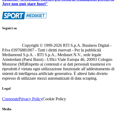
Juve non può stare fuori"
Seguici su
Copyright © 1999-
2026
RTI S.p.A. Business Digital -
P.Iva 03976881007 - Tutti i diritti riservati - Per la pubblicità
Mediamond S.p.A. - RTI S.p.A., Mediaset N.V., sede legale
Amsterdam (Paesi Bassi) - Uffici Viale Europa 46, 20093 Cologno
Monzese (MI)
Rispetto ai contenuti e ai dati personali trasmessi e/o
riprodotti è vietata ogni utilizzazione funzionale all’addestramento di
sistemi di intelligenza artificiale generativa. È altresì fatto divieto
espresso di utilizzare mezzi automatizzati di data scraping.
Legal
Corporate
Privacy Policy
Cookie Policy
Media