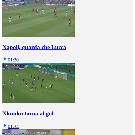
Napoli, guarda che Lucca
01:30
Nkunku torna al gol
01:34