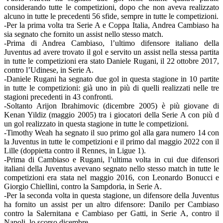
considerando tutte le competizioni, dopo che non aveva realizzato
alcuno in tutte le precedenti 56 sfide, sempre in tutte le competizioni.
-Per la prima volta tra Serie A e Coppa Italia, Andrea Cambiaso ha
sia segnato che fornito un assist nello stesso match.
-Prima di Andrea Cambiaso, l’ultimo difensore italiano della
Juventus ad avere trovato il gol e servito un assist nella stessa partita
in tutte le competizioni era stato Daniele Rugani, il 22 ottobre 2017,
contro l’Udinese, in Serie A.
-Daniele Rugani ha segnato due gol in questa stagione in 10 partite
in tutte le competizioni: già uno in più di quelli realizzati nelle tre
stagioni precedenti in 43 confronti.
-Soltanto Arijon Ibrahimovic (dicembre 2005) è più giovane di
Kenan Yildiz (maggio 2005) tra i giocatori della Serie A con più d
un gol realizzato in questa stagione in tutte le competizioni.
-Timothy Weah ha segnato il suo primo gol alla gara numero 14 con
la Juventus in tutte le competizioni e il primo dal maggio 2022 con il
Lille (doppietta contro il Rennes, in Ligue 1).
-Prima di Cambiaso e Rugani, l’ultima volta in cui due difensori
italiani della Juventus avevano segnato nello stesso match in tutte le
competizioni era stata nel maggio 2016, con Leonardo Bonucci e
Giorgio Chiellini, contro la Sampdoria, in Serie A.
-Per la seconda volta in questa stagione, un difensore della Juventus
ha fornito un assist per un altro difensore: Danilo per Cambiaso
contro la Salernitana e Cambiaso per Gatti, in Serie A, contro il
Napoli, lo scorso dicembre.