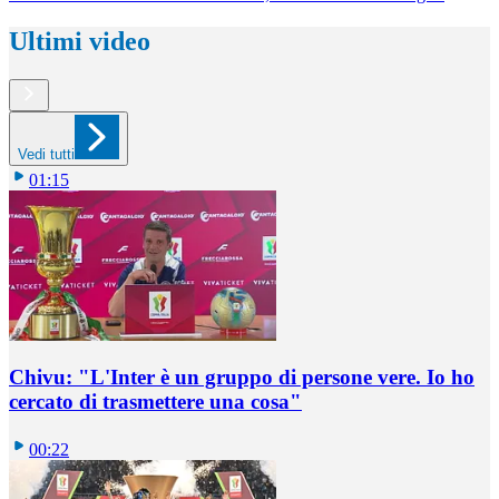
Ultimi video
Vedi tutti
01:15
Chivu: "L'Inter è un gruppo di persone vere. Io ho
cercato di trasmettere una cosa"
00:22