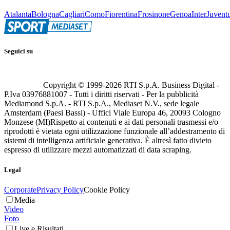
Atalanta
Bologna
Cagliari
Como
Fiorentina
Frosinone
Genoa
Inter
Juvent
Seguici su
Copyright © 1999-
2026
RTI S.p.A. Business Digital -
P.Iva 03976881007 - Tutti i diritti riservati - Per la pubblicità
Mediamond S.p.A. - RTI S.p.A., Mediaset N.V., sede legale
Amsterdam (Paesi Bassi) - Uffici Viale Europa 46, 20093 Cologno
Monzese (MI)
Rispetto ai contenuti e ai dati personali trasmessi e/o
riprodotti è vietata ogni utilizzazione funzionale all’addestramento di
sistemi di intelligenza artificiale generativa. È altresì fatto divieto
espresso di utilizzare mezzi automatizzati di data scraping.
Legal
Corporate
Privacy Policy
Cookie Policy
Media
Video
Foto
Live e Risultati