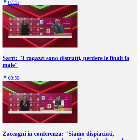
07:41
Sarri: "I ragazzi sono distrutti, perdere le finali fa
male"
03:59
Zaccagni in conferenza: "Siamo dispiaciuti,