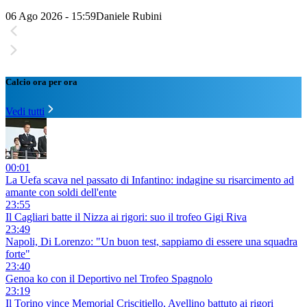
06 Ago 2026 - 15:59
Daniele Rubini
Calcio ora per ora
Vedi tutti
00:01
La Uefa scava nel passato di Infantino: indagine su risarcimento ad
amante con soldi dell'ente
23:55
Il Cagliari batte il Nizza ai rigori: suo il trofeo Gigi Riva
23:49
Napoli, Di Lorenzo: "Un buon test, sappiamo di essere una squadra
forte"
23:40
Genoa ko con il Deportivo nel Trofeo Spagnolo
23:19
Il Torino vince Memorial Criscitiello, Avellino battuto ai rigori