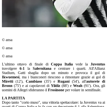
© ansa
© ansa
© ansa
L'ultimo ottavo di finale di
Coppa Italia
vede la
Juventus
travolgere
6-1
la
Salernitana
e centrare i quarti. All'Allianz
Stadium, Gatti sbaglia dopo un minuto e provoca il gol di
Ikwuemesi
, ma i bianconeri riescono a rimontare grazie ai gol di
Miretti
(12'),
Cambiaso
(35') e
Rugani
(54'), all'
autorete di
Bronn
(75') e ai capolavori di
Yildiz
(88') e
Weah
(91'). Ora, gli
uomini di Allegri sfideranno il
Frosinone
per volare in semifinale.
LA PARTITA
Dopo tanto "corto muso", una vittoria spettacolare: la Juventus va ai
quarti di Coppa Italia e lo fa con un devastante 6-1 alla Salernitana.