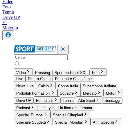
Video
Foto
Tennis
Drive UP
F1
MotoGp
Video
Pressing
Sportmediaset XXL
Foto
Live
Diretta Calcio
Risultati e Classifiche
News Live
Calcio
Coppa Italia
Supercoppa Italiana
Probabili Formazioni
Squadre
Mercato
Motori
Drive UP
Formula E
Tennis
Altri Sport
Sondaggi
Podcast
Lifestyle
Un libro a settimana
Speciali Europei
Speciali Olimpiadi
Speciale Scudetti
Speciali Mondiali
Altri Speciali