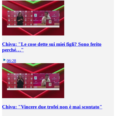
Chivu: "Le cose dette sui miei figli? Sono ferito
perché…"
06:28
Chivu: "Vincere due trofei non è mai scontato"