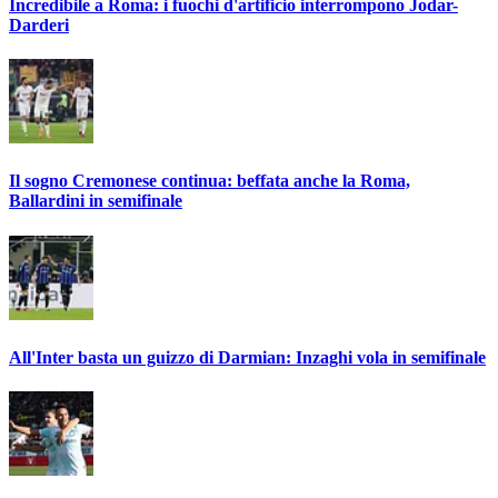
Incredibile a Roma: i fuochi d'artificio interrompono Jodar-
Darderi
Il sogno Cremonese continua: beffata anche la Roma,
Ballardini in semifinale
All'Inter basta un guizzo di Darmian: Inzaghi vola in semifinale