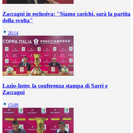
Zaccagni in esclusiva: "Siamo carichi, sarà la partita
della svolta"
20:14
Lazio-Inter, la conferenza stampa di Sarri e
Zaccagni
15:09