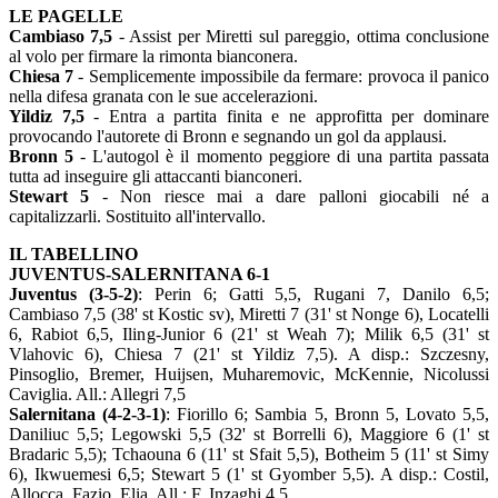
LE PAGELLE
Cambiaso 7,5
- Assist per Miretti sul pareggio, ottima conclusione
al volo per firmare la rimonta bianconera.
Chiesa 7
- Semplicemente impossibile da fermare: provoca il panico
nella difesa granata con le sue accelerazioni.
Yildiz 7,5
- Entra a partita finita e ne approfitta per dominare
provocando l'autorete di Bronn e segnando un gol da applausi.
Bronn 5
- L'autogol è il momento peggiore di una partita passata
tutta ad inseguire gli attaccanti bianconeri.
Stewart 5
- Non riesce mai a dare palloni giocabili né a
capitalizzarli. Sostituito all'intervallo.
IL TABELLINO
JUVENTUS-SALERNITANA 6-1
Juventus (3-5-2)
: Perin 6; Gatti 5,5, Rugani 7, Danilo 6,5;
Cambiaso 7,5 (38' st Kostic sv), Miretti 7 (31' st Nonge 6), Locatelli
6, Rabiot 6,5, Iling-Junior 6 (21' st Weah 7); Milik 6,5 (31' st
Vlahovic 6), Chiesa 7 (21' st Yildiz 7,5). A disp.: Szczesny,
Pinsoglio, Bremer, Huijsen, Muharemovic, McKennie, Nicolussi
Caviglia. All.: Allegri 7,5
Salernitana (4-2-3-1)
: Fiorillo 6; Sambia 5, Bronn 5, Lovato 5,5,
Daniliuc 5,5; Legowski 5,5 (32' st Borrelli 6), Maggiore 6 (1' st
Bradaric 5,5); Tchaouna 6 (11' st Sfait 5,5), Botheim 5 (11' st Simy
6), Ikwuemesi 6,5; Stewart 5 (1' st Gyomber 5,5). A disp.: Costil,
Allocca, Fazio, Elia. All.: F. Inzaghi 4,5