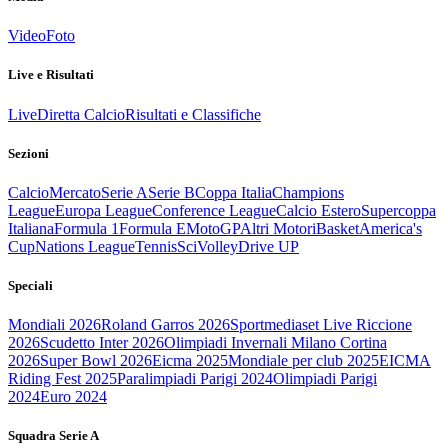
Video
Foto
Live e Risultati
Live
Diretta Calcio
Risultati e Classifiche
Sezioni
Calcio
Mercato
Serie A
Serie B
Coppa Italia
Champions
League
Europa League
Conference League
Calcio Estero
Supercoppa
Italiana
Formula 1
Formula E
MotoGP
Altri Motori
Basket
America's
Cup
Nations League
Tennis
Sci
Volley
Drive UP
Speciali
Mondiali 2026
Roland Garros 2026
Sportmediaset Live Riccione
2026
Scudetto Inter 2026
Olimpiadi Invernali Milano Cortina
2026
Super Bowl 2026
Eicma 2025
Mondiale per club 2025
EICMA
Riding Fest 2025
Paralimpiadi Parigi 2024
Olimpiadi Parigi
2024
Euro 2024
Squadra Serie A