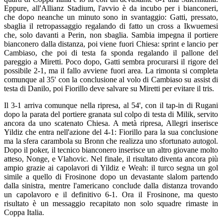
Eppure, all'Allianz Stadium, l'avvio è da incubo per i bianconeri,
che dopo neanche un minuto sono in svantaggio: Gatti, pressato,
sbaglia il retropassaggio regalando di fatto un cross a Ikwuemesi
che, solo davanti a Perin, non sbaglia. Sambia impegna il portiere
bianconero dalla distanza, poi viene fuori Chiesa: sprint e lancio per
Cambiaso, che poi di testa fa sponda regalando il pallone del
pareggio a Miretti. Poco dopo, Gatti sembra procurarsi il rigore del
possibile 2-1, ma il fallo avviene fuori area. La rimonta si completa
comunque al 35' con la conclusione al volo di Cambiaso su assist di
testa di Danilo, poi Fiorillo deve salvare su Miretti per evitare il tris.
Il 3-1 arriva comunque nella ripresa, al 54', con il tap-in di Rugani
dopo la parata del portiere granata sul colpo di testa di Milik, servito
ancora da uno scatenato Chiesa. A metà ripresa, Allegri inserisce
Yildiz che entra nell'azione del 4-1: Fiorillo para la sua conclusione
ma la sfera carambola su Bronn che realizza uno sfortunato autogol.
Dopo il poker, il tecnico bianconero inserisce un altro giovane molto
atteso, Nonge, e Vlahovic. Nel finale, il risultato diventa ancora più
ampio grazie ai capolavori di Yildiz e Weah: il turco segna un gol
simile a quello di Frosinone dopo un devastante slalom partendo
dalla sinistra, mentre l'americano conclude dalla distanza trovando
un capolavoro e il definitivo 6-1. Ora il Frosinone, ma questo
risultato è un messaggio recapitato non solo squadre rimaste in
Coppa Italia.