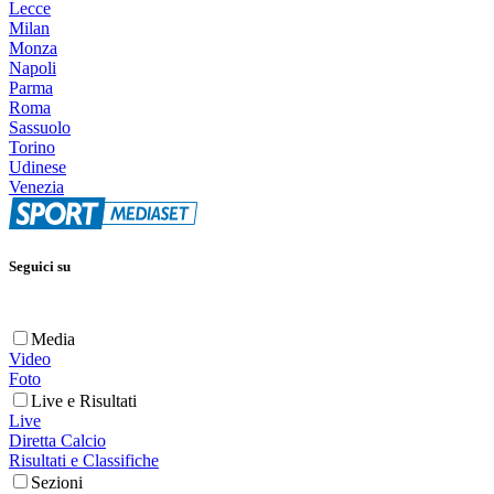
Lecce
Milan
Monza
Napoli
Parma
Roma
Sassuolo
Torino
Udinese
Venezia
Seguici su
Media
Video
Foto
Live e Risultati
Live
Diretta Calcio
Risultati e Classifiche
Sezioni