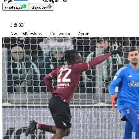
Segui
su
Seguici su
whatsapp
discover
1
di 33
Avvia slideshow
Fullscreen
Zoom