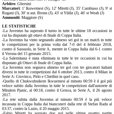
Arbitro
: Ghersini
Marcatori
: 1' Ikuwemesi (S), 12' Miretti (J), 35' Cambiaso (J), 9' st
Rugani (J), 30' st aut. Bronn (J), 43' st Yildiz (J), 46' st Weah (J)
Ammoniti
: Maggiore (S)
LE STATISTICHE
-La Juventus ha superato il turno in tutte le ultime 18 occasioni in
cui ha disputato gli ottavi di finale di Coppa Italia.
-La Juventus ha vinto segnando almeno sei gol in un match in tutte
le competizioni per la prima volta dal 7-0 del 4 febbraio 2018,
contro il Sassuolo, in Serie A, mentre in Coppa Italia dal 6-1 contro
il Verona del 15 gennaio 2015.
-La Salernitana è stata eliminata in tutte le tre occasioni in cui ha
disputato gli Ottavi di finale di Coppa Italia.
-La Juventus non segnava almeno tre gol con tre giocatori italiani
diversi in tutte le competizioni dal 6 ottobre 2013, contro il Milan in
Serie A: Giovinco, Pirlo e Chiellini in quel caso.
-Quello di Chukwubuikem Ikwuemesi al minuto 00:59 è il gol più
veloce subito dalla Juventus in tutte le competizioni dall'autorete di
Miralem Pjanic, al 00:18, contro il Genoa, in Serie A, il 26 agosto
2017.
-La rete subita dalla Juventus al minuto 00:59 è la più veloce
incassata in Coppa Italia dai bianconeri dalla rete di Stefan Radu al
03:37, contro la Lazio, il 20 maggio 2015.
-Fabio Miretti ha segnato due gol nelle ultime quattro partite