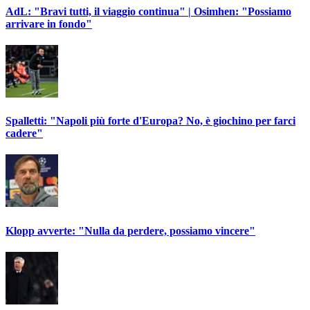
AdL: "Bravi tutti, il viaggio continua" | Osimhen: "Possiamo
arrivare in fondo"
Spalletti: "Napoli più forte d'Europa? No, è giochino per farci
cadere"
Klopp avverte: "Nulla da perdere, possiamo vincere"