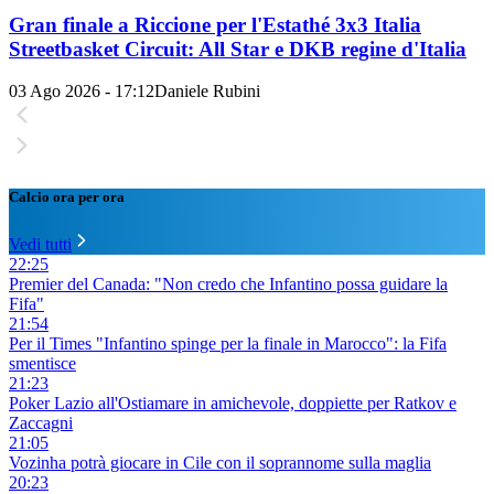
Gran finale a Riccione per l'Estathé 3x3 Italia
Streetbasket Circuit: All Star e DKB regine d'Italia
03 Ago 2026 - 17:12
Daniele Rubini
Calcio ora per ora
Vedi tutti
22:25
Premier del Canada: "Non credo che Infantino possa guidare la
Fifa"
21:54
Per il Times "Infantino spinge per la finale in Marocco": la Fifa
smentisce
21:23
Poker Lazio all'Ostiamare in amichevole, doppiette per Ratkov e
Zaccagni
21:05
Vozinha potrà giocare in Cile con il soprannome sulla maglia
20:23