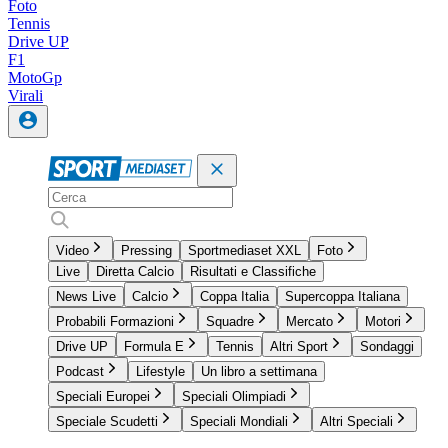
Foto
Tennis
Drive UP
F1
MotoGp
Virali
Video
Pressing
Sportmediaset XXL
Foto
Live
Diretta Calcio
Risultati e Classifiche
News Live
Calcio
Coppa Italia
Supercoppa Italiana
Probabili Formazioni
Squadre
Mercato
Motori
Drive UP
Formula E
Tennis
Altri Sport
Sondaggi
Podcast
Lifestyle
Un libro a settimana
Speciali Europei
Speciali Olimpiadi
Speciale Scudetti
Speciali Mondiali
Altri Speciali