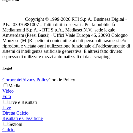
Copyright © 1999-
2026
RTI S.p.A. Business Digital -
P.Iva 03976881007 - Tutti i diritti riservati - Per la pubblicità
Mediamond S.p.A. - RTI S.p.A., Mediaset N.V., sede legale
Amsterdam (Paesi Bassi) - Uffici Viale Europa 46, 20093 Cologno
Monzese (MI)
Rispetto ai contenuti e ai dati personali trasmessi e/o
riprodotti è vietata ogni utilizzazione funzionale all’addestramento di
sistemi di intelligenza artificiale generativa. È altresì fatto divieto
espresso di utilizzare mezzi automatizzati di data scraping.
Legal
Corporate
Privacy Policy
Cookie Policy
Media
Video
Foto
Live e Risultati
Live
Diretta Calcio
Risultati e Classifiche
Sezioni
Calcio