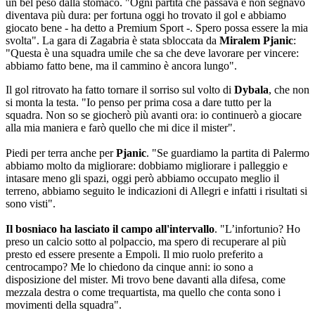
un bel peso dalla stomaco. "Ogni partita che passava e non segnavo
diventava più dura: per fortuna oggi ho trovato il gol e abbiamo
giocato bene - ha detto a Premium Sport -. Spero possa essere la mia
svolta". La gara di Zagabria è stata sbloccata da
Miralem Pjanic
:
"Questa è una squadra umile che sa che deve lavorare per vincere:
abbiamo fatto bene, ma il cammino è ancora lungo".
Il gol ritrovato ha fatto tornare il sorriso sul volto di
Dybala
, che non
si monta la testa. "Io penso per prima cosa a dare tutto per la
squadra. Non so se giocherò più avanti ora: io continuerò a giocare
alla mia maniera e farò quello che mi dice il mister".
Piedi per terra anche per
Pjanic
. "Se guardiamo la partita di Palermo
abbiamo molto da migliorare: dobbiamo migliorare i palleggio e
intasare meno gli spazi, oggi però abbiamo occupato meglio il
terreno, abbiamo seguito le indicazioni di Allegri e infatti i risultati si
sono visti".
Il bosniaco ha lasciato il campo all'intervallo
. "L’infortunio? Ho
preso un calcio sotto al polpaccio, ma spero di recuperare al più
presto ed essere presente a Empoli. Il mio ruolo preferito a
centrocampo? Me lo chiedono da cinque anni: io sono a
disposizione del mister. Mi trovo bene davanti alla difesa, come
mezzala destra o come trequartista, ma quello che conta sono i
movimenti della squadra".