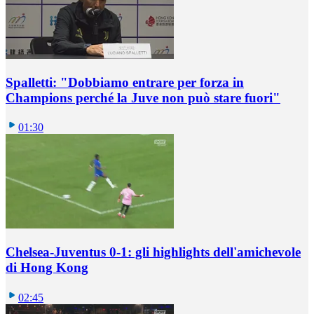
Spalletti: "Dobbiamo entrare per forza in
Champions perché la Juve non può stare fuori"
01:30
Chelsea-Juventus 0-1: gli highlights dell'amichevole
di Hong Kong
02:45