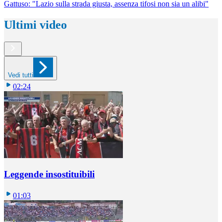
Gattuso: "Lazio sulla strada giusta, assenza tifosi non sia un alibi"
Ultimi video
Vedi tutti
02:24
Leggende insostituibili
01:03