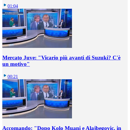
01:04
Mercato Juve: "Vicario più avanti di Suzuki? C'è
un motivo"
00:21
Accomando: "Dopo Kolo Muani e Alajbegovic, in