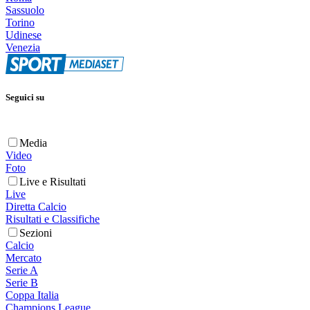
Sassuolo
Torino
Udinese
Venezia
Seguici su
Media
Video
Foto
Live e Risultati
Live
Diretta Calcio
Risultati e Classifiche
Sezioni
Calcio
Mercato
Serie A
Serie B
Coppa Italia
Champions League