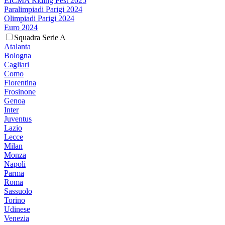
EICMA Riding Fest 2025
Paralimpiadi Parigi 2024
Olimpiadi Parigi 2024
Euro 2024
Squadra Serie A
Atalanta
Bologna
Cagliari
Como
Fiorentina
Frosinone
Genoa
Inter
Juventus
Lazio
Lecce
Milan
Monza
Napoli
Parma
Roma
Sassuolo
Torino
Udinese
Venezia