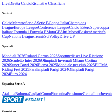
Live
Diretta Calcio
Risultati e Classifiche
Sezioni
Calcio
Mercato
Serie A
Serie B
Coppa Italia
Champions
League
Europa League
Conference League
Calcio Estero
Supercoppa
Italiana
Formula 1
Formula E
MotoGP
Altri Motori
Basket
America's
Cup
Nations League
Tennis
Sci
Volley
Drive UP
Speciali
Mondiali 2026
Roland Garros 2026
Sportmediaset Live Riccione
2026
Scudetto Inter 2026
Olimpiadi Invernali Milano Cortina
2026
Super Bowl 2026
Eicma 2025
Mondiale per club 2025
EICMA
Riding Fest 2025
Paralimpiadi Parigi 2024
Olimpiadi Parigi
2024
Euro 2024
Squadra Serie A
Atalanta
Bologna
Cagliari
Como
Fiorentina
Frosinone
Genoa
Inter
Juvent
Seguici su