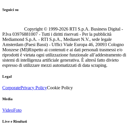
Seguici su
Copyright © 1999-
2026
RTI S.p.A. Business Digital -
P.Iva 03976881007 - Tutti i diritti riservati - Per la pubblicità
Mediamond S.p.A. - RTI S.p.A., Mediaset N.V., sede legale
Amsterdam (Paesi Bassi) - Uffici Viale Europa 46, 20093 Cologno
Monzese (MI)
Rispetto ai contenuti e ai dati personali trasmessi e/o
riprodotti è vietata ogni utilizzazione funzionale all’addestramento di
sistemi di intelligenza artificiale generativa. È altresì fatto divieto
espresso di utilizzare mezzi automatizzati di data scraping.
Legal
Corporate
Privacy Policy
Cookie Policy
Media
Video
Foto
Live e Risultati