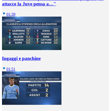
attacco la Juve pensa a…"
01:39
Ingaggi e panchine
01:51