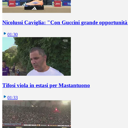
Nicolussi Caviglia: "Con Guccini grande opportunità 
01:30
Tifosi viola in estasi per Mastantuono
01:33