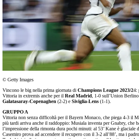
© Getty Images
Vincono le big nella prima giornata di
Champions League 2023/2
4:
Vittoria in extremis anche per il
Real Madrid
, 1-0 sull’Union Berlino
Galatasaray-Copenaghen
(2-2) e
Siviglia-Lens
(1-1).
GRUPPO A
Vittoria non senza difficoltà per il Bayern Monaco, che piega 4-3 il 
più tardi arriva anche il raddoppio: Musiala inventa per Gnabry, che ba
l’impressione della rimonta dura pochi minuti: al 53’ Kane è glaciale da
Casemiro prova ad accendere il recupero con il 3-2 all’88’, ma i padro