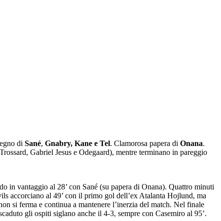
 segno di
Sané
,
Gnabry, Kane e Tel
. Clamorosa papera di
Onana
.
 Trossard, Gabriel Jesus e Odegaard), mentre terminano in pareggio
ndo in vantaggio al 28’ con Sané (su papera di Onana). Quattro minuti
vils accorciano al 49’ con il primo gol dell’ex Atalanta Hojlund, ma
n non si ferma e continua a mantenere l’inerzia del match. Nel finale
scaduto gli ospiti siglano anche il 4-3, sempre con Casemiro al 95’.