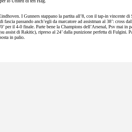
 per lo United di ten Hag.
indhoven. I Gunners stappano la partita all’8, con il tap-in vincente di S
di fascia passando anch’egli da marcatore ad assistman al 38’: cross dall
0’ per il 4-0 finale. Parte bene la Champions dell’Arsenal, Psv mai in par
sist di Rakitic), ripreso al 24’ dalla punizione perfetta di Fulgini. Part
osta in palio.