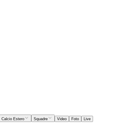
Calcio Estero
Squadre
Video
Foto
Live