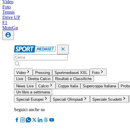
Video
Foto
Tennis
Drive UP
F1
MotoGp
Video
Pressing
Sportmediaset XXL
Foto
Live
Diretta Calcio
Risultati e Classifiche
News Live
Calcio
Coppa Italia
Supercoppa Italiana
Proba
Un libro a settimana
Speciali Europei
Speciali Olimpiadi
Speciale Scudetti
Seguici anche su