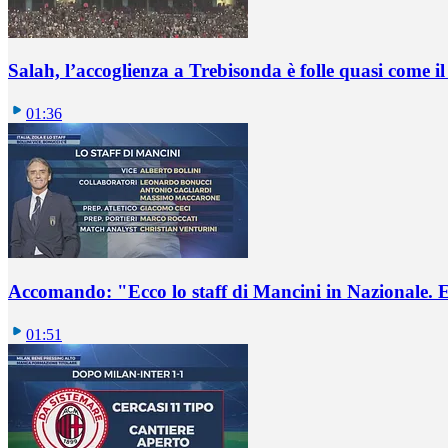
Salah, l’accoglienza a Trebisonda è folle quasi come i
01:36
Accomando: "Ecco lo staff di Mancini in Nazionale. E 
01:51