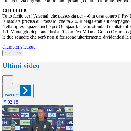
Tuchel inizia il girone con tre punti pesanti, continua il brutto periodo
GRUPPO B
Tutto facile per l’Arsenal, che passeggia per 4-0 in casa contro il Psv E
la rasoiata precisa di Trossard, che fa 2-0. Il belga emula il compagno 
Nella ripresa spazio anche per Odegaard, che arrotonda il risultato al 7
1-1. Vantaggio degli andalusi al 9’ con l’ex Milan e Genoa Ocampos (su as
le due squadre che però non si feriscono ulteriormente dividendosi la p
champions league
classifica
Ultimi video
Vedi tutti
02:18