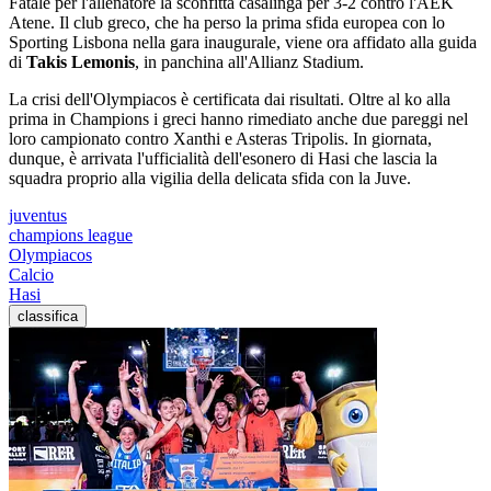
Fatale per l'allenatore la sconfitta casalinga per 3-2 contro l'AEK
Atene. Il club greco, che ha perso la prima sfida europea con lo
Sporting Lisbona nella gara inaugurale, viene ora affidato alla guida
di
Takis Lemonis
, in panchina all'Allianz Stadium.
La crisi dell'Olympiacos è certificata dai risultati. Oltre al ko alla
prima in Champions i greci hanno rimediato anche due pareggi nel
loro campionato contro Xanthi e Asteras Tripolis. In giornata,
dunque, è arrivata l'ufficialità dell'esonero di Hasi che lascia la
squadra proprio alla vigilia della delicata sfida con la Juve.
juventus
champions league
Olympiacos
Calcio
Hasi
classifica