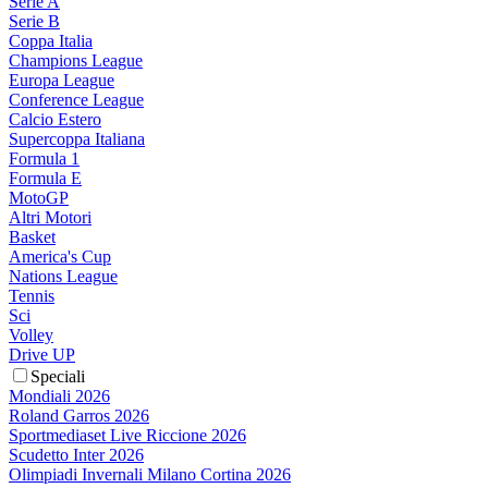
Serie A
Serie B
Coppa Italia
Champions League
Europa League
Conference League
Calcio Estero
Supercoppa Italiana
Formula 1
Formula E
MotoGP
Altri Motori
Basket
America's Cup
Nations League
Tennis
Sci
Volley
Drive UP
Speciali
Mondiali 2026
Roland Garros 2026
Sportmediaset Live Riccione 2026
Scudetto Inter 2026
Olimpiadi Invernali Milano Cortina 2026