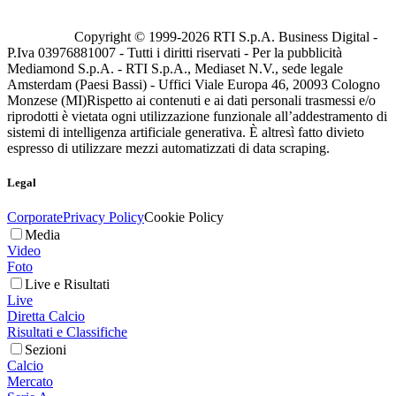
Copyright © 1999-
2026
RTI S.p.A. Business Digital -
P.Iva 03976881007 - Tutti i diritti riservati - Per la pubblicità
Mediamond S.p.A. - RTI S.p.A., Mediaset N.V., sede legale
Amsterdam (Paesi Bassi) - Uffici Viale Europa 46, 20093 Cologno
Monzese (MI)
Rispetto ai contenuti e ai dati personali trasmessi e/o
riprodotti è vietata ogni utilizzazione funzionale all’addestramento di
sistemi di intelligenza artificiale generativa. È altresì fatto divieto
espresso di utilizzare mezzi automatizzati di data scraping.
Legal
Corporate
Privacy Policy
Cookie Policy
Media
Video
Foto
Live e Risultati
Live
Diretta Calcio
Risultati e Classifiche
Sezioni
Calcio
Mercato