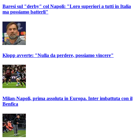
Baresi sul "derby" col Napoli: "Loro superiori a tutti in Italia
ma possiamo batterli"
Klopp avverte: "Nulla da perdere, possiamo vincere"
Milan-Napoli, prima assoluta in Europa. Inter imbattuta con il
Benfica