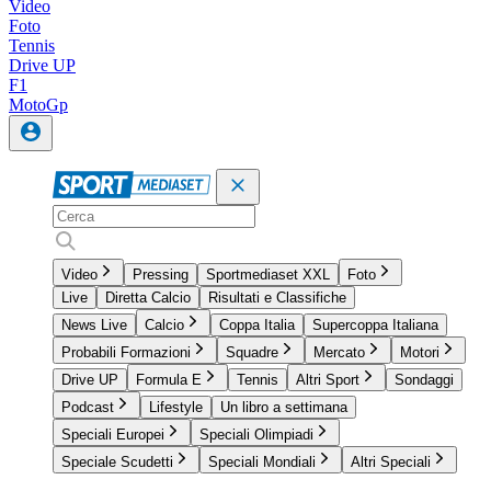
Video
Foto
Tennis
Drive UP
F1
MotoGp
Video
Pressing
Sportmediaset XXL
Foto
Live
Diretta Calcio
Risultati e Classifiche
News Live
Calcio
Coppa Italia
Supercoppa Italiana
Probabili Formazioni
Squadre
Mercato
Motori
Drive UP
Formula E
Tennis
Altri Sport
Sondaggi
Podcast
Lifestyle
Un libro a settimana
Speciali Europei
Speciali Olimpiadi
Speciale Scudetti
Speciali Mondiali
Altri Speciali