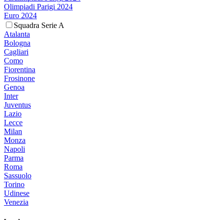
Olimpiadi Parigi 2024
Euro 2024
Squadra Serie A
Atalanta
Bologna
Cagliari
Como
Fiorentina
Frosinone
Genoa
Inter
Juventus
Lazio
Lecce
Milan
Monza
Napoli
Parma
Roma
Sassuolo
Torino
Udinese
Venezia