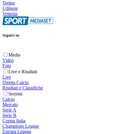
Torino
Udinese
Venezia
Seguici su
Media
Video
Foto
Live e Risultati
Live
Diretta Calcio
Risultati e Classifiche
Sezioni
Calcio
Mercato
Serie A
Serie B
Coppa Italia
Champions League
Europa League