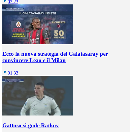
02:23
Ecco la nuova strategia del Galatasaray per
convincere Leao e il Milan
01:33
Gattuso si gode Ratkov