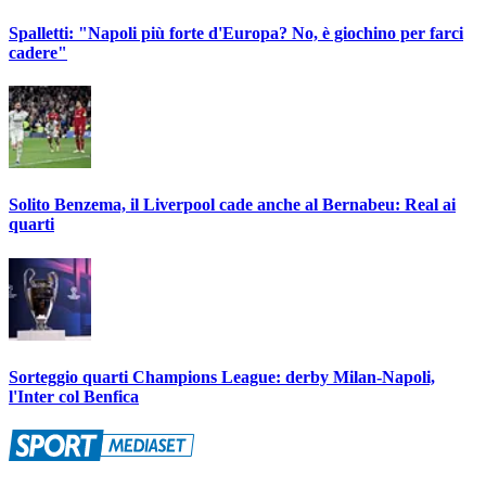
Spalletti: "Napoli più forte d'Europa? No, è giochino per farci
cadere"
Solito Benzema, il Liverpool cade anche al Bernabeu: Real ai
quarti
Sorteggio quarti Champions League: derby Milan-Napoli,
l'Inter col Benfica