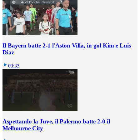
Il Bayern batte 2-1 l'Aston Villa, in gol Kim e Luis
Diaz
03:33
Aspettando la Juve, il Palermo batte 2-0 il
Melbourne City