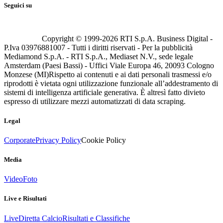
Seguici su
Copyright © 1999-
2026
RTI S.p.A. Business Digital -
P.Iva 03976881007 - Tutti i diritti riservati - Per la pubblicità
Mediamond S.p.A. - RTI S.p.A., Mediaset N.V., sede legale
Amsterdam (Paesi Bassi) - Uffici Viale Europa 46, 20093 Cologno
Monzese (MI)
Rispetto ai contenuti e ai dati personali trasmessi e/o
riprodotti è vietata ogni utilizzazione funzionale all’addestramento di
sistemi di intelligenza artificiale generativa. È altresì fatto divieto
espresso di utilizzare mezzi automatizzati di data scraping.
Legal
Corporate
Privacy Policy
Cookie Policy
Media
Video
Foto
Live e Risultati
Live
Diretta Calcio
Risultati e Classifiche