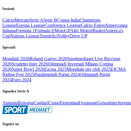
Sezioni
Calcio
Mercato
Serie A
Serie B
Coppa Italia
Champions
League
Europa League
Conference League
Calcio Estero
Supercoppa
Italiana
Formula 1
Formula E
MotoGP
Altri Motori
Basket
America's
Cup
Nations League
Tennis
Sci
Volley
Drive UP
Speciali
Mondiali 2026
Roland Garros 2026
Sportmediaset Live Riccione
2026
Scudetto Inter 2026
Olimpiadi Invernali Milano Cortina
2026
Super Bowl 2026
Eicma 2025
Mondiale per club 2025
EICMA
Riding Fest 2025
Paralimpiadi Parigi 2024
Olimpiadi Parigi
2024
Euro 2024
Squadra Serie A
Atalanta
Bologna
Cagliari
Como
Fiorentina
Frosinone
Genoa
Inter
Juvent
Seguici su