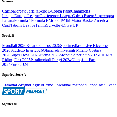
Sezioni
Calcio
Mercato
Serie A
Serie B
Coppa Italia
Champions
League
Europa League
Conference League
Calcio Estero
Supercoppa
Italiana
Formula 1
Formula E
MotoGP
Altri Motori
Basket
America's
Cup
Nations League
Tennis
Sci
Volley
Drive UP
Speciali
Mondiali 2026
Roland Garros 2026
Sportmediaset Live Riccione
2026
Scudetto Inter 2026
Olimpiadi Invernali Milano Cortina
2026
Super Bowl 2026
Eicma 2025
Mondiale per club 2025
EICMA
Riding Fest 2025
Paralimpiadi Parigi 2024
Olimpiadi Parigi
2024
Euro 2024
Squadra Serie A
Atalanta
Bologna
Cagliari
Como
Fiorentina
Frosinone
Genoa
Inter
Juvent
Seguici su