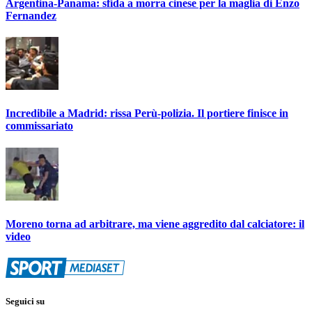
Argentina-Panama: sfida a morra cinese per la maglia di Enzo
Fernandez
Incredibile a Madrid: rissa Perù-polizia. Il portiere finisce in
commissariato
Moreno torna ad arbitrare, ma viene aggredito dal calciatore: il
video
Seguici su