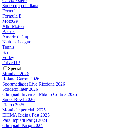
Calcio Estero
Supercoppa Italiana
Formula 1
Formula E
MotoGP
Altri Motori
Basket
America's Cup
Nations League
Tennis
Sci
Volley
Drive UP
Speciali
Mondiali 2026
Roland Garros 2026
Sportmediaset Live Riccione 2026
Scudetto Inter 2026
Olimpiadi Invernali Milano Cortina 2026
Super Bowl 2026
Eicma 2025
Mondiale per club 2025
EICMA Riding Fest 2025
Paralimpiadi Parigi 2024
Olimpiadi Parigi 2024