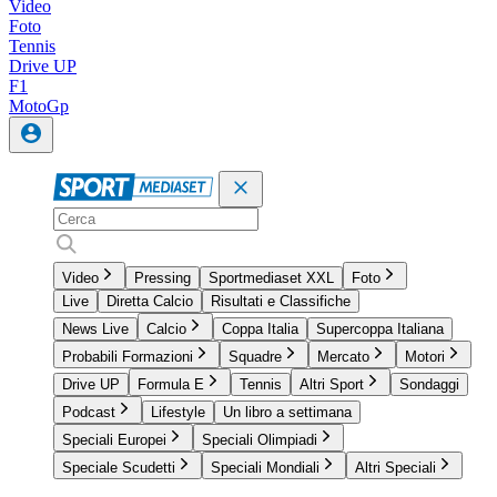
Video
Foto
Tennis
Drive UP
F1
MotoGp
Video
Pressing
Sportmediaset XXL
Foto
Live
Diretta Calcio
Risultati e Classifiche
News Live
Calcio
Coppa Italia
Supercoppa Italiana
Probabili Formazioni
Squadre
Mercato
Motori
Drive UP
Formula E
Tennis
Altri Sport
Sondaggi
Podcast
Lifestyle
Un libro a settimana
Speciali Europei
Speciali Olimpiadi
Speciale Scudetti
Speciali Mondiali
Altri Speciali