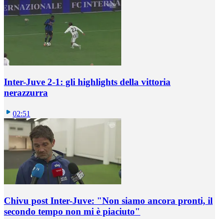
Inter-Juve 2-1: gli highlights della vittoria
nerazzurra
02:51
Chivu post Inter-Juve: "Non siamo ancora pronti, il
secondo tempo non mi è piaciuto"