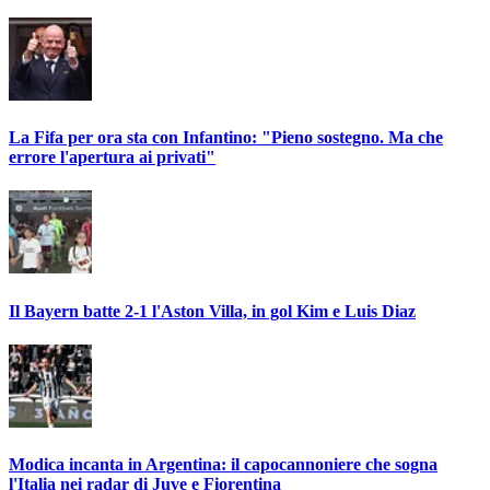
La Fifa per ora sta con Infantino: "Pieno sostegno. Ma che
errore l'apertura ai privati"
Il Bayern batte 2-1 l'Aston Villa, in gol Kim e Luis Diaz
Modica incanta in Argentina: il capocannoniere che sogna
l'Italia nei radar di Juve e Fiorentina