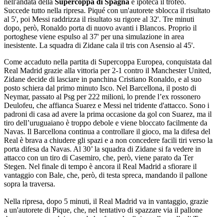
nell'andata della
Supercoppa di Spagna
e ipoteca il trofeo.
Succede tutto nella ripresa. Piqué con un'autorete sblocca il risultato
al 5', poi Messi raddrizza il risultato su rigore al 32'. Tre minuti
dopo, però, Ronaldo porta di nuovo avanti i Blancos. Proprio il
portoghese viene espulso al 37' per una simulazione in area
inesistente. La squadra di Zidane cala il tris con Asensio al 45'.
Come accaduto nella partita di Supercoppa Europea, conquistata dal
Real Madrid grazie alla vittoria per 2-1 contro il Manchester United,
Zidane decide di lasciare in panchina Cristiano Ronaldo, e al suo
posto schiera dal primo minuto Isco. Nel Barcellona, il posto di
Neymar, passato al Psg per 222 milioni, lo prende l’ex rossonero
Deulofeu, che affianca Suarez e Messi nel tridente d'attacco. Sono i
padroni di casa ad avere la prima occasione da gol con Suarez, ma il
tiro dell’uruguaiano è troppo debole e viene bloccato facilmente da
Navas. Il Barcellona continua a controllare il gioco, ma la difesa del
Real è brava a chiudere gli spazi e a non concedere facili tiri verso la
porta difesa da Navas. Al 30’ la squadra di Zidane si fa vedere in
attacco con un tiro di Casemiro, che, però, viene parato da Ter
Stegen. Nel finale di tempo è ancora il Real Madrid a sfiorare il
vantaggio con Bale, che, però, di testa spreca, mandando il pallone
sopra la traversa.
Nella ripresa, dopo 5 minuti, il Real Madrid va in vantaggio, grazie
a un'autorete di Pique, che, nel tentativo di spazzare via il pallone