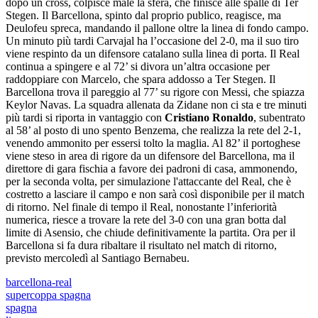
dopo un cross, colpisce male la sfera, che finisce alle spalle di Ter
Stegen. Il Barcellona, spinto dal proprio publico, reagisce, ma
Deulofeu spreca, mandando il pallone oltre la linea di fondo campo.
Un minuto più tardi Carvajal ha l’occasione del 2-0, ma il suo tiro
viene respinto da un difensore catalano sulla linea di porta. Il Real
continua a spingere e al 72’ si divora un’altra occasione per
raddoppiare con Marcelo, che spara addosso a Ter Stegen. Il
Barcellona trova il pareggio al 77’ su rigore con Messi, che spiazza
Keylor Navas. La squadra allenata da Zidane non ci sta e tre minuti
più tardi si riporta in vantaggio con
Cristiano Ronaldo
, subentrato
al 58’ al posto di uno spento Benzema, che realizza la rete del 2-1,
venendo ammonito per essersi tolto la maglia. Al 82’ il portoghese
viene steso in area di rigore da un difensore del Barcellona, ma il
direttore di gara fischia a favore dei padroni di casa, ammonendo,
per la seconda volta, per simulazione l'attaccante del Real, che è
costretto a lasciare il campo e non sarà così disponibile per il match
di ritorno. Nel finale di tempo il Real, nonostante l’inferiorità
numerica, riesce a trovare la rete del 3-0 con una gran botta dal
limite di Asensio, che chiude definitivamente la partita. Ora per il
Barcellona si fa dura ribaltare il risultato nel match di ritorno,
previsto mercoledì al Santiago Bernabeu.
barcellona-real
supercoppa spagna
spagna