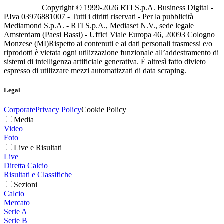
Copyright © 1999-
2026
RTI S.p.A. Business Digital -
P.Iva 03976881007 - Tutti i diritti riservati - Per la pubblicità
Mediamond S.p.A. - RTI S.p.A., Mediaset N.V., sede legale
Amsterdam (Paesi Bassi) - Uffici Viale Europa 46, 20093 Cologno
Monzese (MI)
Rispetto ai contenuti e ai dati personali trasmessi e/o
riprodotti è vietata ogni utilizzazione funzionale all’addestramento di
sistemi di intelligenza artificiale generativa. È altresì fatto divieto
espresso di utilizzare mezzi automatizzati di data scraping.
Legal
Corporate
Privacy Policy
Cookie Policy
Media
Video
Foto
Live e Risultati
Live
Diretta Calcio
Risultati e Classifiche
Sezioni
Calcio
Mercato
Serie A
Serie B