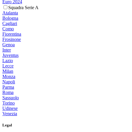
Euro 2024
Squadra Serie A
Atalanta
Bologna
Cagliari
Como
Fiorentina
Frosinone
Genoa
Inter
Juventus
Lazio
Lecce
Milan
Monza
Napoli
Parma
Roma
Sassuolo
Torino
Udinese
Venezia
Legal