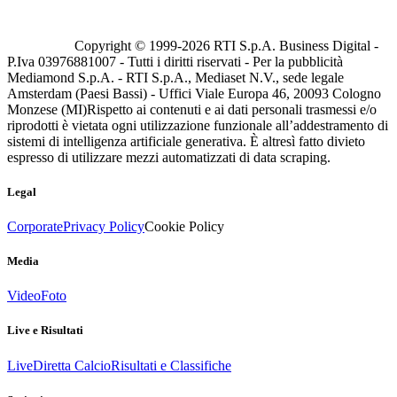
Copyright © 1999-
2026
RTI S.p.A. Business Digital -
P.Iva 03976881007 - Tutti i diritti riservati - Per la pubblicità
Mediamond S.p.A. - RTI S.p.A., Mediaset N.V., sede legale
Amsterdam (Paesi Bassi) - Uffici Viale Europa 46, 20093 Cologno
Monzese (MI)
Rispetto ai contenuti e ai dati personali trasmessi e/o
riprodotti è vietata ogni utilizzazione funzionale all’addestramento di
sistemi di intelligenza artificiale generativa. È altresì fatto divieto
espresso di utilizzare mezzi automatizzati di data scraping.
Legal
Corporate
Privacy Policy
Cookie Policy
Media
Video
Foto
Live e Risultati
Live
Diretta Calcio
Risultati e Classifiche