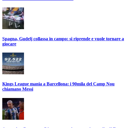
Spagna, Gudelj collassa in campo: si riprende e vuole tornare a
giocare
Kings League mania a Barcellona: i 90mila del Camp Nou
chiamano Messi