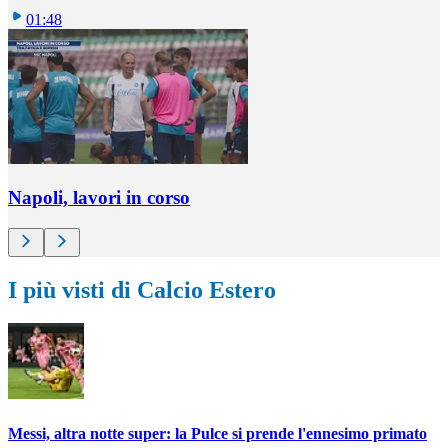
01:48
Napoli, lavori in corso
I più visti di Calcio Estero
Messi, altra notte super: la Pulce si prende l'ennesimo primato