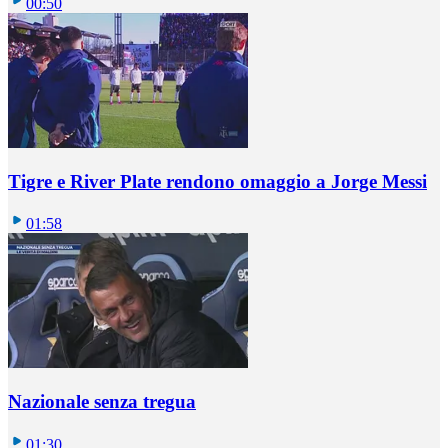
00:50
Tigre e River Plate rendono omaggio a Jorge Messi
01:58
Nazionale senza tregua
01:30