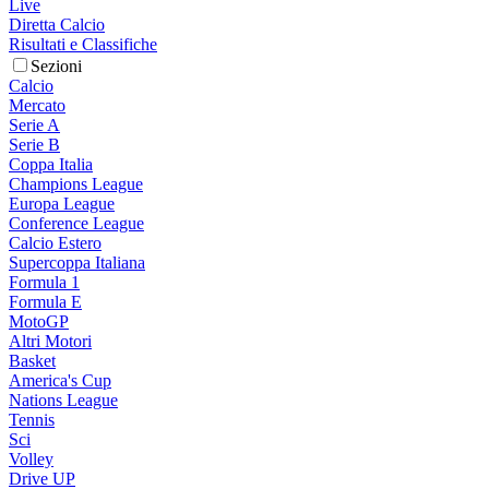
Live
Diretta Calcio
Risultati e Classifiche
Sezioni
Calcio
Mercato
Serie A
Serie B
Coppa Italia
Champions League
Europa League
Conference League
Calcio Estero
Supercoppa Italiana
Formula 1
Formula E
MotoGP
Altri Motori
Basket
America's Cup
Nations League
Tennis
Sci
Volley
Drive UP