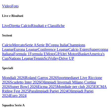
Video
Foto
Live e Risultati
Live
Diretta Calcio
Risultati e Classifiche
Sezioni
Calcio
Mercato
Serie A
Serie B
Coppa Italia
Champions
League
Europa League
Conference League
Calcio Estero
Supercoppa
Italiana
Formula 1
Formula E
MotoGP
Altri Motori
Basket
America's
Cup
Nations League
Tennis
Sci
Volley
Drive UP
Speciali
Mondiali 2026
Roland Garros 2026
Sportmediaset Live Riccione
2026
Scudetto Inter 2026
Olimpiadi Invernali Milano Cortina
2026
Super Bowl 2026
Eicma 2025
Mondiale per club 2025
EICMA
Riding Fest 2025
Paralimpiadi Parigi 2024
Olimpiadi Parigi
2024
Euro 2024
Squadra Serie A