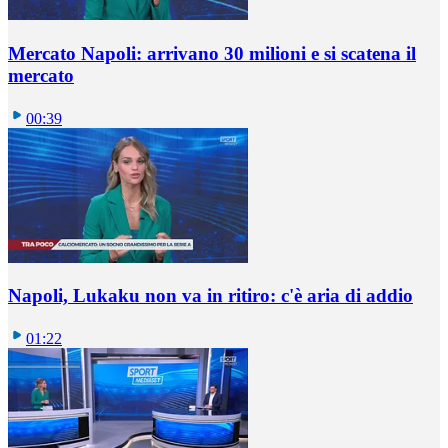
Mercato Napoli: arrivano 30 milioni e si scatena il
mercato
00:39
Napoli, Lukaku non va in ritiro: c'è aria di addio
01:22