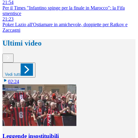
21:54
Per il Times "Infantino spinge per la finale in Marocco": la Fifa
smentisce
21:23
Poker Lazio all'Ostiamare in amichevole, doppiette per Ratkov e
Zaccagni
Ultimi video
Vedi tutti
02:24
Leggende insostituibili