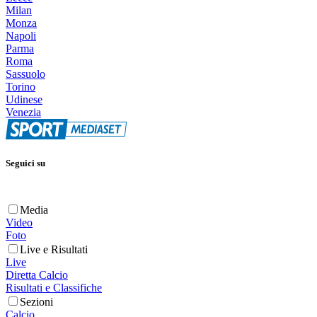
Milan
Monza
Napoli
Parma
Roma
Sassuolo
Torino
Udinese
Venezia
Seguici su
Media
Video
Foto
Live e Risultati
Live
Diretta Calcio
Risultati e Classifiche
Sezioni
Calcio