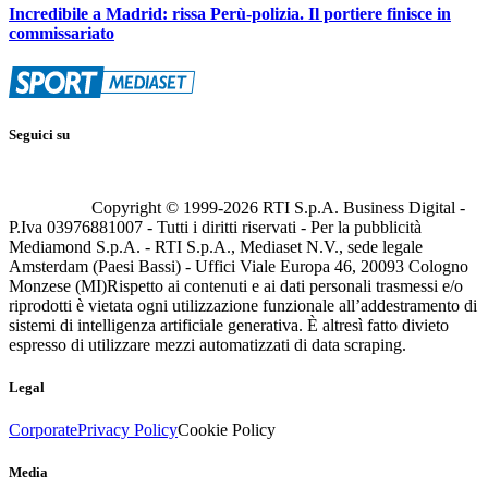
Incredibile a Madrid: rissa Perù-polizia. Il portiere finisce in
commissariato
Seguici su
Copyright © 1999-
2026
RTI S.p.A. Business Digital -
P.Iva 03976881007 - Tutti i diritti riservati - Per la pubblicità
Mediamond S.p.A. - RTI S.p.A., Mediaset N.V., sede legale
Amsterdam (Paesi Bassi) - Uffici Viale Europa 46, 20093 Cologno
Monzese (MI)
Rispetto ai contenuti e ai dati personali trasmessi e/o
riprodotti è vietata ogni utilizzazione funzionale all’addestramento di
sistemi di intelligenza artificiale generativa. È altresì fatto divieto
espresso di utilizzare mezzi automatizzati di data scraping.
Legal
Corporate
Privacy Policy
Cookie Policy
Media