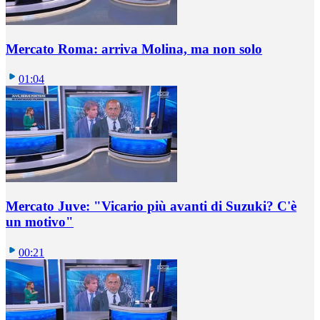
Mercato Roma: arriva Molina, ma non solo
01:04
Mercato Juve: "Vicario più avanti di Suzuki? C'è
un motivo"
00:21