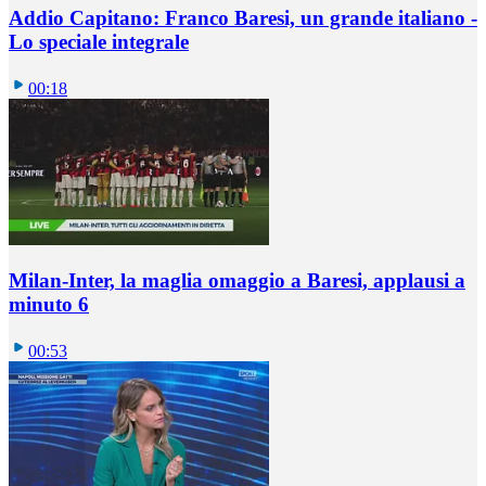
Addio Capitano: Franco Baresi, un grande italiano -
Lo speciale integrale
00:18
Milan-Inter, la maglia omaggio a Baresi, applausi a
minuto 6
00:53