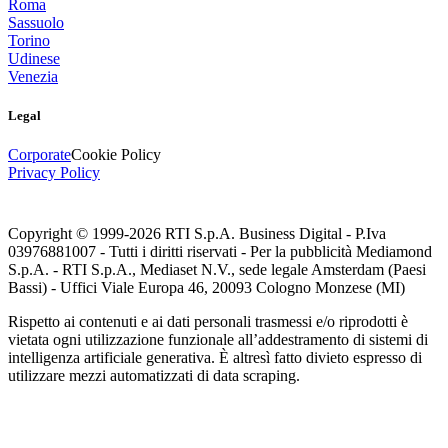
Roma
Sassuolo
Torino
Udinese
Venezia
Legal
Corporate
Cookie Policy
Privacy Policy
Copyright © 1999-
2026
RTI S.p.A. Business Digital - P.Iva
03976881007 - Tutti i diritti riservati - Per la pubblicità Mediamond
S.p.A. - RTI S.p.A., Mediaset N.V., sede legale Amsterdam (Paesi
Bassi) - Uffici Viale Europa 46, 20093 Cologno Monzese (MI)
Rispetto ai contenuti e ai dati personali trasmessi e/o riprodotti è
vietata ogni utilizzazione funzionale all’addestramento di sistemi di
intelligenza artificiale generativa. È altresì fatto divieto espresso di
utilizzare mezzi automatizzati di data scraping.