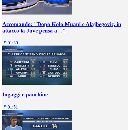
Accomando: "Dopo Kolo Muani e Alajbegovic, in
attacco la Juve pensa a…"
01:39
Ingaggi e panchine
01:51