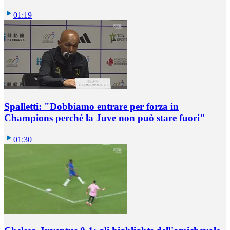
01:19
Spalletti: "Dobbiamo entrare per forza in
Champions perché la Juve non può stare fuori"
01:30