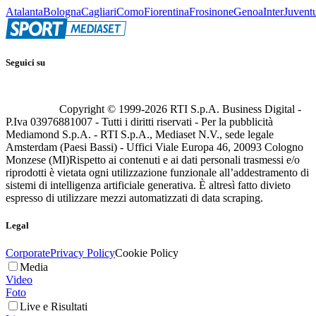
Atalanta
Bologna
Cagliari
Como
Fiorentina
Frosinone
Genoa
Inter
Juvent
Seguici su
Copyright © 1999-
2026
RTI S.p.A. Business Digital -
P.Iva 03976881007 - Tutti i diritti riservati - Per la pubblicità
Mediamond S.p.A. - RTI S.p.A., Mediaset N.V., sede legale
Amsterdam (Paesi Bassi) - Uffici Viale Europa 46, 20093 Cologno
Monzese (MI)
Rispetto ai contenuti e ai dati personali trasmessi e/o
riprodotti è vietata ogni utilizzazione funzionale all’addestramento di
sistemi di intelligenza artificiale generativa. È altresì fatto divieto
espresso di utilizzare mezzi automatizzati di data scraping.
Legal
Corporate
Privacy Policy
Cookie Policy
Media
Video
Foto
Live e Risultati