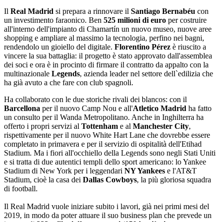
Il
Real Madrid
si prepara a rinnovare il
Santiago Bernabéu
con
un investimento faraonico. Ben
525 milioni di euro
per costruire
all'interno dell'impianto di Chamartín un nuovo museo, nuove aree
shopping e ampliare al massimo la tecnologia, perfino nei bagni,
rendendolo un gioiello del digitale.
Florentino Pérez
è riuscito a
vincere la sua battaglia: il progetto è stato approvato dall'assemblea
dei soci e ora è in procinto di firmare il contratto da appalto con la
multinazionale
Legends
, azienda leader nel settore dell`edilizia che
ha già avuto a che fare con club spagnoli.
Ha collaborato con le due storiche rivali dei blancos: con il
Barcellona
per il nuovo Camp Nou e all'
Atletico Madrid
ha fatto
un consulto per il Wanda Metropolitano. Anche in Inghilterra ha
offerto i propri servizi al
Tottenham
e al
Manchester City
,
rispettivamente per il nuovo White Hart Lane che dovrebbe essere
completato in primavera e per il servizio di ospitalità dell'Etihad
Stadium. Ma i fiori all'occhiello della Legends sono negli Stati Uniti
e si tratta di due autentici templi dello sport americano: lo Yankee
Stadium di New York per i leggendari
NY Yankees
e l'AT&T
Stadium, cioè la casa dei
Dallas Cowboys
, la più gloriosa squadra
di football.
Il Real Madrid vuole iniziare subito i lavori, già nei primi mesi del
2019, in modo da poter attuare il suo business plan che prevede un