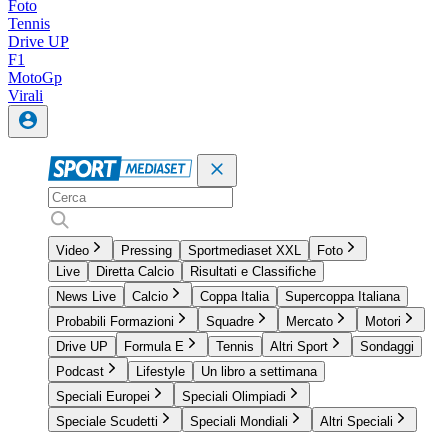
Foto
Tennis
Drive UP
F1
MotoGp
Virali
Video
Pressing
Sportmediaset XXL
Foto
Live
Diretta Calcio
Risultati e Classifiche
News Live
Calcio
Coppa Italia
Supercoppa Italiana
Probabili Formazioni
Squadre
Mercato
Motori
Drive UP
Formula E
Tennis
Altri Sport
Sondaggi
Podcast
Lifestyle
Un libro a settimana
Speciali Europei
Speciali Olimpiadi
Speciale Scudetti
Speciali Mondiali
Altri Speciali