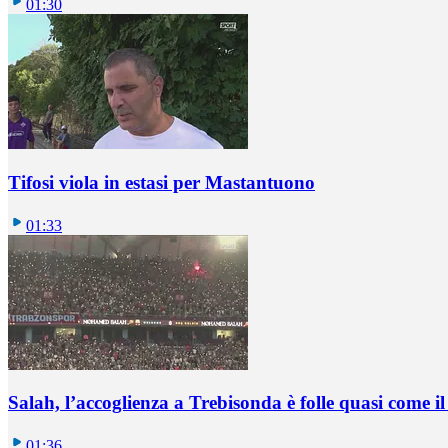
01:30
Tifosi viola in estasi per Mastantuono
01:33
Salah, l’accoglienza a Trebisonda è folle quasi come i
01:36