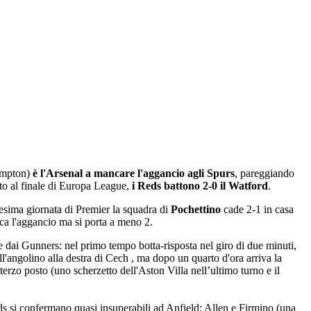
hampton)
è l'Arsenal a mancare l'aggancio agli Spurs
, pareggiando
to al finale di Europa League,
i Reds battono 2-0 il Watford
.
7esima giornata di Premier la squadra di
Pochettino
cade 2-1 in casa
ca l'aggancio ma si porta a meno 2.
e dai Gunners: nel primo tempo botta-risposta nel giro di due minuti,
ll'angolino alla destra di Cech , ma dopo un quarto d'ora arriva la
terzo posto (uno scherzetto dell'Aston Villa nell’ultimo turno e il
eds si confermano quasi insuperabili ad Anfield: Allen e Firmino (una