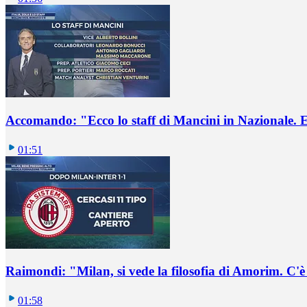
Accomando: "Ecco lo staff di Mancini in Nazionale. E 
01:51
Raimondi: "Milan, si vede la filosofia di Amorim. C'
01:58