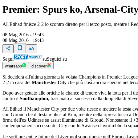
Premier: Spurs ko, Arsenal-City
All'Etihad finisce 2-2 lo scontro diretto per il terzo posto, mentre i
08 Mag 2016 - 19:43
08 Mag 2016 - 19:43
Segui
su
Seguici su
whatsapp
discover
Si deciderà all'ultima giornata la volata Champions in Premier League:
2-2 in casa del
Manchester City
che può così ancora sperare nel terz
Dopo aver gettato alle ortiche la chance di tenere viva la lotta per il tit
contro il
Southampton
, trascinato al successo dalla doppietta di St
All'Etihad il Manchester City per due volte riesce a mettere la testa 
con Giroud che di testa replica al Kun, mentre nella ripresa tocca a De 
firma dell'ex Udinese su assist illuminante di Giroud. Nonostante il +3 
contemporaneo successo del City con lo Swansea favorirebbe la squadra 
Le sorti presenti e future del Liverpool sono riposte nell’Europa Leag