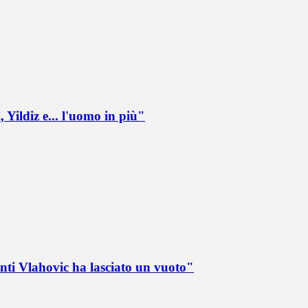
 Yildiz e... l'uomo in più"
nti Vlahovic ha lasciato un vuoto"