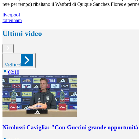
rete per tempo) ribaltano il Watford di Quique Sanchez Flores e perme
liverpool
tottenham
Ultimi video
Vedi tutti
02:18
Nicolussi Caviglia: "Con Guccini grande opportunità 