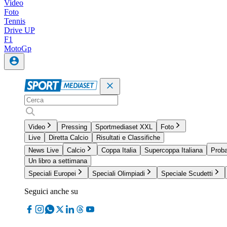
Video
Foto
Tennis
Drive UP
F1
MotoGp
Video
Pressing
Sportmediaset XXL
Foto
Live
Diretta Calcio
Risultati e Classifiche
News Live
Calcio
Coppa Italia
Supercoppa Italiana
Proba
Un libro a settimana
Speciali Europei
Speciali Olimpiadi
Speciale Scudetti
Seguici anche su