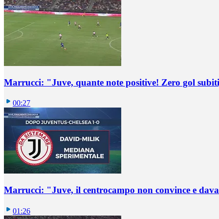
Marrucci: "Juve, quante note positive! Zero gol subiti,
00:27
Marrucci: "Juve, il centrocampo non convince e dava
01:26