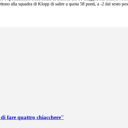
ttono alla squadra di Klopp di salire a quota 58 punti, a -2 dal sesto p
di fare quattro chiacchere"