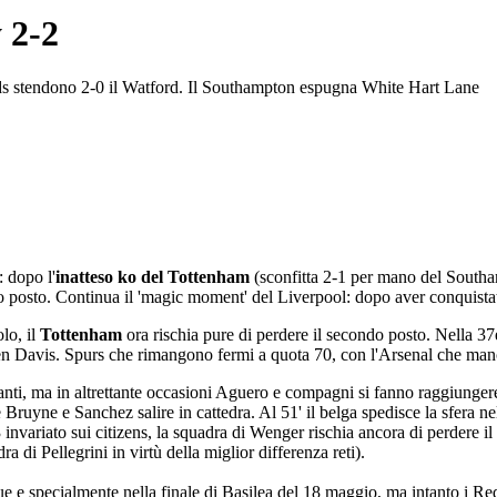
 2-2
 Reds stendono 2-0 il Watford. Il Southampton espugna White Hart Lane
 dopo l'
inatteso ko del Tottenham
(sconfitta 2-1 per mano del Sout
o posto. Continua il 'magic moment' del Liverpool: dopo aver conquista
olo, il
Tottenham
ora rischia pure di perdere il secondo posto. Nella 3
even Davis. Spurs che rimangono fermi a quota 70, con l'Arsenal che man
avanti, ma in altrettante occasioni Aguero e compagni si fanno raggiunger
Bruyne e Sanchez salire in cattedra. Al 51' il belga spedisce la sfera ne
invariato sui citizens, la squadra di Wenger rischia ancora di perdere il 
di Pellegrini in virtù della miglior differenza reti).
ue e specialmente nella finale di Basilea del 18 maggio, ma intanto i R