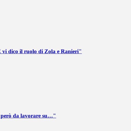
vi dico il ruolo di Zola e Ranieri"
è però da lavorare su…"