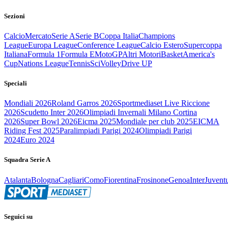
Sezioni
Calcio
Mercato
Serie A
Serie B
Coppa Italia
Champions
League
Europa League
Conference League
Calcio Estero
Supercoppa
Italiana
Formula 1
Formula E
MotoGP
Altri Motori
Basket
America's
Cup
Nations League
Tennis
Sci
Volley
Drive UP
Speciali
Mondiali 2026
Roland Garros 2026
Sportmediaset Live Riccione
2026
Scudetto Inter 2026
Olimpiadi Invernali Milano Cortina
2026
Super Bowl 2026
Eicma 2025
Mondiale per club 2025
EICMA
Riding Fest 2025
Paralimpiadi Parigi 2024
Olimpiadi Parigi
2024
Euro 2024
Squadra Serie A
Atalanta
Bologna
Cagliari
Como
Fiorentina
Frosinone
Genoa
Inter
Juvent
Seguici su