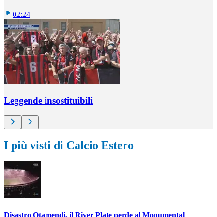
02:24
Leggende insostituibili
I più visti di Calcio Estero
Disastro Otamendi, il River Plate perde al Monumental