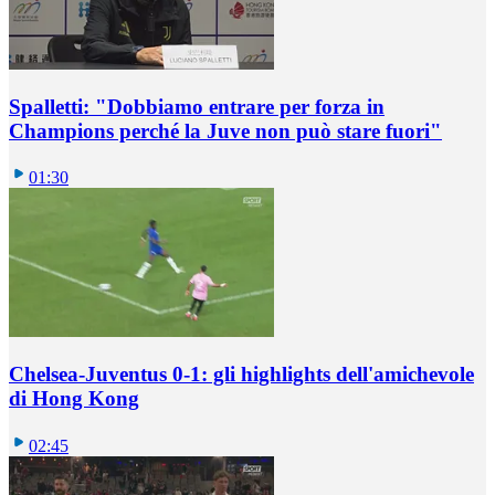
Spalletti: "Dobbiamo entrare per forza in
Champions perché la Juve non può stare fuori"
01:30
Chelsea-Juventus 0-1: gli highlights dell'amichevole
di Hong Kong
02:45