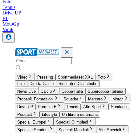
Foto
Tennis
Drive UP
F1
MotoGp
Virali
Video
Pressing
Sportmediaset XXL
Foto
Live
Diretta Calcio
Risultati e Classifiche
News Live
Calcio
Coppa Italia
Supercoppa Italiana
Probabili Formazioni
Squadre
Mercato
Motori
Drive UP
Formula E
Tennis
Altri Sport
Sondaggi
Podcast
Lifestyle
Un libro a settimana
Speciali Europei
Speciali Olimpiadi
Speciale Scudetti
Speciali Mondiali
Altri Speciali