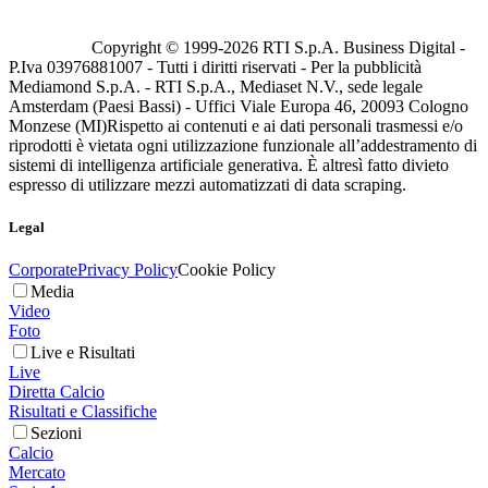
Copyright © 1999-
2026
RTI S.p.A. Business Digital -
P.Iva 03976881007 - Tutti i diritti riservati - Per la pubblicità
Mediamond S.p.A. - RTI S.p.A., Mediaset N.V., sede legale
Amsterdam (Paesi Bassi) - Uffici Viale Europa 46, 20093 Cologno
Monzese (MI)
Rispetto ai contenuti e ai dati personali trasmessi e/o
riprodotti è vietata ogni utilizzazione funzionale all’addestramento di
sistemi di intelligenza artificiale generativa. È altresì fatto divieto
espresso di utilizzare mezzi automatizzati di data scraping.
Legal
Corporate
Privacy Policy
Cookie Policy
Media
Video
Foto
Live e Risultati
Live
Diretta Calcio
Risultati e Classifiche
Sezioni
Calcio
Mercato