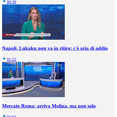
00:39
Napoli, Lukaku non va in ritiro: c'è aria di addio
01:22
Mercato Roma: arriva Molina, ma non solo
01:04