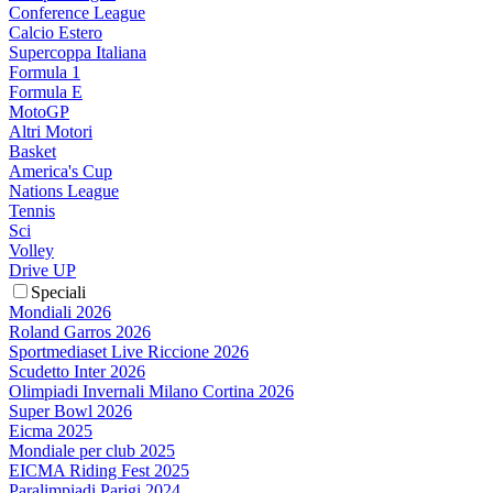
Conference League
Calcio Estero
Supercoppa Italiana
Formula 1
Formula E
MotoGP
Altri Motori
Basket
America's Cup
Nations League
Tennis
Sci
Volley
Drive UP
Speciali
Mondiali 2026
Roland Garros 2026
Sportmediaset Live Riccione 2026
Scudetto Inter 2026
Olimpiadi Invernali Milano Cortina 2026
Super Bowl 2026
Eicma 2025
Mondiale per club 2025
EICMA Riding Fest 2025
Paralimpiadi Parigi 2024