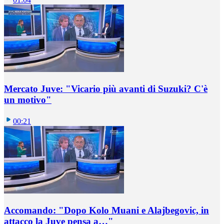
Mercato Juve: "Vicario più avanti di Suzuki? C'è
un motivo"
00:21
Accomando: "Dopo Kolo Muani e Alajbegovic, in
attacco la Juve pensa a…"