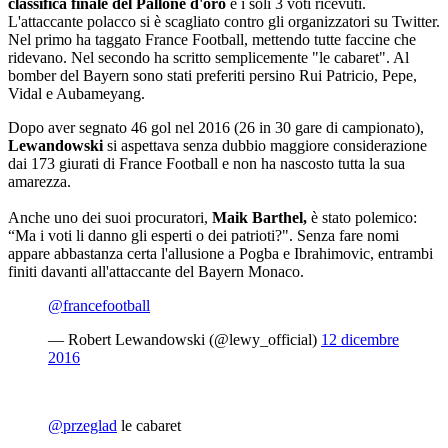
classifica finale del Pallone d'oro
e i soli 3 voti ricevuti.
L'attaccante polacco si è scagliato contro gli organizzatori su Twitter.
Nel primo ha taggato France Football, mettendo tutte faccine che
ridevano. Nel secondo ha scritto semplicemente "le cabaret". Al
bomber del Bayern sono stati preferiti persino Rui Patricio, Pepe,
Vidal e Aubameyang.
Dopo aver segnato 46 gol nel 2016 (26 in 30 gare di campionato),
Lewandowski
si aspettava senza dubbio maggiore considerazione
dai 173 giurati di France Football e non ha nascosto tutta la sua
amarezza.
Anche uno dei suoi procuratori,
Maik Barthel,
è stato polemico:
“Ma i voti li danno gli esperti o dei patrioti?". Senza fare nomi
appare abbastanza certa l'allusione a Pogba e Ibrahimovic, entrambi
finiti davanti all'attaccante del Bayern Monaco.
@francefootball
— Robert Lewandowski (@lewy_official)
12 dicembre
2016
@przeglad
le cabaret