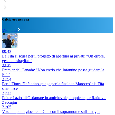
Calcio ora per ora
Vedi tutti
09:43
La Fifa si scusa per il progetto di apertura ai privati: "Un errore,
gestione sbagliata"
22:25
Premier del Canada: "Non credo che Infantino possa guidare la
Fifa"
21:54
Per il Times "Infantino spinge per la finale in Marocco": la Fifa
smentisce
21:23
Poker Lazio all'Ostiamare in amichevole, doppiette per Ratkov e
Zaccagni
21:05
Vozinha potrà giocare in Cile con il soprannome sulla maglia