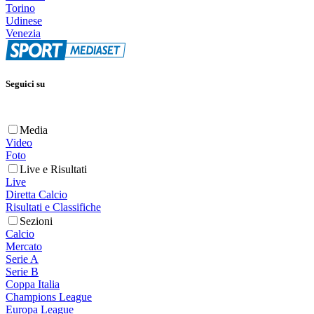
Torino
Udinese
Venezia
Seguici su
Media
Video
Foto
Live e Risultati
Live
Diretta Calcio
Risultati e Classifiche
Sezioni
Calcio
Mercato
Serie A
Serie B
Coppa Italia
Champions League
Europa League