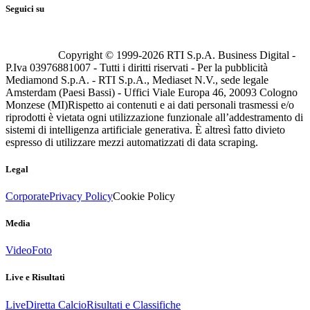
Seguici su
Copyright © 1999-
2026
RTI S.p.A. Business Digital -
P.Iva 03976881007 - Tutti i diritti riservati - Per la pubblicità
Mediamond S.p.A. - RTI S.p.A., Mediaset N.V., sede legale
Amsterdam (Paesi Bassi) - Uffici Viale Europa 46, 20093 Cologno
Monzese (MI)
Rispetto ai contenuti e ai dati personali trasmessi e/o
riprodotti è vietata ogni utilizzazione funzionale all’addestramento di
sistemi di intelligenza artificiale generativa. È altresì fatto divieto
espresso di utilizzare mezzi automatizzati di data scraping.
Legal
Corporate
Privacy Policy
Cookie Policy
Media
Video
Foto
Live e Risultati
Live
Diretta Calcio
Risultati e Classifiche