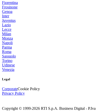
Fiorentina
Frosinone
Genoa
Inter
Juventus
Lazio
Lecce
Milan
Monza
Napoli
Parma
Roma
Sassuolo
Torino
Udinese
Venezia
Legal
Corporate
Cookie Policy
Privacy Policy
Copyright © 1999-
2026
RTI S.p.A. Business Digital - P.Iva