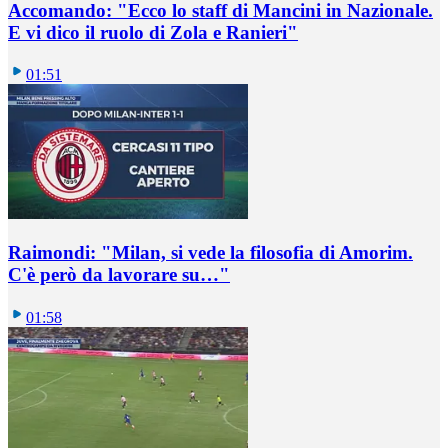
Accomando: "Ecco lo staff di Mancini in Nazionale.
E vi dico il ruolo di Zola e Ranieri"
01:51
Raimondi: "Milan, si vede la filosofia di Amorim.
C'è però da lavorare su…"
01:58