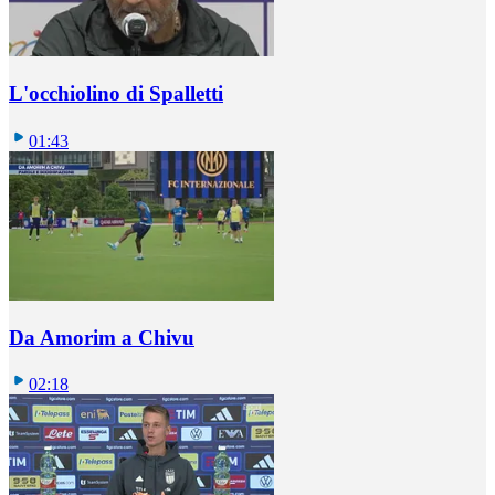
L'occhiolino di Spalletti
01:43
Da Amorim a Chivu
02:18