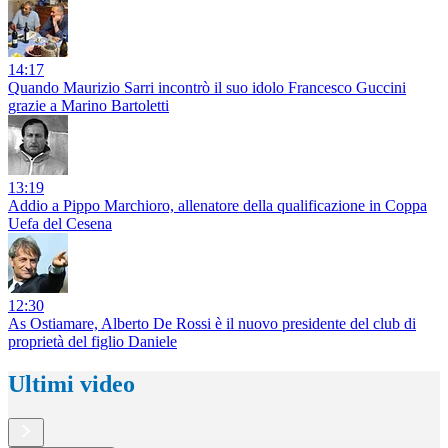
14:17
Quando Maurizio Sarri incontrò il suo idolo Francesco Guccini
grazie a Marino Bartoletti
13:19
Addio a Pippo Marchioro, allenatore della qualificazione in Coppa
Uefa del Cesena
12:30
As Ostiamare, Alberto De Rossi è il nuovo presidente del club di
proprietà del figlio Daniele
Ultimi video