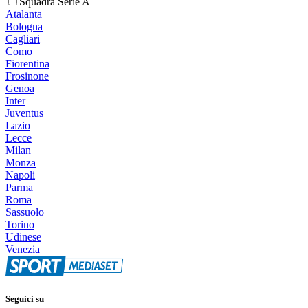
Squadra Serie A
Atalanta
Bologna
Cagliari
Como
Fiorentina
Frosinone
Genoa
Inter
Juventus
Lazio
Lecce
Milan
Monza
Napoli
Parma
Roma
Sassuolo
Torino
Udinese
Venezia
Seguici su