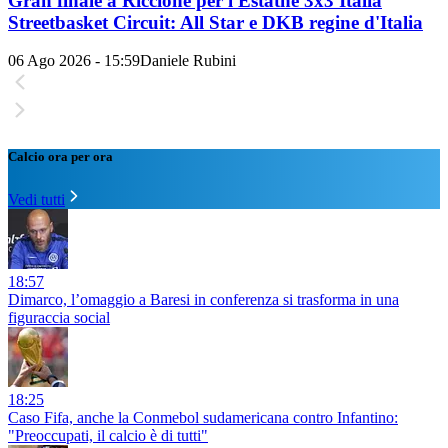
Gran finale a Riccione per l'Estathé 3x3 Italia
Streetbasket Circuit: All Star e DKB regine d'Italia
06 Ago 2026 - 15:59
Daniele Rubini
Calcio ora per ora
Vedi tutti
18:57
Dimarco, l’omaggio a Baresi in conferenza si trasforma in una
figuraccia social
18:25
Caso Fifa, anche la Conmebol sudamericana contro Infantino:
"Preoccupati, il calcio è di tutti"