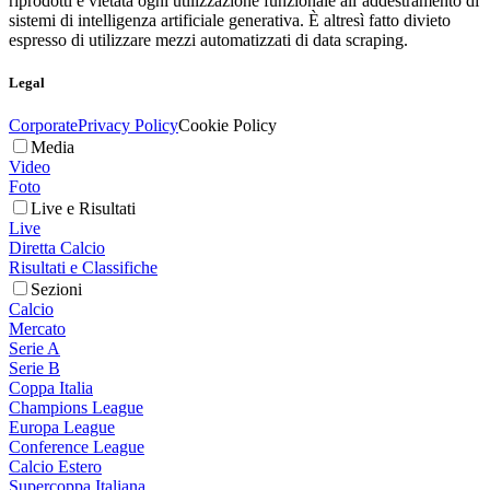
riprodotti è vietata ogni utilizzazione funzionale all’addestramento di
sistemi di intelligenza artificiale generativa. È altresì fatto divieto
espresso di utilizzare mezzi automatizzati di data scraping.
Legal
Corporate
Privacy Policy
Cookie Policy
Media
Video
Foto
Live e Risultati
Live
Diretta Calcio
Risultati e Classifiche
Sezioni
Calcio
Mercato
Serie A
Serie B
Coppa Italia
Champions League
Europa League
Conference League
Calcio Estero
Supercoppa Italiana