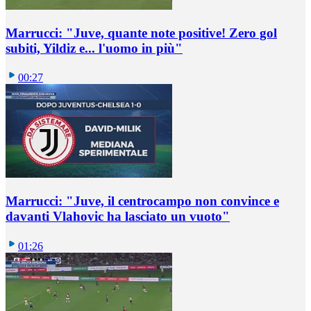
Marrucci: "Juve, quante note positive! Zero gol
subiti, Yildiz e... l'uomo in più"
00:27
Marrucci: "Juve, il centrocampo non convince e
davanti Vlahovic ha lasciato un vuoto"
01:26