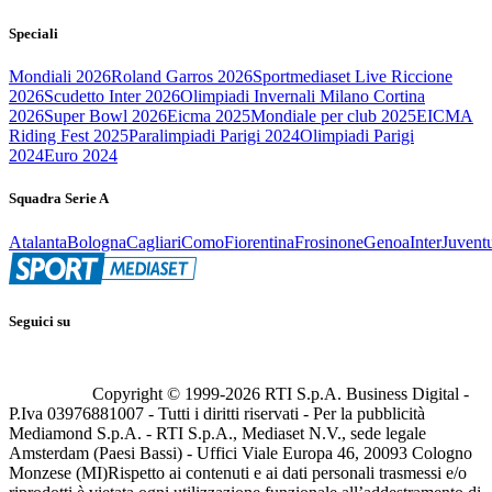
Speciali
Mondiali 2026
Roland Garros 2026
Sportmediaset Live Riccione
2026
Scudetto Inter 2026
Olimpiadi Invernali Milano Cortina
2026
Super Bowl 2026
Eicma 2025
Mondiale per club 2025
EICMA
Riding Fest 2025
Paralimpiadi Parigi 2024
Olimpiadi Parigi
2024
Euro 2024
Squadra Serie A
Atalanta
Bologna
Cagliari
Como
Fiorentina
Frosinone
Genoa
Inter
Juvent
Seguici su
Copyright © 1999-
2026
RTI S.p.A. Business Digital -
P.Iva 03976881007 - Tutti i diritti riservati - Per la pubblicità
Mediamond S.p.A. - RTI S.p.A., Mediaset N.V., sede legale
Amsterdam (Paesi Bassi) - Uffici Viale Europa 46, 20093 Cologno
Monzese (MI)
Rispetto ai contenuti e ai dati personali trasmessi e/o