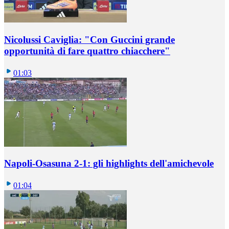
Nicolussi Caviglia: "Con Guccini grande
opportunità di fare quattro chiacchere"
01:03
Napoli-Osasuna 2-1: gli highlights dell'amichevole
01:04