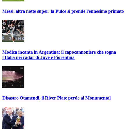
Messi, altra notte super: la Pulce si prende l'ennesimo primato
Modica incanta in Argentina: il capocannoniere che sogna
l'Italia nei radar di Juve e Fiorentina
Disastro Otamendi, il River Plate perde al Monumental