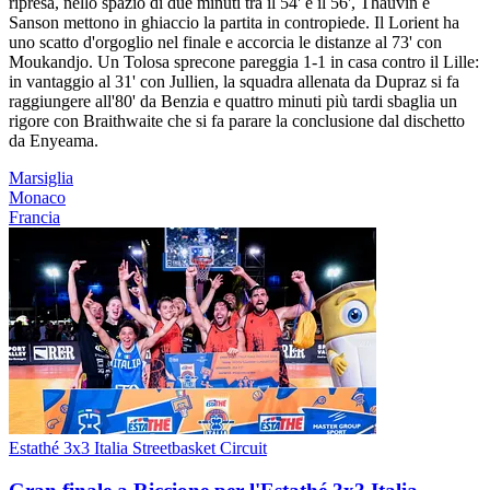
ripresa, nello spazio di due minuti tra il 54' e il 56', Thauvin e
Sanson mettono in ghiaccio la partita in contropiede. Il Lorient ha
uno scatto d'orgoglio nel finale e accorcia le distanze al 73' con
Moukandjo. Un Tolosa sprecone pareggia 1-1 in casa contro il Lille:
in vantaggio al 31' con Jullien, la squadra allenata da Dupraz si fa
raggiungere all'80' da Benzia e quattro minuti più tardi sbaglia un
rigore con Braithwaite che si fa parare la conclusione dal dischetto
da Enyeama.
Marsiglia
Monaco
Francia
Estathé 3x3 Italia Streetbasket Circuit