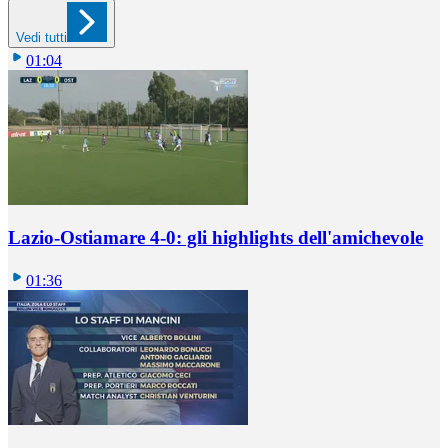
Vedi tutti
01:04
Lazio-Ostiamare 4-0: gli highlights dell'amichevole
01:36