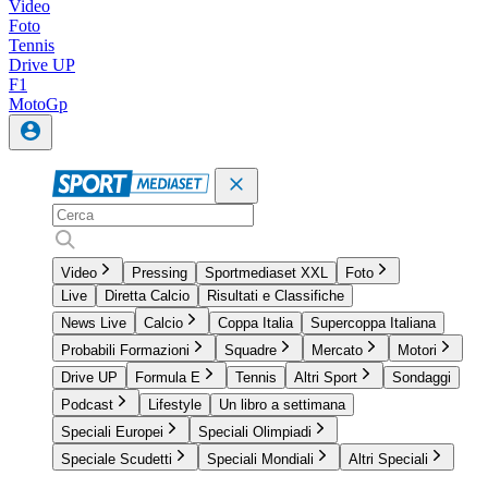
Video
Foto
Tennis
Drive UP
F1
MotoGp
Video
Pressing
Sportmediaset XXL
Foto
Live
Diretta Calcio
Risultati e Classifiche
News Live
Calcio
Coppa Italia
Supercoppa Italiana
Probabili Formazioni
Squadre
Mercato
Motori
Drive UP
Formula E
Tennis
Altri Sport
Sondaggi
Podcast
Lifestyle
Un libro a settimana
Speciali Europei
Speciali Olimpiadi
Speciale Scudetti
Speciali Mondiali
Altri Speciali