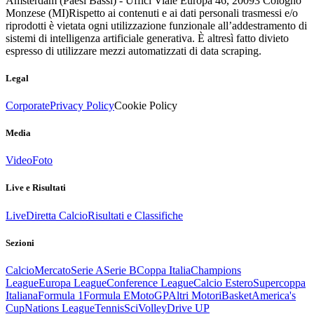
Amsterdam (Paesi Bassi) - Uffici Viale Europa 46, 20093 Cologno
Monzese (MI)
Rispetto ai contenuti e ai dati personali trasmessi e/o
riprodotti è vietata ogni utilizzazione funzionale all’addestramento di
sistemi di intelligenza artificiale generativa. È altresì fatto divieto
espresso di utilizzare mezzi automatizzati di data scraping.
Legal
Corporate
Privacy Policy
Cookie Policy
Media
Video
Foto
Live e Risultati
Live
Diretta Calcio
Risultati e Classifiche
Sezioni
Calcio
Mercato
Serie A
Serie B
Coppa Italia
Champions
League
Europa League
Conference League
Calcio Estero
Supercoppa
Italiana
Formula 1
Formula E
MotoGP
Altri Motori
Basket
America's
Cup
Nations League
Tennis
Sci
Volley
Drive UP