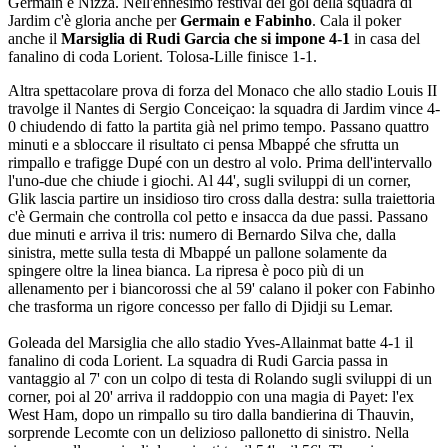
Germain e Nizza. Nell'ennesimo festival del gol della squadra di
Jardim c'è gloria anche per
Germain e Fabinho
. Cala il poker
anche il
Marsiglia di Rudi Garcia che si impone 4-1
in casa del
fanalino di coda Lorient. Tolosa-Lille finisce 1-1.
Altra spettacolare prova di forza del Monaco che allo stadio Louis II
travolge il Nantes di Sergio Conceiçao: la squadra di Jardim vince 4-
0 chiudendo di fatto la partita già nel primo tempo. Passano quattro
minuti e a sbloccare il risultato ci pensa Mbappé che sfrutta un
rimpallo e trafigge Dupé con un destro al volo. Prima dell'intervallo
l'uno-due che chiude i giochi. Al 44', sugli sviluppi di un corner,
Glik lascia partire un insidioso tiro cross dalla destra: sulla traiettoria
c'è Germain che controlla col petto e insacca da due passi. Passano
due minuti e arriva il tris: numero di Bernardo Silva che, dalla
sinistra, mette sulla testa di Mbappé un pallone solamente da
spingere oltre la linea bianca. La ripresa è poco più di un
allenamento per i biancorossi che al 59' calano il poker con Fabinho
che trasforma un rigore concesso per fallo di Djidji su Lemar.
Goleada del Marsiglia che allo stadio Yves-Allainmat batte 4-1 il
fanalino di coda Lorient. La squadra di Rudi Garcia passa in
vantaggio al 7' con un colpo di testa di Rolando sugli sviluppi di un
corner, poi al 20' arriva il raddoppio con una magia di Payet: l'ex
West Ham, dopo un rimpallo su tiro dalla bandierina di Thauvin,
sorprende Lecomte con un delizioso pallonetto di sinistro. Nella