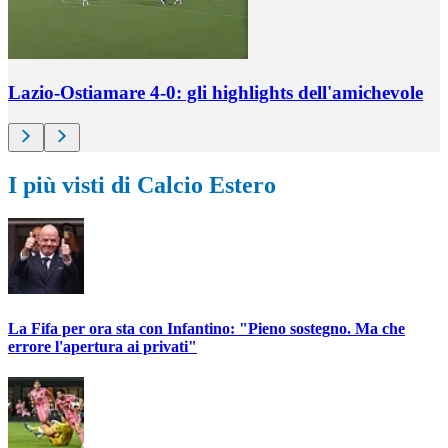
Lazio-Ostiamare 4-0: gli highlights dell'amichevole
I più visti di Calcio Estero
La Fifa per ora sta con Infantino: "Pieno sostegno. Ma che
errore l'apertura ai privati"