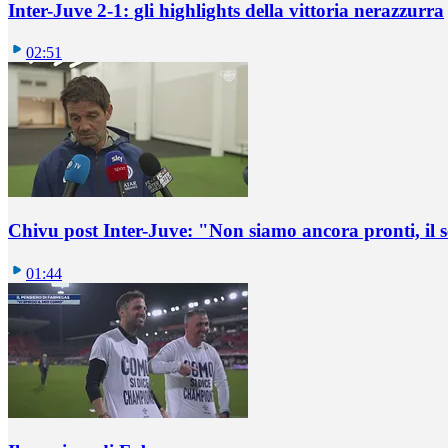
Inter-Juve 2-1: gli highlights della vittoria nerazzurra
02:51
Chivu post Inter-Juve: "Non siamo ancora pronti, il
01:44