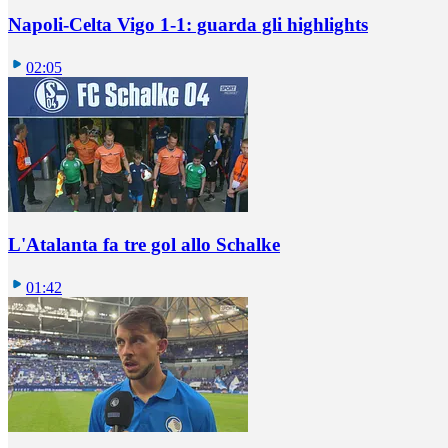
Napoli-Celta Vigo 1-1: guarda gli highlights
02:05
L'Atalanta fa tre gol allo Schalke
01:42