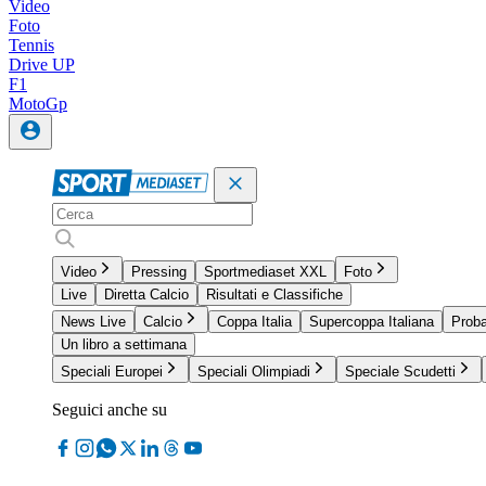
Video
Foto
Tennis
Drive UP
F1
MotoGp
Video
Pressing
Sportmediaset XXL
Foto
Live
Diretta Calcio
Risultati e Classifiche
News Live
Calcio
Coppa Italia
Supercoppa Italiana
Proba
Un libro a settimana
Speciali Europei
Speciali Olimpiadi
Speciale Scudetti
Seguici anche su