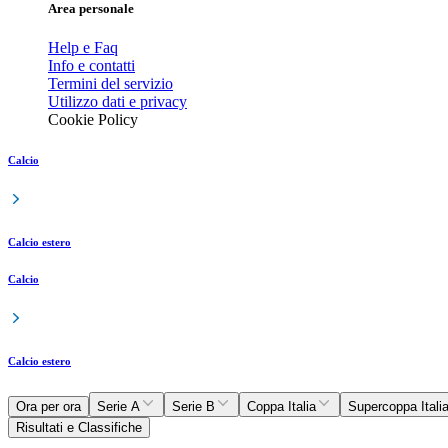
Area personale
Help e Faq
Info e contatti
Termini del servizio
Utilizzo dati e privacy
Cookie Policy
Calcio
Calcio estero
Calcio
Calcio estero
Ora per ora
Serie A
Serie B
Coppa Italia
Supercoppa Itali
Risultati e Classifiche