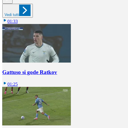
Vedi tutti
01:33
Gattuso si gode Ratkov
01:25