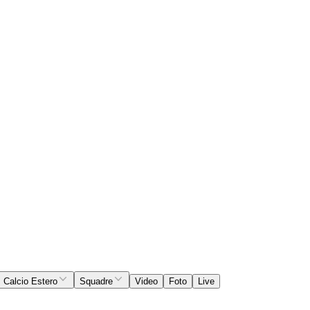
Calcio Estero
Squadre
Video
Foto
Live