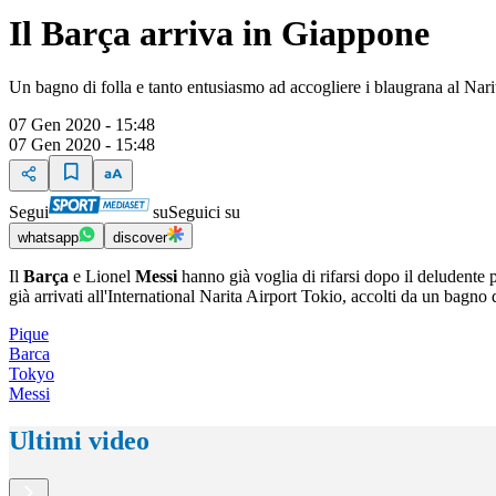
Il Barça arriva in Giappone
Un bagno di folla e tanto entusiasmo ad accogliere i blaugrana al Nari
07 Gen 2020 - 15:48
07 Gen 2020 - 15:48
Segui
su
Seguici su
whatsapp
discover
Il
Barça
e Lionel
Messi
hanno già voglia di rifarsi dopo il deludente
già arrivati all'International Narita Airport Tokio, accolti da un bagno 
Pique
Barca
Tokyo
Messi
Ultimi video