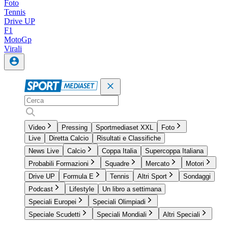
Foto
Tennis
Drive UP
F1
MotoGp
Virali
Video
Pressing
Sportmediaset XXL
Foto
Live
Diretta Calcio
Risultati e Classifiche
News Live
Calcio
Coppa Italia
Supercoppa Italiana
Probabili Formazioni
Squadre
Mercato
Motori
Drive UP
Formula E
Tennis
Altri Sport
Sondaggi
Podcast
Lifestyle
Un libro a settimana
Speciali Europei
Speciali Olimpiadi
Speciale Scudetti
Speciali Mondiali
Altri Speciali