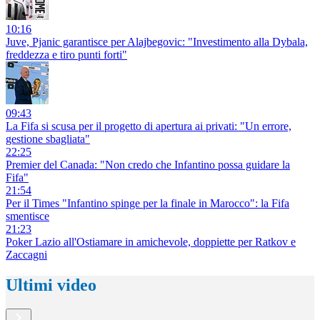
10:16
Juve, Pjanic garantisce per Alajbegovic: "Investimento alla Dybala,
freddezza e tiro punti forti"
09:43
La Fifa si scusa per il progetto di apertura ai privati: "Un errore,
gestione sbagliata"
22:25
Premier del Canada: "Non credo che Infantino possa guidare la
Fifa"
21:54
Per il Times "Infantino spinge per la finale in Marocco": la Fifa
smentisce
21:23
Poker Lazio all'Ostiamare in amichevole, doppiette per Ratkov e
Zaccagni
Ultimi video