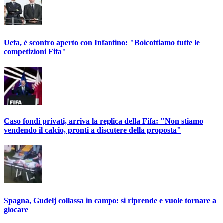
Uefa, è scontro aperto con Infantino: "Boicottiamo tutte le
competizioni Fifa"
Caso fondi privati, arriva la replica della Fifa: "Non stiamo
vendendo il calcio, pronti a discutere della proposta"
Spagna, Gudelj collassa in campo: si riprende e vuole tornare a
giocare