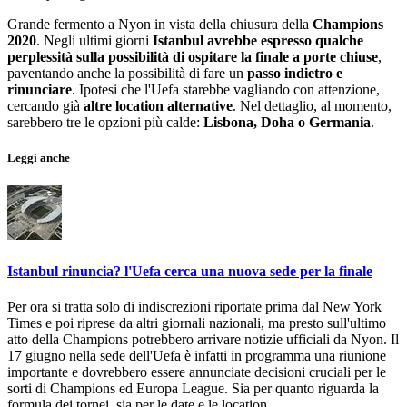
Grande fermento a Nyon in vista della chiusura della
Champions
2020
. Negli ultimi giorni
Istanbul avrebbe espresso qualche
perplessità sulla possibilità di ospitare la finale a porte chiuse
,
paventando anche la possibilità di fare un
passo indietro e
rinunciare
. Ipotesi che l'Uefa starebbe vagliando con attenzione,
cercando già
altre location alternative
. Nel dettaglio, al momento,
sarebbero tre le opzioni più calde:
Lisbona, Doha o Germania
.
Leggi anche
Istanbul rinuncia? l'Uefa cerca una nuova sede per la finale
Per ora si tratta solo di indiscrezioni riportate prima dal New York
Times e poi riprese da altri giornali nazionali, ma presto sull'ultimo
atto della Champions potrebbero arrivare notizie ufficiali da Nyon. Il
17 giugno nella sede dell'Uefa è infatti in programma una riunione
importante e dovrebbero essere annunciate decisioni cruciali per le
sorti di Champions ed Europa League. Sia per quanto riguarda la
formula dei tornei, sia per le date e le location.