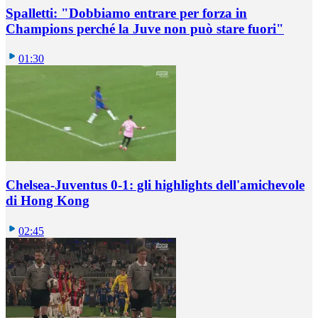
Spalletti: "Dobbiamo entrare per forza in
Champions perché la Juve non può stare fuori"
01:30
Chelsea-Juventus 0-1: gli highlights dell'amichevole
di Hong Kong
02:45