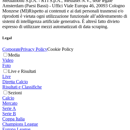
Mediamond S.p.A. - RTI S.p.A., Mediaset N.V., sede legale
Amsterdam (Paesi Bassi) - Uffici Viale Europa 46, 20093 Cologno
Monzese (MI)
Rispetto ai contenuti e ai dati personali trasmessi e/o
riprodotti è vietata ogni utilizzazione funzionale all’addestramento di
sistemi di intelligenza artificiale generativa. È altresì fatto divieto
espresso di utilizzare mezzi automatizzati di data scraping.
Legal
Corporate
Privacy Policy
Cookie Policy
Media
Video
Foto
Live e Risultati
Live
Diretta Calcio
Risultati e Classifiche
Sezioni
Calcio
Mercato
Serie A
Serie B
Coppa Italia
Champions League
Europa League