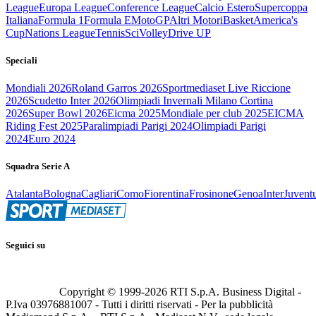
League
Europa League
Conference League
Calcio Estero
Supercoppa
Italiana
Formula 1
Formula E
MotoGP
Altri Motori
Basket
America's
Cup
Nations League
Tennis
Sci
Volley
Drive UP
Speciali
Mondiali 2026
Roland Garros 2026
Sportmediaset Live Riccione
2026
Scudetto Inter 2026
Olimpiadi Invernali Milano Cortina
2026
Super Bowl 2026
Eicma 2025
Mondiale per club 2025
EICMA
Riding Fest 2025
Paralimpiadi Parigi 2024
Olimpiadi Parigi
2024
Euro 2024
Squadra Serie A
Atalanta
Bologna
Cagliari
Como
Fiorentina
Frosinone
Genoa
Inter
Juvent
Seguici su
Copyright © 1999-
2026
RTI S.p.A. Business Digital -
P.Iva 03976881007 - Tutti i diritti riservati - Per la pubblicità