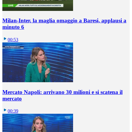
Milan-Inter, la maglia omaggio a Baresi, applausi a
minuto 6
00:53
Mercato Napoli: arrivano 30 milioni e si scatena il
mercato
00:39