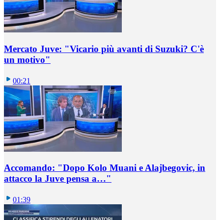
Mercato Juve: "Vicario più avanti di Suzuki? C'è
un motivo"
00:21
Accomando: "Dopo Kolo Muani e Alajbegovic, in
attacco la Juve pensa a…"
01:39