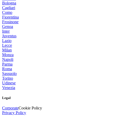
Bologna
Cagliari
Como
Fiorentina
Frosinone
Genoa
Inter
Juventus
Lazio
Lecce
Milan
Monza
Napoli
Parma
Roma
Sassuolo
Torino
Udinese
Venezia
Legal
Corporate
Cookie Policy
Privacy Policy