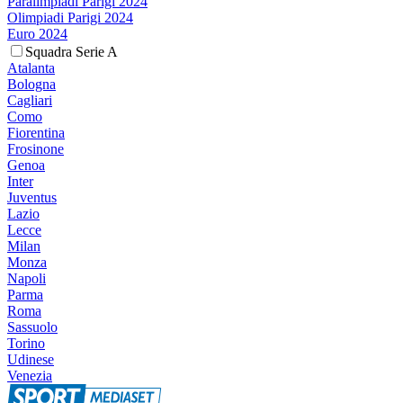
Paralimpiadi Parigi 2024
Olimpiadi Parigi 2024
Euro 2024
Squadra Serie A
Atalanta
Bologna
Cagliari
Como
Fiorentina
Frosinone
Genoa
Inter
Juventus
Lazio
Lecce
Milan
Monza
Napoli
Parma
Roma
Sassuolo
Torino
Udinese
Venezia