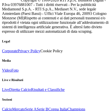
Copyright © 1999-
2026
RTI S.p.A. Business Digital -
P.Iva 03976881007 - Tutti i diritti riservati - Per la pubblicità
Mediamond S.p.A. - RTI S.p.A., Mediaset N.V., sede legale
Amsterdam (Paesi Bassi) - Uffici Viale Europa 46, 20093 Cologno
Monzese (MI)
Rispetto ai contenuti e ai dati personali trasmessi e/o
riprodotti è vietata ogni utilizzazione funzionale all’addestramento di
sistemi di intelligenza artificiale generativa. È altresì fatto divieto
espresso di utilizzare mezzi automatizzati di data scraping.
Legal
Corporate
Privacy Policy
Cookie Policy
Media
Video
Foto
Live e Risultati
Live
Diretta Calcio
Risultati e Classifiche
Sezioni
Calcio
Mercato
Serie A
Serie B
Coppa Italia
Champions