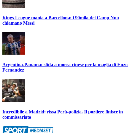
Kings League mania a Barcellona: i 90mila del Camp Nou
chiamano Messi
Argentina-Panama: sfida a morra cinese per la maglia di Enzo
Fernandez
Incredibile a Madrid: rissa Perù-polizia. Il portiere finisce in
commissariato