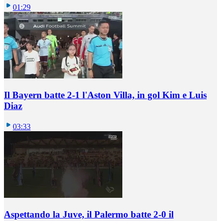
01:29
Il Bayern batte 2-1 l'Aston Villa, in gol Kim e Luis
Diaz
03:33
Aspettando la Juve, il Palermo batte 2-0 il