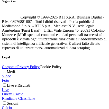
Seguici su
Copyright © 1999-
2026
RTI S.p.A. Business Digital -
P.Iva 03976881007 - Tutti i diritti riservati - Per la pubblicità
Mediamond S.p.A. - RTI S.p.A., Mediaset N.V., sede legale
Amsterdam (Paesi Bassi) - Uffici Viale Europa 46, 20093 Cologno
Monzese (MI)
Rispetto ai contenuti e ai dati personali trasmessi e/o
riprodotti è vietata ogni utilizzazione funzionale all’addestramento di
sistemi di intelligenza artificiale generativa. È altresì fatto divieto
espresso di utilizzare mezzi automatizzati di data scraping.
Legal
Corporate
Privacy Policy
Cookie Policy
Media
Video
Foto
Live e Risultati
Live
Diretta Calcio
Risultati e Classifiche
Sezioni
Calcio