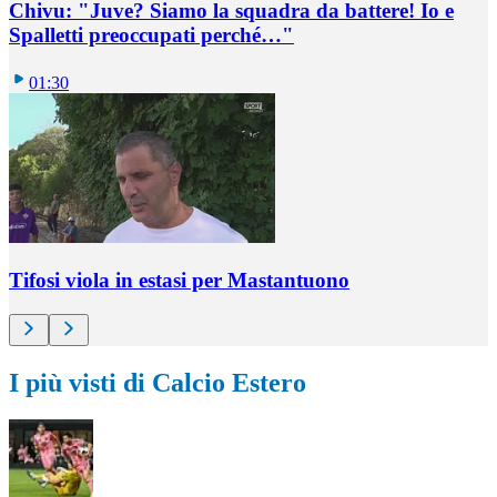
Chivu: "Juve? Siamo la squadra da battere! Io e
Spalletti preoccupati perché…"
01:30
Tifosi viola in estasi per Mastantuono
I più visti di Calcio Estero