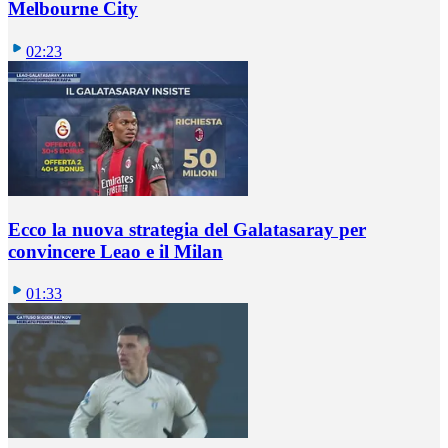
Melbourne City
02:23
Ecco la nuova strategia del Galatasaray per
convincere Leao e il Milan
01:33