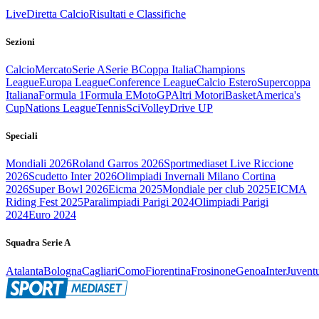
Live
Diretta Calcio
Risultati e Classifiche
Sezioni
Calcio
Mercato
Serie A
Serie B
Coppa Italia
Champions
League
Europa League
Conference League
Calcio Estero
Supercoppa
Italiana
Formula 1
Formula E
MotoGP
Altri Motori
Basket
America's
Cup
Nations League
Tennis
Sci
Volley
Drive UP
Speciali
Mondiali 2026
Roland Garros 2026
Sportmediaset Live Riccione
2026
Scudetto Inter 2026
Olimpiadi Invernali Milano Cortina
2026
Super Bowl 2026
Eicma 2025
Mondiale per club 2025
EICMA
Riding Fest 2025
Paralimpiadi Parigi 2024
Olimpiadi Parigi
2024
Euro 2024
Squadra Serie A
Atalanta
Bologna
Cagliari
Como
Fiorentina
Frosinone
Genoa
Inter
Juvent