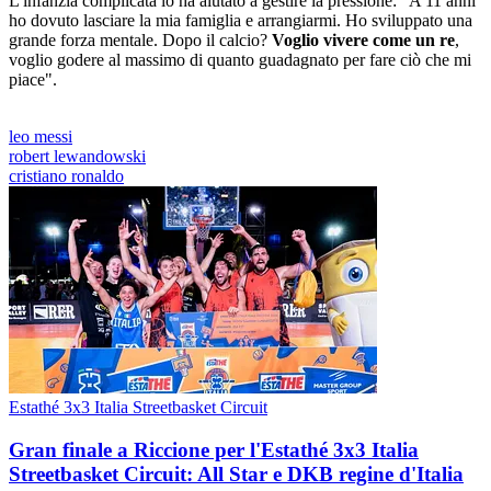
L'infanzia complicata lo ha aiutato a gestire la pressione: "A 11 anni
ho dovuto lasciare la mia famiglia e arrangiarmi. Ho sviluppato una
grande forza mentale. Dopo il calcio?
Voglio vivere come un re
,
voglio godere al massimo di quanto guadagnato per fare ciò che mi
piace".
leo messi
robert lewandowski
cristiano ronaldo
Estathé 3x3 Italia Streetbasket Circuit
Gran finale a Riccione per l'Estathé 3x3 Italia
Streetbasket Circuit: All Star e DKB regine d'Italia