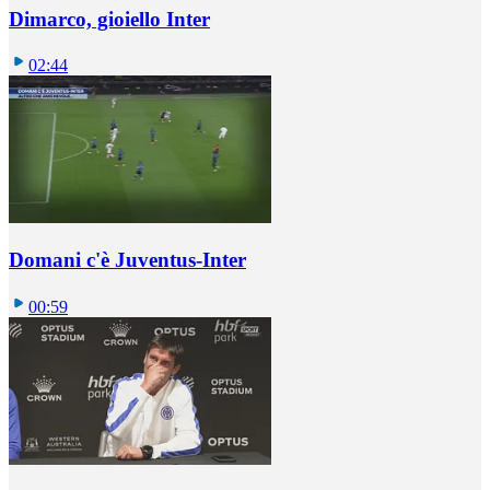
Dimarco, gioiello Inter
02:44
Domani c'è Juventus-Inter
00:59