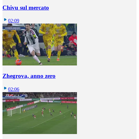
Chivu sul mercato
02:09
Zhegrova, anno zero
02:06