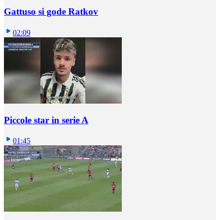
Gattuso si gode Ratkov
02:09
Piccole star in serie A
01:45