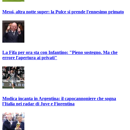
Messi, altra notte super: la Pulce si prende l'ennesimo primato
La Fifa per ora sta con Infantino: "Pieno sostegno. Ma che
errore l'apertura ai privati"
Modica incanta in Argentina: il capocannoniere che sogna
l'Italia nei radar di Juve e Fiorentina