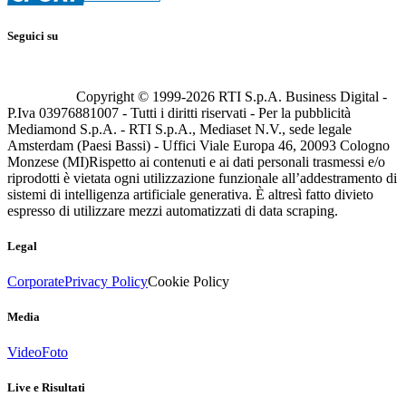
Seguici su
Copyright © 1999-
2026
RTI S.p.A. Business Digital -
P.Iva 03976881007 - Tutti i diritti riservati - Per la pubblicità
Mediamond S.p.A. - RTI S.p.A., Mediaset N.V., sede legale
Amsterdam (Paesi Bassi) - Uffici Viale Europa 46, 20093 Cologno
Monzese (MI)
Rispetto ai contenuti e ai dati personali trasmessi e/o
riprodotti è vietata ogni utilizzazione funzionale all’addestramento di
sistemi di intelligenza artificiale generativa. È altresì fatto divieto
espresso di utilizzare mezzi automatizzati di data scraping.
Legal
Corporate
Privacy Policy
Cookie Policy
Media
Video
Foto
Live e Risultati