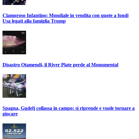
Clamoroso Infantino: Mondiale in vendita con quote a fondi
Usa legati alla famiglia Trump
Disastro Otamendi, il River Plate perde al Monumental
Spagna, Gudelj collassa in campo: si riprende e vuole tornare a
giocare