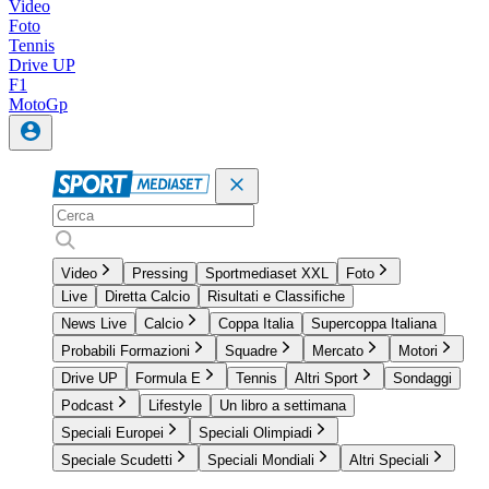
Video
Foto
Tennis
Drive UP
F1
MotoGp
Video
Pressing
Sportmediaset XXL
Foto
Live
Diretta Calcio
Risultati e Classifiche
News Live
Calcio
Coppa Italia
Supercoppa Italiana
Probabili Formazioni
Squadre
Mercato
Motori
Drive UP
Formula E
Tennis
Altri Sport
Sondaggi
Podcast
Lifestyle
Un libro a settimana
Speciali Europei
Speciali Olimpiadi
Speciale Scudetti
Speciali Mondiali
Altri Speciali