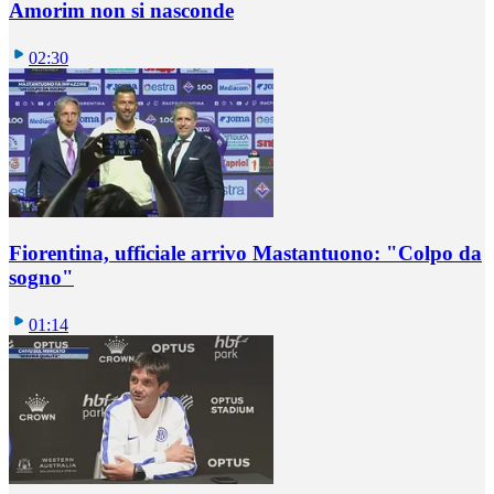
Amorim non si nasconde
02:30
Fiorentina, ufficiale arrivo Mastantuono: "Colpo da
sogno"
01:14