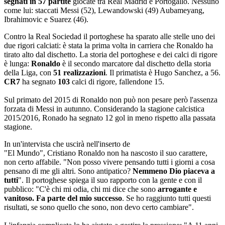
segnati in 57 partite
giocate tra Real Madrid e Portogallo. Nessuno
come lui: staccati Messi (52), Lewandowski (49) Aubameyang,
Ibrahimovic e Suarez (46).
Contro la Real Sociedad il portoghese ha sparato alle stelle uno dei
due rigori calciati: è stata la prima volta in carriera che Ronaldo ha
tirato alto dal dischetto. La storia del portoghese e dei calci di rigore
è lunga:
Ronaldo
è il secondo marcatore dal dischetto della storia
della Liga, con
51 realizzazioni
. Il primatista è Hugo Sanchez, a 56.
CR7
ha segnato
103
calci di rigore, fallendone 15.
Sul primato del 2015 di Ronaldo non può non pesare però l'assenza
forzata di Messi in autunno. Considerando la stagione calcistica
2015/2016, Ronado ha segnato 12 gol in meno rispetto alla passata
stagione.
In un'intervista che uscirà nell'inserto de
"El Mundo", Cristiano Ronaldo non ha nascosto il suo carattere,
non certo affabile. "Non posso vivere pensando tutti i giorni a cosa
pensano di me gli altri. Sono antipatico?
Nemmeno Dio piaceva a
tutti
". Il portoghese spiega il suo rapporto con la gente e con il
pubblico: "C'è chi mi odia, chi mi dice che sono
arrogante e
vanitoso. Fa parte del mio successo
. Se ho raggiunto tutti questi
risultati, se sono quello che sono, non devo certo cambiare".