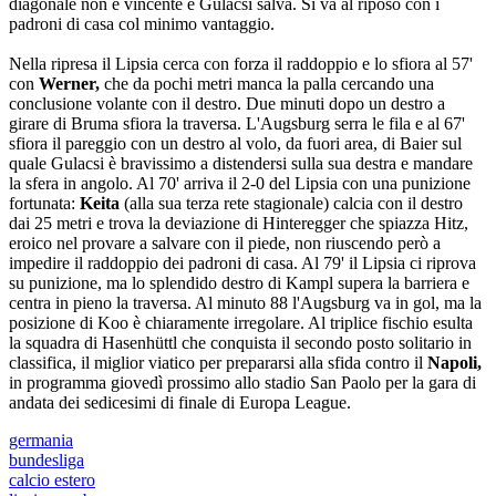
diagonale non è vincente e Gulacsi salva. Si va al riposo con i
padroni di casa col minimo vantaggio.
Nella ripresa il Lipsia cerca con forza il raddoppio e lo sfiora al 57'
con
Werner,
che da pochi metri manca la palla cercando una
conclusione volante con il destro. Due minuti dopo un destro a
girare di Bruma sfiora la traversa. L'Augsburg serra le fila e al 67'
sfiora il pareggio con un destro al volo, da fuori area, di Baier sul
quale Gulacsi è bravissimo a distendersi sulla sua destra e mandare
la sfera in angolo. Al 70' arriva il 2-0 del Lipsia con una punizione
fortunata:
Keita
(alla sua terza rete stagionale) calcia con il destro
dai 25 metri e trova la deviazione di Hinteregger che spiazza Hitz,
eroico nel provare a salvare con il piede, non riuscendo però a
impedire il raddoppio dei padroni di casa. Al 79' il Lipsia ci riprova
su punizione, ma lo splendido destro di Kampl supera la barriera e
centra in pieno la traversa. Al minuto 88 l'Augsburg va in gol, ma la
posizione di Koo è chiaramente irregolare. Al triplice fischio esulta
la squadra di Hasenhüttl che conquista il secondo posto solitario in
classifica, il miglior viatico per prepararsi alla sfida contro il
Napoli,
in programma giovedì prossimo allo stadio San Paolo per la gara di
andata dei sedicesimi di finale di Europa League.
germania
bundesliga
calcio estero