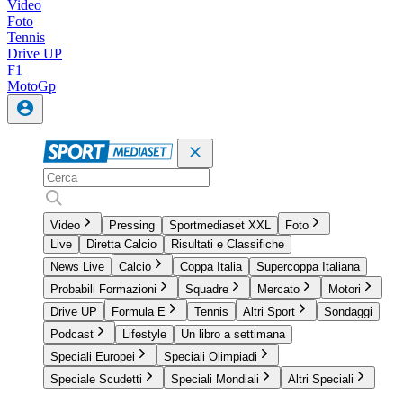
Video
Foto
Tennis
Drive UP
F1
MotoGp
Video
Pressing
Sportmediaset XXL
Foto
Live
Diretta Calcio
Risultati e Classifiche
News Live
Calcio
Coppa Italia
Supercoppa Italiana
Probabili Formazioni
Squadre
Mercato
Motori
Drive UP
Formula E
Tennis
Altri Sport
Sondaggi
Podcast
Lifestyle
Un libro a settimana
Speciali Europei
Speciali Olimpiadi
Speciale Scudetti
Speciali Mondiali
Altri Speciali