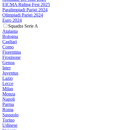
EICMA Riding Fest 2025
Paralimpiadi Parigi 2024
Olimpiadi Parigi 2024
Euro 2024
Squadra Serie A
Atalanta
Bologna
Cagliari
Como
Fiorentina
Frosinone
Genoa
Inter
Juventus
Lazio
Lecce
Milan
Monza
Napoli
Parma
Roma
Sassuolo
Torino
Udinese