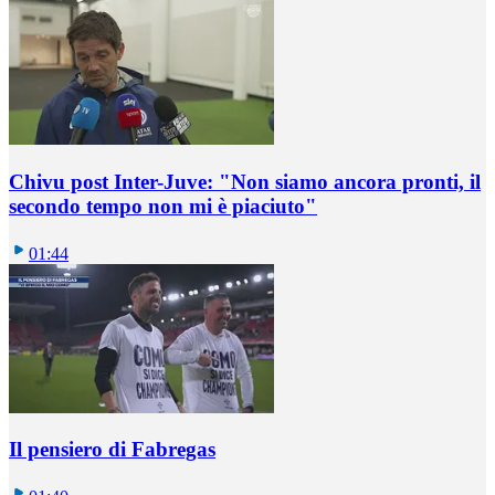
Chivu post Inter-Juve: "Non siamo ancora pronti, il
secondo tempo non mi è piaciuto"
01:44
Il pensiero di Fabregas