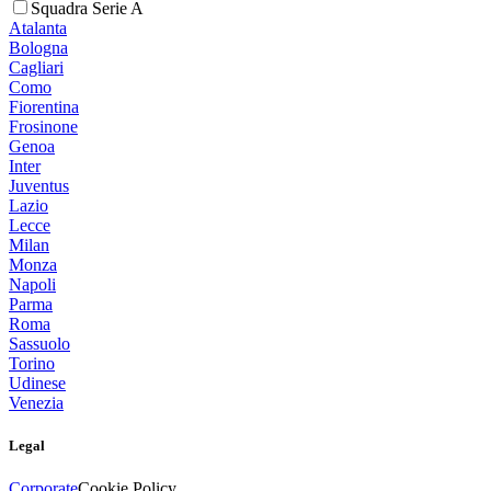
Squadra Serie A
Atalanta
Bologna
Cagliari
Como
Fiorentina
Frosinone
Genoa
Inter
Juventus
Lazio
Lecce
Milan
Monza
Napoli
Parma
Roma
Sassuolo
Torino
Udinese
Venezia
Legal
Corporate
Cookie Policy