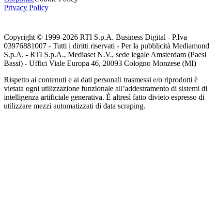
Privacy Policy
Copyright © 1999-
2026
RTI S.p.A. Business Digital - P.Iva
03976881007 - Tutti i diritti riservati - Per la pubblicità Mediamond
S.p.A. - RTI S.p.A., Mediaset N.V., sede legale Amsterdam (Paesi
Bassi) - Uffici Viale Europa 46, 20093 Cologno Monzese (MI)
Rispetto ai contenuti e ai dati personali trasmessi e/o riprodotti è
vietata ogni utilizzazione funzionale all’addestramento di sistemi di
intelligenza artificiale generativa. È altresì fatto divieto espresso di
utilizzare mezzi automatizzati di data scraping.