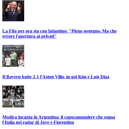
La Fifa per ora sta con Infantino: "Pieno sostegno. Ma che
errore l'apertura ai privati"
Il Bayern batte 2-1 l'Aston Villa, in gol Kim e Luis Diaz
Modica incanta in Argentina: il capocannoniere che sogna
l'Italia nei radar di Juve e Fiorentina