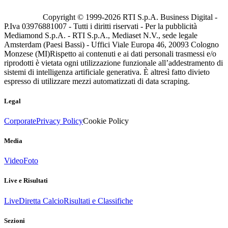
Copyright © 1999-
2026
RTI S.p.A. Business Digital -
P.Iva 03976881007 - Tutti i diritti riservati - Per la pubblicità
Mediamond S.p.A. - RTI S.p.A., Mediaset N.V., sede legale
Amsterdam (Paesi Bassi) - Uffici Viale Europa 46, 20093 Cologno
Monzese (MI)
Rispetto ai contenuti e ai dati personali trasmessi e/o
riprodotti è vietata ogni utilizzazione funzionale all’addestramento di
sistemi di intelligenza artificiale generativa. È altresì fatto divieto
espresso di utilizzare mezzi automatizzati di data scraping.
Legal
Corporate
Privacy Policy
Cookie Policy
Media
Video
Foto
Live e Risultati
Live
Diretta Calcio
Risultati e Classifiche
Sezioni