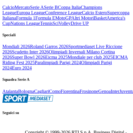
Calcio
Mercato
Serie A
Serie B
Coppa Italia
Champions
League
Europa League
Conference League
Calcio Estero
Supercoppa
Italiana
Formula 1
Formula E
MotoGP
Altri Motori
Basket
America's
Cup
Nations League
Tennis
Sci
Volley
Drive UP
Speciali
Mondiali 2026
Roland Garros 2026
Sportmediaset Live Riccione
2026
Scudetto Inter 2026
Olimpiadi Invernali Milano Cortina
2026
Super Bowl 2026
Eicma 2025
Mondiale per club 2025
EICMA
Riding Fest 2025
Paralimpiadi Parigi 2024
Olimpiadi Parigi
2024
Euro 2024
Squadra Serie A
Atalanta
Bologna
Cagliari
Como
Fiorentina
Frosinone
Genoa
Inter
Juvent
Seguici su
Copyright © 1999-
2026
RTI S.p.A. Business Digital -