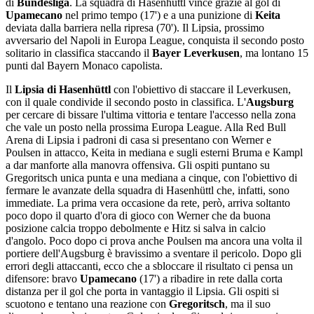
di
Bundesliga
. La squadra di Hasenhüttl vince grazie al gol di
Upamecano
nel primo tempo (17') e a una punizione di
Keita
deviata dalla barriera nella ripresa (70'). Il Lipsia, prossimo
avversario del Napoli in Europa League, conquista il secondo posto
solitario in classifica staccando il
Bayer Leverkusen
, ma lontano 15
punti dal Bayern Monaco capolista.
Il
Lipsia di Hasenhüttl
con l'obiettivo di staccare il Leverkusen,
con il quale condivide il secondo posto in classifica. L'
Augsburg
per cercare di bissare l'ultima vittoria e tentare l'accesso nella zona
che vale un posto nella prossima Europa League. Alla Red Bull
Arena di Lipsia i padroni di casa si presentano con Werner e
Poulsen in attacco, Keita in mediana e sugli esterni Bruma e Kampl
a dar manforte alla manovra offensiva. Gli ospiti puntano su
Gregoritsch unica punta e una mediana a cinque, con l'obiettivo di
fermare le avanzate della squadra di Hasenhüttl che, infatti, sono
immediate. La prima vera occasione da rete, però, arriva soltanto
poco dopo il quarto d'ora di gioco con Werner che da buona
posizione calcia troppo debolmente e Hitz si salva in calcio
d'angolo. Poco dopo ci prova anche Poulsen ma ancora una volta il
portiere dell'Augsburg è bravissimo a sventare il pericolo. Dopo gli
errori degli attaccanti, ecco che a sbloccare il risultato ci pensa un
difensore: bravo
Upamecano
(17') a ribadire in rete dalla corta
distanza per il gol che porta in vantaggio il Lipsia. Gli ospiti si
scuotono e tentano una reazione con
Gregoritsch
, ma il suo