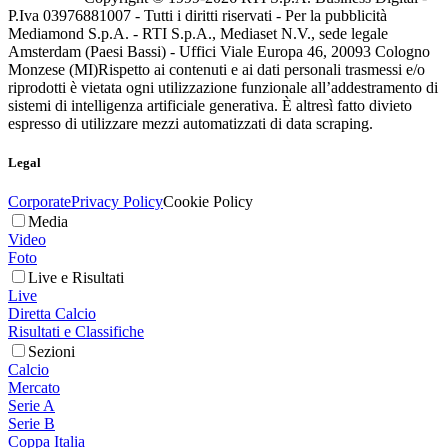
P.Iva 03976881007 - Tutti i diritti riservati - Per la pubblicità
Mediamond S.p.A. - RTI S.p.A., Mediaset N.V., sede legale
Amsterdam (Paesi Bassi) - Uffici Viale Europa 46, 20093 Cologno
Monzese (MI)
Rispetto ai contenuti e ai dati personali trasmessi e/o
riprodotti è vietata ogni utilizzazione funzionale all’addestramento di
sistemi di intelligenza artificiale generativa. È altresì fatto divieto
espresso di utilizzare mezzi automatizzati di data scraping.
Legal
Corporate
Privacy Policy
Cookie Policy
Media
Video
Foto
Live e Risultati
Live
Diretta Calcio
Risultati e Classifiche
Sezioni
Calcio
Mercato
Serie A
Serie B
Coppa Italia