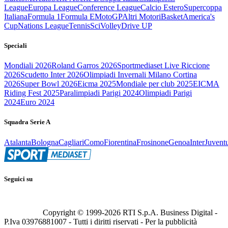
League
Europa League
Conference League
Calcio Estero
Supercoppa
Italiana
Formula 1
Formula E
MotoGP
Altri Motori
Basket
America's
Cup
Nations League
Tennis
Sci
Volley
Drive UP
Speciali
Mondiali 2026
Roland Garros 2026
Sportmediaset Live Riccione
2026
Scudetto Inter 2026
Olimpiadi Invernali Milano Cortina
2026
Super Bowl 2026
Eicma 2025
Mondiale per club 2025
EICMA
Riding Fest 2025
Paralimpiadi Parigi 2024
Olimpiadi Parigi
2024
Euro 2024
Squadra Serie A
Atalanta
Bologna
Cagliari
Como
Fiorentina
Frosinone
Genoa
Inter
Juvent
Seguici su
Copyright © 1999-
2026
RTI S.p.A. Business Digital -
P.Iva 03976881007 - Tutti i diritti riservati - Per la pubblicità