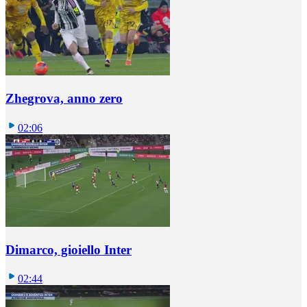
Zhegrova, anno zero
02:06
Dimarco, gioiello Inter
02:44