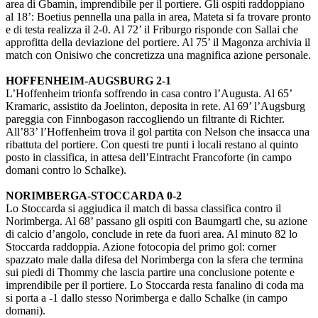
area di Gbamin, imprendibile per il portiere. Gli ospiti raddoppiano
al 18’: Boetius pennella una palla in area, Mateta si fa trovare pronto
e di testa realizza il 2-0. Al 72’ il Friburgo risponde con Sallai che
approfitta della deviazione del portiere. Al 75’ il Magonza archivia il
match con Onisiwo che concretizza una magnifica azione personale.
HOFFENHEIM-AUGSBURG 2-1
L’Hoffenheim trionfa soffrendo in casa contro l’Augusta. Al 65’
Kramaric, assistito da Joelinton, deposita in rete. Al 69’ l’Augsburg
pareggia con Finnbogason raccogliendo un filtrante di Richter.
All’83’ l’Hoffenheim trova il gol partita con Nelson che insacca una
ribattuta del portiere. Con questi tre punti i locali restano al quinto
posto in classifica, in attesa dell’Eintracht Francoforte (in campo
domani contro lo Schalke).
NORIMBERGA-STOCCARDA 0-2
Lo Stoccarda si aggiudica il match di bassa classifica contro il
Norimberga. Al 68’ passano gli ospiti con Baumgartl che, su azione
di calcio d’angolo, conclude in rete da fuori area. Al minuto 82 lo
Stoccarda raddoppia. Azione fotocopia del primo gol: corner
spazzato male dalla difesa del Norimberga con la sfera che termina
sui piedi di Thommy che lascia partire una conclusione potente e
imprendibile per il portiere. Lo Stoccarda resta fanalino di coda ma
si porta a -1 dallo stesso Norimberga e dallo Schalke (in campo
domani).