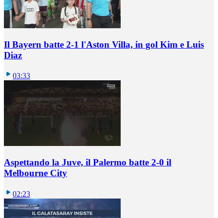
Il Bayern batte 2-1 l'Aston Villa, in gol Kim e Luis
Diaz
03:33
Aspettando la Juve, il Palermo batte 2-0 il
Melbourne City
02:23