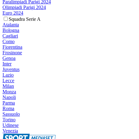
Paralimpiadi Parigi 2024
Olimpiadi Parigi 2024
Euro 2024
Squadra Serie A
Atalanta
Bologna
Cagliari
Como
Fiorentina
Frosinone
Genoa
Inter
Juventus
Lazio
Lecce
Milan
Monza
Napoli
Parma
Roma
Sassuolo
Torino
Udinese
Venezia