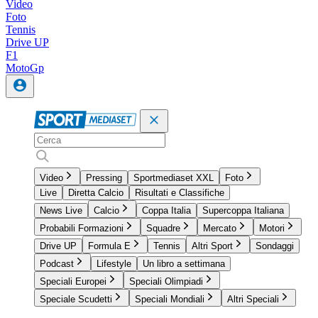
Video
Foto
Tennis
Drive UP
F1
MotoGp
Video
Pressing
Sportmediaset XXL
Foto
Live
Diretta Calcio
Risultati e Classifiche
News Live
Calcio
Coppa Italia
Supercoppa Italiana
Probabili Formazioni
Squadre
Mercato
Motori
Drive UP
Formula E
Tennis
Altri Sport
Sondaggi
Podcast
Lifestyle
Un libro a settimana
Speciali Europei
Speciali Olimpiadi
Speciale Scudetti
Speciali Mondiali
Altri Speciali