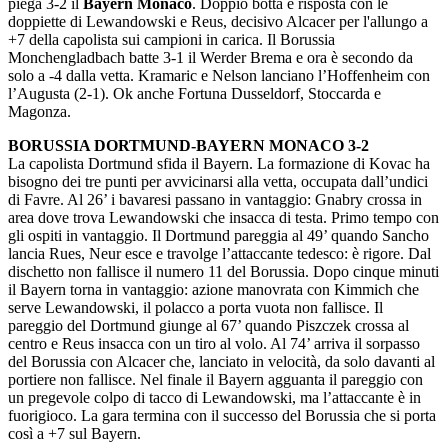
piega 3-2 il
Bayern
Monaco
. Doppio botta e risposta con le
doppiette di Lewandowski e Reus, decisivo Alcacer per l'allungo a
+7 della capolista sui campioni in carica. Il Borussia
Monchengladbach batte 3-1 il Werder Brema e ora è secondo da
solo a -4 dalla vetta. Kramaric e Nelson lanciano l’Hoffenheim con
l’Augusta (2-1). Ok anche Fortuna Dusseldorf, Stoccarda e
Magonza.
BORUSSIA DORTMUND-BAYERN MONACO 3-2
La capolista Dortmund sfida il Bayern. La formazione di Kovac ha
bisogno dei tre punti per avvicinarsi alla vetta, occupata dall’undici
di Favre. Al 26’ i bavaresi passano in vantaggio: Gnabry crossa in
area dove trova Lewandowski che insacca di testa. Primo tempo con
gli ospiti in vantaggio. Il Dortmund pareggia al 49’ quando Sancho
lancia Rues, Neur esce e travolge l’attaccante tedesco: è rigore. Dal
dischetto non fallisce il numero 11 del Borussia. Dopo cinque minuti
il Bayern torna in vantaggio: azione manovrata con Kimmich che
serve Lewandowski, il polacco a porta vuota non fallisce. Il
pareggio del Dortmund giunge al 67’ quando Piszczek crossa al
centro e Reus insacca con un tiro al volo. Al 74’ arriva il sorpasso
del Borussia con Alcacer che, lanciato in velocità, da solo davanti al
portiere non fallisce. Nel finale il Bayern agguanta il pareggio con
un pregevole colpo di tacco di Lewandowski, ma l’attaccante è in
fuorigioco. La gara termina con il successo del Borussia che si porta
così a +7 sul Bayern.