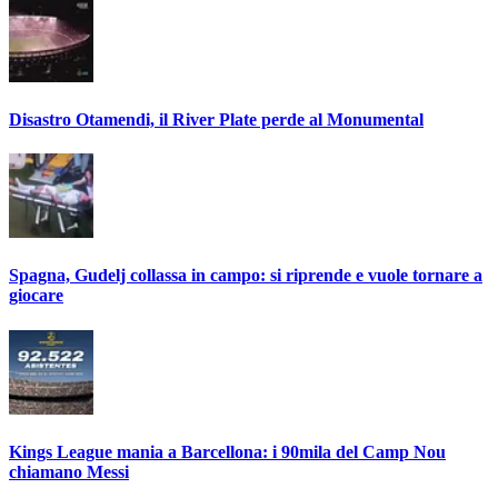
Disastro Otamendi, il River Plate perde al Monumental
Spagna, Gudelj collassa in campo: si riprende e vuole tornare a
giocare
Kings League mania a Barcellona: i 90mila del Camp Nou
chiamano Messi