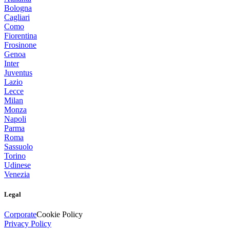
Bologna
Cagliari
Como
Fiorentina
Frosinone
Genoa
Inter
Juventus
Lazio
Lecce
Milan
Monza
Napoli
Parma
Roma
Sassuolo
Torino
Udinese
Venezia
Legal
Corporate
Cookie Policy
Privacy Policy