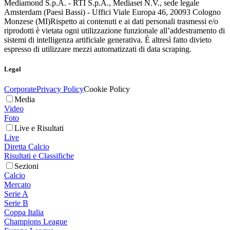
Mediamond S.p.A. - RTI S.p.A., Mediaset N.V., sede legale
Amsterdam (Paesi Bassi) - Uffici Viale Europa 46, 20093 Cologno
Monzese (MI)
Rispetto ai contenuti e ai dati personali trasmessi e/o
riprodotti è vietata ogni utilizzazione funzionale all’addestramento di
sistemi di intelligenza artificiale generativa. È altresì fatto divieto
espresso di utilizzare mezzi automatizzati di data scraping.
Legal
Corporate
Privacy Policy
Cookie Policy
Media
Video
Foto
Live e Risultati
Live
Diretta Calcio
Risultati e Classifiche
Sezioni
Calcio
Mercato
Serie A
Serie B
Coppa Italia
Champions League