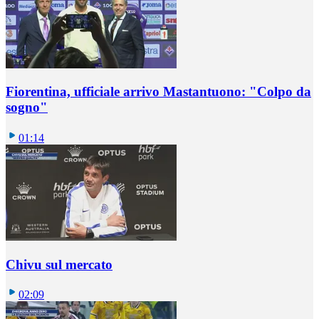
Fiorentina, ufficiale arrivo Mastantuono: "Colpo da
sogno"
01:14
Chivu sul mercato
02:09