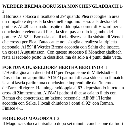
WERDER BREMA-BORUSSIA MONCHENGLADBACH 1-
3
Il Borussia sblocca il risultato al 39’ quando Plea raccoglie in area
un rimpallo e deposita la sfera nell’angolino basso alla destra del
portiere. Al 48’ la squadra ospite raddoppia: corner di Hazard per la
conclusione velenosa di Plea, la sfera passa sotto le gambe del
portiere. Al 52’ il Borussia cala il tris: discesa sulla sinistra di Wendt
che crossa per Plea, l’attaccante non sbaglia e realizza la tripletta
personale. Al 59’ il Werder Brema accorcia con Sahin che insacca
un cross i Augustinsson. Con questo successo il Monchengladbach
resta al secondo posto in classifica, ma da solo a 4 punti dalla vetta.
FORTUNA DUSSELDORF-HERTHA BERLINO 4-1
L’Hertha gioca in dieci dal 41’ per l’espulsione di Mittelstadt e il
Dusseldorf ne approfitta. Al 50’ i padroni di casa sbloccano il match:
Usami lascia partire una conclusione imprendibile dall’interno
dell’area di rigore. Hennings raddoppia al 63’ depositando in rete un
cross di Zimmermann. All’84’ i padroni di casa calano il tris con
Raman che concretizza un’azione personale. All’88’ l’Hertha
accorcia con Selke. I locali chiudono i conti al 92’ con Raman.
Finisce 4-1.
FRIBURGO-MAGONZA 1-3
Il Magonza sblocca il risultato dopo sei minuti: conclusione da fuori