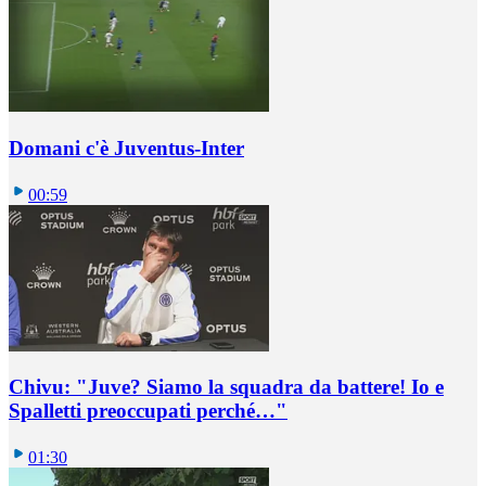
Domani c'è Juventus-Inter
00:59
Chivu: "Juve? Siamo la squadra da battere! Io e
Spalletti preoccupati perché…"
01:30