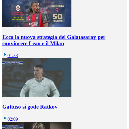
Ecco la nuova strategia del Galatasaray per
convincere Leao e il Milan
01:33
Gattuso si gode Ratkov
02:09