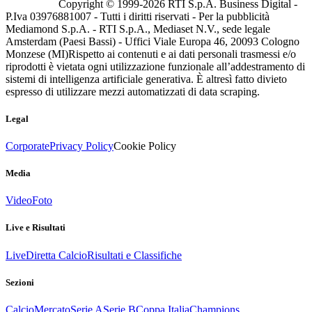
Copyright © 1999-
2026
RTI S.p.A. Business Digital -
P.Iva 03976881007 - Tutti i diritti riservati - Per la pubblicità
Mediamond S.p.A. - RTI S.p.A., Mediaset N.V., sede legale
Amsterdam (Paesi Bassi) - Uffici Viale Europa 46, 20093 Cologno
Monzese (MI)
Rispetto ai contenuti e ai dati personali trasmessi e/o
riprodotti è vietata ogni utilizzazione funzionale all’addestramento di
sistemi di intelligenza artificiale generativa. È altresì fatto divieto
espresso di utilizzare mezzi automatizzati di data scraping.
Legal
Corporate
Privacy Policy
Cookie Policy
Media
Video
Foto
Live e Risultati
Live
Diretta Calcio
Risultati e Classifiche
Sezioni
Calcio
Mercato
Serie A
Serie B
Coppa Italia
Champions