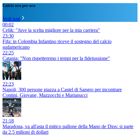
Calcio ora per ora
Vedi tutti
00:02
Celik: "Juve la scelta migliore per la mia carriera"
23:30
Fifa: in Colombia Infantino riceve il sostegno del calcio
sudamericano
22:25
Catania: "Non rispetteremo i tempi per la fideiussione"
22:23
Napoli, 300 persone piazza a Castel di Sangro per incontrare
Contini, Giovane, Mazzocchi e Marianucci
21:18
Maradona, va all'asta il mitico pallone della Mano de Dios: si parte
da 2.5 milioni di dollari