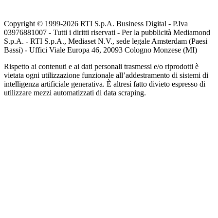
Copyright © 1999-
2026
RTI S.p.A. Business Digital - P.Iva
03976881007 - Tutti i diritti riservati - Per la pubblicità Mediamond
S.p.A. - RTI S.p.A., Mediaset N.V., sede legale Amsterdam (Paesi
Bassi) - Uffici Viale Europa 46, 20093 Cologno Monzese (MI)
Rispetto ai contenuti e ai dati personali trasmessi e/o riprodotti è
vietata ogni utilizzazione funzionale all’addestramento di sistemi di
intelligenza artificiale generativa. È altresì fatto divieto espresso di
utilizzare mezzi automatizzati di data scraping.