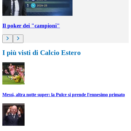
Il poker dei "campioni"
I più visti di Calcio Estero
Messi, altra notte super: la Pulce si prende l'ennesimo primato