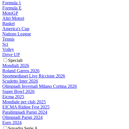
Formula 1
Formula E
MotoGP
Altri Motori
Basket
America's Cup
Nations League
Tennis
Sci
Volley
Drive UP
Speciali
Mondiali 2026
Roland Garros 2026
Sportmediaset Live Riccione 2026
Scudetto Inter 2026
Olimpiadi Invernali Milano Cortina 2026
Super Bowl 2026
Eicma 2025
Mondiale per club 2025
EICMA Riding Fest 2025
Paralimpiadi Parigi 2024
Olimpiadi Parigi 2024
Euro 2024
Squadra Serie A