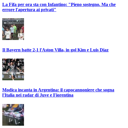
La Fifa per ora sta con Infantino: "Pieno sostegno. Ma che
errore l'apertura ai privati"
Il Bayern batte 2-1 l'Aston Villa, in gol Kim e Luis Diaz
Modica incanta in Argentina: il capocannoniere che sogna
l'Italia nei radar di Juve e Fiorentina