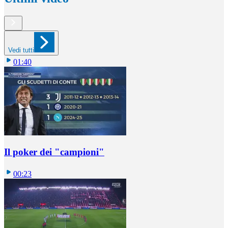
Vedi tutti
01:40
Il poker dei "campioni"
00:23