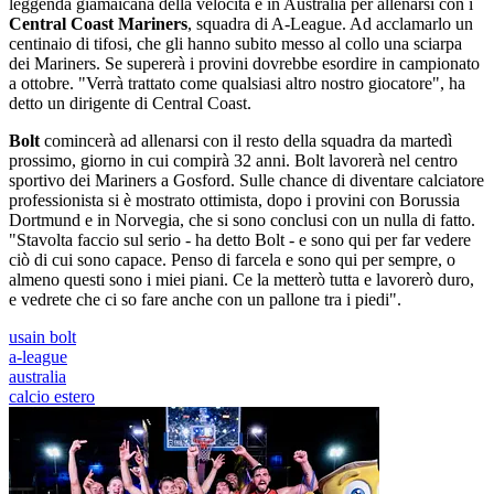
leggenda giamaicana della velocità è in Australia per allenarsi con i
Central Coast Mariners
, squadra di A-League. Ad acclamarlo un
centinaio di tifosi, che gli hanno subito messo al collo una sciarpa
dei Mariners. Se supererà i provini dovrebbe esordire in campionato
a ottobre. "Verrà trattato come qualsiasi altro nostro giocatore", ha
detto un dirigente di Central Coast.
Bolt
comincerà ad allenarsi con il resto della squadra da martedì
prossimo, giorno in cui compirà 32 anni. Bolt lavorerà nel centro
sportivo dei Mariners a Gosford. Sulle chance di diventare calciatore
professionista si è mostrato ottimista, dopo i provini con Borussia
Dortmund e in Norvegia, che si sono conclusi con un nulla di fatto.
"Stavolta faccio sul serio - ha detto Bolt - e sono qui per far vedere
ciò di cui sono capace. Penso di farcela e sono qui per sempre, o
almeno questi sono i miei piani. Ce la metterò tutta e lavorerò duro,
e vedrete che ci so fare anche con un pallone tra i piedi".
usain bolt
a-league
australia
calcio estero