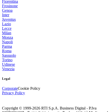
Fiorentina
Frosinone
Genoa
Inter
Juventus
Lazio
Lecce
Milan
Monza
Napoli
Parma
Roma
Sassuolo
Torino
Udinese
Venezia
Legal
Corporate
Cookie Policy
Privacy Policy
Copyright © 1999-
2026
RTI S.p.A. Business Digital - P.Iva