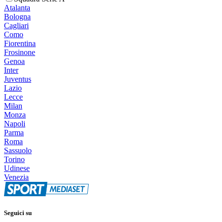
Atalanta
Bologna
Cagliari
Como
Fiorentina
Frosinone
Genoa
Inter
Juventus
Lazio
Lecce
Milan
Monza
Napoli
Parma
Roma
Sassuolo
Torino
Udinese
Venezia
Seguici su