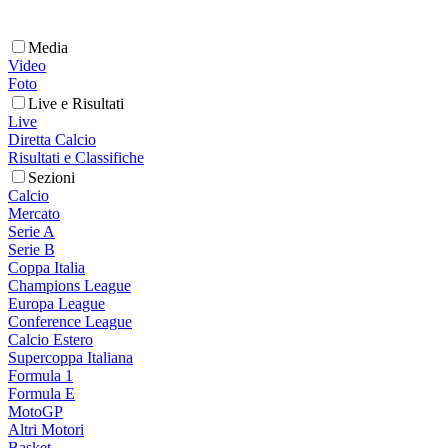
Media
Video
Foto
Live e Risultati
Live
Diretta Calcio
Risultati e Classifiche
Sezioni
Calcio
Mercato
Serie A
Serie B
Coppa Italia
Champions League
Europa League
Conference League
Calcio Estero
Supercoppa Italiana
Formula 1
Formula E
MotoGP
Altri Motori
Basket