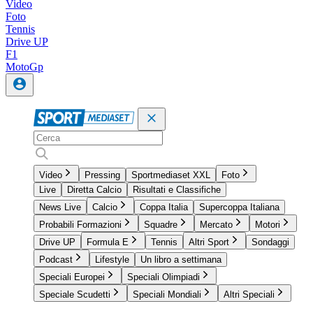
Video
Foto
Tennis
Drive UP
F1
MotoGp
Video
Pressing
Sportmediaset XXL
Foto
Live
Diretta Calcio
Risultati e Classifiche
News Live
Calcio
Coppa Italia
Supercoppa Italiana
Probabili Formazioni
Squadre
Mercato
Motori
Drive UP
Formula E
Tennis
Altri Sport
Sondaggi
Podcast
Lifestyle
Un libro a settimana
Speciali Europei
Speciali Olimpiadi
Speciale Scudetti
Speciali Mondiali
Altri Speciali