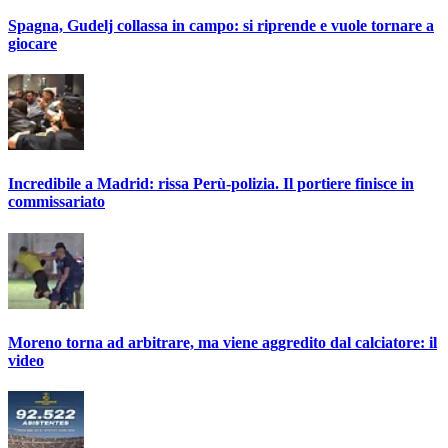
Spagna, Gudelj collassa in campo: si riprende e vuole tornare a
giocare
Incredibile a Madrid: rissa Perù-polizia. Il portiere finisce in
commissariato
Moreno torna ad arbitrare, ma viene aggredito dal calciatore: il
video