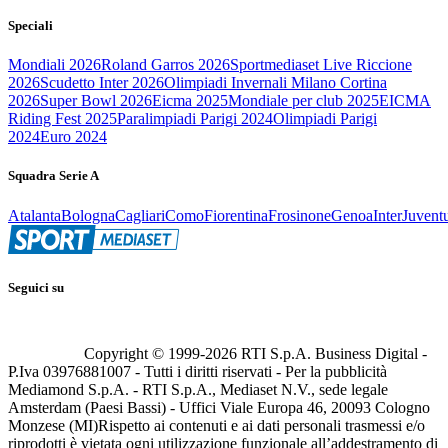
Speciali
Mondiali 2026
Roland Garros 2026
Sportmediaset Live Riccione
2026
Scudetto Inter 2026
Olimpiadi Invernali Milano Cortina
2026
Super Bowl 2026
Eicma 2025
Mondiale per club 2025
EICMA
Riding Fest 2025
Paralimpiadi Parigi 2024
Olimpiadi Parigi
2024
Euro 2024
Squadra Serie A
Atalanta
Bologna
Cagliari
Como
Fiorentina
Frosinone
Genoa
Inter
Juvent
Seguici su
Copyright © 1999-
2026
RTI S.p.A. Business Digital -
P.Iva 03976881007 - Tutti i diritti riservati - Per la pubblicità
Mediamond S.p.A. - RTI S.p.A., Mediaset N.V., sede legale
Amsterdam (Paesi Bassi) - Uffici Viale Europa 46, 20093 Cologno
Monzese (MI)
Rispetto ai contenuti e ai dati personali trasmessi e/o
riprodotti è vietata ogni utilizzazione funzionale all’addestramento di