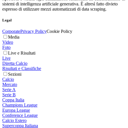
sistemi di intelligenza artificiale generativa. È altresì fatto divieto
espresso di utilizzare mezzi automatizzati di data scraping.
Legal
Corporate
Privacy Policy
Cookie Policy
Media
Video
Foto
Live e Risultati
Live
Diretta Calcio
Risultati e Classifiche
Sezioni
Calcio
Mercato
Serie A
Serie B
Coppa Italia
Champions League
Europa League
Conference League
Calcio Estero
Supercoppa Italiana