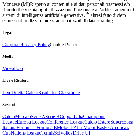
Monzese (MI)
Rispetto ai contenuti e ai dati personali trasmessi e/o
riprodotti è vietata ogni utilizzazione funzionale all’addestramento di
sistemi di intelligenza artificiale generativa. È altresì fatto divieto
espresso di utilizzare mezzi automatizzati di data scraping.
Legal
Corporate
Privacy Policy
Cookie Policy
Media
Video
Foto
Live e Risultati
Live
Diretta Calcio
Risultati e Classifiche
Sezioni
Calcio
Mercato
Serie A
Serie B
Coppa Italia
Champions
League
Europa League
Conference League
Calcio Estero
Supercoppa
Italiana
Formula 1
Formula E
MotoGP
Altri Motori
Basket
America's
Cup
Nations League
Tennis
Sci
Volley
Drive UP