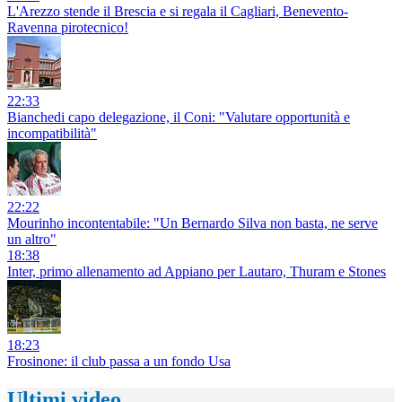
L'Arezzo stende il Brescia e si regala il Cagliari, Benevento-
Ravenna pirotecnico!
22:33
Bianchedi capo delegazione, il Coni: "Valutare opportunità e
incompatibilità"
22:22
Mourinho incontentabile: "Un Bernardo Silva non basta, ne serve
un altro"
18:38
Inter, primo allenamento ad Appiano per Lautaro, Thuram e Stones
18:23
Frosinone: il club passa a un fondo Usa
Ultimi video